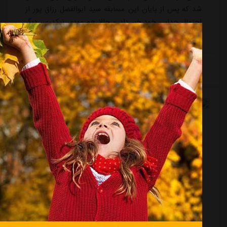
شد که پس از پایان این مسابقه سید ابوالفضل رزاق پور از
احتمال جدایی خود خبر داد و حالا هم مهدی تیکدری، دیگر
ستاره این تیم پیام مبهمی منتشر کرد.تیکدری که سال
گذشته در آستانه انتقال به استقلال بود و حتی قراردادش را
هم به امضاء رسانده بود، دوباره به گل گهر برگشت و فصل
ادامه مطلب
درخشانی را سپری کرد و توانست 6 گل بزند و یک پاس گل
بدهد و با این عملکرد در 25 مسابقه پیامی منتشر کرده که
شاید خبر از خداحافظی او بدهد....
استوری سهراب بختیاری زاده؛ ما ماندنی نیستیم /
عکس
منبع:
طرفداری
تاریخ:
۱۴۰۳/۱۲/۰۲
ساعت:
۱۲:۱۰
طرفداری | استقلال با هدایت موقت سهراب بختیاری زاده
موفق شد الریان قطر را در خاک این کشور شکست دهد و
به دور حذفی لیگ نخبگان آسیا صعود کند.به نظر می رسد
صعود استقلال به دور دوم لیگ نخبگان آسیا با سهراب
بختیاری زاده جایگاه این سرمربی را روی نیمکت آبی ها