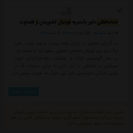
و سه باشگاه عربستانی و امارات...
خداحافظی
داور باتجربه
فوتبال
کشورمان
از
قضاوت
منبع:
مشرق نیوز
تاریخ:
۱۴۰۳/۰۳/۰۹
ساعت:
۱۹:۱۵
به گزارش مشرق، در پایان هفته بیست و نهم رقابت های
لیگ برتر تیم فوتبال سپاهان اصفهان موفق شد با نتیجه یک
بر صفر آلومینیوم اراک را شکست دهد.شاگردان خوزه
مورایس در شرایطی در این بازی به برتری رسیدند که در
پایان، اشکان خورشیدی داور این دیدار به صورت رسمی از
میادین خداحافظی کرد تا این دیدار آخرین قضاوت وی
باشد.این داور یک سال پیش جدال جذاب و تماشایی دو
ادامه مطلب
تیم استقلال و پرسپولیس را در فینال حذفی قضاوت کرد که
حواشی مختلفی را برای او به وجود آورد.
آخرین اخبار باشگاه استقلال، تمامی اخبار بدون دخالت نیروی انسانی
توسط نرم افزار جستجوگر، جمع آوری میشود و استقلال آنلاین در قبال
محتوای اخبار هیچ مسئولیتی ندارد.