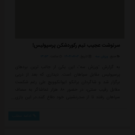
سرنوشت عجیب تیم رکوردشکن پرسپولیس!
منبع:
ورزش سه
تاریخ:
۱۴۰۴/۰۶/۰۴
ساعت:
۱۳:۵۳
به گزارش “ورزش سه”، این یکی از جالب ترین بردهای
پرسپولیس مقابل سپاهان است. دیداری که بعد از دربی
برگزار شد و شاگردان برانکو ایوانکوویچ علی رغم شکست
مقابل رقیب سنتی، در حضور ۸۰ هزار تماشاگر به مصاف
سپاهان رفتند تا از صدرنشینی خود دفاع کنند.در این بازی
پرسپولیس با دو پنالتی موفق شد برنده بازی شود. البته تک
گل سپاهان هم با ضربه طالب ریکانی از روی نقطه پنالتی به
ادامه مطلب
ثمر رسید. رامین رضاییان پشت هر دو پنالتی پرسپولیس
ایستاد اما در پنالتی اول، توپ را برای طارمی کاشت تا آنها
مثل مسی - سوارز گل بزنند.جالب آن...