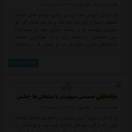
منبع:
ورزش سه
تاریخ:
۱۴۰۳/۰۵/۱۶
ساعت:
۳:۵۲
به گزارش "ورزش سه"، پیمان بابایی مهاجم فصل گذشته
استقلال رسما از این تیم جدا شد و به تیم فوتبال گل گهر
سیرجان پیوست، او در صفحه مجازی خود در اینستاگرام
متن احساسی را منتشر کرد و با هواداران استقلال
خداحافظی جالبی داشت.او در دو فصلی که در استقلال
حضور داشت 3 گل و 3 پاس گل در 44 مسابقه ثبت کرد و
در نهایت در تابستان امسال از این تیم جدا شد، او در متن
ادامه مطلب
خداحافظی خود نوشت:درود بر هواداران فهیم استقلال
ایران، در دوسالی که افتخار حضور کنار شما رو داشتم ,
درس های زیادی گرفتم ؛هواداری یک مکتب. که باید سر
ک...
خداحافظی
احساسی سهرابیان با استقلالی‌ها +عکس
منبع:
مشرق نیوز
تاریخ:
۱۴۰۳/۰۷/۱۹
ساعت:
۱۸:۴۶
به گزارش مشرق، آرمین سهرابیان مدافع تیم فوتبال استقلال
تهران که از این تیم کنار گذاشته شده بود و قراردادش به