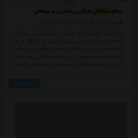
مدافع
استقلال
جایگزین رضاییان در سپاهان
منبع:
مشرق نیوز
تاریخ:
۱۴۰۳/۰۴/۲۷
ساعت:
۸:۵۲
به گزارش مشرق، ستاره جوان و ملی پوش آبی پوشان
پایتخت پس از پیوستن رامین رضاییان به استقلال و به
توافق نرسیدن بر سر مطالباتش با تیم پیشینش، جدایی اش
از جمع پایتخت نشینان را در پست اینستاگرامی رسما اعلام
کرد و با وجود پیشنهاداتی از پرسپولیس و تیم های دیگر، بنا
بر پیگیری ها راهی اصفهان شد تا جای مدافع راست فصل
سپاهان را پر کند.حردانی پس از خداحافظی با هواداران
ادامه مطلب
استقلال و توافق نهایی با سپاهان، فردا رسما با لباس طلایی
ها رونمایی خواهد شد تا رفت وآمد بازیکنان میان سپاهان
و استقلال داغ تر شود.