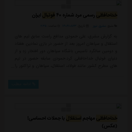
خداحافظی
رسمی مرد شماره ۴۰
فوتبال
ایران
منبع:
مشرق نیوز
تاریخ:
۱۴۰۴/۰۸/۲۳
ساعت:
۲:۳۵
به گزارش مشرق، علی حمودی مدافع راست سابق تیم های
استقلال و سپاهان امروز بعد از حضور در بازی نمادین هفتاد
و دومین سالگرد تاسیس باشگاه سپاهان دور افتخار زد و از
دنیای فوتبال خداحافظی کرد.حمودی سابقه حضور در تیم
های مطرح کشور مانند فولاد، استقلال، سپاهان و تراکتور را
در کارنامه دارد و مدتی هم برای تیم های استقلال اهواز،
مس کرمان، پیکان، شاهین بوشهر، استقلال خوزستان و در
ادامه مطلب
اواخر فوتبالش برای استقلال ملاثانی هم بازی کرد.او امروز
در حالی که به دعوت باشگاه سپاهان برای این مسابقه
حضور پیدا کرده بود در پای...
خداحافظی
مهاجم
استقلال
با جملات احساسی!
(عکس)