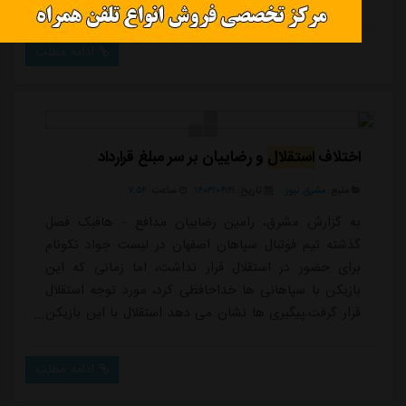
محکم تر کند اما هواداران استقلال به صورت جدی خواهان
یک سرمربی خارجی هستند.سهراب بختیاری زاده ساعاتی
ادامه مطلب
پیش استوری کنایه آمیزی را منتشر کرد که برخی رسانه ها
مدعی شدند این استوری به نوعی پیام خداحافظی سهراب
با نیمکت استقلال است.
اختلاف
استقلال
و رضاییان بر سر مبلغ قرارداد
منبع:
مشرق نیوز
تاریخ:
۱۴۰۳/۰۴/۲۱
ساعت:
۷:۵۲
به گزارش مشرق، رامین رضاییان مدافع - هافبک فصل
گذشته تیم فوتبال سپاهان اصفهان در لیست جواد نکونام
برای حضور در استقلال قرار نداشت، اما زمانی که این
بازیکن با سپاهانی ها خداحافظی کرد، مورد توجه استقلال
قرار گرفت.پیگیری ها نشان می دهد استقلال با این بازیکن
از طریق برخی واسطه ها مذاکره کرده است، اما دو طرف بر
سر مبلغ قرارداد اختلاف دارند. مدیران استقلال امیدوارند که
ادامه مطلب
بتوانند رضایت این بازیکن را برای حضور در استقلال جلب
کنند.این در حالی است که گفته می شود باشگاه پرسپولیس