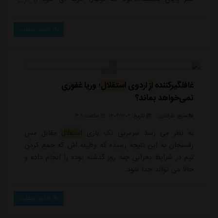
آکادمی چلسی آغاز کرده بود، در طول دوران بازیگری اش
بیش از ۴۶۰ مسابقه رسمی را تجربه کرد و با پیراهن باشگاه
ادامه مطلب
های مختلف اروپایی، به عنوان بازیکنی خلاق، تکنیکی و
خوش فکر شناخته می شد. او همچنین یک فصل نیز برای
استقلال به میدان رفت.این هافبک ۳...
غافلگیرکننده
از
اردوی
استقلال
؛ وریا غفوری
نمی‌خواهد بماند؟
منبع:
طرفداری
تاریخ:
۱۴۰۴/۱۲/۰۴
ساعت:
۳:۸
به نظر می رسد سرمربی تک بازی
استقلال
مقابل مس
رفسنجان به این نتیجه رسیده که وظیفه اش که جمع کردن
تیم در شرایط بحرانی چند روز گذشته بوده را انجام داده و
حالا می تواند جدا شود.
ادامه مطلب