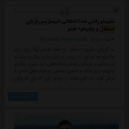
ساپینتو رفتنی شد؟ لحظاتی خبرساز پس
از
بازی
استقلال
و چادرملو+ فیلم
منبع:
مشرق نیوز
تاریخ:
۱۴۰۴/۰۷/۱۴
ساعت:
۱۴:۱۸
به گزارش مشرق، استقلال در هفته ششم لیگ برتر برابر
چادرملو به تساوی 1-1 رسید. در پایان بازی ریکاردو ساپینتو
در رختکن از بازیکنان تیمش خداحافظی کرد. خروج ریکاردو
ساپینتو از ورزشگاه با ماشین شخصی و خداحافظی جدی با
برخی افراد تیم این شائبه را بوجود آورد که وی به پایان
خود رسیده و از استقلال جدا خواهد شد.
ادامه مطلب