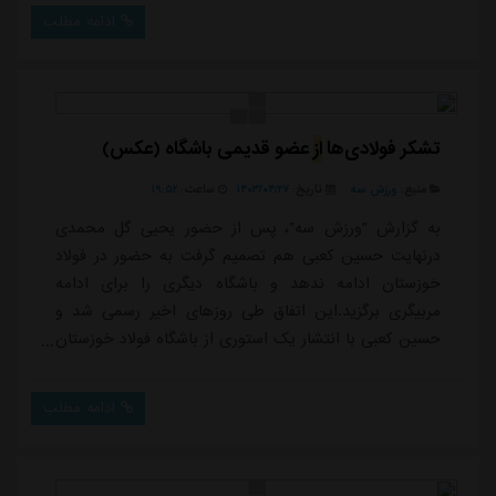
قرار بود چند ماه قبل برود، منتقل شود.این مدافع راست 27
ادامه مطلب
ساله در پیام اینستاگرامی خود نوشته است:«امروز احساسات
مختلفی در قلبم وجود دارد.با تشکر از باشگاه شروع می کنم
که از من استقبال کرد و فر...
تشکر فولادی‌ها
از
عضو قدیمی باشگاه (عکس)
منبع:
ورزش سه
تاریخ:
۱۴۰۳/۰۴/۲۷
ساعت:
۱۹:۵۲
به گزارش "ورزش سه"، پس از حضور یحیی گل محمدی
درنهایت حسین کعبی هم تصمیم گرفت به حضور در فولاد
خوزستان ادامه ندهد و باشگاه دیگری را برای ادامه
مربیگری برگزید.این اتفاق طی روزهای اخیر رسمی شد و
حسین کعبی با انتشار یک استوری از باشگاه فولاد خوزستان
و هوادارانش خداحافظی کرد. با این حال حسین کعبی به
عنوان مربی در فوتبال خوزستان می ماند و در فصل پیش رو
ادامه مطلب
به عنوان دستیار میودراگ بوژوویچ، سرمربی مونته نگرویی
استقلال خوزستان، فعالیت می کند.باشگاه فولاد خوزستان
نیز پس از خداحافظی حسین کعبی با انتشار یک استو...