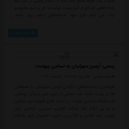
صورت یک طرفه فسخ شد، حالا با انتشار پستی از این تیم
خداحافظی کرد.او در این پست نوشت:با دل پر تیم محبوبمو
ترک می کنم. قرار نبود خداحافظی اینقدر زود باشه.
همونطور که درجریان هستید تا جایی که تونستم کمکم رو
برای سربلندی و موفقیت باشگاه بزرگ استقلال کردم چون
ادامه مطلب
وظیفه ی خودم می دونستم، اما چه کنیم که دوره زمونه
بدیه و دور دور نامَرد است. حرف زیاده ولی این رسم مرام
ومعرفت نبود.حالا که مجبور به رفت...
رسمی؛ آرمین سهرابیان به نساجی پیوست
منبع:
طرفداری
تاریخ:
۱۴۰۳/۰۷/۱۸
ساعت:
۱۶:۳۳
طرفداری | خداحافظی ناگهانی آرمین سهرابیان با استقلالی
ها در نهایت باعث شد نساجی از خرید این بازیکن رونمایی
کند.باشگاه نساجی نوشت: در ادامه طرح تقویت تیم نساجی
و در پی اعلام نیاز ساکت الهامی، سرمربی نساجی برای
تقویت بنیه دفاعی و بالا بردن ضریب اطمینان تیم، باشگاه
نساجی، آرمین سهرابیان، ستاره خط دفاعی استقلال را به