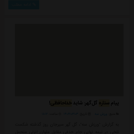
خدمت گرفت.آرمین سهرابیان که فصل گذشته ستاره خط
ادامه مطلب
دفاع استقلال بود، که علاوه بر عملکرد عالی در خط دفاع، گل
های حساسی را برای آبی پوشان پایتخت به ثمر رساند، به
عنوان بازیکن آزاد مورد توجه چ...
پیام
ستاره
گل‌گهر: شاید
خداحافظی
!
منبع:
ورزش سه
تاریخ:
۱۴۰۴/۰۳/۰۳
ساعت:
۱۸:۱۲
به گزارش "ورزش سه"، گل گهر سیرجان روز گذشته شکست
تلخی در نیمه نهایی جام حذفی مقابل ملوان انزلی متحمل