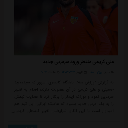
علی کریمی منتظر ورود سرمربی جدید
منبع:
ورزش سه
تاریخ:
۱۴۰۳/۰۷/۱۲
ساعت:
۹:۲۷
به گزارش "ورزش سه"، باشگاه کایسری اسپور که سیدمجید
حسینی و علی کریمی در آن عضویت دارند، اقدام به تغییر
سرمربی نمود و بوراک ایلماز را برکنار کرد تا هدایت تیمش
را به یک مربی جدید بسپرد که هافبک ایرانی این تیم هم
امیدوار است با این اتفاق شرایطش تغییر کند.علی کریمی
که در فصل گذشته یکی از مهره های اصلی کایسری اسپور
بود و در 28 مسابقه سوپر لیگ ترکیه به میدان رفت و سه