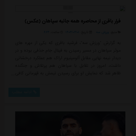
و در طول فصل گزینه اول مجتبی حسینی...
فرار باقری از محاصره همه جانبه سپاهان (عکس)
منبع:
ورزش سه
تاریخ:
۱۴۰۳/۰۴/۰۱
ساعت:
۶:۲۴
به گزارش "ورزش سه"، فرشید باقری که یکی از مهره های
موثر سپاهان در مسیر رسیدن به فینال جام حذفی بوده و در
دیدار نیمه نهایی مقابل آلومینیوم اراک هم عملکرد درخشانی
داشت، امروز در تقابل با سپاهان هم پرتلاش و جنگنده
ظاهر شد که نمایش او برای رسیدن تیمش به قهرمانی کافی
نبود.باقری با دوندگی زیاد و حضور در تمام نبردهای تن به
تن در تقابل با سپاهان، سعی کرد مالکیت توپ را به سود
ادامه مطلب
مس رفسنجان کند و تیمش را رو به جلو ببرد که پاس های
او در نهایت به نتیجه نرسیدند و به دروازه حریف
نرفتند.هافبک با تجربه مس رفسنجان ...