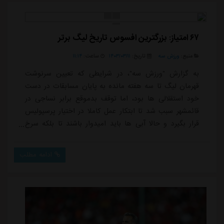
۶۷ امتیاز: بزرگترین افسوس تاریخ لیگ برتر
منبع:
ورزش سه
تاریخ:
۱۴۰۳/۰۳/۱۱
ساعت:
۱۱:۱۴
به گزارش "ورزش سه"، در شرایطی که تعیین سرنوشت
قهرمان لیگ تا سه هفته مانده به پایان مسابقات در دست
خود استقلالی ها بود، اما توقف بدموقع برابر نساجی در
قائمشهر سبب شد تا ابتکار عمل کاملا در اختیار پرسپولیس
قرار بگیرد و حالا آبی ها باید امیدوار باشند تا بلکه سرخ
پوشان در بازی هفته آخر برابر مس رفسنجان متوقف
شوند.استقلال در شرایطی باید در روز پایانی به مصاف پیکان
ادامه مطلب
برود که اکنون با 64 امتیاز و یک امتیاز کمتر نسبت به
پرسپولیس، در رتبه دوم جدول رده بندی ایستاده است. اگر
شاگردان نکونام بتوانند از سد خودر...