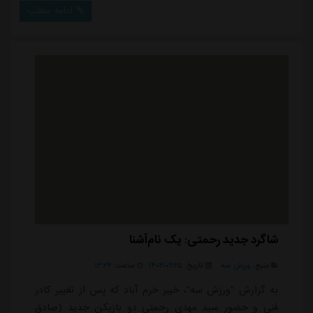
پایان سال 2026 با تیم پاختاکور ازبکستان قرارداد دارد، در
ادامه مطلب
نیم فصل نخست سوپرلیگ ازبکستان 13 بار به میدان رفته و
6 پاس گل نیز به ثبت رسانده و یکی از موفقترین مدافعان
راست لیگ ازبکستان محسوب می شود و در عی...
شاگرد جدید رحمتی: یک نام‌آشنا
منبع:
ورزش سه
تاریخ:
۱۴۰۴/۰۴/۲۵
ساعت:
۱۳:۳۶
به گزارش "ورزش سه"، خیبر خرم آباد که پس از تغییر کادر
فنی و حضور سید مهدی رحمتی دو بازیکن جدید (صادق