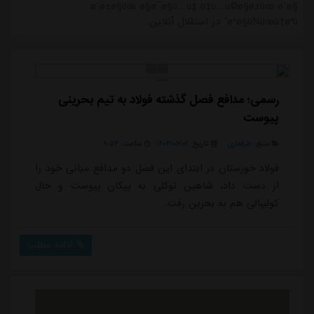
ø¨ø±ø§ûœ ø§ø¯ø§ù…ù‡ ù‡ù…ú©ø§ø±ûœ ø¨ø§
ø³ø§ù¾ûœù†øªùˆ در استقلال آنلاین.
رسمی؛ مدافع فصل گذشته فولاد به تیم بحرینی
پیوست
منبع:
طرفداری
تاریخ:
۱۴۰۴/۰۶/۰۲
ساعت:
۹:۵۴
فولاد خوزستان در ابتدای این فصل دو مدافع میانی خود را
از دست داد، شاهین توکلی به پیکان پیوست و حال
کولیبالی هم به بحرین رفت.
ادامه مطلب