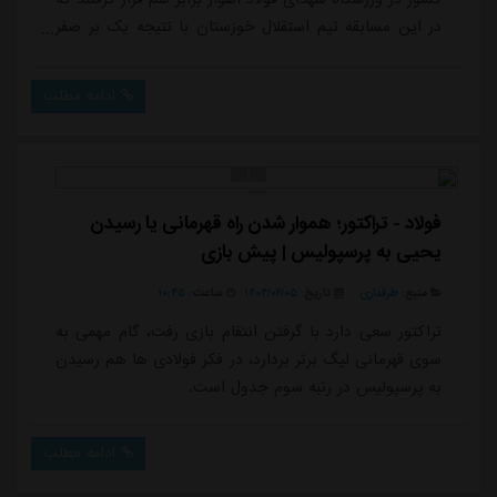
در این مسابقه تیم استقلال خوزستان با نتیجه یک بر صفر
پیروز شد. امیرحسین جلالی وند در دقیقه 58 تنها گل
استقلال خوزستان را وارد دروازه فجر کرد و تیمش را به سه
ادامه مطلب
امتیازی ارزشمند رساند. این نتیجه در حالی رقم خورد که
تیم فجر سپاسی در نیمه نخست به یک ضربه پنالتی رسید
که فرشید اسماعیلی آن را از...
فولاد - تراکتور؛ هموار شدن راه قهرمانی یا رسیدن
یحیی به پرسپولیس | پیش بازی
منبع:
طرفداری
تاریخ:
۱۴۰۴/۰۲/۰۵
ساعت:
۱۰:۴۵
تراکتور سعی دارد با گرفتن انتقام بازی رفت، گام مهمی به
سوی قهرمانی لیگ برتر بردارد، در فکر فولادی ها هم رسیدن
به پرسپولیس در رتبه سوم جدول است.
ادامه مطلب