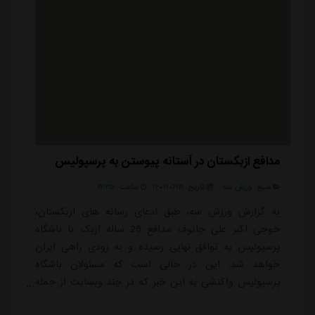
مدافع ازبکستان در آستانه پیوستن به پرسپولیس
منبع:
ورزش سه
تاریخ:
۱۴۰۴/۰۴/۲۱
ساعت:
۲۲:۳۵
به گزارش ورزش سه، طبق ادعای رسانه های ازبکستان،
خوجی اکبر علی جانوف مدافع 28 ساله ازبک با باشگاه
پرسپولیس به توافق نهایی رسیده و به زودی راهی ایران
خواهد شد. این در حالی است که مسئولان باشگاه
پرسپولیس واکنشی به این خبر که در چند وبسایت از جمله
اسپورت ازبکستان منتشر شده، نداشته اند.این بازیکن که تا