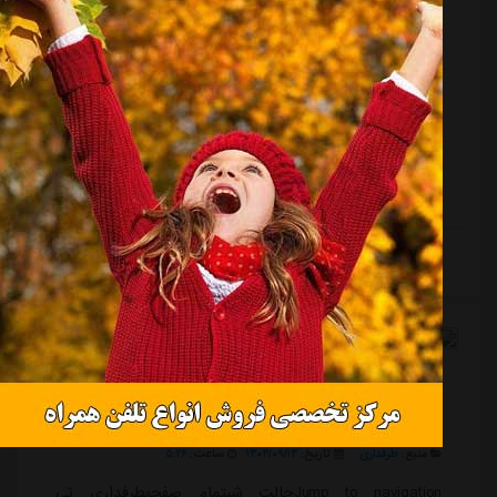
منبع:
ورزش سه
تاریخ:
۱۴۰۴/۰۴/۱۶
ساعت:
۱۴:۱۸
به گزارش "ورزش سه"، رستم آشورماتوف که از او به عنوان
خرید جدید باشگاه استقلال یاد می شود، فصل اخیر را در
لیگ روسیه و تیم روبین کازان سپری کرده است. او روز
گذشته با انتشار پستی در صفحه شخصی خود با این تیم
روسی خداحافظی کرد اما امروز از طرف آنها سورپرایز
شد.باشگاه روبین کازان در صفحه رسمی خود، پوستری
منتشر کرد و تولد 28 سالگی آشورماتوف را به این ملی
ادامه مطلب
پوش ازبکستانی تبریک گفت.هنوز هیچ خبر رسمی درباره
پیوستن آشورماتوف به استقلال منتشر نشده و مدیران این
باشگاه نیز چیزی را تایید نکرده اند. حتی مجتبی فری...
گل دیوگو دالو به وست هم (منچستریونایتد 1-0
وست هم)
منبع:
طرفداری
تاریخ:
۱۴۰۴/۰۹/۱۴
ساعت:
۵:۲۶
Jump to navigationحالت شبتمام صفحهطرفداری تی