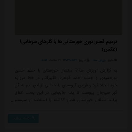
ترمیم قفس‌توری خوزستانی‌ها با گلرهای سرخابی!
(عکس)
منبع:
ورزش سه
تاریخ:
۱۴۰۳/۰۵/۱۷
ساعت:
۸:۵۲
به گزارش "ورزش سه"، استقلال خوزستان با حفظ حسن
پورحمیدی و جذب احمد گوهری تغییراتی در خط دروازه
خود ایجاد کرد و فرزین گروسیان با جدایی از این تیم به گل
گهر سیرجان پیوست تا یک جابجایی در این پست اتفاق
بیفتد.استقلال خوزستان فصل گذشته با استفاده از سیستم
چرخشی از گروسیان و پورحمیدی در طول فصل استفاده کرد
اما عملکرد آنها همواره پرنوسان بود، در برخی از مسابقات
ادامه مطلب
ناجی و در تعدادی از مسابقات مهم فصل تاثیرگذار در نتایج
و از دست دادن امتیاز، اما شرایط برای گوهری متفاوت بود