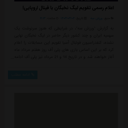
اعلام رسمی تقویم لیگ نخبگان با فینال اروپایی!
منبع:
ورزش سه
تاریخ:
۱۴۰۳/۰۳/۰۴
ساعت:
۲۱:۱۳
به گزارش "ورزش سه"، در شرایطی که هنوز سرنوشت یک
سهمیه ایران و چند کشور دیگر حاضر در لیگ نخبگان نهایی
نشده، کنفدراسیون فوتبال آسیا تقویم این مسابقات را اعلام
کرد که بر این اساس بازی های پلی آف روز هفتم مرداد ماه
آغاز خواهند شد و در تاریخ 14 و 21 مرداد نیز پلی آف ادامه
پیدا خواهد کرد.بازی های مرحله گروهی از هفته پایانی
شهریور آغاز خواهد شد و به صورت مرتب از شهریور تا آذر
ادامه مطلب
ماه شش هفته برگزار خواهد شد و دو هفته پایانی نیز در
بهمن ماه انجام خواهد شد.این در حالی است که باتوجه به
8 بازی مرحله گروهی، تیم...