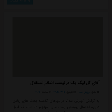
ادامه مطلب
گل به ثمر رساند، در هفته های ابتدایی فصل جدید به دلیل
آسیب دیدگی در دسترس بوراک ایلماز قرار نگرفت و فقط در
چهار دیدار به عنوان یار جانشی...
آقای گل لیگ یک در لیست انتظار استقلال
منبع:
ورزش سه
تاریخ:
۱۴۰۴/۰۳/۱۵
ساعت:
۲۰:۱۱
به گزارش "ورزش سه"، در روزهای گذشته بحث های زیادی
درباره احتمال پیوستن رضا رضایی مهاجم 28 ساله که فصل