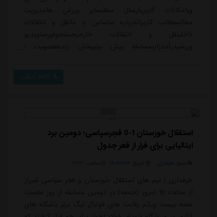
ویامکانات کاربریارسال مطلبسایر ورزش هامدیریت
مطالبمطالب کاربراندرباره ماتماس با مانقل و انتقالات
داخلینقل و انتقالات خارجیجستجوفهرستویدیو
ورزشیدرآمدزاییمسابقه پیش بینیپخش زندهعضویت /
وروداحسان کاشف زاده12/05/2025 - 00:55مشاهده پروفایل
278 مشاهده / 0 دیدگاه 21دانلود (5MB)</>داغ ترین ها
ادامه مطلب
👇🏻👇🏻👇🏻دسته بندی: اخبار خارجیویدئوانگلستانلیگ برتر
انگلیسمنچستریونایتددسته بندی ویدیو: گل های لحظه
ایویدیوانگلستانمنچستریونایتدسایر تیم های انگلستانبرچسب
ها: ...
استقلال خوزستان 1-0 فجرسپاسی؛ دومین برد
ایتالیایی برای فرار از قعر جدول
منبع:
طرفداری
تاریخ:
۱۴۰۴/۱۱/۲۴
ساعت:
۱۹:۳۳
طرفداری | تیم های استقلال خوزستان و فجر سپاسی شیراز
از ساعت 16 امروز (جمعه) در دومین مسابقه از روز نخست
هفته بیست ویکم رقابت های فوتبال لیگ برتر باشگاه های
کشور در ورزشگاه شهدای فولاد اهواز برابر هم قرار گرفتند که