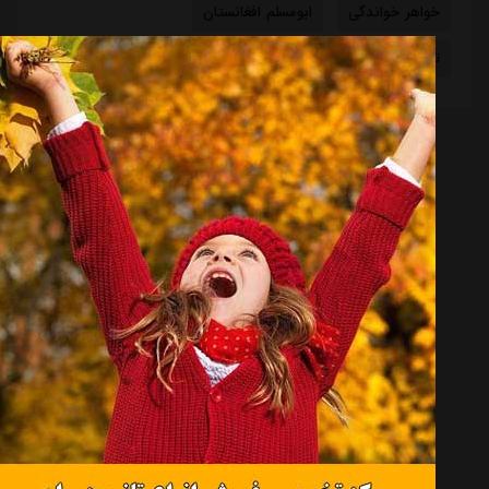
خواهر خواندگی
ابومسلم افغانستان
تیم ملی آفریقای جنوبی
مبلغ قرارداد
مصطفی متدین