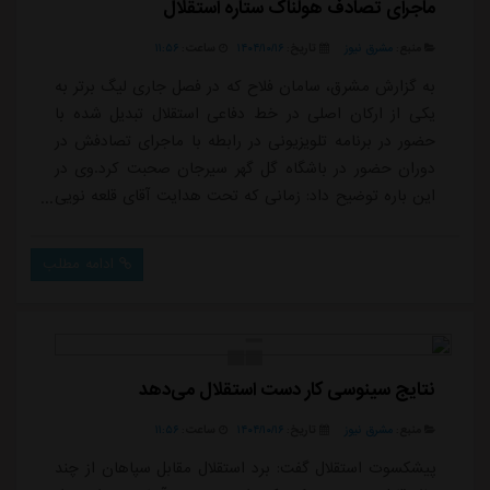
ماجرای تصادف هولناک ستاره استقلال
منبع:
مشرق نیوز
تاریخ:
۱۴۰۴/۱۰/۱۶
ساعت:
۱۱:۵۶
به گزارش مشرق، سامان فلاح که در فصل جاری لیگ برتر به
یکی از ارکان اصلی در خط دفاعی استقلال تبدیل شده با
حضور در برنامه تلویزیونی در رابطه با ماجرای تصادفش در
دوران حضور در باشگاه گل گهر سیرجان صحبت کرد.وی در
این باره توضیح داد: زمانی که تحت هدایت آقای قلعه نویی
در باشگاه گل گهر سیرجان بازی می کردم از طرف ایشان به
من خبر داده شد که به اردوی تیم امید دعوت شده ام به
ادامه مطلب
همین خاطر از آقای قلعه نویی اجازه گرفتم تا پیش از
فرارسیدن ایام نوروز برای دیدار با خانواده ام به شمال بروم
که ایشان هم موافقت کرد.فلا...
نتایج سینوسی کار دست استقلال می‌دهد
منبع:
مشرق نیوز
تاریخ:
۱۴۰۴/۱۰/۱۶
ساعت:
۱۱:۵۶
پیشکسوت استقلال گفت: برد استقلال مقابل سپاهان از چند