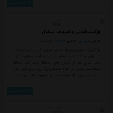
ادامه مطلب
جمع آبی پوشان باز می گردد.
بازگشت آسانی به تمرینات استقلال
منبع:
مشرق نیوز
تاریخ:
۱۴۰۴/۱۱/۰۹
ساعت:
۶:۱۰
به گزارش مشرق، پس از حضور آنتونیو آدان و منیر الحدادی
در ایران و شرکت کردنشان در اردوی آبی پوشان، اکنون
یاسر آسانی هم در تمرین های استقلال حاضر شد.استقلال
جمعه سوم بهمن در هفته هفدهم لیگ برتر برابر ذوب آهن
با تساوی بدون گل متوقف شد و حضورنداشتن مهره های
خارجی اش تاثیر زیادی در نتیجه نگرفتن این تیم
داشت.مردان ریکاردو ساپینتو هفتم بهمن میزبان استقلال
ادامه مطلب
خوزستان اند.