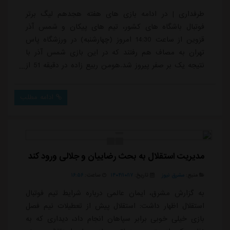
طرفداری | در ادامه بازی های هفته هجدهم لیگ برتر
فوتبال باشگاه های کشور، تیم های پیکان و شمس آذر
قزوین از ساعت 14:30 امروز (چهارشنبه) در ورزشگاه پاس
تهران به مصاف هم رفتند که در این بازی شمس آذر با
نتیجه یک بر صفر پیروز شد.هومن ربیع زاده در دقیقه 51 از
روی نقطه پنالتی برای شمس آذر موفق به گلزنی شد. شمس
آذری ها در دقیقه 17 هم دروازه پیکان را باز کردند، ولی آن
ادامه مطلب
گل آفساید اعلام شد.این نتیجه در حالی رقم خورد که تیم
شمس آذر با 12 تساوی رکوردار تعداد مساوی در فصل جاری
لیگ برتر است.قضاوت این دیدار برعهده...
مدیریت استقلال به بحث رضاییان و جلالی ورود کند
منبع:
مشرق نیوز
تاریخ:
۱۴۰۴/۱۰/۱۷
ساعت:
۱۶:۵۶
به گزارش مشرق، ایمان عالمی درباره شرایط تیم فوتبال
استقلال اظهار داشت: استقلال پیش از تعطیلات نیم فصل
بازی خیلی خوبی برابر سپاهان انجام داد، دیداری که به