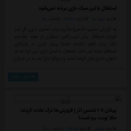
استقلال با این سبک بازی برنده نمی‌شود
منبع:
مشرق نیوز
تاریخ:
۱۴۰۴/۱۱/۰۹
ساعت:
۶:۱۰
به گزارش مشرق، شاهرخ بیانی درباره تساوی بدون گل تیم
فوتبال استقلال برابر ذوب آهن اصفهان در هفته هفدهم
لیگ برتر، اظهار داشت: انگیزه پیروز شدن در بازیکنان
استقلال دیده نمی شد. استقلال با تیمی بازی می کرد که در
انتهای جدول قرار گرفته است و دروازه بان تیم ما در جریان
بازی یک بار هم سیو نداشت. نمی دانم چه چیزی بگویم.
تیمی که برای برد وارد زمین می شود اینطوری بازی نمی
ادامه مطلب
کند. فقط رزاقی نیا در وسط زمین می جنگیدوی در ادامه
افزود: در میانه زمین، فقط امیرمحمد رزاقی نیا می جنگید و
یکی دو حرکت هم علیرضا کوشکی ...
پیکان 0-1 شمس آذر | قزوینی‌ها ترک عادت کردند؛
حالا نوبت برد است!
منبع:
طرفداری
تاریخ:
۱۴۰۴/۱۱/۰۸
ساعت:
۱۸:۱۰