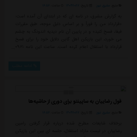
منبع:
مشرق نیوز
تاریخ:
۱۴۰۴/۱۰/۱۷
ساعت:
۱۶:۵۶
به گزارش مشرق، در نامه ای که در ابتدای آن آمده است:
«قرارداد من را فوراً و بر اساس دلیل موجه، طبق مقررات
فیفا، فسخ کنید» و در پایین آن نام دیدیه اندونگ به چشم
می خورد، این بازیکن اهل گابن دلایل خود را برای فسخ
قرارداد با استقلال اعلام کرده است. ساعت این نامه ۰۹:۲۱
دقیقه روز جمعه ۱۲ دسامبر ۲۰۲۵ (۲۱ آذر سال ۱۴۰۴)
است.متن کامل این نامه که برای باشگاه استقلال،
ادامه مطلب
فدراسیون فوتبال و فیفا ارسال شده به شرح زیر است:«جناب
آقای تاجرنیامدیرعامل محترم باشگاه استقلالبا سلامبدین
وسیله این نامه به عنوان اخطار رسمی...
قول رضاییان به ساپینتو برای دوری از حاشیه‌ها
منبع:
مشرق نیوز
تاریخ:
۱۴۰۴/۱۰/۱۷
ساعت:
۱۶:۵۶
برخلاف شایعات مطرح شده درباره قرار گرفتن رامین
رضاییان در لیست مازاد استقلال، جلسه ای بین این بازیکن