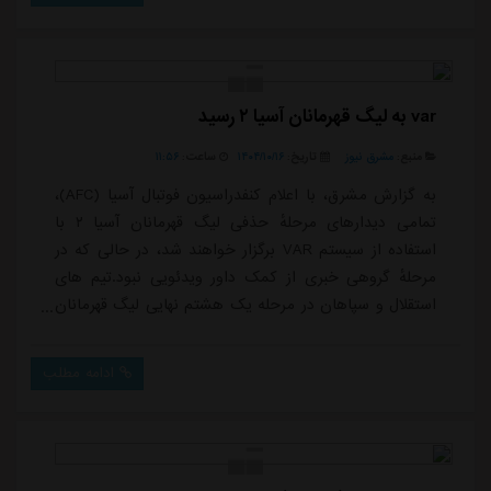
ورزشگاه شهید نصیری مقابل حریفان صف آرایی می
کند.علیرضا بابایی، مدیرعامل باشگاه چادرملوی اردکان درباره
این موضوع گفت...
var به لیگ قهرمانان آسیا ۲ رسید
منبع:
مشرق نیوز
تاریخ:
۱۴۰۴/۱۰/۱۶
ساعت:
۱۱:۵۶
به گزارش مشرق، با اعلام کنفدراسیون فوتبال آسیا (AFC)،
تمامی دیدارهای مرحلهٔ حذفی لیگ قهرمانان آسیا ۲ با
استفاده از سیستم VAR برگزار خواهند شد، در حالی که در
مرحلهٔ گروهی خبری از کمک داور ویدئویی نبود.تیم های
استقلال و سپاهان در مرحله یک هشتم نهایی لیگ قهرمانان
آسیا ۲ به ترتیب به مصاف الحسین اردن و الاهلی قطر
خواهند رفت.
ادامه مطلب