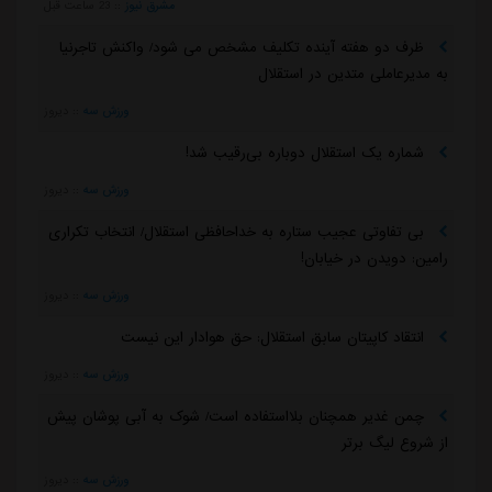
مشرق نیوز
::
23 ساعت قبل
ظرف دو هفته آینده تکلیف مشخص می شود/ واکنش تاجرنیا
به مدیرعاملی متدین در استقلال
ورزش سه
::
دیروز
شماره یک استقلال دوباره بی‌رقیب شد!
ورزش سه
::
دیروز
بی تفاوتی عجیب ستاره به خداحافظی استقلال/ انتخاب تکراری
رامین: دویدن در خیابان!
ورزش سه
::
دیروز
انتقاد کاپیتان سابق استقلال: حق هوادار این نیست
ورزش سه
::
دیروز
چمن غدیر همچنان بلااستفاده است/ شوک به آبی پوشان پیش
از شروع لیگ برتر
ورزش سه
::
دیروز