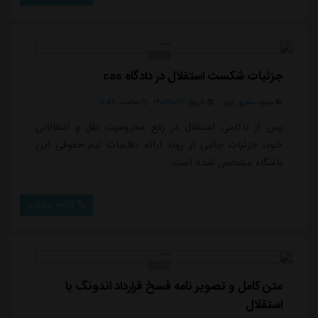
در جریان گذاشته است.* هیچ نیازی به پذیرش فسخ از
سوی کسی نیست. صرف اینکه اندونگ اعلام فسخ کرده،
فسخ محقق شده است.* حتی ممکن است بازهم ...
جزئیات شکست استقلال در دادگاه cas
منبع:
مشرق نیوز
تاریخ:
۱۴۰۴/۱۰/۱۷
ساعت:
۱۶:۵۶
پس از ناکامی استقلال در رفع محرومیت نقل و انتقالاتی
خود، جزئیات جالبی از روند ارائه دفاعیات تیم حقوقی این
باشگاه مشخص شده است .
ادامه مطلب
متن کامل و تصویر نامه فسخ قرارداد اندونگ با
استقلال