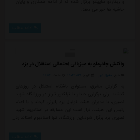
و ریکاردو ساپینتو برگزار شده که از ادامه همکاری و پایان
حاشیه ها خبر می دهد.
ادامه مطلب
واکنش چادرملو به میزبانی احتمالی استقلال در یزد
منبع:
مشرق نیوز
تاریخ:
۱۴۰۴/۱۰/۱۷
ساعت:
۱۶:۵۶
به گزارش مشرق، مسئولان باشگاه استقلال در روزهای
گذشته برای برگزاری دیدار با تراکتور تبریز در ورزشگاه شهید
نصیری، با مدیران هیئت فوتبال یزد رایزنی کردند و با اعلام
رئیس این هیئت، قرار است این مسابقه در استادیوم شهید
نصیری یزد برگزار شود.این ورزشگاه، تنها استادیوم استاندارد
استان یزد برای میزبانی از دیدارهای لیگ برتر به شمار می
رود. چادرملوی اردکان به عنوان تنها نماینده استان یزد، در
ادامه مطلب