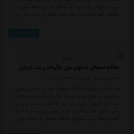
این دو بازیکن کرده بود اما حداقل تا این لحظه خبری از
بازگشت آنها نیست.نکته مهم مقدار هزینه ای است که برای
آوردن جنپو و نازون به استقلال شد و آورده خاصی برای این
باشگاه و هوادارانش نداشت اما نیاز به یادآوری دوباره
ادامه مطلب
دارد.داکنز نارون در ۱۴ مسابقه ای که برای استقلال به میدان
رفته تنها یک گل و پاس گل را ثبت کرده است. موسی جنپو
هم که نیازی به توصی...
مذاکره استقلال با ملوان برای بازگرداندن یک بازیکن
منبع:
مشرق نیوز
تاریخ:
۱۴۰۴/۱۱/۰۹
ساعت:
۶:۱۰
به گزارش مشرق، باشگاه استقلال بعد از جدایی رامین
رضاییان، به شکل جدی درصدد بازگرداندن سامان تورانیان
است.این بازیکن برای پشت سر گذاشتن خدمت سربازی
راهی ملوان شد و خدمت او در پایان بهمن ماه ۱۴۰۴ به
اتمام خواهد رسید.مسئولان باشگاه استقلال با باشگاه ملوان
در حال مذاکره هستند تا ملوانی ها نامه «عدم نیاز» این
بازیکن را صادر کنند که اگر این اتفاق رخ دهد، تورانیان به