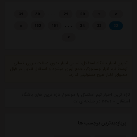
. . .
31
30
21
20
«
<
. . .
»
162
161
34
33
32
>
آخرین اخبار باشگاه استقلال، تمامی اخبار بدون دخالت نیروی انسانی
توسط نرم افزار جستجوگر، جمع آوری میشود و استقلال آنلاین در قبال
محتوای اخبار هیچ مسئولیتی ندارد.
تازه ترین اخبار تیم استقلال با موضوع تازه ترین های باشگاه
استقلال - news در صفحه ی 32
پربازدیدترین برچسب ها