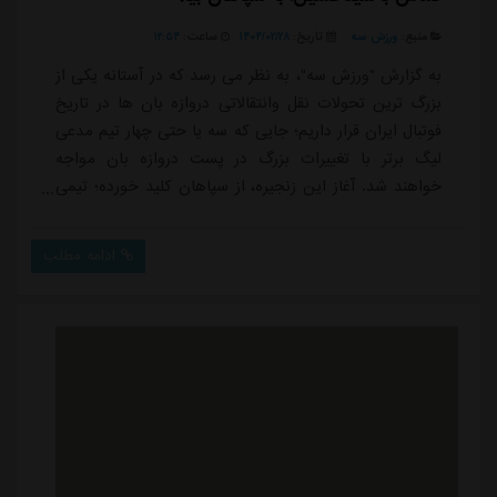
منبع:
ورزش سه
تاریخ:
۱۴۰۴/۰۲/۲۸
ساعت:
۱۲:۵۴
به گزارش "ورزش سه"، به نظر می رسد که در آستانه یکی از
بزرگ ترین تحولات نقل وانتقالاتی دروازه بان ها در تاریخ
فوتبال ایران قرار داریم؛ جایی که سه یا حتی چهار تیم مدعی
لیگ برتر با تغییرات بزرگ در پست دروازه بان مواجه
خواهند شد. آغاز این زنجیره، از سپاهان کلید خورده؛ تیمی
که به نظر می رسد پیام نیازمند، گلر اصلی و باتجربه اش را
برای دومین بار در آستانه جدایی می بیند. نیازمند که در
ادامه مطلب
لیگ هجدهم به سپاهان پیوست، پس از سه فصل بازی در
این تیم به پورتیموننزه پرتغال رفت اما تجربه موفقی در اروپا
نداشت و خیلی ...