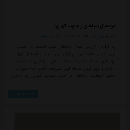
مرد سال سپاهان از جنوب تهران!
منبع:
ورزش سه
تاریخ:
۱۴۰۴/۰۲/۲۷
ساعت:
۷:۵۵
به گزارش "ورزش سه"، سپاهان شب گذشته در حساس
ترین دیدار هفته سی ام لیگ برتر، میزبان استقلال تهران
بود. این مصاف از جهات مختلف برای سپاهانی ها اهمیت
داشت و مهم ترین مسئله این مسابقه، کسب سه امتیاز به
منظور موفقیت سپاهان در کسب سهمیه آسیایی به شمار
می رفت.سپاهان با توجه به این موضوع، با ترکیب کاملاً
هجومی به میدان رفت و در جناح راست با ترکیب
ادامه مطلب
محمدمهدی محبی و آریا یوسفی، عملکرد بی نقص و کم
نظیری به نمایش گذاشت. در این بین، نمی توان از نقش
وینگر سرعتی و جوان سپاهان در این مسابقه و اثرگذاری
قابل توجه ا...