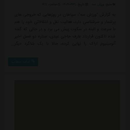
منبع:
ورزش سه
تاریخ:
۱۴۰۴/۰۲/۲۹
ساعت:
۲۲:۱۱
به گزارش "ورزش سه"، سپاهان در روزهایی که خروجی های
پرشمار و سرشناسی دارد، فعالیت نقل و انتقالاتی خود را هم
با سرعت و البته در سکوت پیش می برد و در حالی که گفته
شده تاکنون قرارداد عارف حاجی عیدی، ستاره دو فصل اخیر
آلومینیوم اراک را نهایی کرده، حالا با یک شاگرد دیگر
سیدمجتبی حسینی هم به توافق رسیده است.محمدمهدی
لطفی که نمایش درخشانی در چهار سال اخیر در پیکان و
ادامه مطلب
آلومینیوم زیر نظر حسینی ارائه داده و در دو پنجره نقل و
انتقالاتی گذشته هم مدنظر استقلال و پرسپولیس قرار
داشت، با توجه به اتمام قراردادش با ...