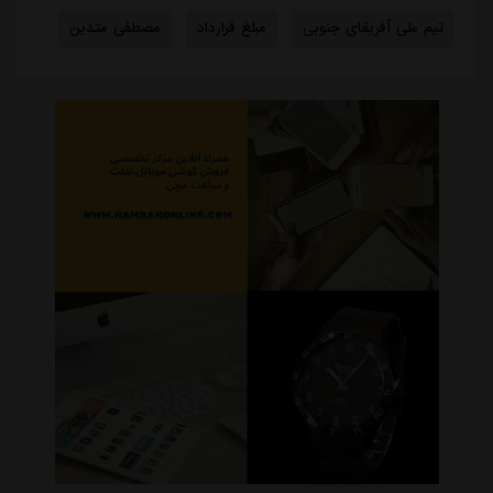
تیم ملی آفریقای جنوبی
مبلغ قرارداد
مصطفی متدین