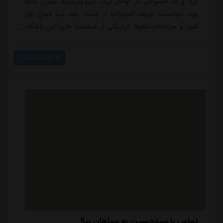
کرد و به خصوص در اواخر لیگ امیدوارکننده نشان داده
بود، نتوانست حریف امتیازات از دست رفته نیم فصل اول
شود و سرانجام سقوط کرد.یکی از سیاست های این باشگاه
تهرانی، میدان دادن به بازیکنان مستعد و جوان برای
استفاده از انگیزه آنها و همچنین گرفتن سود مالی از فروش
ادامه مطلب
شان بود. بازیکنانی مثل سعید سحرخیزان، مهدی گودرزی،
محمدرضا خالدآبادی، محمد عباسی و... از جمله نفراتی
بودند که از هوادار به فوتبال ایران معرفی...
تماس با سیدحسین: به سپاهان بیا!