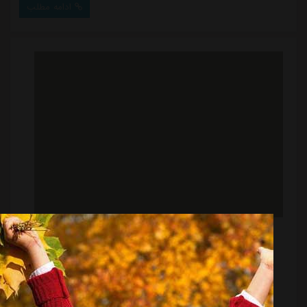
ادامه مطلب
قهرمانی لیگ و حذفی قدرت کافی را نداشتند و به رتبه دوم
لیگ و حذف در یک چهارم نهایی حذفی راضی شدند.پاتریس
کارترون با ذهنیتی مستقل اما نزدیک به تفکرات ...
تراکتور: سیزده + یک | ورزش سه
منبع:
ورزش سه
تاریخ:
۱۴۰۴/۰۲/۲۷
ساعت:
۷:۵۵
به گزارش ورزش سه، آخرین گل تراکتور در رقابت های لیگ
برتر، روز پنجشنبه توسط امیرحسین حسین زاده، ستاره این