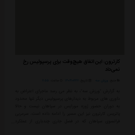
کارترون: این اتفاق هیچ‌وقت برای پرسپولیس رخ
نمی‌داد
منبع:
ورزش سه
تاریخ:
۱۴۰۴/۰۲/۲۷
ساعت:
۷:۵۵
به گزارش "ورزش سه"، به نظر می رسد ماجرای اعتراض به
داوری های مربوط به دیدارهای پرسپولیس دیگر تنها محدود
به دوران حضور ژوزه مورایس در سپاهان نیست و حالا
پاتریس کارترون نیز این مسیر را ادامه داده است. سرمربی
فرانسوی سپاهان که در فصل جاری چندباری از عملکرد
داوران انتقاد کرده بود، در هفته پایانی لیگ برتر نیز این