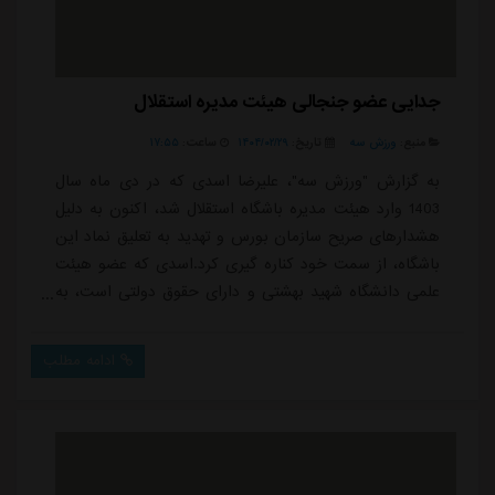
جدایی عضو جنجالی هیئت مدیره استقلال
منبع:
ورزش سه
تاریخ:
۱۴۰۴/۰۲/۲۹
ساعت:
۱۷:۵۵
به گزارش "ورزش سه"، علیرضا اسدی که در دی ماه سال
1403 وارد هیئت مدیره باشگاه استقلال شد، اکنون به دلیل
هشدارهای صریح سازمان بورس و تهدید به تعلیق نماد این
باشگاه، از سمت خود کناره گیری کرد.اسدی که عضو هیئت
علمی دانشگاه شهید بهشتی و دارای حقوق دولتی است، به
دلیل مغایرت با ضوابط شفافیت و افشای اطلاعات شرکت
های بورسی، با فشار نهادهای ناظر بازار سرمایه روبرو
ادامه مطلب
شد.این عضو هیئت مدیره باشگاه استقلال که اخیرا به دلیل
انتشار یک ویس در فضای مجازی و اظهارات جنجالی خبرساز
شده بود، حالا به پایان کارش در این با...