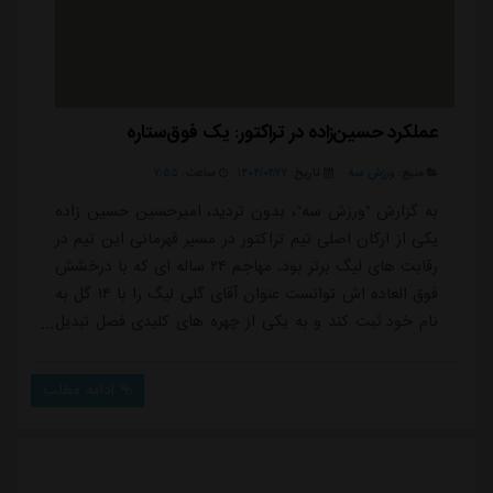
عملکرد حسین‌زاده در تراکتور: یک فوق‌ستاره
منبع:
ورزش سه
تاریخ:
۱۴۰۴/۰۲/۲۷
ساعت:
۷:۵۵
به گزارش "ورزش سه"، بدون تردید، امیرحسین حسین زاده
یکی از ارکان اصلی تیم تراکتور در مسیر قهرمانی این تیم در
رقابت های لیگ برتر بود. مهاجم ۲۴ ساله ای که با درخشش
فوق العاده اش توانست عنوان آقای گلی لیگ را با ۱۴ گل به
نام خود ثبت کند و به یکی از چهره های کلیدی فصل تبدیل
شود. حسین زاده که در لیگ بیست و یکم با پیراهن
استقلال نام خود را بر سر زبان ها انداخت، حالا پس از دو
ادامه مطلب
فصل حضور در تبریز، به بازیکنی باتجربه، گل زن و کاملاً
تأثیرگذار بدل شده که در کورس قهرمانی عملکردی فراتر از
انتظار داشته است.او فص...