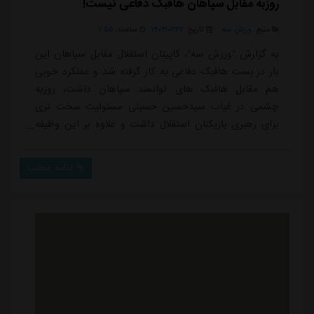
روزبه مقابل سپاهان هافبک دفاعی نیست!
منبع:
ورزش سه
تاریخ:
۱۴۰۴/۰۲/۲۷
ساعت:
۷:۵۵
به گزارش "ورزش سه"، کاپیتان استقلال مقابل سپاهان این
بار در پست هافبک دفاعی به کار گرفته شد و عملکرد خوبی
هم مقابل هافبک های توانمند سپاهان داشت، روزبه
چشمی در غیاب سیدحسین حسینی مسئولیت سخت تری
برای رهبری بازیکنان استقلال داشت و علاوه بر این وظیفه
میدان داری، پخش توپ و جلوگیری از حملات سپاهان را
هم به دوش می کشید.روزبه روی ضدحمله استقلال با حمل
ادامه مطلب
توپ و پاس بی نقصی که برای محمدحسین اسلامی ارسال
کرد او را در موقعیت گل زنی قرار داد و تک گل استقلال در
این مسابقه با تاثیرگذاری مستقیم چشمی رقم خورد، ات...