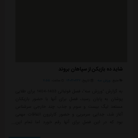
شاید ده بازیکن از سپاهان بروند
منبع:
ورزش سه
تاریخ:
۱۴۰۴/۰۲/۲۷
ساعت:
۷:۵۵
به گزارش "ورزش سه"، فصل فوتبالی 1403-1404 برای طلایی
پوشان به پایان رسید، فصل برای آنها با حضور بازیکنان
مستعد لیگ بیست و سوم و جذب چند خارجی سرشناس
آغاز شد، جدایی سرمربی و حضور کارترون اتفاقات مهمی
بود که در این فصل برای آنها رقم خورد اما تمام این
اتفاقات تحت تاثیر مصدومیت های بازیکنان کلیدی این تیم
قرار گرفت و آنها بعد از کسب سوپرجام در رقابت برای