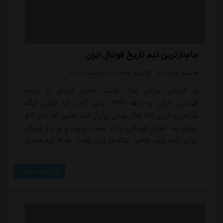
جام‌دارترین تیم تاریخ فوتبال ایران
منبع:
ورزش سه
تاریخ:
۱۴۰۴/۰۲/۲۸
ساعت:
۱۲:۵۴
به گزارش “ورزش سه”، قدمت حضور فوتبال در عرصه
قهرمانی ایران به دهه ۱۳۳۰ برمی گردد اما اولین لیگ
سراسری ایران ۵۵ سال پیش برگزار شد، جایی که تیم تاج
موفق شد عنوان قهرمانی را به دست بیاورد و بر بام فوتبال
ایران تکیه بزند. جالب اینکه در این رقابت ها ۱۶ تیم حضور
داشتند و هفت تیم تاج دیگر علاوه بر تهران، از شهرهای
آبادان، گنبد، رشت، تبریز، اهواز، یاسوج و شیراز هم حضور
ادامه مطلب
داشتند. در نهایت اما در فصلی که حسین کلانی عنوان آقای
گلی را به دست آورد، تاج (استقلال) بالاتر از پاس به عنوان
قهرمانی رسید تا نخستین جا...