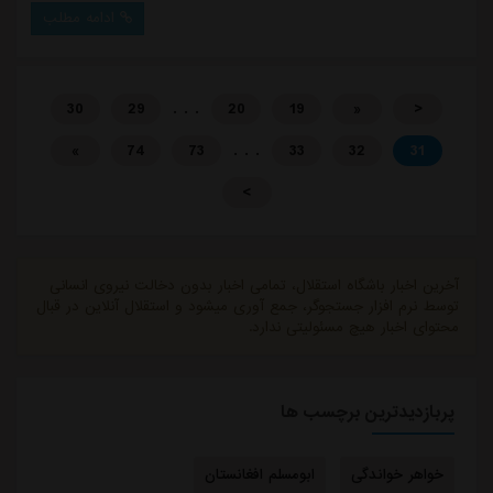
مسئله را از یاد نبرد و در نشست خبری پس از بازی برابر
ادامه مطلب
استقلال، صراحتاً درباره آن صحبت کرد.دیدارهای هفته
پایانی لیگ برتر برای سپاهان و پرسپولیس از اهمیت فوق
العاده ای برخوردار بود. این دو تیم ...
. . .
30
29
20
19
«
<
. . .
»
74
73
33
32
31
>
آخرین اخبار باشگاه استقلال، تمامی اخبار بدون دخالت نیروی انسانی
توسط نرم افزار جستجوگر، جمع آوری میشود و استقلال آنلاین در قبال
محتوای اخبار هیچ مسئولیتی ندارد.
پربازدیدترین برچسب ها
خواهر خواندگی
ابومسلم افغانستان