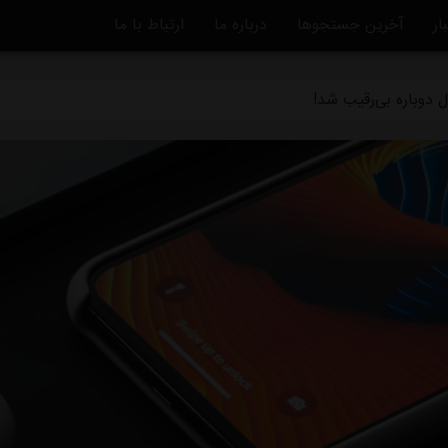
ار
آخرین جستجوها
درباره ما
ارتباط با ما
ه تکلیف مشخص می شود/ واکنش تاجرنیا به مدیرعاملی متدین در استق
 دوباره بی‌رقیب شد!
تاره به خداحافظی استقلال/ انتخاب تکراری رامین: دویدن در خیابان!
بق استقلال: حق هوادار این نیست
بلااستفاده است/ شوک به آبی پوشان پیش از شروع لیگ برتر