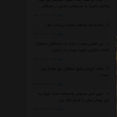
واکنش تاجرنیا به مدیرعاملی متدین در استقلال
ورزش سه
::
11 ساعت قبل
شماره یک استقلال دوباره بی‌رقیب شد!
ورزش سه
::
11 ساعت قبل
بی تفاوتی عجیب ستاره به خداحافظی استقلال/
انتخاب تکراری رامین: دویدن در خیابان!
ورزش سه
::
11 ساعت قبل
انتقاد کاپیتان سابق استقلال: حق هوادار این
نیست
ورزش سه
::
11 ساعت قبل
چمن غدیر همچنان بلااستفاده است/ شوک به
آبی پوشان پیش از شروع لیگ برتر
ورزش سه
::
11 ساعت قبل