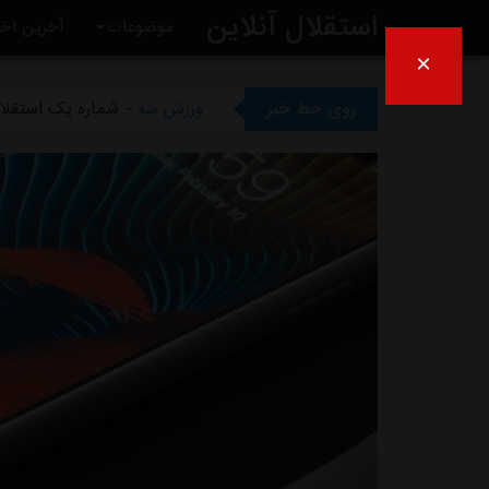
استقلال آنلاین
موضوعات
آخرین اخب
×
ورزش سه
- ظرف دو هفته آیند
روی خط خبر
ورزش سه
- شماره یک استقلال
ورزش سه
- بی تفاوتی عجیب س
ورزش سه
- انتقاد کاپیتان سا
ورزش سه
- چمن غدیر همچنان 