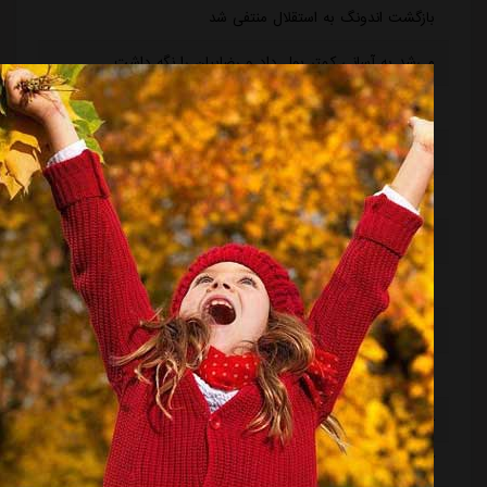
بازگشت اندونگ به استقلال منتفی شد
می‌شد به آسانی کمتر پول داد و رضاییان را نگه داشت
رامین رضاییان رسماً از استقلال جدا شد
ماجرای خواهرخواندگی استقلال و تیم افغانستانی چه بود؟
سرمربی سابق استقلال در یک‌قدمی هدایت یک تیم ملی
ظرف دو هفته آینده تکلیف مشخص می شود/ واکنش تاجرنیا به مدیرعاملی متدین در استقلال
شماره یک استقلال دوباره بی‌رقیب شد!
بی تفاوتی عجیب ستاره به خداحافظی استقلال/ انتخاب تکراری رامین: دویدن در خیابان!
انتقاد کاپیتان سابق استقلال: حق هوادار این نیست
چمن غدیر همچنان بلااستفاده است/ شوک به آبی پوشان پیش از شروع لیگ برتر
آخرین فرصت استقلال به رضاییان