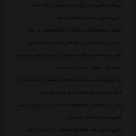
می‌شد به آسانی کمتر پول داد و رضاییان را نگه داشت
رامین رضاییان رسماً از استقلال جدا شد
ماجرای خواهرخواندگی استقلال و تیم افغانستانی چه بود؟
سرمربی سابق استقلال در یک‌قدمی هدایت یک تیم ملی
ظرف دو هفته آینده تکلیف مشخص می شود/ واکنش تاجرنیا به مدیرعاملی متدین در استقلال
شماره یک استقلال دوباره بی‌رقیب شد!
بی تفاوتی عجیب ستاره به خداحافظی استقلال/ انتخاب تکراری رامین: دویدن در خیابان!
انتقاد کاپیتان سابق استقلال: حق هوادار این نیست
چمن غدیر همچنان بلااستفاده است/ شوک به آبی پوشان پیش از شروع لیگ برتر
آخرین فرصت استقلال به رضاییان
رامین رضاییان همه نشانه‌های استقلال را پاک کرد! +عکس