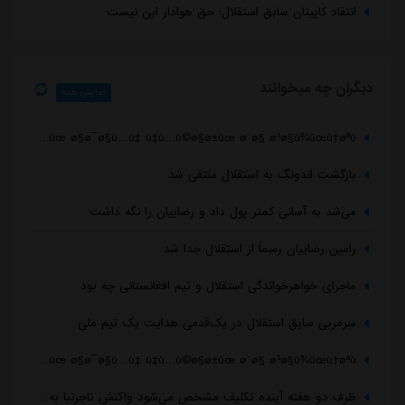
انتقاد کاپیتان سابق استقلال: حق هوادار این نیست
چمن غدیر همچنان بلااستفاده است/ شوک به آبی پوشان پیش از شروع لیگ برتر
دیگران چه میخوانند
نمایش همه
238ª278§06a©208ª04bœ23a© 028¹158¬22bœ298¨ 078§ø³øªù‚ù„ø§ù„ ø¨ø±ø§ûœ ø§ø¯ø§ù…ù‡ ù‡ù…ú©ø§ø±ûœ ø¨ø§ ø³ø§ù¾ûœù†øªùˆ
بازگشت اندونگ به استقلال منتفی شد
می‌شد به آسانی کمتر پول داد و رضاییان را نگه داشت
رامین رضاییان رسماً از استقلال جدا شد
ماجرای خواهرخواندگی استقلال و تیم افغانستانی چه بود
سرمربی سابق استقلال در یک‌قدمی هدایت یک تیم ملی
238ª278§06a©208ª04bœ23a© 028¹158¬22bœ298¨ 068§ø³øªù‚ù„ø§ù„ ø¨ø±ø§ûœ ø§ø¯ø§ù…ù‡ ù‡ù…ú©ø§ø±ûœ ø¨ø§ ø³ø§ù¾ûœù†øªùˆ
ظرف دو هفته آینده تکلیف مشخص می‌شود واکنش تاجرنیا به مدیرعاملی متدین در استقلال