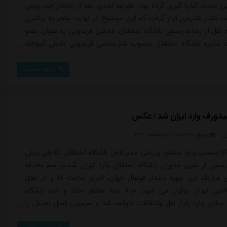
ین سمت کناره گیری کرده بود. علیرضا اسدی بعد از انتشار چند ویس
 فشار شدیدی قرار گرفت که این موضوع در نهایت منجر به برکناری
ه نقل از رسانه رسمی باشگاه استقلال، مجتبی فریدونی به عنوان عضو
مدیره باشگاه استقلال منصوب شد.مجتبی فریدونی دانش آموخته
قتصاد است و سابقه عضویت در هیئت مدیره باشگاه ذوب آهن و
این باشگاه را هم در کارنامه خود دارد. باشگاه استقلال ضمن تشکر
ادامه مطلب
...
دورف وارد ایران شد / عکس
ی
تاریخ:
۱۴۰۴/۰۳/۱۲
ساعت:
۱۱:۱۳
کلارنسسیدورف مشاور ورزشی مدیرعامل باشگاه استقلال دقایقی پیش
 رسمی از سوی مدیران باشگاه استقلال وارد تهران شد.مراسم معارفه
او و امضای قرارداد این چهره نامدار فوتبال جهان، امروز ساعت ۱۸ و در هتل
لاس تهران برگزار می شود. حالا باید منتظر ماند و دید باشگاه
 زمانی وارد بازار نقل وانتقالات خواهد شد و سرمربی فصل بعدش را
ند .