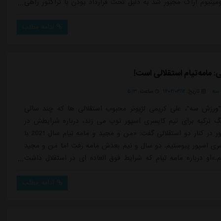
ومینیوم اراک مجبور شد به دلیل تحت قرارداد بودن با تراکتور راهی
ود و در نخستین فصل حضورش در جمع سرخ پوشان تبریزی نمایش
قابل توجهی با ثبت 18 کلین شیت در 30 بازی ارائه داد، در فصل اخیر فقط در
ادامه مطلب
فرصت حضور در ز...
 مامه‌تیام استقلالی است!
سه
تاریخ:
۱۴۰۴/۰۳/۱۲
ساعت:
۵:۱۳
ورزش سه"، علی کریمی لژیونر محبوب استقلالی ها که چند سالی
 ترکیه برای تیم کایسری اسپور توپ می زند، درباره شرایطش در
آنجا و حضور در کنار دو استقلالی گفت: «من و مجید و مامه تیام سال 2021 با
ری اسپور پیوستیم. دو سال و نیم بعدش مامه رفت اما من و مجید
.»او درباره مامه تیام که شرایط فوق العاده ای در استقلال داشت
مامه تیام هنوز خودش را استقلالی می داند. او به ایران و استقلال
 دارد. از آن شش ماه که ایران بود خاطرات خوبی دارد و همیشه از
ادامه مطلب