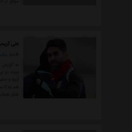
موفق در آل
این تیم ش
یک مسابقه 
علی کریمی:
منبع:
ورزش 
به گزارش "
است در لیگ
هم به کایس
هنوز هستیم
ادامه داد:«
خیلی علاقه
استقلال ...