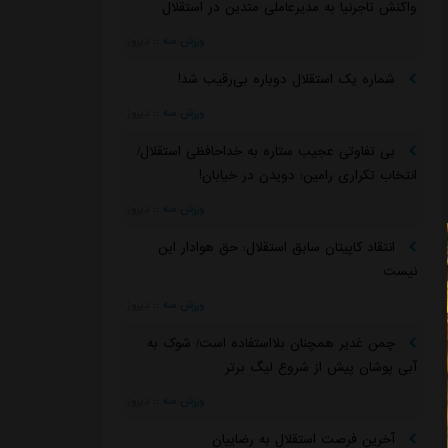
واکنش تاجرنیا به مدیرعاملی متدین در استقلال
ورزش سه
::
دیروز
شماره یک استقلال دوباره بی‌رقیب شد!
ورزش سه
::
دیروز
بی تفاوتی عجیب ستاره به خداحافظی استقلال/
انتخاب تکراری رامین: دویدن در خیابان!
ورزش سه
::
دیروز
انتقاد کاپیتان سابق استقلال: حق هوادار این
نیست
ورزش سه
::
دیروز
چمن غدیر همچنان بلااستفاده است/ شوک به
آبی پوشان پیش از شروع لیگ برتر
ورزش سه
::
دیروز
آخرین فرصت استقلال به رضاییان