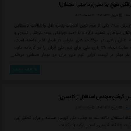
افکن هیچ جا نمی‌رود، حتی استقلال!
سه
تاریخ:
۱۴۰۴/۰۳/۱۲
ساعت:
۵:۱۳
ورزش سه"، یکی از مهم ترین اتفاقات پنجره نقل وانتقالات تابستانی
تبال سپاهان، تمدید قرارداد با امید نورافکن بود؛ بازیکنی کلیدی و
ه نقش زیادی در موفقیت های ملوان در فصل اخیر داشته است.
نورافکن که سابقه انجام ۲۸ بازی ملی برای تیم ملی ایران را در کارنامه دارد،
بار دیگر در لیست نهایی تیم ملی برای دو دیدار حساس مرحله
مقدماتی جام جهانی ۲۰۲۶ نیز حضور دارد؛ رقابت هایی که قرار است به میزبانی
زیک و کانادا برگزار شود.نورافکن فوتبال حرفه ای خود را از تیم
ادامه مطلب
 گرفتن مهندس استقلال از کایسری!
سه
تاریخ:
۱۴۰۴/۰۳/۱۲
ساعت:
۵:۱۳
گاه استقلال علاقه مند به جذب علی کریمی هستند و برای تحقق این
ایت باشگاه کایسری اسپور ترکیه را بگیرند.