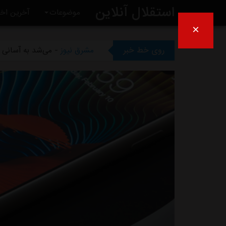
استقلال آنلاین
موضوعات
آخرین اخب
×
مشرق نیوز
- بازگشت اندونگ ب
روی خط خبر
مشرق نیوز
- می‌شد به آسانی ک
مشرق نیوز
- رامین رضاییان رس
مشرق نیوز
- ماجرای خواهرخوان
مشرق نیوز
- سرمربی سابق است