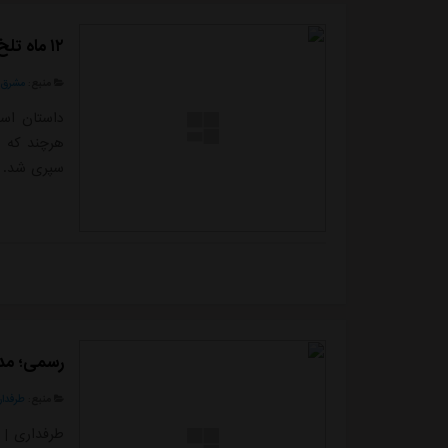
۱۲ ماه تلخ‌تر از زهر استقلال
منبع:
مشرق ن
هرچند که د
سپری شد.
رسمی؛ مدی
منبع:
طرفدار
طرفداری | 