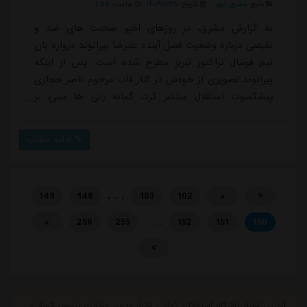
منبع:
مشرق نیوز
تاریخ:
۱۴۰۴/۰۲/۲۸
ساعت:
۱:۵۵
به گزارش مشرق، در روزهای اخیر صحبت های ضد و
نقیضی درباره وضعیت فصل آینده علیرضا بیرانوند دروازه بان
تیم فوتبال تراکتور تبریز مطرح شده است. پس از اینکه
بیرانوند تصویری از خودش در کنار قاب مرحوم ناصر حجازی
پیشکسوت استقلال منتشر کرد، گمانه زنی ها مبنی بر
پیوستن او به جمع آبی پوشان مطرح شد.پیگیری ها نشان
می دهد که برخی واسطه ها خواستار مذاکره استقلال و
ادامه مطلب
بیرانوند شدند، ولی مسئولان باشگاه استقلال به چند دلیل
قصد مذاکره با دروازه بان تراکتور را ندارند. نخست اینکه
بیرانوند باید رضایت باشگاه تراکتور را بگ...
. . .
149
148
103
102
«
<
. . .
»
256
255
152
151
150
>
آخرین اخبار باشگاه استقلال، تمامی اخبار بدون دخالت نیروی انسانی