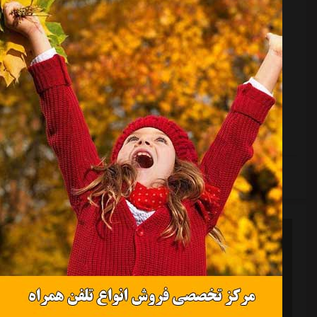
مذاکره پرسپولیس برای جذب دو بازیکن تیم تهرانی
منبع:
ورزش سه
تاریخ:
۱۴۰۴/۰۲/۲۸
ساعت:
۱۲:۵۵
به گزارش "ورزش سه"، تیم هوادار در این فصل علی رغم
اینکه با امید روانخواه نتایج خوبی در نیم فصل دوم کسب
کرد و به خصوص در اواخر لیگ امیدوارکننده نشان داده
بود، نتوانست حریف امتیازات از دست رفته نیم فصل اول
شود و سرانجام سقوط کرد.یکی از سیاست های این باشگاه
تهرانی، میدان دادن به بازیکنان مستعد و جوان برای
استفاده از انگیزه آنها و همچنین گرفتن سود مالی از فروش
ادامه مطلب
شان بود. بازیکنانی مثل سعید سحرخیزان، مهدی گودرزی،
محمدرضا خالدآبادی، محمد عباسی و... از جمله نفراتی
بودند که از هوادار به فوتبال ایران معرفی...