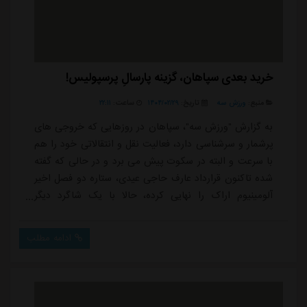
خرید بعدی سپاهان، گزینه پارسالِ پرسپولیس!
منبع:
ورزش سه
تاریخ:
۱۴۰۴/۰۲/۲۹
ساعت:
۲۲:۱۱
به گزارش "ورزش سه"، سپاهان در روزهایی که خروجی های
پرشمار و سرشناسی دارد، فعالیت نقل و انتقالاتی خود را هم
با سرعت و البته در سکوت پیش می برد و در حالی که گفته
شده تاکنون قرارداد عارف حاجی عیدی، ستاره دو فصل اخیر
آلومینیوم اراک را نهایی کرده، حالا با یک شاگرد دیگر
سیدمجتبی حسینی هم به توافق رسیده است.محمدمهدی
لطفی که نمایش درخشانی در چهار سال اخیر در پیکان و
ادامه مطلب
آلومینیوم زیر نظر حسینی ارائه داده و در دو پنجره نقل و
انتقالاتی گذشته هم مدنظر استقلال و پرسپولیس قرار
داشت، با توجه به اتمام قراردادش با ...