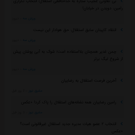
بی تفاوتی عجیب ستاره به خداحافظی استقلال/ انتخاب تکراری
رامین: دویدن در خیابان!
ورزش سه
::
دیروز
انتقاد کاپیتان سابق استقلال: حق هوادار این نیست
ورزش سه
::
دیروز
چمن غدیر همچنان بلااستفاده است/ شوک به آبی پوشان پیش
از شروع لیگ برتر
ورزش سه
::
دیروز
آخرین فرصت استقلال به رضاییان
مشرق نیوز
::
2 روز قبل
رامین رضاییان همه نشانه‌های استقلال را پاک کرد! +عکس
مشرق نیوز
::
3 روز قبل
انتخاب ۲ عضو هیات مدیره جدید استقلال غیرقانونی است؟
+عکس