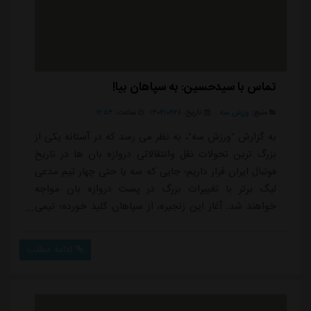
تماس با سیدحسین: به سپاهان بیا!
منبع:
ورزش سه
تاریخ:
۱۴۰۴/۰۲/۲۸
ساعت:
۱۲:۵۴
به گزارش "ورزش سه"، به نظر می رسد که در آستانه یکی از
بزرگ ترین تحولات نقل وانتقالاتی دروازه بان ها در تاریخ
فوتبال ایران قرار داریم؛ جایی که سه یا حتی چهار تیم مدعی
لیگ برتر با تغییرات بزرگ در پست دروازه بان مواجه
خواهند شد. آغاز این زنجیره، از سپاهان کلید خورده؛ تیمی
که به نظر می رسد پیام نیازمند، گلر اصلی و باتجربه اش را
برای دومین بار در آستانه جدایی می بیند. نیازمند که در
ادامه مطلب
لیگ هجدهم به سپاهان پیوست، پس از سه فصل بازی در
این تیم به پورتیموننزه پرتغال رفت اما تجربه موفقی در اروپا
نداشت و خیلی ...