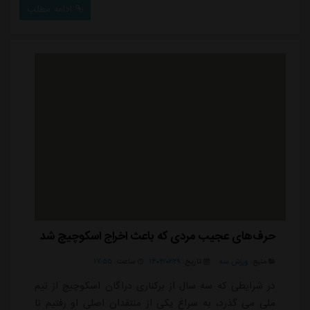
های بورسی، با فشار نهادهای ناظر بازار سرمایه روبرو
ادامه مطلب
شد.این عضو هیئت مدیره باشگاه استقلال که اخیرا به دلیل
انتشار یک ویس در فضای مجازی و اظهارات جنجالی خبرساز
شده بود، حالا به پایان کارش در این با...
حرف‌های عجیب مردی که باعث اخراج اسکوچیچ شد
منبع:
ورزش سه
تاریخ:
۱۴۰۴/۰۲/۲۹
ساعت:
۱۷:۵۵
در شرایطی که سه سال از برکناری دراگان اسکوچیچ از تیم
ملی می گذرد، به سراغ یکی از منتقدان اصلی او رفتیم تا