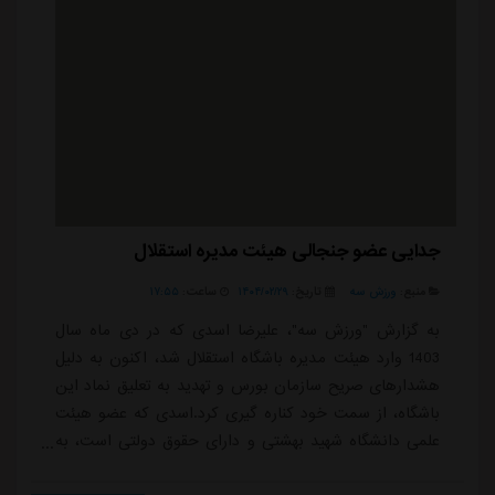
جدایی عضو جنجالی هیئت مدیره استقلال
منبع:
ورزش سه
تاریخ:
۱۴۰۴/۰۲/۲۹
ساعت:
۱۷:۵۵
به گزارش "ورزش سه"، علیرضا اسدی که در دی ماه سال
1403 وارد هیئت مدیره باشگاه استقلال شد، اکنون به دلیل
هشدارهای صریح سازمان بورس و تهدید به تعلیق نماد این
باشگاه، از سمت خود کناره گیری کرد.اسدی که عضو هیئت
علمی دانشگاه شهید بهشتی و دارای حقوق دولتی است، به
دلیل مغایرت با ضوابط شفافیت و افشای اطلاعات شرکت