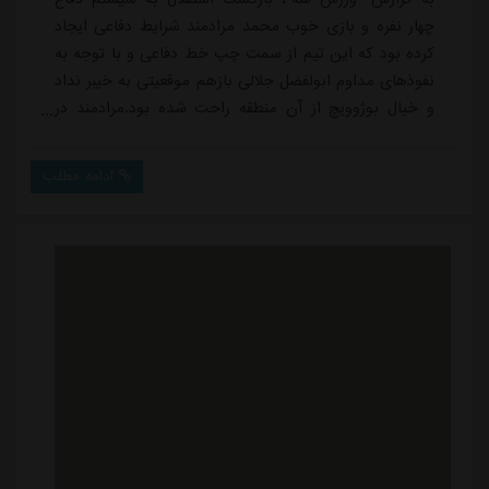
چهار نفره و بازی خوب محمد مرادمند شرایط دفاعی ایجاد
کرده بود که این تیم از سمت چپ خط دفاعی و با توجه به
نفوذهای مداوم ابولفضل جلالی بازهم موقعیتی به خیبر نداد
و خیال بوژوویچ از آن منطقه راحت شده بود.مرادمند در
این مسابقه برتری قابل توجه ای در نبردهای هوایی داشت
و اجازه سابیدن توپ یا زدن ضربات سر اول را به بازیکنان
ادامه مطلب
خیبر نداد و با میل بالایی که برای تخریب و زدن توپ های
اول دارد حضور موثری در زمان شکل گیری حملات خیبر
داشت و بارها پیش از خلق موقعیت با...