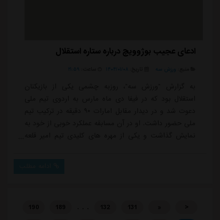
ادعای عجیب بوژوویچ درباره ستاره استقلال
منبع:
ورزش سه
تاریخ:
۱۴۰۴/۰۱/۰۸
ساعت:
۲۱:۵۹
به گزارش "ورزش سه"، روزبه چشمی یکی از بازیکنان
استقلال بود که در فیفا دی ماه مارس به اردوی تیم ملی
دعوت شد و در دیدار مقابل امارات ۹۰ دقیقه در ترکیب تیم
ملی حضور داشت. او در آن مسابقه عملکرد خوبی از خود به
نمایش گذاشت و یکی از مهره های کلیدی تیم امیر قلعه
نویی بود.با این حال، مصدومیت چشمی باعث شد تا او
دیدار مقابل ازبکستان را از دست بدهد و نتواند در این
ادامه مطلب
مسابقه تیم ملی را همراهی کند. این مصدومیت حالا به
یک دغدغه جدی برای استقلال تبدیل شده است.چند روز
پیش، ایمان عالمی، سرپرست باشگاه استقلال، اعلام...
. . .
190
189
132
131
«
<