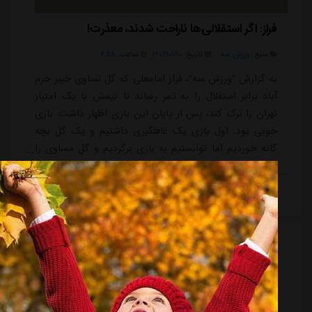
فراز: اگر استقلالی‌ها ناراحت شدند، معذرت!
منبع:
ورزش سه
تاریخ:
۱۴۰۴/۰۱/۱۰
ساعت:
۲:۵۸
به گزارش "ورزش سه"، فراز امامعلی که گل تساوی خیبر خرم
آباد برابر استقلال را به ثمر رساند تا تیمش با یک امتیاز
تهران را ترک کند، پس از پایان این بازی اظهار داشت: بازی
خوبی بود. اول بازی یک غافلگیری داشتیم و یک گل بچه
گانه خوردیم اما توانستیم به بازی برگردیم و گل مساوی را
بزنیم. فکر می کنم در دو نیمه موقعیت هایی داشتیم که
بتوانیم برنده بازی شویم، اما این یک امتیاز هم در خانه
ادامه مطلب
حریف برای ادامه بازی ها به ما کمک می کند.ویدئو:
371925او درباره شادی گل خود توضیح داد: آن خوشحالی
خودم است. پنج را نشان دادم...