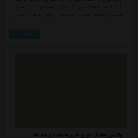
را در ادامه مشاهده می کنید.ترکیب استقلال: سید حسین
حسینی، محمد حسین مرادمند، رافائل سیلوا، رامین
رضاییان، صالح حردانی، ابوالفضل جلالی، زبیر نیک نفس،
علیرضا کوشکی، دیدیه اندونگ، محمدرضا آزادی و
ادامه مطلب
ماشاریپوف.ترکیب خیبر خرم آباد: محمدرضا دیناروند ، حسین
ابرقویی ، احسان حسینی ، محمد آقاجانپور ، سینا خادم پور
، مهدی گودرزی ، امیرحسین جدی ، علی...
واکنش هافبک جوان خیبر به بحث و مجادله