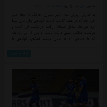
منبع:
ورزش سه
تاریخ:
۱۴۰۴/۰۱/۱۰
ساعت:
۲:۵۹
به گزارش "ورزش سه"، امیر تیموری، هافبک ۱۹ ساله خیبر
خرم آباد که در هفته گذشته فرصت کوتاهی برای بازی پیدا
کرد، سرانجام مقابل استقلال از ابتدا در ترکیب قرار گرفت و
توانست عملکرد مثبتی داشته باشد. او پس از این مسابقه
که با تساوی ۱-۱ به پایان رسید، گفتگوی کوتاهی با
خبرنگاران داشت و درباره بازی و همچنین اتفاقی که در
جریان بازی بین او و امیرحسین جدی رخ داد، صحبت
ادامه مطلب
کرد.ویدئو: 371956تیموری درباره تساوی ۱-۱ برابر استقلال
گفت: خدا را شکر بازی خوب بود. توانستیم در خانه حریف
یک امتیاز بگیریم. در خانه حریف سخت...