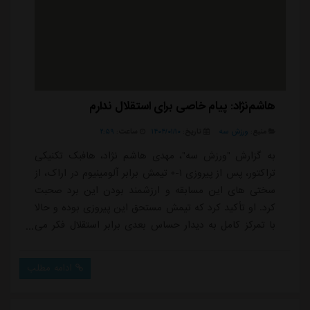
هاشم‌نژاد: پیام خاصی برای استقلال ندارم
منبع:
ورزش سه
تاریخ:
۱۴۰۴/۰۱/۱۰
ساعت:
۲:۵۹
به گزارش "ورزش سه"، مهدی هاشم نژاد، هافبک تکنیکی
تراکتور، پس از پیروزی ۱-۰ تیمش برابر آلومینیوم در اراک، از
سختی های این مسابقه و ارزشمند بودن این برد صحبت
کرد. او تأکید کرد که تیمش مستحق این پیروزی بوده و حالا
با تمرکز کامل به دیدار حساس بعدی برابر استقلال فکر می
کند.ویدئو: 371957هاشم نژاد در ابتدای صحبت هایش گفت:
«اول از همه خدا را شکر می کنم که توانستیم سه امتیاز
ادامه مطلب
مهم این بازی را بگیریم. بازی سختی بود، چون آلومینیوم
تیم بسیار خوبی است و فکر می کنم این اولین شکست