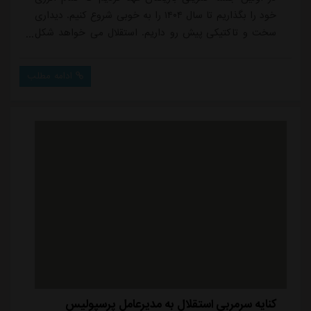
خود را بگذاریم تا سال ۱۴۰۴ را به خوبی شروع کنیم. دیداری
سخت و تاکتیکی پیش رو داریم. استقلال می خواهد شکل
جدیدی از فوتبال را در جهت رضایت هواداران خودش ارائه
کند.وی افزود: ۶ روز است در تهران اردو زده ایم. در اولین
ادامه مطلب
جلسه که با بازیکنان بودیم در سال جدید قرار شد تمام
انرژی مان را بگذاریم و می خواهیم سال را پر انرژی شروع
کنیم. در مباحث تاکتیکی اه...
کنایه سرمربی استقلال به مدیرعامل پرسپولیس