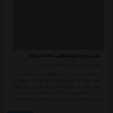
بهترین جراح ایران لیموچی را معاینه می‌کند!
منبع:
ورزش سه
تاریخ:
۱۴۰۴/۰۱/۱۰
ساعت:
۲:۵۹
به گزارش "ورزش سه"، مهدی لیموچی پس از اینکه در دیدار
هفته بیست و دوم لیگ برتر مقابل استقلال خوزستان با
آسیب دیدگی در دقایق ابتدایی مواجه شد و از زمین بیرون
رفت، در آخرین بازی سال 1403 برابر نساجی مازندران غایب
بود و فردا هم نمی تواند تیمش را مقابل فولاد خوزستان
همراهی کند که میزان دوری از میادین هنوز هم مشخص
نیست.با وجود اینکه ستاره سپاهان روز 16 اسفند دچار