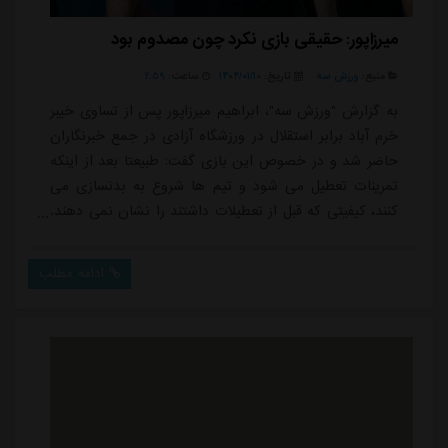
میرزاپور: حقیقی بازی نکرد چون مصدوم بود
منبع:
ورزش سه
تاریخ:
۱۴۰۴/۰۱/۱۰
ساعت:
۲:۵۹
به گزارش "ورزش سه"، ابراهیم میرزاپور پس از تساوی خیبر
خرم آباد برابر استقلال در ورزشگاه آزادی در جمع خبرنگاران
حاضر شد و در خصوص این بازی گفت: طبیعتا بعد از اینکه
تمرینات تعطیل می شود و تیم ها شروع به بدنسازی می
کنند، کیفیتی که قبل از تعطیلات داشتند را نشان نمی دهند.
با این حال خدا را شکر توانستیم در استادیوم آزادی برابر
تیم خوب استقلال که شرایطش بهتر شده است، یک امتیاز
ادامه مطلب
ارزشمند بگیرد. انشاالله بتوانیم در بازی های آینده امتیازات
لازم را کسب کنیم در پایان فصل یک جایگاه خوبی برای تیم
به دست بیاوریم...