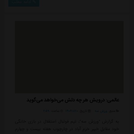
ادامه مطلب
مصدومیت شد، اما پس از گذشت 23 روز هنوز خبر دقیقی
درباره تایید یا عدم پارگی رباط صلیبی او از سوی این بازیکن
یا باشگاه اصفهانی انتشار پیدا نکر...
عالمی: درویش هر چه دلش می‌خواهد می‌گوید
منبع:
ورزش سه
تاریخ:
۱۴۰۴/۰۱/۱۰
ساعت:
۲:۵۹
به گزارش "ورزش سه"، تیم فوتبال استقلال در بازی خانگی
خود مقابل خیبر خرم آباد در چارچوب هفته بیست و چهارم