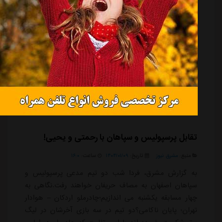
تقابل پرسپولیس و سپاهان با رحمتی و یحیی!
منبع:
مشرق نیوز
تاریخ:
۱۴۰۴/۰۱/۰۹
ساعت:
۱۶:۰
به گزارش مشرق، فردا شب دو تیم مدعی پرسپولیس و
سپاهان اصفهان به مصاف حریفان خواهند رفت.نگاهی به
چهار مسابقه یکشنبه می اندازیم؛چادرملو اردکان – هوادار
تهران؛ پایان ناکامی؟دو تیم در سه بازی آخرشان در لیگ