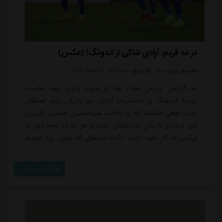
در ده فریم: آزادی شاکی از اندونگ! (عکس)
منبع:
ورزش سه
تاریخ:
۱۴۰۴/۰۱/۱۰
ساعت:
۲:۵۹
به گزارش "ورزش سه"، بعد از سوت پایان نیمه نخست
دیدیه اندونگ و محمدرضا آزادی دو بازیکن تیم استقلال
بحث لفظی داشتند که با دخالت سیدحسین حسینی کاپیتان
این تیم دو بازیکن به رختکن رفتند و هر دو در نیمه دوم در
ترکیب به کار خود ادامه دادند.استقلال که خیلی زود توسط
آزادی به گل رسیده بود با اشتباه مدافعان پیروزی را از
دست داد و تلاش های بازیکنان برای به ثمر رساندن گل
ادامه مطلب
دوم بی نتیجه بود، اندونگ و آزادی دو بازیکن محوری
استقلال بودند که در فاز انتقال به حمله و گلزنی مسئولیت
های خاصی برعهده آنها قرار گرفته بود...