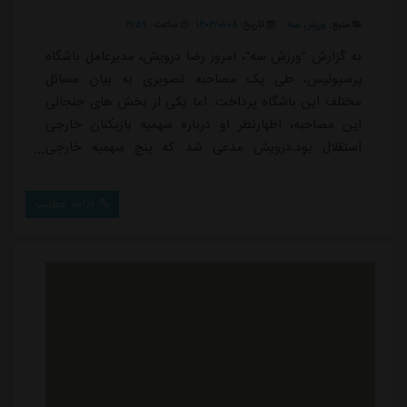
منبع:
ورزش سه
تاریخ:
۱۴۰۴/۰۱/۰۸
ساعت:
۲۱:۵۹
به گزارش "ورزش سه"، امروز رضا درویش، مدیرعامل باشگاه
پرسپولیس، طی یک مصاحبه تصویری به بیان مسائل
مختلف این باشگاه پرداخت. اما یکی از بخش های جنجالی
این مصاحبه، اظهارنظر او درباره سهمیه بازیکنان خارجی
استقلال بود.درویش مدعی شد که پنج سهمیه خارجی
استقلال سوخته است و این تیم برای فصل آینده تنها امکان
جذب یک بازیکن خارجی را خواهد داشت. این ادعا که به
ادامه مطلب
نظر می رسد یا ناشی از اطلاعات نادرست باشد یا با هدف
تحت تأثیر قرار دادن فضای رسانه ای مطرح شده، باعث
واکنش هایی شد؛ چرا که در شرایط کنونی، استقلال هیچ ...