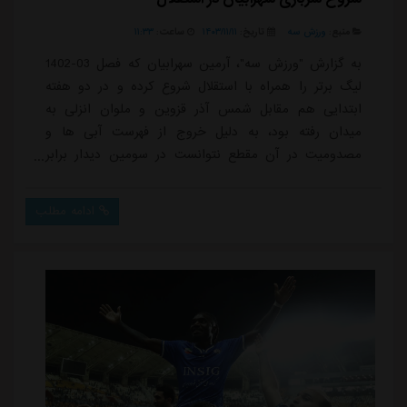
منبع:
ورزش سه
تاریخ:
۱۴۰۳/۱۱/۱۱
ساعت:
۱۱:۳۳
به گزارش "ورزش سه"، آرمین سهرابیان که فصل 03-1402
لیگ برتر را همراه با استقلال شروع کرده و در دو هفته
ابتدایی هم مقابل شمس آذر قزوین و ملوان انزلی به
میدان رفته بود، به دلیل خروج از فهرست آبی ها و
مصدومیت در آن مقطع نتوانست در سومین دیدار برابر
استقلال خوزستان به میدان برود ولی دوباره پس از نیم
فصل این فرصت را دارد تا در همین بازی استقلال را
ادامه مطلب
همراهی کند.سهرابیان پس از این رفت و برگشت عجیب،
این بار قبل از دیدار با استقلال خوزستان به فهرست آبی
های پایتخت برگشت و در تمرینات دو روز گذشته نیز حضور
فعا...