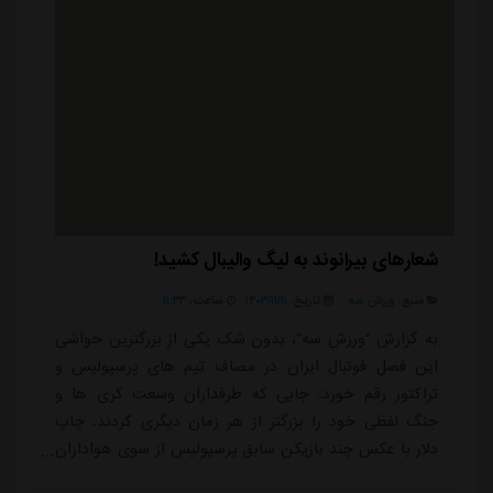
شعارهای بیرانوند به لیگ والیبال کشید!
منبع:
ورزش سه
تاریخ:
۱۴۰۳/۱۱/۱۱
ساعت:
۱۱:۳۳
به گزارش "ورزش سه"، بدون شک یکی از بزرگترین حواشی
این فصل فوتبال ایران در مصاف تیم های پرسپولیس و
تراکتور رقم خورد. جایی که طرفداران وسعت کری ها و
جنگ لفظی خود را بزرگتر از هر زمان دیگری کردند. چاپ
دلار با عکس چند بازیکن سابق پرسپولیس از سوی هواداران
این تیم و به کار بردن الفاظ رکیک فقط بخشی از اتفاقاتی