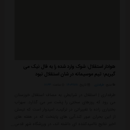
هوادار استقلال: شوک وارد شده را به فال نیک می
گیریم؛ تیم موسیمانه در شان استقلال نبود
منبع:
طرفداری
تاریخ:
۱۴۰۳/۱۱/۱۱
ساعت:
۱۷:۳۳
طرفداری | استقلال در شرایطی به مصاف استقلال خوزستان
می رود که روزهای سختی را پشت سر می گذارد. سهراب
بختیاری زاده با تغییراتی در ترکیب، امیدوار است که تیمش
از این بحران عبور کند.آبی های پایتخت که در هفته های
اخیر نتایج ناامیدکننده ای داشته اند، در ورزشگاه شهر قدس