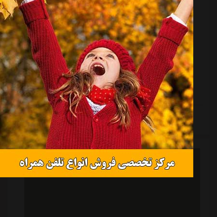
گلر پرسپولیسی، آخرین سد گلزنی استقلال
منبع:
ورزش سه
تاریخ:
۱۴۰۳/۱۱/۱۱
ساعت:
۱۱:۳۳
به گزارش "ورزش سه"، شاگردان میودراگ بوژوویچ در حالی
موفق به کسب پیروزی ارزشمند در دیدار هفته سوم لیگ برتر
مقابل استقلال تهران شدند که احمد گوهری را برای
نخستین بار درون دروازه داشتند و توانستند با کلین شیت
این گلر و گلزنی تیوی بیفوما سه امتیاز ارزشمند به دست
بیاورند.احمد گوهری که سال گذشته شرایط خوبی در
آلومینیوم اراک داشت، در فصل جاری عملکرد بهتری را
ادامه مطلب
همراه با استقلال خوزستان دنبال کرده که نخستین بازی او
برابر استقلال تهران بدون گل خورده به پایان رسید و امروز
هم به دنبال تکرار همان نمایش در جدال...