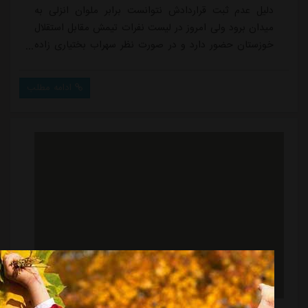
دلیل عدم ثبت قراردادش نتوانست برابر ملوان انزلی به
میدان برود ولی امروز در لیست نفرات تیمش مقابل استقلال
خوزستان حضور دارد و در صورت نظر سهراب بختیاری زاده
می تواند وارد زمین شود.آزادی که پیش تر هم تجربه حضور
در استقلال را داشته، در فصل 01-1400 فقط دو بازی به
ادامه مطلب
عنوان یار جانشین در لیگ برتر برای آبی ها انجام داد که در
آن مدت کوتاه نتوانست گلزنی کند ولی امروز امیدوار است
شانس بیشتری پیدا کند و بت...