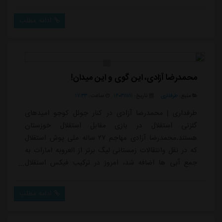
میزبان استقلال خوزستان خواهند بود. آیا این تغییرات در
ترکیب می تواند استقلال را به مسیر موفقیت برگرداند؟
ادامه مطلب
محمدرضا آزادی، این گوی و این میدان!
منبع:
طرفداری
تاریخ:
۱۴۰۳/۱۱/۱۱
ساعت:
۱۷:۳۳
طرفداری | محمدرضا آزادی در کنار جوئل کوجو امیدهای
گلزنی استقلال در بازی مقابل استقلال خوزستان
هستند.محمدرضا آزادی مهاجم ۲۷ ساله ملی پوش استقلال
که در نقل وانتقالات زمستانی لیگ برتر از العروبه امارات به
جمع آبی ها اضافه شد، امروز در ترکیب فیکس استقلال
تهران مقابل استقلال خوزستان قرار دارد. آزادی درحالی امروز
پس از ۳ سال دوباره پیراهن استقلال تهران را خواهد پوشید
ادامه مطلب
که در دوره قبلی حضورش در پایتخت، نتوانست عملکرد
خوبی از خود در تیم فرهاد مجیدی به نمایش بگذارد و