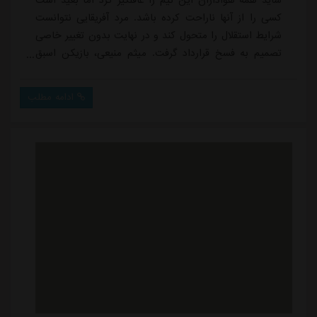
شاید همه هواداران این تیم را غافلگیر کرد اما بعید است
کسی را از آنها ناراحت کرده باشد. مرد آفریقایی نتوانست
شرایط استقلال را متحول کند و در نهایت بدون تغییر خاصی
تصمیم به فسخ قرارداد گرفت. میثم منیعی، بازیکن اسبق
استقلال، در همین باره به خبرنگار ما گفت:«انتخاب
موسیمانه از اول هم انتخاب اشتباهی بود. من فکر می کنم
ادامه مطلب
ایجنت ها با روابطی که داشتند او را آوردند و یک تصمیم
اشتباه از سوی مدیریت وقت باعث شد موسیمانه جایگزین
نکونام شود. کاری که از اول اشتب...