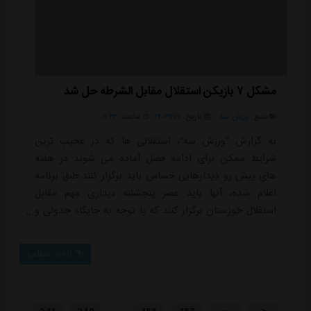
مشکل ۷ بازیکن استقلال مقابل الشرطه حل شد
منبع:
ورزش سه
تاریخ:
۱۴۰۳/۱۱/۱۱
ساعت:
۱۱:۳۳
به گزارش "ورزش سه"، استقلالی ها که در عجیب ترین
شرایط ممکن برای ادامه فصل آماده می شوند در هفته
های پیش رو دیدارهایی حساس باید برگزار کنند.طبق برنامه
اعلام شده، آنها باید عصر پنجشنبه دیداری مهم مقابل
استقلال خوزستان برگزار کنند که با توجه به جایگاه جدولی و
اختلاف یک امتیازی دو تیم، می تواند حساسیت های خاص
خودش را داشته باشد. شاید از آن مهمتر دیدار بعدی مقابل
ادامه مطلب
الشرطه عراق است که استقلالی ها باید در ورزشگاه آزادی
برگزار کنند. دیداری که همچنان اندک امید طرفداران آبی به
موفقیت احتمالی و صعود از مرحله...