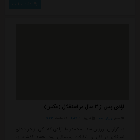
تصمیم به جدایی گرفت، اتفاقی که کمتر کسی انتظار آن را
ادامه مطلب
داشت. حالا استقلالی ها بدون سرمربی اصلی خود، باید در
این دیدار حساس حاضر شوند و امیدشان به هدایت موقت
سهراب بختیاری زاده است که برای دومین بار در این فصل
...
آزادی پس از ۳ سال در استقلال (عکس)
منبع:
ورزش سه
تاریخ:
۱۴۰۳/۱۱/۱۱
ساعت:
۱۱:۳۳
به گزارش "ورزش سه"، محمدرضا آزادی که یکی از خریدهای
استقلال در نقل و انتقالات زمستانی بود، هفته گذشته به