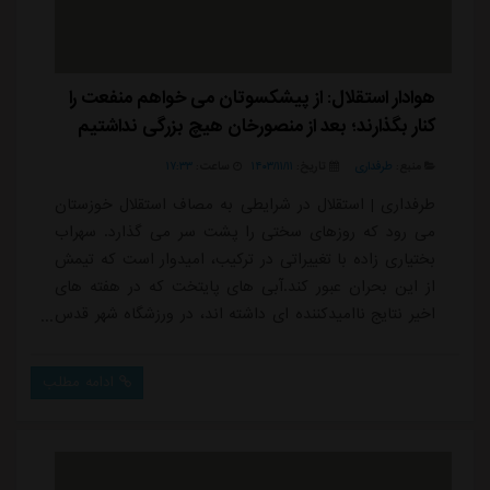
هوادار استقلال: از پیشکسوتان می خواهم منفعت را
کنار بگذارند؛ بعد از منصورخان هیچ بزرگی نداشتیم
منبع:
طرفداری
تاریخ:
۱۴۰۳/۱۱/۱۱
ساعت:
۱۷:۳۳
طرفداری | استقلال در شرایطی به مصاف استقلال خوزستان
می رود که روزهای سختی را پشت سر می گذارد. سهراب
بختیاری زاده با تغییراتی در ترکیب، امیدوار است که تیمش
از این بحران عبور کند.آبی های پایتخت که در هفته های
اخیر نتایج ناامیدکننده ای داشته اند، در ورزشگاه شهر قدس
میزبان استقلال خوزستان خواهند بود. آیا این تغییرات در
ترکیب می تواند استقلال را به مسیر موفقیت برگرداند؟
ادامه مطلب