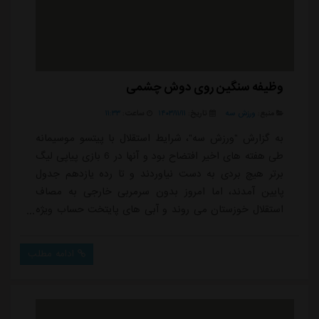
وظیفه سنگین روی دوش چشمی
منبع:
ورزش سه
تاریخ:
۱۴۰۳/۱۱/۱۱
ساعت:
۱۱:۳۳
به گزارش "ورزش سه"، شرایط استقلال با پیتسو موسیمانه
طی هفته های اخیر افتضاح بود و آنها در 6 بازی پیاپی لیگ
برتر هیچ بردی به دست نیاوردند و تا رده یازدهم جدول
پایین آمدند، اما امروز بدون سرمربی خارجی به مصاف
استقلال خوزستان می روند و آبی های پایتخت حساب ویژه
ای روی مهره های باتجربه ازجمله روزبه چشمی باز
کردند.روزبه چشمی که همیشه بازی کم نوسان و نمایش
ادامه مطلب
مطمئنی در ترکیب استقلال داشته و در پست های دفاع
میانی و هافبک دفاعی عملکرد قابل قبولی داشته، امروز هم
یکی از امیدهای اصلی هواداران این تیم برای درخش...