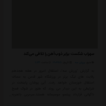
سهراب شکست برابر ذوب‌آهن را تلافی می‌کند
منبع:
ورزش سه
تاریخ:
۱۴۰۳/۱۱/۱۱
ساعت:
۱۱:۳۳
به گزارش "ورزش سه"، استقلال امروز در هفته هجدهم
رقابت های لیگ برتر در ورزشگاه شهر قدس به مصاف
استقلال خوزستان خواهد رفت. آبی پوشان پایتخت در
شرایطی به این دیدار می روند که هنوز در شوک فسخ
ناگهانی قرارداد پیتسو موسیمانه هستند.سرمربی باتجربه
آفریقایی در فاصله ۴۸ ساعت تا زمان برگزاری این مسابقه