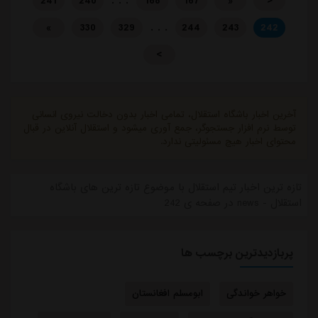
. . .
241
240
168
167
«
<
. . .
»
330
329
244
243
242
>
آخرین اخبار باشگاه استقلال، تمامی اخبار بدون دخالت نیروی انسانی
توسط نرم افزار جستجوگر، جمع آوری میشود و استقلال آنلاین در قبال
محتوای اخبار هیچ مسئولیتی ندارد.
تازه ترین اخبار تیم استقلال با موضوع تازه ترین های باشگاه
استقلال - news در صفحه ی 242
پربازدیدترین برچسب ها
خواهر خواندگی
ابومسلم افغانستان