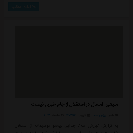
بود که روی سکوهای ورزشگاه آزادی رقم خورد.در عین حال
ادامه مطلب
در تمام طول بازی هواداران تراکتور حمایت خود از دروازه
بان این تیم یعنی علیرضا بیرانوند را داشته باشند و بارها او
را مورد تشویق قرار دادند.دامنه...
منیعی: امسال در استقلال از جام خبری نیست
منبع:
ورزش سه
تاریخ:
۱۴۰۳/۱۱/۱۱
ساعت:
۱۱:۳۳
به گزارش "ورزش سه"، جدایی پیتسو موسیمانه از استقلال