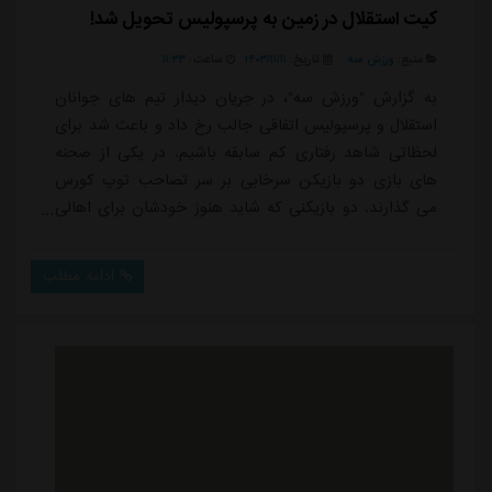
کیت استقلال در زمین به پرسپولیس تحویل شد!
منبع:
ورزش سه
تاریخ:
۱۴۰۳/۱۱/۱۱
ساعت:
۱۱:۳۳
به گزارش "ورزش سه"، در جریان دیدار تیم های جوانان
استقلال و پرسپولیس اتفاقی جالب رخ داد و باعث شد برای
لحظاتی شاهد رفتاری کم سابقه باشیم. در یکی از صحنه
های بازی دو بازیکن سرخابی بر سر تصاحب توپ کورس
می گذارند. دو بازیکنی که شاید هنوز خودشان برای اهالی
فوتبال چندان شناخته شده نباشند اما بعید نیست به لطف
همین اقدام امروزشان نامشان بر سر زبان ها بیفتد.در این
ادامه مطلب
صحنه مجتبی ایوبی بازیکن استقلال که البته قبلا در
پرسپولیس حضور داشته، صاحب توپ است، امیر پارسا
رجبی از پرسپولیس نیز که قصد تصاحب توپ را دارد،...