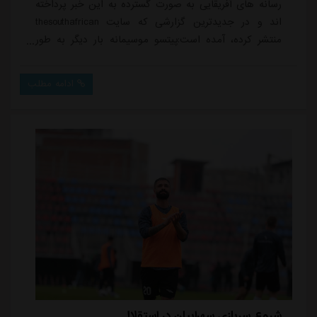
رسانه های آفریقایی به صورت گسترده به این خبر پرداخته
اند و در جدیدترین گزارشی که سایت thesouthafrican
منتشر کرده، آمده است:پیتسو موسیمانه بار دیگر به طور
ناگهانی یک باشگاه فوتبال را ترک کرده است، اتفاقی که
برای هیچ کس جای تعجب ندارد. شاید کایزر چیفس واقعاً
ادامه مطلب
گزینه مناسبی برای او باشد؟پیتسو موسیمانه دوباره به دنبال
شغل استهیچ شکی در مورد سابقه و موفقیت های پیتسو
موسیمانه در قاره آفریقا وجود ندارد. ...
شروع سربازی سهرابیان در استقلال