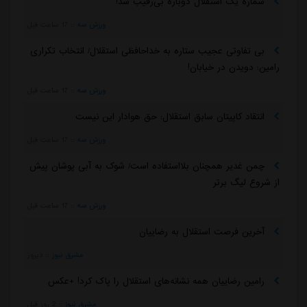
شماره یک استقلال دوباره بی‌رقیب شد!
ورزش سه
::
17 ساعت قبل
بی تفاوتی عجیب ستاره به خداحافظی استقلال/ انتخاب تکراری
رامین: دویدن در خیابان!
ورزش سه
::
17 ساعت قبل
انتقاد کاپیتان سابق استقلال: حق هوادار این نیست
ورزش سه
::
17 ساعت قبل
چمن غدیر همچنان بلااستفاده است/ شوک به آبی پوشان پیش
از شروع لیگ برتر
ورزش سه
::
17 ساعت قبل
آخرین فرصت استقلال به رضاییان
مشرق نیوز
::
دیروز
رامین رضاییان همه نشانه‌های استقلال را پاک کرد! +عکس
مشرق نیوز
::
2 روز قبل