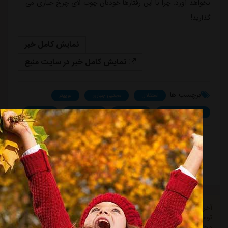
نخواهد آورد. چرا با این رفتارها خودتان چوب لای چرخ جباری می
گذارید!
نمایش کامل خبر
نمایش کامل خبر در سایت منبع
برچسب ها:
استقلال
مجتبی جباری
توییتر
صنعت نفت آبادان
علی تاجرنیا
علیرضا اسدی
اخبار مهم
اشتراک گذارید:
پسندیدن
درخواست حذف مطلب
آخرین اخبار باشگاه استقلال، تمامی اخبار بدون دخالت نیروی انسانی
توسط نرم افزار جستجوگر، جمع آوری میشود و استقلال آنلاین در قبال
محتوای اخبار هیچ مسئولیتی ندارد.