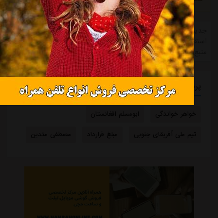
جدیدترین اخبار تیم استقلال در حوزه news-تازه ترین های باشگاه
استقلال، نشر خبر " چرا خودتان چوب لای چرخ جباری می‌گذارید؟ از
منبع مشرق نیوز. "
پربازدیدترین برچسب ها
خواهر خواندگی
ابومسلم افغانستان
تیم ملی آفریقای جنوبی
مبلغ قرارداد
مصطفی متدین