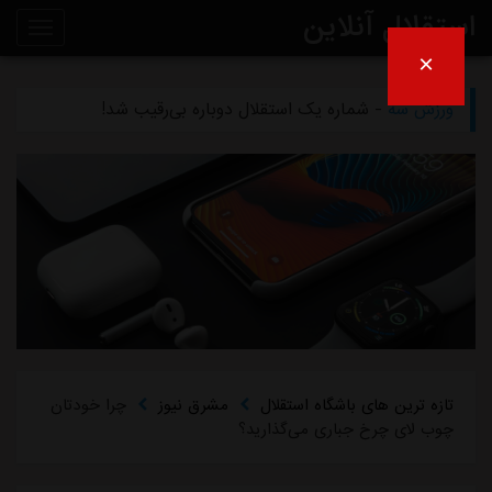
استقلال آنلاین
×
ورزش سه
- ظرف دو هفته آینده تکلیف مشخص می شود/ واکنش تاجرنیا به مدیرعاملی متدین در استقلال
روی
ورزش سه
- شماره یک استقلال دوباره بی‌رقیب شد!
خط
ورزش سه
- بی تفاوتی عجیب ستاره به خداحافظی استقلال/ انتخاب تکراری رامین: دویدن در خیابان!
خبر
ورزش سه
- انتقاد کاپیتان سابق استقلال: حق هوادار این نیست
ورزش سه
- چمن غدیر همچنان بلااستفاده است/ شوک به آبی پوشان پیش از شروع لیگ برتر
تازه ترین های باشگاه استقلال
مشرق نیوز
چرا خودتان
چوب لای چرخ جباری می‌گذارید؟