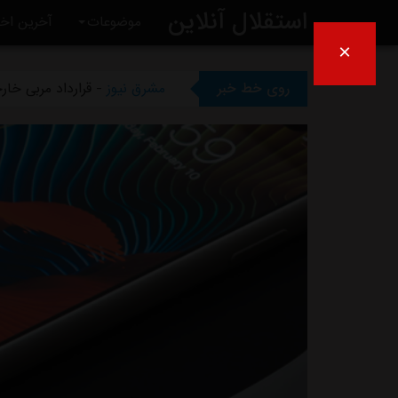
استقلال آنلاین
موضوعات
آخرین اخب
×
مشرق نیوز
- دلیل مخالفت afc با میزبانی آبی‌ها در عراق
روی خط خبر
مشرق نیوز
- قرارداد مربی خا
مشرق نیوز
- اعلام محل میزبان
مشرق نیوز
- از این به بعد دیگ
مشرق نیوز
- چمن دستگردی زی