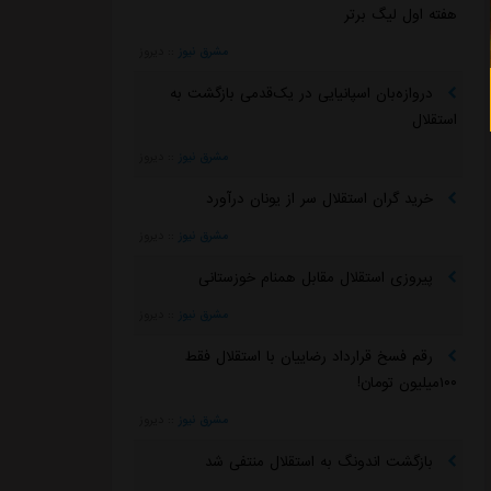
هفته اول لیگ برتر
مشرق نیوز
::
دیروز
دروازه‌بان اسپانیایی در یک‌قدمی بازگشت به
استقلال
مشرق نیوز
::
دیروز
خرید گران استقلال سر از یونان درآورد
مشرق نیوز
::
دیروز
پیروزی استقلال مقابل همنام خوزستانی
مشرق نیوز
::
دیروز
رقم فسخ قرارداد رضاییان با استقلال فقط
۱۰۰میلیون تومان!
مشرق نیوز
::
دیروز
بازگشت اندونگ به استقلال منتفی شد