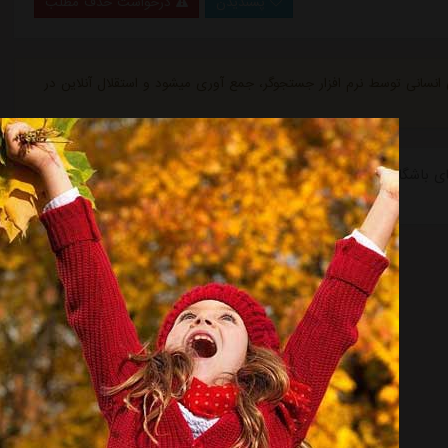
پسندیدن
درخواست حذف مطلب
ی انسانی توسط نرم افزار جستجوگر، جمع آوری میشود و استقلال آنلاین در
استقلال در حوزه news-تازه ترین های باشگاه استقلال، نشر خبر " کاهش قیمت بلیت دیدار استقلال -