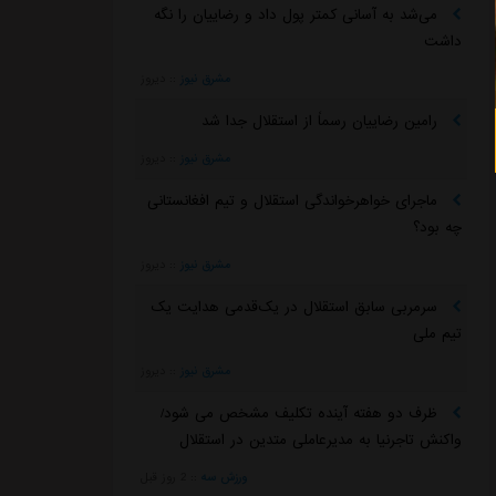
می‌شد به آسانی کمتر پول داد و رضاییان را نگه
داشت
مشرق نیوز
::
دیروز
رامین رضاییان رسماً از استقلال جدا شد
مشرق نیوز
::
دیروز
ماجرای خواهرخواندگی استقلال و تیم افغانستانی
چه بود؟
مشرق نیوز
::
دیروز
سرمربی سابق استقلال در یک‌قدمی هدایت یک
تیم ملی
مشرق نیوز
::
دیروز
ظرف دو هفته آینده تکلیف مشخص می شود/
واکنش تاجرنیا به مدیرعاملی متدین در استقلال
ورزش سه
::
2 روز قبل