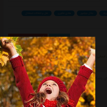
ورف
جلال چراغپور
هادی شکوری
نقل و انتقالات استقلال
پسندیدن
درخواست حذف مطلب
ی انسانی توسط نرم افزار جستجوگر، جمع آوری میشود و استقلال آنلاین در
 استقلال در حوزه news-تازه ترین های باشگاه استقلال، نشر خبر " در دیدار جباری و سیدورف پشت درهای