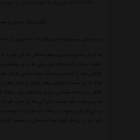
۱۴۰۴/۰۳/۱۵ مربوط به تیم استقلال با موضوع news-تازه ترین های باشگاه استقلال منتشر شد.
دیدار جباری و سیدورف امروز برگزار شد اما خروجی آن ادامه همکاری ۸ شاکی با باشگاه
به گزارش مشرق، سرمربی موفق استقلال که این تیم را به ق
داشت؛ دیداری که برخلاف پیش بینی ها در آن پیشنهادی ب
کادرفنی خود با کلارنس سیدورف، ستاره پیشین فوتبال جها
هدف از این نشست، آشنایی بیشتر طرفین و تبادل نظر درباره
گفتگو درباره ادامه همکاری جباری با استقلال بود. برخلاف
به میان نیامد، بلکه هشت شاکی آبی ها نیز همان طور که پ
و حتی اگر این پیشنهاد را دریافت کند هم آن را نخواهد پذ
باید دید در روزهای آینده چه تصمیماتی در خصوص کادرفنی