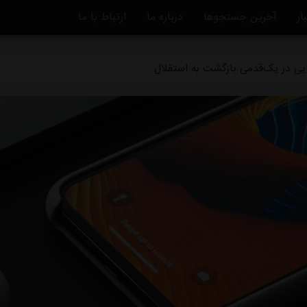
ار
آخرین جستجوها
درباره ما
ارتباط با ما
قلال برای رساندن چشمی به هفته اول لیگ برتر
یایی در یک‌قدمی بازگشت به استقلال
 سر از یونان درآورد
مقابل همنام خوزستانی
 با استقلال فقط ۱۰۰میلیون تومان!