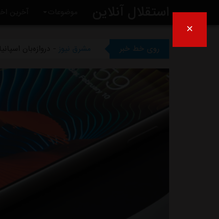
استقلال آنلاین
موضوعات
آخرین اخب
×
مشرق نیوز
- تلاش پزشکان است
روی خط خبر
مشرق نیوز
- دروازه‌بان اسپان
مشرق نیوز
- خرید گران استقلال
مشرق نیوز
- پیروزی استقلال 
مشرق نیوز
- رقم فسخ قرارداد رضاییان