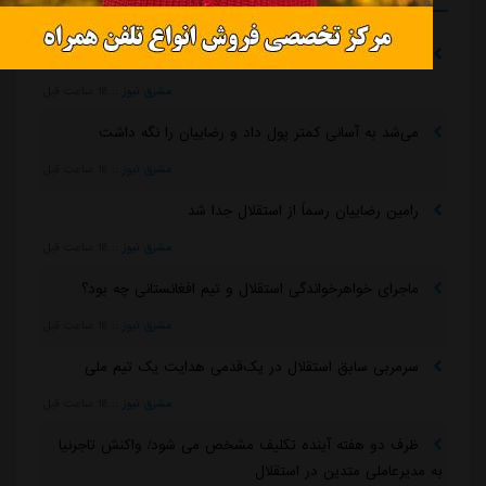
بازگشت اندونگ به استقلال منتفی شد
مشرق نیوز
::
18 ساعت قبل
می‌شد به آسانی کمتر پول داد و رضاییان را نگه داشت
مشرق نیوز
::
18 ساعت قبل
رامین رضاییان رسماً از استقلال جدا شد
مشرق نیوز
::
18 ساعت قبل
ماجرای خواهرخواندگی استقلال و تیم افغانستانی چه بود؟
مشرق نیوز
::
18 ساعت قبل
سرمربی سابق استقلال در یک‌قدمی هدایت یک تیم ملی
مشرق نیوز
::
18 ساعت قبل
ظرف دو هفته آینده تکلیف مشخص می شود/ واکنش تاجرنیا
به مدیرعاملی متدین در استقلال