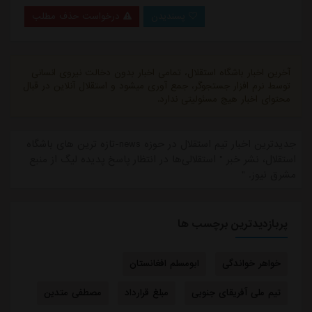
پسندیدن
درخواست حذف مطلب
آخرین اخبار باشگاه استقلال، تمامی اخبار بدون دخالت نیروی انسانی
توسط نرم افزار جستجوگر، جمع آوری میشود و استقلال آنلاین در قبال
محتوای اخبار هیچ مسئولیتی ندارد.
جدیدترین اخبار تیم استقلال در حوزه news-تازه ترین های باشگاه
استقلال، نشر خبر " استقلالی‌ها در انتظار پاسخ پدیده لیگ از منبع
مشرق نیوز. "
پربازدیدترین برچسب ها
خواهر خواندگی
ابومسلم افغانستان
تیم ملی آفریقای جنوبی
مبلغ قرارداد
مصطفی متدین