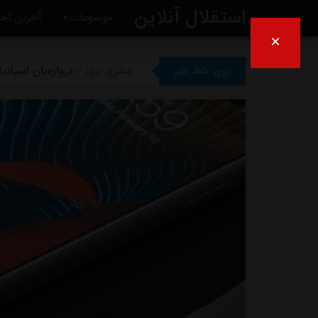
استقلال آنلاین
موضوعات
آخرین اخب
×
مشرق نیوز
- تلاش پزشکان است
روی خط خبر
مشرق نیوز
- دروازه‌بان اسپان
مشرق نیوز
- خرید گران استقلال
مشرق نیوز
- پیروزی استقلال 
مشرق نیوز
- رقم فسخ قرارداد رضاییان