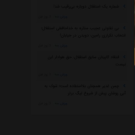
شماره یک استقلال دوباره بی‌رقیب شد!
ورزش سه
::
3 روز قبل
بی تفاوتی عجیب ستاره به خداحافظی استقلال/
انتخاب تکراری رامین: دویدن در خیابان!
ورزش سه
::
3 روز قبل
انتقاد کاپیتان سابق استقلال: حق هوادار این
نیست
ورزش سه
::
3 روز قبل
چمن غدیر همچنان بلااستفاده است/ شوک به
آبی پوشان پیش از شروع لیگ برتر
ورزش سه
::
3 روز قبل