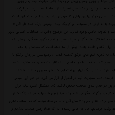
 های میانه و پایین جدول پیش می روند یعنی کیفیت لیگ برتر پایین
 تیم هاست. وقتی در یک فصل تغییرات از پنجاه تا صد درصد در ترکیب
د. از سوی دیگر بهترین راهی که مربیان برای بقا پیدا می کنند این است
ینند یا به قولی در محوطه ای کوچک چند اتوبوس پارک کنند!»او افزود:
ند و تفاوت خاصی وجود ندارد. این موضوع وقتی در مسابقات آسیایی بروز
 دیدیم استقلال هفت گل از حریف خورد و تیم دیگری سه گل، درحالی که
ی برای گفتن داشته باشد. بیش از سه دهه است که دستمان به جام
ره به تجربه تیم های موفق گذشته گفت: «پرسپولیس در زمان برانکو با
، چون ثبات داشت. یا ذوب آهن با بازیکنان متوسط و هماهنگی بالا به
رایط فرق کرده و لیگ ایران بهشت ایجنت ها و مدیران برنامه ها شده
رستد، عملاً مدیریت تیم در اختیار او قرار می گیرد. در دنیا این موضوع
حیم پور در جمع بندی صحبت هایش تأکید کرد: «مشکل اصلی لیگ ایران
اختار برمی گردد. مگر می شود یک شبه زمین ها خراب شوند؟ زنگ خطر
وضعیت زمین ها سال ها پیش به صدا درآمد. فیفا و ای اف سی از ۱۰، ۱۵ و حتی ۳۰ سال قبل از ما خواسته بودند که به استانداردهای
 وقت خریدیم. حالا به جایی رسیده ایم که عملاً زمین مناسب نداریم و