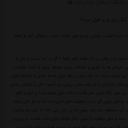
حث درباره کیفیت برگزاری و تیم های شرکت کننده و عملکرد آنها هر هفته
به گزارش مشرق، وقتی بعد از پنج هفته صدرنشین فقط ۸ امتیاز دارد، وقتی در یک هفته کامل فقط ۶ گل به ثمر رسیده و یکی از
ی اعتراض ها به داوری و مشکلات زمین مسابقه بیشتر از تعداد موقعیت
ن نتیجه برسند که لیگ ایران از نظر کیفی فاصله زیادی با استانداردهای
جهانی و حتی منطقه ای دارد. در ادامه، مهم ترین ضعف های لیگ برتر ایران را در چند بخش بررسی می کنیم.۱- فنی و کیفیاین بخش
می شود. لیگ ایران سال هاست با افت فنی مواجه است و آمار و ارقام
ا، میانگین پایین گل زده و موقعیت های کمی است که در هر بازی ایجاد
به طور مثال در هفته پنجم این فصل فقط ۶ گل در کل مسابقات ثبت شد. چنین آماری نشان می دهد که بازی ها جذابیت
تا حمله و خلق موقعیت.از سوی دیگر، فوتبال ایران مدت هاست در پرورش
ست. اگر به تیم ملی هم نگاه کنیم، می بینیم تعداد بازیکنان کلیدی در