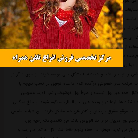
ی شود هرچند امری فراگیر به شمار نرفته و مربوط به همه تیم ها و
سابقات و مشکلات ورزشگاه ها باعث شده بسیاری از هواداران ترجیح
گ نباشند.در کنار این موضوع، بازاریابی درست و تبلیغات حرفه ای هم در
اخیر و در مقایسه با رقابت های منطقه هرگز نتوانسته به بازار بین
رفه ای عرضه نمی شود. در این خصوص قوانین و آیین نامه های مشخصی
اده از همین ظرفیت توانسته اند درآمد زیادی به دست بیاورند، اما اینجا
با انحصاری که سازمان لیگ ایجاد کرده فوتبال ایران از این فرصت محروم مانده است.۶- اقتصادیاقتصاد فوتبال ایران هم یکی از پایه
 دولتی اند و خصوصی سازی واقعی در عمل اتفاق نیفتاده است. نبود
عی و ناپایدار باشد و همیشه با مشکل مالی مواجه شوند. از سوی دیگر در
ایت شرکت های خصولتی درآمده اند؛ اما عدم توفیق در کسب نتیجه با
وتبال همه چیز پول نیست و صرفاً پول خوشبختی نمی آورد. همچنین
 باشگاه ها بارها در پرونده های بین المللی محکوم شوند و مبالغ سنگینی
ت به موقع حقوق بازیکنان و کادر فنی هم مشکل دارند. این شرایط طبیعی
حیم پور: مربیان برای بقا اتوبوس پارک می کنندسیامک رحیم پور،
گ برتر می گوید: «وقتی در هفته پنجم فقط شش گل به ثمر می رسد و