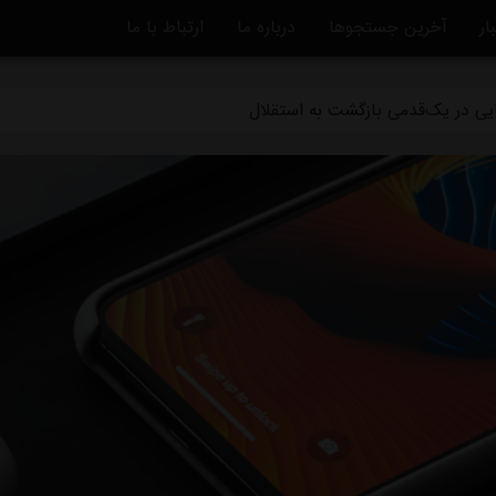
ار
آخرین جستجوها
درباره ما
ارتباط با ما
قلال برای رساندن چشمی به هفته اول لیگ برتر
یایی در یک‌قدمی بازگشت به استقلال
 سر از یونان درآورد
مقابل همنام خوزستانی
 با استقلال فقط ۱۰۰میلیون تومان!