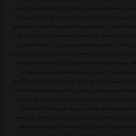
 قبلی ساخته نشده است. این ضعف در لیگ باشگاهی ریشه دارد؛ جایی
ستاره پیدا می کند.افت کیفیت تاکتیکی تیم ها هم قابل انکار نیست.
نشین فقط ۸ امتیاز دارد، یعنی رقابت ها بیشتر از اینکه نشان دهنده قدرت تیم ها باشد، به ضعف جمعی
ری کم شده که هیچ تیمی نتوانسته فاصله محسوسی با بقیه ایجاد کند و
ری لیگ در بالاترین سطح فوتبال ایران.یکی دیگر از مشکلات، وابستگی
 است. به جای اینکه باشگاه ها به فکر ستاره سازی و معرفی جوانان باشند،
هند. همین موضوع باعث شده که فوتبال ایران سال هاست به جز معدود
شماری آن چنان چهره جدیدی در سطح اول بین المللی معرفی نکرده است.۲- مدیریتی و ساختاریکیفیت پایین لیگ برتر فقط به
مد هم سهم بزرگی در این شرایط دارد. بی ثباتی مدیریتی در باشگاه ها
ییرات مداوم در مدیرعامل و سرمربی باعث می شود هیچ برنامه بلندمدتی
د است؛ تیم های مدعی هزینه های زیادی می کنند اما در نهایت نتیجه
کمتر سراغ برنامه های بلندمدت می روند. همین مسئله باعث شده نه
اصولی روی آینده صورت بگیرد. در کنار این مسائل، بدهی های انباشته
باشگاه ها و شکایت های بین المللی هم نشان می دهد که ساختار مدیریت در فوتبال ایران بیمار است.۳- زیرساختیزیرساخت های
فته و همچنان هم یکی از ضعف های اصلی لیگ به شمار می رود. بسیاری از