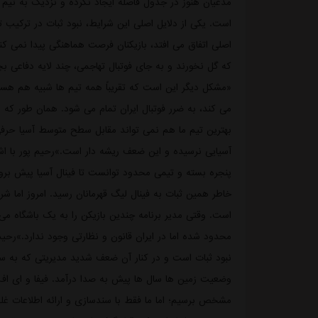
مدعیان هنوز در جدول فاصله ایجاد نکرده و نزدیک به تیم
است. یکی از دلایل اصلی این شرایط، نبود ثبات در ترکیب
اصلی اتفاق می افتد، بازیکنان فرصت هماهنگی پیدا نمی کنن
که گل نخورند و به جای فوتبال تهاجمی، چند لایه دفاعی بچ
«مشکل دیگر این است که تقریباً همه تیم ها شبیه هم هست
می کند، به ضرر فوتبال ایران تمام می شود. همان طور که
بهترین تیم ما هم نمی تواند مقابل سطح متوسط آسیا حرف
آسیایی نرسیده و این ضعف ریشه دار است.»رحیم پور با اشا
پنجره بسته و تیمی محدود توانست تا فینال آسیا پیش برود
خاطر همین ثبات به فینال لیگ قهرمانان رسید. امروز اما ش
است. وقتی مدیر برنامه چندین بازیکن را به یک باشگاه می ف
محدود شده اما در ایران قانون و نظارتی وجود ندارد.»ر
نبود ثبات است و در کنار آن ضعف شدید مدیریتی که به س
مشخص برسیم؛ اما ما فقط با سندسازی و ارائه اطلاعات غلط