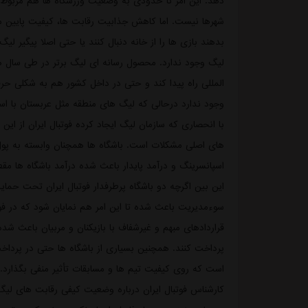
دهد. این امر تا حدودی به وضعیت ورزشگاه ها هم مربوط م
شهرها نیست. اما کاهش جذابیت رقابت ها، کیفیت پایین م
بدهند بازی ها را از خانه دنبال کنند یا حتی اصلا پیگیر لی
لیگ وجود ندارد. محصول رسانه ای لیگ برتر در طی سال های 
المللی راه پیدا کند و حتی در داخل کشور هم به شکلی ح
وجود ندارد درحالی که لیگ های منطقه مثل عربستان با استف
های اصلی مشکلات است. باشگاه ها همچنان وابسته به پول
اسپانسرینگ و درآمد پایدار باعث شده درآمد باشگاه ها مقط
این بین اگرچه دو باشگاه پرطرفدار فوتبال ایران تحت حم
سوءمدیریت باعث شده تا این امر هم نمایان شود که در ف
قراردادهای مبهم و غیرشفاف با بازیکنان و مربیان باعث شده
پرداخت کنند. همچنین بسیاری از باشگاه ها حتی در پرداخ
است که روی کیفیت تیم ها و مسابقات تأثیر منفی بگذارد.ر
کارشناس فوتبال ایران درباره وضعیت کیفی رقابت های لی