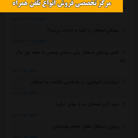
چمن دستگردی زیر کشت نمی‌رود
مشرق نیوز
::
13 ثانیه قبل
میزبانی استقلال در آسیا به امارات می‌رسد؟
مشرق نیوز
::
35 ثانیه قبل
تلاش پزشکان استقلال برای رساندن چشمی به هفته اول لیگ
برتر
مشرق نیوز
::
دیروز
دروازه‌بان اسپانیایی در یک‌قدمی بازگشت به استقلال
مشرق نیوز
::
دیروز
خرید گران استقلال سر از یونان درآورد
مشرق نیوز
::
دیروز
پیروزی استقلال مقابل همنام خوزستانی
مشرق نیوز
::
دیروز