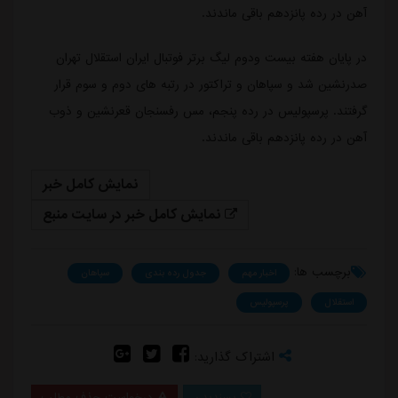
آهن در رده پانزدهم باقی ماندند.
در پایان هفته بیست ودوم لیگ برتر فوتبال ایران استقلال تهران
صدرنشین شد و سپاهان و تراکتور در رتبه های دوم و سوم قرار
گرفتند. پرسپولیس در رده پنجم، مس رفسنجان قعرنشین و ذوب
آهن در رده پانزدهم باقی ماندند.
نمایش کامل خبر
نمایش کامل خبر در سایت منبع
برچسب ها:
اخبار مهم
جدول رده بندی
سپاهان
استقلال
پرسپولیس
اشتراک گذارید:
پسندیدن
درخواست حذف مطلب