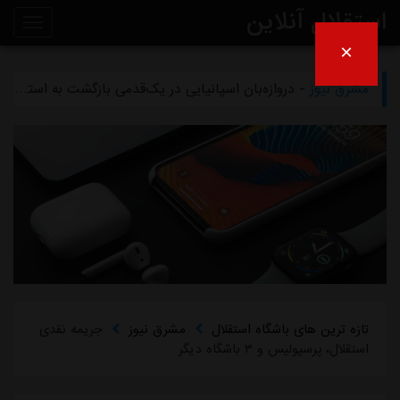
استقلال آنلاین
×
مشرق نیوز
- تلاش پزشکان استقلال برای رساندن چشمی به هفته اول لیگ برتر
روی
مشرق نیوز
- دروازه‌بان اسپانیایی در یک‌قدمی بازگشت به استقلال
خط
مشرق نیوز
- خرید گران استقلال سر از یونان درآورد
خبر
مشرق نیوز
- پیروزی استقلال مقابل همنام خوزستانی
مشرق نیوز
- رقم فسخ قرارداد رضاییان با استقلال فقط ۱۰۰میلیون تومان!
تازه ترین های باشگاه استقلال
مشرق نیوز
جریمه نقدی
استقلال، پرسپولیس و ۳ باشگاه دیگر