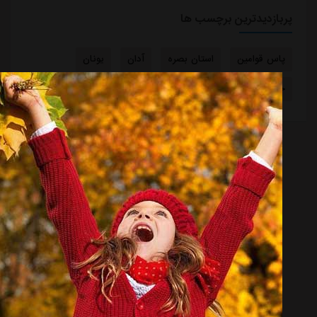
پربازدیدترین برچسب ها
پاس قوامین
استان بصره
آدان
یونان
خواهر خواندگی