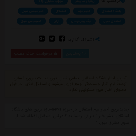
برچسب ها:
ریکاردو ساپینتو
سهراب بختیاری زاده
باشگاه استقلال
اخبار مهم
استقلال
فجر سپاسی شیراز
استقلال تهران
لیگ برتر فوتبال
اردن
فجرسپاسی شیراز
اشتراک گذارید:
پسندیدن
درخواست حذف مطلب
آخرین اخبار باشگاه استقلال، تمامی اخبار بدون دخالت نیروی انسانی
توسط نرم افزار جستجوگر، جمع آوری میشود و استقلال آنلاین در قبال
محتوای اخبار هیچ مسئولیتی ندارد.
جدیدترین اخبار تیم استقلال در حوزه news-تازه ترین های باشگاه
استقلال، نشر خبر " بیزاتی رسما به کادرفنی استقلال اضافه شد از
منبع مشرق نیوز. "