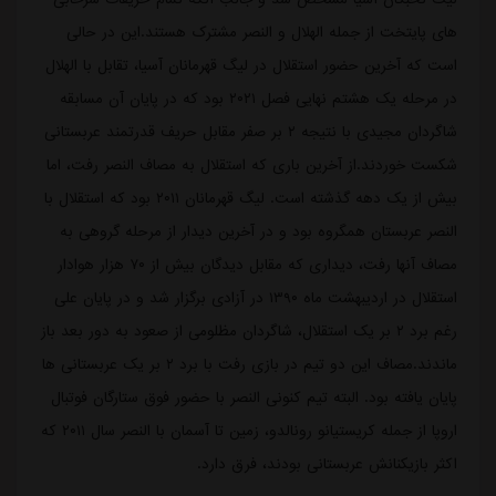
های پایتخت از جمله الهلال و النصر مشترک هستند.این در حالی
است که آخرین حضور استقلال در لیگ قهرمانان آسیا، تقابل با الهلال
در مرحله یک هشتم نهایی فصل ۲۰۲۱ بود که در پایان آن مسابقه
شاگردان مجیدی با نتیجه ۲ بر صفر مقابل حریف قدرتمند عربستانی
شکست خوردند.از آخرین باری که استقلال به مصاف النصر رفت، اما
بیش از یک دهه گذشته است. لیگ قهرمانان ۲۰۱۱ بود که استقلال با
النصر عربستان همگروه بود و در آخرین دیدار از مرحله گروهی به
مصاف آنها رفت، دیداری که مقابل دیدگان بیش از ۷۰ هزار هوادار
استقلال در اردیبهشت ماه ۱۳۹۰ در آزادی برگزار شد و در پایان علی
رغم برد ۲ بر یک استقلال، شاگردان مظلومی از صعود به دور بعد باز
ماندند.مصاف این دو تیم در بازی رفت با برد ۲ بر یک عربستانی ها
پایان یافته بود. البته تیم کنونی النصر با حضور فوق ستارگان فوتبال
اروپا از جمله کریستیانو رونالدو، زمین تا آسمان با النصر سال ۲۰۱۱ که
اکثر بازیکنانش عربستانی بودند، فرق دارد.