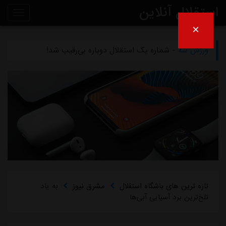
استقلال آنلاین
×
ورزش سه
- ظرف دو هفته آینده تکلیف مشخص می شود/ واکنش تاجرنیا به مدیرعاملی متدین در استقلال
روی
ورزش سه
- شماره یک استقلال دوباره بی‌رقیب شد!
خط
ورزش سه
- بی تفاوتی عجیب ستاره به خداحافظی استقلال/ انتخاب تکراری رامین: دویدن در خیابان!
خبر
ورزش سه
- انتقاد کاپیتان سابق استقلال: حق هوادار این نیست
ورزش سه
- چمن غدیر همچنان بلااستفاده است/ شوک به آبی پوشان پیش از شروع لیگ برتر
تازه ترین های باشگاه استقلال
مشرق نیوز
به یاد
تلخ‌ترین برد آسیایی آبی‌ها