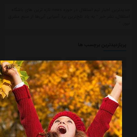
جدیدترین اخبار تیم استقلال در حوزه news-تازه ترین های باشگاه
استقلال، نشر خبر " به یاد تلخ‌ترین برد آسیایی آبی‌ها از منبع مشرق
نیوز. "
پربازدیدترین برچسب ها
مبلغ قرارداد
مصطفی متدین
لیگ برتر بیست و پنجم
لیگ برتر بیست و ششم
قهرمانی استقلال