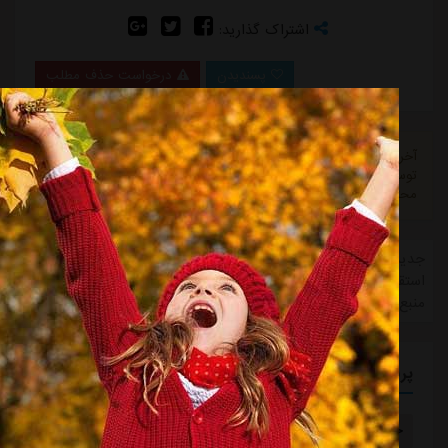
اشتراک گذارید:
پسندیدن
درخواست حذف مطلب
آخرین اخبار باشگاه استقلال، تمامی اخبار بدون دخالت نیروی انسانی
توسط نرم افزار جستجوگر، جمع آوری میشود و استقلال آنلاین در قبال
محتوای اخبار هیچ مسئولیتی ندارد.
جدیدترین اخبار تیم استقلال در حوزه news-تازه ترین های باشگاه
استقلال، نشر خبر " اخباری: این بازیکن به درد تیم ملی می‌خورد از
منبع ورزش سه. "
پربازدیدترین برچسب ها
خواهر خواندگی
ابومسلم افغانستان