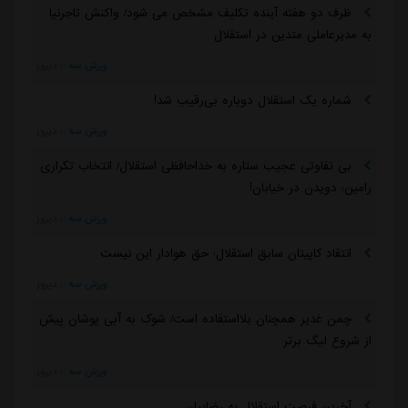
ظرف دو هفته آینده تکلیف مشخص می شود/ واکنش تاجرنیا
به مدیرعاملی متدین در استقلال
ورزش سه
::
دیروز
شماره یک استقلال دوباره بی‌رقیب شد!
ورزش سه
::
دیروز
بی تفاوتی عجیب ستاره به خداحافظی استقلال/ انتخاب تکراری
رامین: دویدن در خیابان!
ورزش سه
::
دیروز
انتقاد کاپیتان سابق استقلال: حق هوادار این نیست
ورزش سه
::
دیروز
چمن غدیر همچنان بلااستفاده است/ شوک به آبی پوشان پیش
از شروع لیگ برتر
ورزش سه
::
دیروز
آخرین فرصت استقلال به رضاییان