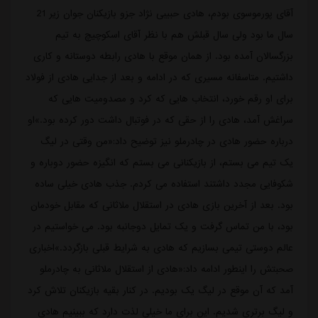
آقای پورموسوی بودم، هادی حبیبی نژاد جزو بازیکنان جوان زیر 21
سال ما بود ولی سال قبلش هم با نظر آقای اسکوچیچ به تیم
بزرگسالان آمده بود. از همان موقع با هادی رابطه دوستانه و کاری
داشتیم. متاسفانه مسیری که در ادامه و بعد از جدایی هادی از فولاد
برای او رقم خورد، انتخاب هایی که کرد و مصدومیت هایی که
سراغش آمد، هادی را از حقی که در فوتبال داشت دور کرده بود.»او
درباره حضور هادی در چادرملو نیز توضیح داد:«من وقتی در لیگ
یک تیم می بستم، از بازیکنانی می بستم که انگیزه حضور دوباره و
شکوفایی مجدد داشتند استفاده می کردم. جذب هادی خیلی ساده
بود. بعد از آخرین بازی هادی در استقلال ملاثانی که مقابل خودمان
بود، با من تماس گرفت و یک تمایل دوجانبه بود. می خواستیم در
عالم دوستی تیمی بسازیم که هادی به شرایط قبلی بازگردد.»اخباری
صحبتش را اینطور ادامه داد:«هادی از استقلال ملاثانی به چادرملو
آمد که آن موقع در لیگ یک بودیم. در کنار بقیه بازیکنان تلاش کرد
و لیگ برتری شدیم. این برای ما خیلی لذت دارد که ببینیم هادی