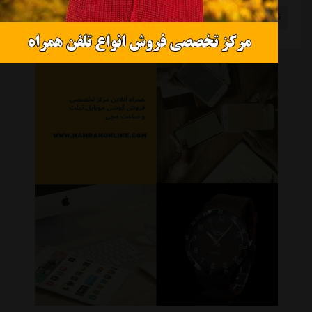
تیم ملی آفریقای جنوبی
مبلغ قرارداد
مصطفی متدین