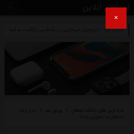
استقلال آنلاین
×
مشرق نیوز
- تلاش پزشکان استقلال برای رساندن چشمی به هفته اول لیگ برتر
روی
مشرق نیوز
- دروازه‌بان اسپانیایی در یک‌قدمی بازگشت به استقلال
خط
مشرق نیوز
- خرید گران استقلال سر از یونان درآورد
خبر
مشرق نیوز
- پیروزی استقلال مقابل همنام خوزستانی
مشرق نیوز
- رقم فسخ قرارداد رضاییان با استقلال فقط ۱۰۰میلیون تومان!
تازه ترین های باشگاه استقلال
ورزش سه
مدیر ارشد
استقلال با دلخوری رفت!