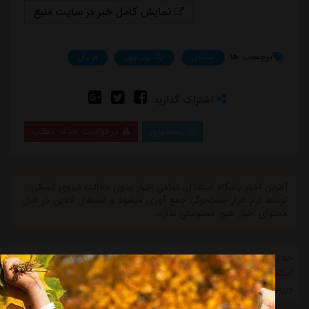
نمایش کامل خبر در سایت منبع
برچسب ها:
استقلال
لیگ برتر ایران
فوتبال
اشتراک گذارید:
پسندیدن
درخواست حذف مطلب
آخرین اخبار باشگاه استقلال، تمامی اخبار بدون دخالت نیروی انسانی
توسط نرم افزار جستجوگر، جمع آوری میشود و استقلال آنلاین در قبال
محتوای اخبار هیچ مسئولیتی ندارد.
جدیدترین اخبار تیم استقلال در حوزه news-تازه ترین های باشگاه
استقلال، نشر خبر " مدیر ارشد استقلال با دلخوری رفت! از منبع
ورزش سه. "