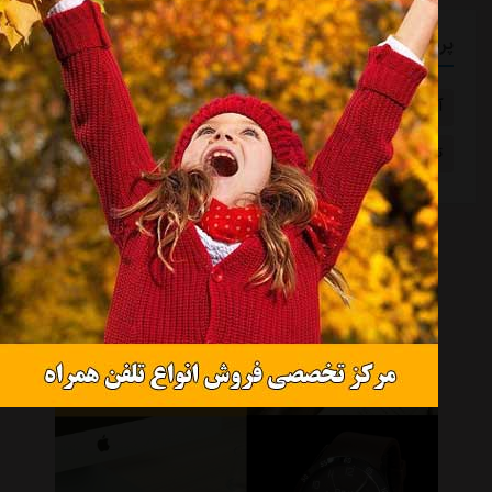
پربازدیدترین برچسب ها
آدان
یونان
خواهر خواندگی
ابومسلم افغانستان
تیم ملی آفریقای جنوبی