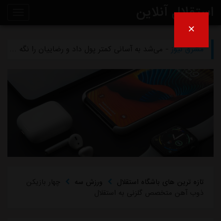
استقلال آنلاین
×
مشرق نیوز
- بازگشت اندونگ به استقلال منتفی شد
روی
مشرق نیوز
- می‌شد به آسانی کمتر پول داد و رضاییان را نگه داشت
خط
مشرق نیوز
- رامین رضاییان رسماً از استقلال جدا شد
خبر
مشرق نیوز
- ماجرای خواهرخواندگی استقلال و تیم افغانستانی چه بود؟
مشرق نیوز
- سرمربی سابق استقلال در یک‌قدمی هدایت یک تیم ملی
تازه ترین های باشگاه استقلال
ورزش سه
چهار بازیکن
ذوب آهن متخصص گلزنی به استقلال