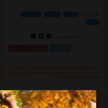
برچسب ها:
استقلال
ذوب آهن
لیگ برتر ایران
فوتبال
اشتراک گذارید:
پسندیدن
درخواست حذف مطلب
آخرین اخبار باشگاه استقلال، تمامی اخبار بدون دخالت نیروی انسانی
توسط نرم افزار جستجوگر، جمع آوری میشود و استقلال آنلاین در قبال
محتوای اخبار هیچ مسئولیتی ندارد.
جدیدترین اخبار تیم استقلال در حوزه news-تازه ترین های باشگاه
استقلال، نشر خبر " چهار بازیکن ذوب آهن متخصص گلزنی به
استقلال از منبع ورزش سه. "