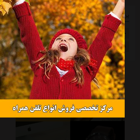
پربازدیدترین برچسب ها
خواهر خواندگی
ابومسلم افغانستان
تیم ملی آفریقای جنوبی
مبلغ قرارداد
مصطفی متدین