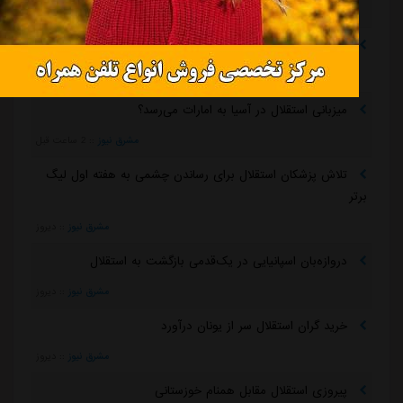
مشرق نیوز
::
1 ساعت قبل
چمن دستگردی زیر کشت نمی‌رود
مشرق نیوز
::
2 ساعت قبل
میزبانی استقلال در آسیا به امارات می‌رسد؟
مشرق نیوز
::
2 ساعت قبل
تلاش پزشکان استقلال برای رساندن چشمی به هفته اول لیگ
برتر
مشرق نیوز
::
دیروز
دروازه‌بان اسپانیایی در یک‌قدمی بازگشت به استقلال
مشرق نیوز
::
دیروز
خرید گران استقلال سر از یونان درآورد
مشرق نیوز
::
دیروز
پیروزی استقلال مقابل همنام خوزستانی