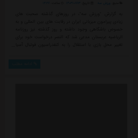
منبع:
ورزش سه
تاریخ:
۱۴۰۳/۰۷/۱۳
ساعت:
۱۴:۲۷
به گزارش "ورزش سه"، در روزهای گذشته صحبت های
زیادی پیرامون میزبانی ایران در رقابت های بین المللی و به
خصوص باشگاهی وجود داشته و روز گذشته نیز روزنامه
الریاضیه عربستان مدعی شد که النصر درخواست خود برای
تغییر محل بازی با استقلال را به کنفدراسیون فوتبال آسیا
ارائه کرده است.با این حال پیش از آن خودداری باشگاه
موهان باگان هند از سفر به ایران، توجهات در مورد این
ادامه مطلب
موضوع را بیش از پیش به خود جلب کرد. این در حالی
است که البته دیدار تراکتور و موهان باگان در نهایت با
تصمیم ناظر ای اف سی و یک روز پیش از برگز...