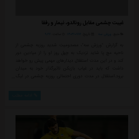
غیبت چشمی مقابل رونالدو، نیمار و رفقا
منبع:
ورزش سه
تاریخ:
۱۴۰۳/۰۷/۱۲
ساعت:
۹:۲۷
به گزارش "ورزش سه"، مصدومیت شدید روزبه چشمی از
ناحیه مچ پا شاید نزدیک به چهل روز او را از میادین دور
کند و در این مدت استقلال دیدارهای مهمی پیش رو خواهد
داشت که باید در غیاب بازیکن تاثیرگذار خود به میدان
برود.استقلال در مدت دوری احتمالی روزبه چشمی در لیگ
نخبگان به مصاف النصر و الهلال خواهد رفت که سخت ترین
مسابقه آنها در این مسابقات خواهد بود و غیبت چشمی می
ادامه مطلب
تواند نقطه ضعف بزرگی برای این تیم باشد.همچنین
استقلال در بازی های لیگ به ترتیب مقابل هوادار، ذوب
آهن، خیبر و تراکتور حضور پیدا خواهد کرد که د...