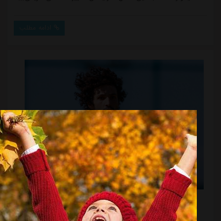
که در فصل گذشته یکی از مهره های اصلی کایسری اسپور
بود و در 28 مسابقه سوپر لیگ ترکیه به میدان رفت و سه
ادامه مطلب
گل به ثمر رساند، در هفته های ابتدایی فصل جدید به دلیل
آسیب دیدگی در دسترس بوراک ایلماز قرار نگرفت و فقط در
چهار دیدار به عنوان یار جانشی...
حنانوف و حسرت گلزنی مقابل یاران سابق!
منبع:
ورزش سه
تاریخ:
۱۴۰۳/۰۷/۱۲
ساعت:
۹:۲۷