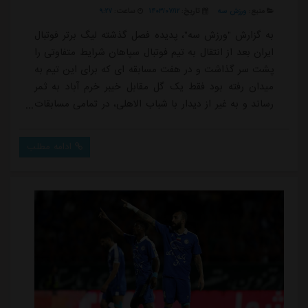
منبع:
ورزش سه
تاریخ:
۱۴۰۳/۰۷/۱۲
ساعت:
۹:۲۷
به گزارش "ورزش سه"، پدیده فصل گذشته لیگ برتر فوتبال
ایران بعد از انتقال به تیم فوتبال سپاهان شرایط متفاوتی را
پشت سر گذاشت و در هفت مسابقه ای که برای این تیم به
میدان رفته بود فقط یک گل مقابل خیبر خرم آباد به ثمر
رساند و به غیر از دیدار با شباب الاهلی، در تمامی مسابقات
به عنوان جانشین به میدان آمده بود.شرایط او به شکلی
بود که به نظر می رسید او تحت تاثیر حضور در سپاهان
ادامه مطلب
عملکردش با افت روبرو شده و خبری از درخشش فصل
گذشته نیست اما در بازی با استقلال تاجیکستان شرایطی را
برای خودش و سپاهان رقم زد تا م...