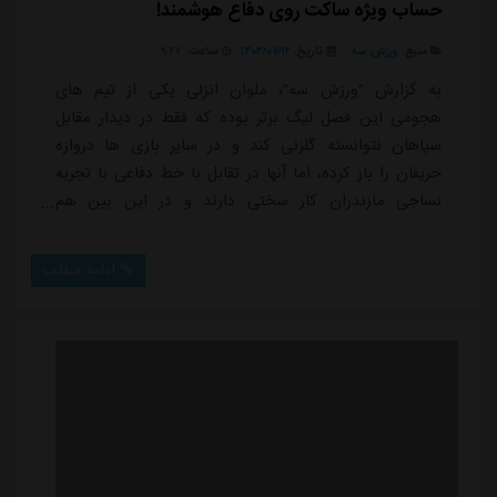
حساب ویژه ساکت روی دفاع هوشمند!
منبع:
ورزش سه
تاریخ:
۱۴۰۳/۰۷/۱۲
ساعت:
۹:۲۷
به گزارش "ورزش سه"، ملوان انزلی یکی از تیم های
هجومی این فصل لیگ برتر بوده که فقط در دیدار مقابل
سپاهان نتوانسته گلزنی کند و در سایر بازی ها دروازه
حریفان را باز کرده، اما آنها در تقابل با خط دفاعی با تجربه
نساجی مازندران کار سختی دارند و در این بین هم
امیرمحمد هوشمند نمی خواهد اجازه بدهد تیمش دوباره
گلی دریافت کند.نساجی مازندران در مسابقه اخیرش مقابل
ادامه مطلب
شمس آذر قزوین نمایش مطمئنی در خط دفاعی با حضور
مهره هایی مثل امیر هوشمند داشت و ساکت الهامی
امیدوار است این بازیکن و دیگر مدافعان تیمش فردا هم
عمل...