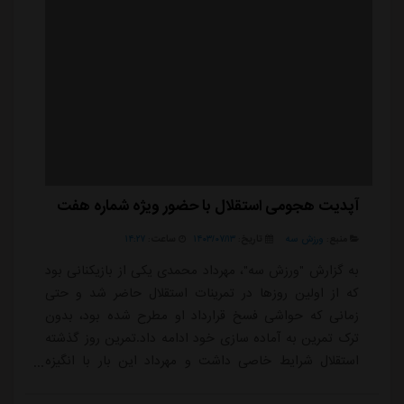
آپدیت هجومی استقلال با حضور ویژه شماره هفت
منبع:
ورزش سه
تاریخ:
۱۴۰۳/۰۷/۱۳
ساعت:
۱۴:۲۷
به گزارش "ورزش سه"، مهرداد محمدی یکی از بازیکنانی بود
که از اولین روزها در تمرینات استقلال حاضر شد و حتی
زمانی که حواشی فسخ قرارداد او مطرح شده بود، بدون
ترک تمرین به آماده سازی خود ادامه داد.تمرین روز گذشته
استقلال شرایط خاصی داشت و مهرداد این بار با انگیزه
بالاتری برنامه های تمرینی را مرور کرد و اولین بازی خود در