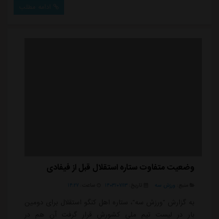
لیگ بیست وچهارم را روز شنبه برای استقلال انجام خواهد
ادامه مطلب
داد، این اتفاق باعث شد که کادر فنی استقلال بیشتر از او در
جریان برنامه های تاکتیکی استفاده کند و این بار محمدی
برای حضور در میدان ...
وضعیت متفاوت ستاره استقلال قبل از فیفادی
منبع:
ورزش سه
تاریخ:
۱۴۰۳/۰۷/۱۳
ساعت:
۱۴:۲۷
به گزارش "ورزش سه"، ستاره اهل کنگو استقلال برای دومین
بار در لیست تیم ملی کشورش قرار گرفت آن هم در