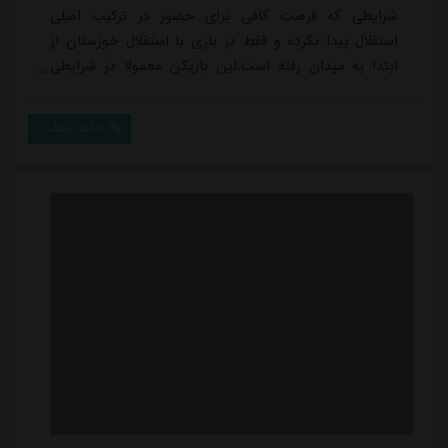
شرایطی که فرصت کافی برای حضور در ترکیب اصلی
استقلال پیدا نکرده و فقط در بازی با استقلال خوزستان از
ابتدا به میدان رفته است.این بازیکن معمولا در شرایطی
مورد استفاده قرار گرفته که تیم فوتبال استقلال تحت فشار
نتیجه مسابقه رو به بازی مستقیم آورده و عملا او از جریان
ادامه مطلب
مسابقه حذف شده است، با حضور بختیاری زاده و علاقه ای
که او در تیم های سابق خود به بازی روی زمین و حرکات
سریع نشان داده، این احتمال وجود دارد...