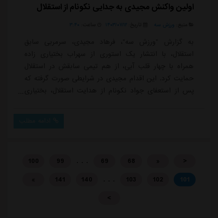
اولین واکنش مجیدی به جدایی نکونام از استقلال
منبع:
ورزش سه
تاریخ:
۱۴۰۳/۰۷/۱۲
ساعت:
۳:۴۰
به گزارش "ورزش سه"، فرهاد مجیدی، سرمربی سابق
استقلال، با انتشار یک استوری از سهراب بختیاری زاده
همراه با چهار قلب آبی، از هم تیمی سابقش در استقلال
حمایت کرد. این اقدام مجیدی در شرایطی صورت گرفته که
پس از استعفای جواد نکونام از هدایت استقلال، بختیاری
زاده به عنوان سرمربی موقت تیم منصوب شده است.
مجیدی با این حرکت به نوعی همبستگی و حمایت خود از
ادامه مطلب
بختیاری زاده را نشان داده است، همان طور که در ابتدای
فصل گذشته نیز پس از انتخاب نکونام به عنوان سرمربی
استقلال، با انتشار پیامی مشابه از او حمایت کرده بود.م...
. . .
100
99
69
68
«
<
. . .
»
141
140
103
102
101
>