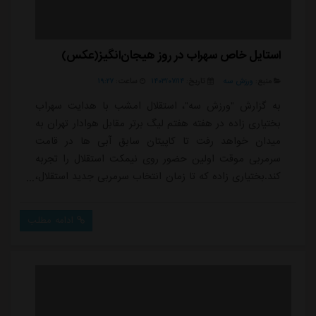
استایل خاص سهراب در روز هیجان‌انگیز(عکس)
منبع:
ورزش سه
تاریخ:
۱۴۰۳/۰۷/۱۴
ساعت:
۱۹:۲۷
به گزارش "ورزش سه"، استقلال امشب با هدایت سهراب
بختیاری زاده در هفته هفتم لیگ برتر مقابل هوادار تهران به
میدان خواهد رفت تا کاپیتان سابق آبی ها در قامت
سرمربی موقت اولین حضور روی نیمکت استقلال را تجربه
کند.بختیاری زاده که تا زمان انتخاب سرمربی جدید استقلال،
مسئولیت فنی آبی ها را برعهده گرفته، طی دو سه روز
گذشته سعی کرده از نظر روحی و روانی و فنی استقلالی ها
ادامه مطلب
را در شرایط بهتری قرار بدهد و حالا امروز در ورزشگاه
شهرقدس تیمش را مقابل هوادار به زمین می
فرستد.بختیاری زاده همراه با سایر اعضای استقلال با...