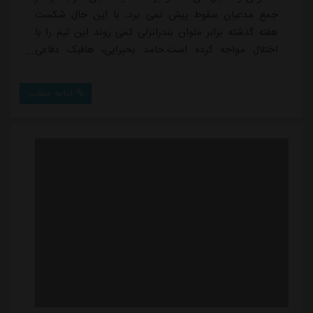
جمع مدعیان سقوط پیش نمی برد. با این حال شکست
هفته گذشته برابر ملوان بندرانزلی کمی روند این تیم را با
اختلال مواجه کرده است.حامد بحیرایی، هافبک دفاعی
استقلال خوزستان که در این فصل توانسته عملکرد مناسبی
از خود به جا بگذارد، درباره دیدار مقابل ملوان بندرانزلی
ادامه مطلب
گفت: نمایش خوب و باکیفیتی از دو تیم شاهد بودیم و
قطعا تماشاگران از این بازی بالاترین لذت و هیجان را
بردند. علی رغم بارش باران هر دو تیم ن...