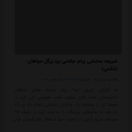
شیرجه نمایشی پیام، چاشنی برد پرگل سپاهان
(عکس)
منبع:
ورزش سه
تاریخ:
۱۴۰۳/۰۷/۱۲
ساعت:
۳:۴۰
به گزارش "ورزش سه"، پیام نیازمند مقابل استقلال
تاجیکستان تحت تاثیر عملکرد خوب هجومی این تیم در
صحنه ای از مسابقه یک واکنش نمایشی انجام داد و یک
بار هم او سکوهای ورزشگاه را به وجد آورد.در دقیقه 65
مسابقه ضربه آزادی در اختیار تیم استقلال تاجیکستان قرار
گرفت که منوچهر جلیلوف ضربه خوبی را به سمت دروازه