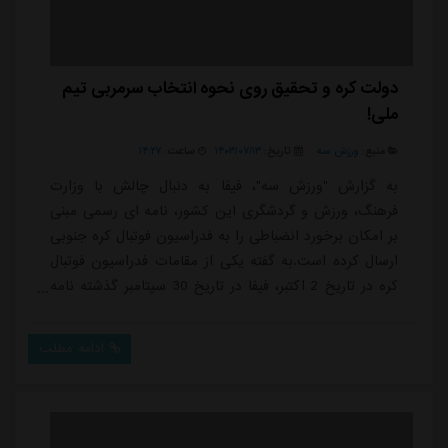
دولت کره و تحقیق روی نحوه انتخاب سرمربی تیم
ملی!
منبع:
ورزش سه
تاریخ:
۱۴۰۳/۰۷/۱۳
ساعت:
۱۴:۲۷
به گزارش "ورزش سه"، فیفا به دنبال چالش با وزارت
فرهنگ، ورزش و گردشگری این کشور، نامه ای رسمی مبنی
بر امکان برخورد انضباطی را به فدراسیون فوتبال کره جنوبی
ارسال کرده است.به گفته یکی از مقامات فدراسیون فوتبال
کره در تاریخ 2 اکتبر، فیفا در تاریخ 30 سپتامبر گذشته نامه
ای رسمی به این فدراسیون ارسال کرد که در آن به مسائل
جاری بین این فدراسیون و کمیته فرهنگ، ورزش و
ادامه مطلب
گردشگری کره اشاره داشته است.هنگامی که هونگ میونگ
بو به عنوان سرمربی تیم ملی انتخاب شد، شایعاتی ایجاد
شد که چنین تصمیمی عادلانه نبوده و اتحا...