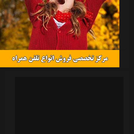
به گزارش "ورزش سه"، وحدت حنانوف در هیچ مسابقه ای
اینقدر در موقعیت گلزنی قرار نگرفته که فرصت گلزنی برابر
تیم سابقش را داشت اما ضربات او یا دقت کافی را نداشت
یا در کنترل توپ اشتباه انجام داد و فرصت از دست
رفت.حنانوف در این مسابقه از سمت کادرفنی سپاهان آزادی
بیشتری در اختیارش قرار گرفته بود و میل هجومی بالایی
داشت و بارها در محوطه جریمه استقلال تاجیکستان صاحب
ادامه مطلب
توپ شد.ستاره جوان تاجیکستانی انگیزه بالایی داشت که
مقابل تیم سابقش و همبازیانش در تیم ملی تاجیکستان
گلزنی کند و به عنوان لژیونر فوتبال این کش...