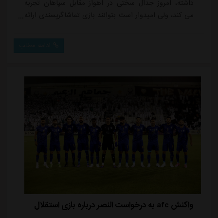
داشته، امروز جدال سختی در اهواز مقابل سپاهان تجربه
می کند، ولی امیدوار است بتوانند بازی تماشاگرپسندی ارائه
بدهند و امتیاز بگیرند.میودراگ بوژوویچ که طی هفته های
گذشته شرایط فنی خوبی در استقلال خوزستان حاکم کرده و
ادامه مطلب
یک پیروزی شگفت انگیز برای هواداران اهوازی مقابل
استقلال تهران به دست آورد، امروز در شرایطی تیمش را به
مصاف سپاهان می فرستد که مهره های باکیفیت ک...
واکنش afc به درخواست النصر درباره بازی استقلال