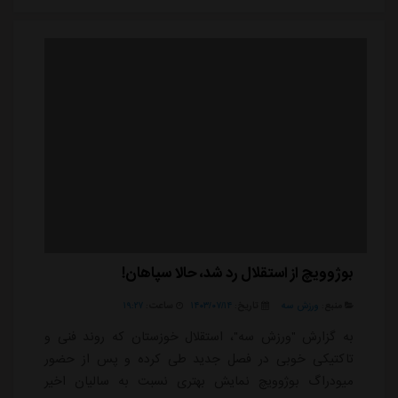
خوبمان را حفظ کنیم و بتوانیم پیشرفت بیشتری داشته
باشیم. هدف همه ارکان باشگاه فجرسپاسی پی...
بوژوویچ از استقلال رد شد، حالا سپاهان!
منبع:
ورزش سه
تاریخ:
۱۴۰۳/۰۷/۱۴
ساعت:
۱۹:۲۷
به گزارش "ورزش سه"، استقلال خوزستان که روند فنی و
تاکتیکی خوبی در فصل جدید طی کرده و پس از حضور
میودراگ بوژوویچ نمایش بهتری نسبت به سالیان اخیر