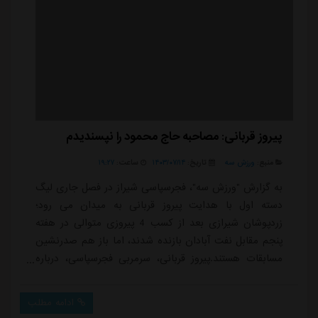
پیروز قربانی: مصاحبه حاج محمود را نپسندیدم
منبع:
ورزش سه
تاریخ:
۱۴۰۳/۰۷/۱۴
ساعت:
۱۹:۲۷
به گزارش "ورزش سه"، فجرسپاسی شیراز در فصل جاری لیگ
دسته اول با هدایت پیروز قربانی به میدان می رود؛
زردپوشان شیرازی بعد از کسب 4 پیروزی متوالی در هفته
پنجم مقابل نفت آبادان بازنده شدند، اما باز هم صدرنشین
مسابقات هستند.پیروز قربانی، سرمربی فجرسپاسی، درباره
وضعیت تیمش به خبرنگار ما گفت: خدا را شکر شرایط تیمی
خوبی داریم. 5 بازی کردیم که 4 برد داشتیم و بازی آخر را
ادامه مطلب
واگذار کردیم. شرایط کلی خوب است و امیدوارم شرایط