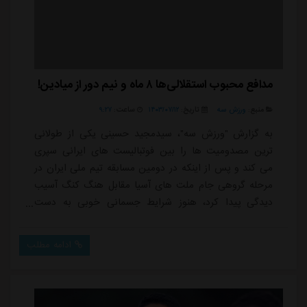
مدافع محبوب استقلالی‌ها ۸ ماه‌ و‌ نیم دور از میادین!
منبع:
ورزش سه
تاریخ:
۱۴۰۳/۰۷/۱۲
ساعت:
۹:۲۷
به گزارش "ورزش سه"، سیدمجید حسینی یکی از طولانی
ترین مصدومیت ها را بین فوتبالیست های ایرانی سپری
می کند و پس از اینکه در دومین مسابقه تیم ملی ایران در
مرحله گروهی جام ملت های آسیا مقابل هنگ کنگ آسیب
دیدگی پیدا کرد، هنوز شرایط جسمانی خوبی به دست
نیاورده و دور از میادین است.ستاره پیشین خط دفاعی
استقلال که طی 6 سال گذشته در سوپر لیگ ترکیه برای
ادامه مطلب
ترابزون و کایسری اسپور به میدان رفته و سه فصل در هر
یک از تیم ها عضویت داشته، در فصل جدید هنوز شرایط
بازی را به دست نیاورده و تا این لحظه، 8 ماه و نیم است
با...