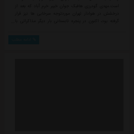
است.مهدی گودرزی هافبک جوان خیبر خرم آباد که بعد از
درخشش در هوادار تهران موردتوجه سرخابی ها نیز قرار
گرفته بود، اکنون در پنجره تابستانی بار دیگر مذاکراتی با
استقلال و پرسپولیس داشته است.پرسپولیس که در ابتدای
نقل و انتقالات تابستانی مذاکرات خود را با این بازیکن
ادامه مطلب
استارت زده بود، در ادامه مسیر این مذاکره بی نتیجه باقی
ماند. در مرحله دوم این استقلال بود که پیشنهاد جذب این
بازیکن را که با خیبر قرارداد دارد...