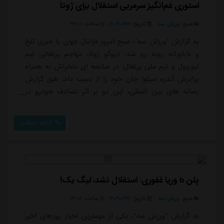
استوری غم‌انگیز سرمربی استقلال برای ژوتا
منبع:
ورزش سه
تاریخ:
۱۴۰۴/۰۴/۱۲
ساعت:
۲۳:۱۸
به گزارش "ورزش سه"، صبح امروز فوتبال جهان با خبری تلخ
و ناباورانه روبه رو شد؛ دیوگو ژوتا، مهاجم پرتغالی تیم
لیورپول و تیم ملی پرتغال، در سانحه ای دلخراش به همراه
برادرش آندره سیلوا جان خود را از دست داد. طبق گزارش
رسانه های بین المللی، این دو بر اثر تصادف خودرو در
استان سامورای اسپانیا درگذشتند. ژوتا که تنها ۲۸ سال
داشت، تنها چند روز پیش از این حادثه برای آغاز تمرینات
ادامه مطلب
پیش فصل لیورپول راهی سفر بود. اتفاقی که نه تنها فوتبال
پرتغال بلکه سراسر دنیای ورزش را در شوک و اندوه فرو
برد.ژوتا از سال ۲۰۲۰ به...
پلن b وریا غفوری: استقلال نشد، لیگ یک!
منبع:
ورزش سه
تاریخ:
۱۴۰۴/۰۴/۱۲
ساعت:
۲۳:۱۸
به گزارش "ورزش سه"، یکی از مهمترین اخبار روزهای اخیر