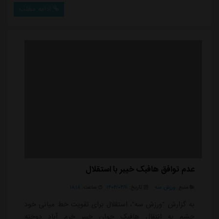
سابقه حضور روی نیمکت پرسپولیس را دارد و اکنون
ادامه مطلب
هدایت تیم جوانان ایران را برعهده گرفته است.حسین عبدی
امروز در گفت وگویی با خبرنگار ما به شایعاتی که در روزهای
اخیر منتشر شده واکنش نشان داد و تاکید کرد...
عدم توافق هافبک خیبر با استقلال
منبع:
ورزش سه
تاریخ:
۱۴۰۴/۰۴/۱۱
ساعت:
۱۸:۱۸
به گزارش "ورزش سه"، استقلال برای تقویت خط میانی خود
چشم به انتقال هافبک جوان خیبر خرم آباد دوخته