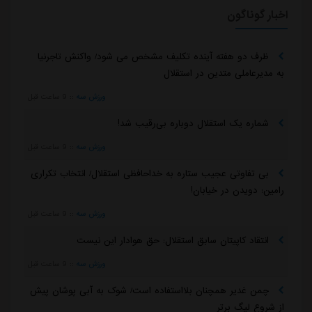
اخبار گوناگون
ظرف دو هفته آینده تکلیف مشخص می شود/ واکنش تاجرنیا
به مدیرعاملی متدین در استقلال
ورزش سه
::
9 ساعت قبل
شماره یک استقلال دوباره بی‌رقیب شد!
ورزش سه
::
9 ساعت قبل
بی تفاوتی عجیب ستاره به خداحافظی استقلال/ انتخاب تکراری
رامین: دویدن در خیابان!
ورزش سه
::
9 ساعت قبل
انتقاد کاپیتان سابق استقلال: حق هوادار این نیست
ورزش سه
::
9 ساعت قبل
چمن غدیر همچنان بلااستفاده است/ شوک به آبی پوشان پیش
از شروع لیگ برتر