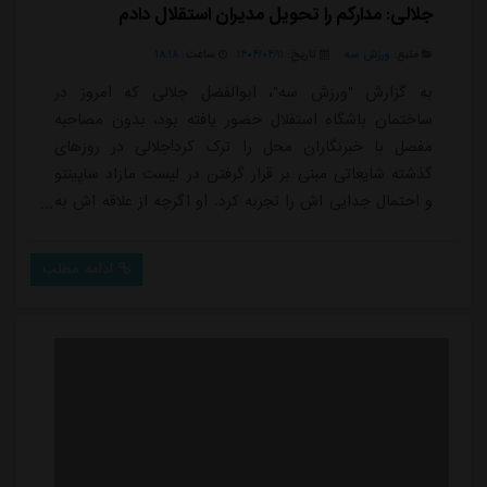
جلالی: مدارکم را تحویل مدیران استقلال دادم
منبع:
ورزش سه
تاریخ:
۱۴۰۴/۰۴/۱۱
ساعت:
۱۸:۱۸
به گزارش "ورزش سه"، ابوالفضل جلالی که امروز در
ساختمان باشگاه استقلال حضور یافته بود، بدون مصاحبه
مفصل با خبرنگاران محل را ترک کرد!جلالی در روزهای
گذشته شایعاتی مبنی بر قرار گرفتن در لیست مازاد ساپینتو
و احتمال جدایی اش را تجربه کرد. او اگرچه از علاقه اش به
استقلال بارها صحبت کرده، اما امروز به ساختمان باشگاه
رفت تا شایعات در خصوص احتمال جدایی اش جدی شود.با
ادامه مطلب
این حال جلالی بعد از خروج از ساختمان باشگاه استقلال در
جمع خبرنگاران درباره علت حضورش در باشگاه گفت: «آمده
بودم تا مدارک خود را برای اردوی ت...