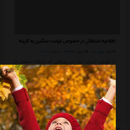
اطلاعیه استقلال در خصوص غرامت سنگین به کاریله
منبع:
ورزش سه
تاریخ:
۱۴۰۴/۰۴/۱۲
ساعت:
۲۳:۱۸
به گزارش "ورزش سه"، در روزهایی که باشگاه استقلال در
تلاش بود تا برای فصل بیست و پنجم لیگ برتر، یک گزینه
مناسب و خارجی را برای هدایت تیم انتخاب کند، مذاکراتی
جدی با فابیو کاریله، سرمربی برزیلی انجام شد. طبق اخباری
که در رسانه ها منتشر شد، استقلال و این مربی برزیلی بر
سر عقد قراردادی دو ساله به توافق رسیده بودند و حتی
مبلغ قرارداد نیز به طور مشخص اعلام شد.با این حال،
ادامه مطلب
هواداران استقلال که از روند کند انتخاب سرمربی و
بلاتکلیفی تیم در نقل وانتقالات به ستوه آمده بودند، با
شنیدن این خبر خشمگین شده و مقا...