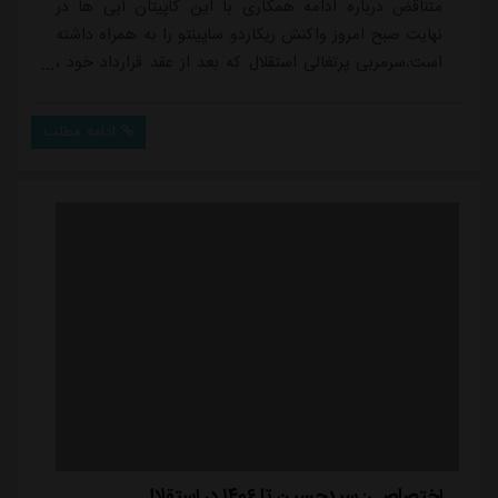
متناقض درباره ادامه همکاری با این کاپیتان آبی ها در
نهایت صبح امروز واکنش ریکاردو ساپینتو را به همراه داشته
است.سرمربی پرتغالی استقلال که بعد از عقد قرارداد خود ،
روی تمدید قرارداد کاپیتان تیمش تاکید داشت و به صورت
روزانه این موضوع را از مدیران باشگاه پیگیر بود، به دنبال
ادامه مطلب
حواشی پیش آمده ، امروز درخواست خود را درباره
سیدحسین به صورت مکتوب به مدیران باشگاه اعلام کرده
است.بر اساس کسب اطلاع خبرنگار ما، ساپینتو ام...
اختصاصی: سیدحسین تا ۱۴۰۶ در استقلال