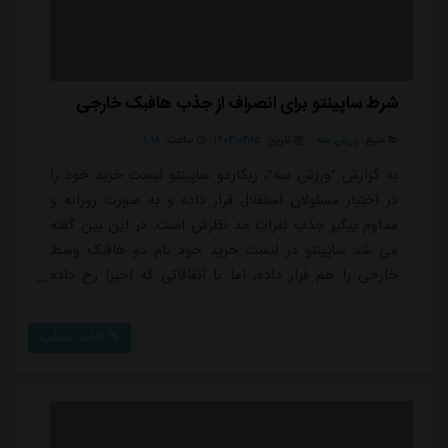
شرط ساپینتو برای انصراف از جذب هافبک خارجی
منبع:
ورزش سه
تاریخ:
۱۴۰۴/۰۴/۱۵
ساعت:
۹:۱۸
به گزارش "ورزش سه"، ریکاردو ساپینتو لیست خرید خود را
در اختیار مسئولان استقلال قرار داده و به صورت روزانه و
مداوم پیگیر جذب نفرات مد نظرش است. در این بین گفته
می شد ساپینتو در لیست خرید خود نام دو هافبک وسط
خارجی را هم قرار داده، اما با اتفاقاتی که اخیرا رخ داده
ساپینتو ممکن است از جذب هافبک خارجی جدید منصرف
شود.با توجه به اینکه دیدیه اندونگ هافبک گابنی با
ادامه مطلب
مسئولان استقلال برای بازگشت به ایران به توافق رسیده،
سرمربی پرتغالی به مسئولان باشگاه اعلام کرده به یک شرط
قید جذب هافبک خارجی جدید را می زند...