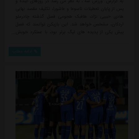
به گزارش "ورزش سه"، به نظر می رسد در روزهای آینده و
پس از پایان تعطیلات تاسوعا و عاشورا، تکلیف مقصد نهایی
هادی حبیبی نژاد، هافبک هجومی فصل گذشته چادرملو
اردکان، مشخص خواهد شد. این بازیکن توانمند که فصل
پیش یکی از پدیده های لیگ برتر بود، با عملکرد خوبش
نگاه ها را به خود جلب کرد و حالا چند باشگاه مطرح لیگ
برتری خواهان به خدمت گرفتن او هستند. حبیبی نژاد در
ادامه مطلب
فصل گذشته با ثبت ۷ گل و ۶ پاس گل نقش پررنگی در
موفقیت های تیمش ایفا کرد و به یکی از مهره های کلیدی
چادرملو تبدیل شد.در هفته های اخیر از استقلال ...