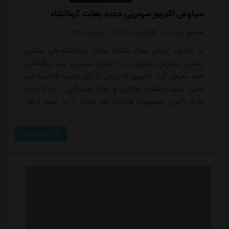
سیاوش اکبرپور سرمربی جدید بعثت کرمانشاه
منبع:
ورزش سه
تاریخ:
۱۴۰۴/۰۴/۱۲
ساعت:
۲۳:۱۸
به گزارش "ورزش سه"، باشگاه بعثت کرمانشاه طی حکمی
رسمی، سیاوش اکبرپور را به عنوان سرمربی تیم بزرگسالان
خود معرفی کرد. اکبرپور که پیش از این تجربه هدایت تیم
هایی مانند استقلال ملاثانی و فولاد هرمزگان را در کارنامه
دارد، اکنون مسئولیت هدایت تیم بعثت را بر عهده گرفته
است. کادر فنی اکبرپور نیز مشخص شد که شامل میلاد
میداوودی به عنوان دستیار اول، دکتر بهلول به عنوان مربی
ادامه مطلب
بدنساز و علی کشاورز به عنوان مربی دروازه بانان خواهد
بود. این تغییرات در آستانه شروع رقابت های جدید انجام
شده و هواداران بعثت کرمانشا...