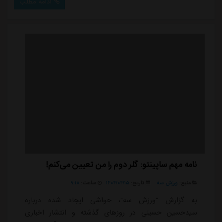
ادامه مطلب
بیت (ع) نشان داد.برخلاف برخی شایعاتی که در روزهای
اخیر درباره پایان قرارداد سلیمی با استقلال منتشر شده بود،
این مدافع بلند قامت همچنان با آبی پوشان قرا...
نامه مهم ساپینتو: گلر دوم را من تعیین می‌کنم!
منبع:
ورزش سه
تاریخ:
۱۴۰۴/۰۴/۱۵
ساعت:
۹:۱۸
به گزارش "ورزش سه"، حواشی ایجاد شده درباره
سیدحسین حسینی در روزهای گذشته و انتشار اخباری