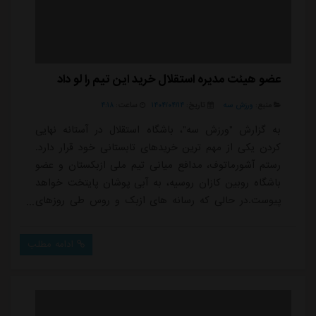
عضو هیئت مدیره استقلال خرید این تیم را لو داد
منبع:
ورزش سه
تاریخ:
۱۴۰۴/۰۴/۱۴
ساعت:
۴:۱۸
به گزارش "ورزش سه"، باشگاه استقلال در آستانه نهایی
کردن یکی از مهم ترین خریدهای تابستانی خود قرار دارد.
رستم آشورماتوف، مدافع میانی تیم ملی ازبکستان و عضو
باشگاه روبین کازان روسیه، به آبی پوشان پایتخت خواهد
پیوست.در حالی که رسانه های ازبک و روس طی روزهای
گذشته خبر از توافق استقلال با این بازیکن داده اند، امروز
مجتبی فریدونی، عضو هیئت مدیره باشگاه استقلال با انتشار
ادامه مطلب
یک استوری در صفحه شخصی خود، این انتقال را تلویحاً
تأیید کرد.فریدونی با به اشتراک گذاشتن تصویری از
آشورماتوف همراه با مشخصات فنی اش، ع...