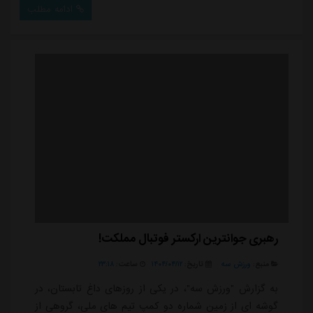
است.او که در انتقالی جذاب به استقلال تهران منتقل شد
ادامه مطلب
بلافاصله بعد از پایان اردوی تیم ملی باید به اردوی استقلال
برود و به احتمال زیاد فصل سخت بدنسازی را پشت سر
بگذارد تا برای سال جدید آماد...
رهبری جوانترین ارکستر فوتبال مملکت!
منبع:
ورزش سه
تاریخ:
۱۴۰۴/۰۴/۱۲
ساعت:
۲۳:۱۸
به گزارش "ورزش سه"، در یکی از روزهای داغ تابستان، در
گوشه ای از زمین شماره دو کمپ تیم های ملی، گروهی از