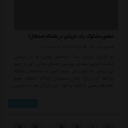
حضور مشکوک یک بازیکن در باشگاه استقلال!
منبع:
ورزش سه
تاریخ:
۱۴۰۴/۰۴/۱۱
ساعت:
۱۸:۱۸
به گزارش "ورزش سه"، ابوالفضل جلالی که در روزهای
گذشته اخباری متعددی پیرامون احتمال جدایی اش از جمع
آبی پوشان به گوش می رسید، امروز به ساختمان باشگاه
مراجعه کرد.درباره جلالی مسئولان باشگاه استقلال هیچ
اظهارنظر رسمی نداشتند و خود این بازیکن هم با استوری
های مبهم از علاقه اش به استقلال خبر داد. با این حال او
امروز در شرایطی که یک فصل دیگر با استقلال قرار داد دارد،
ادامه مطلب
به ساختمان باشگاه رفت تا با مدیران استقلال صحبت
کند.اگر اخبار روزهای گذشته مبنی بر قرار گرفتن جلالی از
سوی ساپینتو در لیست مازاد درست با...
. . .
23
22
15
14
«
<