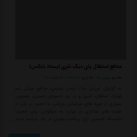
مدافع استقلال پای دیگ نذری ایستاد (عکس)
منبع:
ورزش سه
تاریخ:
۱۴۰۴/۰۴/۱۵
ساعت:
۹:۱۸
به گزارش "ورزش سه"، ایمان سلیمی، مدافع میانی تیم
فوتبال استقلال، امروز و در روز تاسوعای حسینی، همچون
بسیاری از چهره های سرشناس ورزشی، با حضور در یکی از
هیئت های عزاداری در تهران، به سوگواری برای حضرت
اباعبدالله الحسین (ع) پرداخت.سلیمی در یک مراسم ساده
و مردمی، کنار دیگ نذری نشست و با این اقدام معنوی،
ارادت و عشق خود را به ساحت امام حسین (ع) و اهل