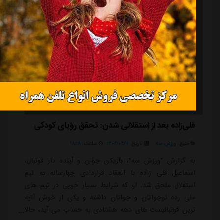
قلی‌زاده بعد از استقلالی شدن: تحقق رؤیای کودکی
منبع:
ورزش سه
تاریخ:
۱۴۰۴/۰۴/۱۱
ساعت:
۱۸:۱۸
به گزارش "ورزش سه"، بازیکن جوان و آینده دار فوتبال،
اسماعیل قلی زاده با انعقاد قراردادی چهارساله به تیم
استقلال ملحق شد. او که شرایط بسیار خوبی در تیم های
ملی رده نوجوانان و جوانان داشته و یکی از خوش آتیه
ترین فوتبالیست های دهه هشتادی به حساب می آید، حالا