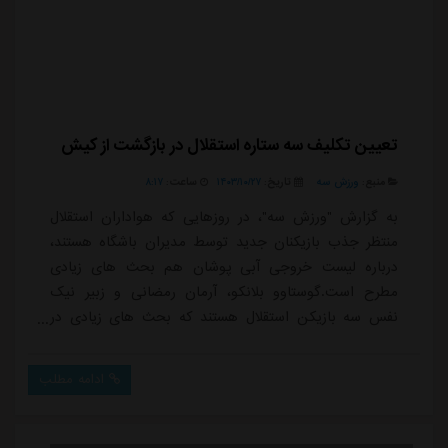
تعیین تکلیف سه ستاره استقلال در بازگشت از کیش
منبع:
ورزش سه
تاریخ:
۱۴۰۳/۱۰/۲۷
ساعت:
۸:۱۷
به گزارش "ورزش سه"، در روزهایی که هواداران استقلال
منتظر جذب بازیکنان جدید توسط مدیران باشگاه هستند،
درباره لیست خروجی آبی پوشان هم بحث های زیادی
مطرح است.گوستاوو بلانکو، آرمان رمضانی و زبیر نیک
نفس سه بازیکن استقلال هستند که بحث های زیادی در
روزهای گذشته درباره جدایی آنها مطرح شده است. با این
حال این سه بازیکن در اردوی آبی پوشان در جزیره کیش
ادامه مطلب
حضور یافتند و طی روزهای گذشته هم همراه استقلال به
تمرین پرداختند.مسئولان استقلال برای جذب نفرات جدید
باید لیست بزرگسالان خود را خالی کنند و به همین خاطر