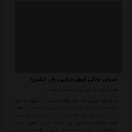
عنوان یک خرید مطلوب معرفی کند.پاختاکور...
نمایش آمادگی فروزان در اولین بازی (عکس)
منبع:
ورزش سه
تاریخ:
۱۴۰۳/۱۰/۲۶
ساعت:
۳:۱۷
به گزارش "ورزش سه"، تیم فوتبال شمس آذر قزوین که خود
را آماده دور برگشت لیگ برتر می کند، روز دوشنبه این هفته
در دیداری تدارکاتی مقابل تیم لیگ یکی و مدعی صعود
نفت پالایش بندرعباس قرار گرفت که در حضور برخی
خریدهای جدیدش ازجمله محسن فروزان توانست به برتری