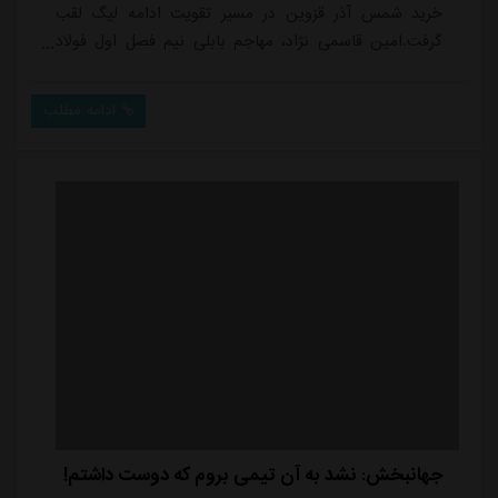
خرید شمس آذر قزوین در مسیر تقویت ادامه لیگ لقب
گرفت.امین قاسمی نژاد، مهاجم بابلی نیم فصل اول فولاد
خوزستان، با نظر کادرفنی جدیدترین خرید سبزپوشان قزوینی
شد.قاسمی نژاد که با درخشش در تیم شهرخودرو به بازیکنی
ادامه مطلب
محبوب در نقل و انتقالات تبدیل شد و جدال استقلال و
پرسپولیس برای جذب وی در فصل بیستم در نهایت به
حضور وی در جمع شاگردان فرهاد مجیدی با پیراهن آب...
جهانبخش: نشد به آن تیمی بروم که دوست داشتم!