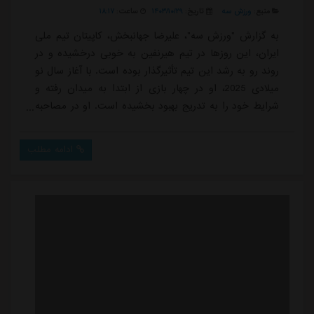
منبع:
ورزش سه
تاریخ:
۱۴۰۳/۱۰/۲۹
ساعت:
۱۸:۱۷
به گزارش "ورزش سه"، علیرضا جهانبخش، کاپیتان تیم ملی
ایران، این روزها در تیم هیرنفین به خوبی درخشیده و در
روند رو به رشد این تیم تأثیرگذار بوده است. با آغاز سال نو
میلادی 2025، او در چهار بازی از ابتدا به میدان رفته و
شرایط خود را به تدریج بهبود بخشیده است. او در مصاحبه
ای که با همشهری داشته، او از وضعیت تیم هیرنفین، هدف
های باشگاهی خود و همچنین نگاهش به فوتبال ایران و
ادامه مطلب
حضور هم وطنانش در اروپا صحبت کرده است.کاپیتان تیم
ملی ایران همچنین به بررسی شرایط و آمادگی تیم ملی
برای صعود به جام جهانی 2026 پر...