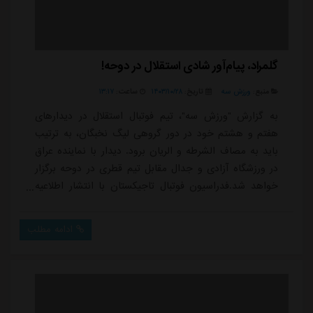
گلمراد، پیام‌آور شادی استقلال در دوحه!
منبع:
ورزش سه
تاریخ:
۱۴۰۳/۱۰/۲۸
ساعت:
۱۳:۱۷
به گزارش "ورزش سه"، تیم فوتبال استقلال در دیدارهای
هفتم و هشتم خود در دور گروهی لیگ نخبگان، به ترتیب
باید به مصاف الشرطه و الریان برود. دیدار با نماینده عراق
در ورزشگاه آزادی و جدال مقابل تیم قطری در دوحه برگزار
خواهد شد.فدراسیون فوتبال تاجیکستان با انتشار اطلاعیه
ای اعلام کرد که داوران تاجیکستانی برای قضاوت دیدار
پایانی استقلال در مرحله گروهی لیگ نخبگان آسیا انتخاب
ادامه مطلب
شده اند.در این اطلاعیه آمده است:تیم داوری نخبه
تاجیکستان به سرپرستی سعدالله گلمرادی، داور فیفا، دیدار
پایانی مرحله گروهی لیگ نخبگان...