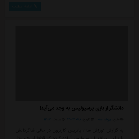
افت شد و دیگر نتوانست تاثیرگذاری خود را ادامه دهد. با
ادامه مطلب
این حال، در هفته های پایانی نیم فصل اول، اسلامی بار
دیگر خود را نشان داد و با گل زیبایش به الاهلی عربستان،
نوید بازگشتی قدرتمند را داد...
دانشگر از بازی پرسپولیس به وجد می‌آید!
منبع:
ورزش سه
تاریخ:
۱۴۰۳/۱۰/۲۸
ساعت:
۱۳:۱۷
به گزارش "ورزش سه"، پاتریس کارترون در حالی شاگردانش
را برای مصاف با پرسپولیس آماده کرده که قطعا او هم مثل