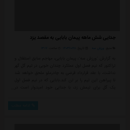
جدایی شش ماهه پیمان بابایی به مقصد یزد
منبع:
ورزش سه
تاریخ:
۱۴۰۳/۱۰/۲۸
ساعت:
۱۳:۱۷
به گزارش “ورزش سه”، پیمان بابایی، مهاجم سابق استقلال و
تراکتور که نیم فصل اول عملکرد چندان خوبی در تیم گل گهر
نداشت، با عقد قرارداد قرضی به چادرملو ملحق خواهد شد
تا پیراهن این تیم را بر تن کند.بابایی که در نیم فصل اول
یک گل برای تیمش زد، با جدایی خود امیدوار است در
ترکیب چادرملو فرصت بیشتری را پیدا کند و در ترکیب این
تیم قرار بگیرد.این نیز جالب است که قرارداد او قرضی
ادامه مطلب
خواهد بود و این تیم در پایان فصل می تواند به تیمش
برگردد و در لیگ بیست و پنجم برای گل گهر به میدان
برود.پیمان بابایی ۳۰ ساله سابقه...