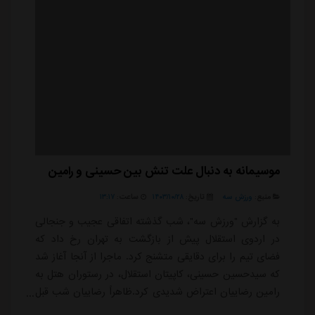
موسیمانه به دنبال علت تنش بین حسینی و رامین
منبع:
ورزش سه
تاریخ:
۱۴۰۳/۱۰/۲۸
ساعت:
۱۳:۱۷
به گزارش "ورزش سه"، شب گذشته اتفاقی عجیب و جنجالی
در اردوی استقلال پیش از بازگشت به تهران رخ داد که
فضای تیم را برای دقایقی متشنج کرد. ماجرا از آنجا آغاز شد
که سیدحسین حسینی، کاپیتان استقلال، در رستوران هتل به
رامین رضاییان اعتراض شدیدی کرد.ظاهراً رضاییان شب قبل
تصاویری از حسینی در حال صرف غذا با خانواده اش ضبط