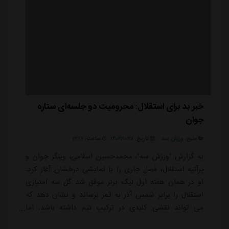
خبر بد برای استقلال: محرومیت دو جلسه‌ای ستاره
جوان
منبع:
ورزش سه
تاریخ:
۱۴۰۳/۱۰/۲۸
ساعت:
۱۳:۱۷
به گزارش "ورزش سه"، محمدحسین اسلامی، وینگر جوان و
پرآتیه استقلال، فصل جاری را با نمایشی درخشان آغاز کرد.
او در همان هفته اول لیگ برتر موفق شد گل سه امتیازی
استقلال را برابر شمس آذر به ثمر برساند و نشان دهد که
می تواند نقشی کلیدی در ترکیب تیم داشته باشد. اما
همزمان با افت کلی استقلال، عملکرد این بازیکن نیز دچار