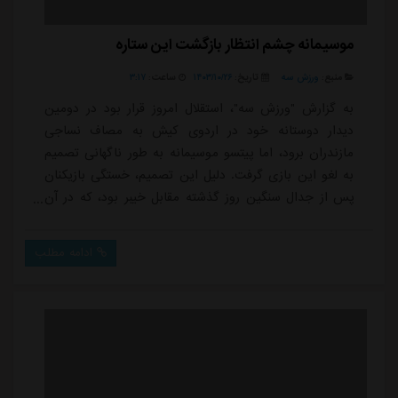
موسیمانه چشم انتظار بازگشت این ستاره
منبع:
ورزش سه
تاریخ:
۱۴۰۳/۱۰/۲۶
ساعت:
۳:۱۷
به گزارش "ورزش سه"، استقلال امروز قرار بود در دومین
دیدار دوستانه خود در اردوی کیش به مصاف نساجی
مازندران برود، اما پیتسو موسیمانه به طور ناگهانی تصمیم
به لغو این بازی گرفت. دلیل این تصمیم، خستگی بازیکنان
پس از جدال سنگین روز گذشته مقابل خیبر بود، که در آن
استقلال با نتیجه ۲ بر ۰ شکست خورد. موسیمانه ترجیح داد
به جای برگزاری یک بازی دیگر، تیم را در تمرینات بازیابی و
ادامه مطلب
روی آمادگی بدنی بازیکنان تمرکز کند.در تمرین امروز،
محمدحسین اسلامی، وینگر جوان استقلال، نیز حضور
داشت. این بازیکن پس از مصدومیت از ن...