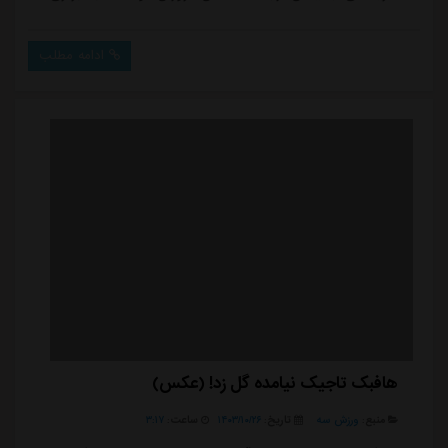
دو بر صفر برسد.محسن فروزان که پیش از این در گل گهر
سیرجان و ذوب آهن عضویت داشت و یکی از خریدهای
ادامه مطلب
مهم شمس آذر قزوین در نقل و انتقالات زمستانی بود، در
دیدار تدارکاتی مقابل شاگردان عبدالله ویسی به میدان رفت
و آمادگی خوبی در بازگشت به میادین داشت.این در...
هافبک تاجیک نیامده گل زد! (عکس)
منبع:
ورزش سه
تاریخ:
۱۴۰۳/۱۰/۲۶
ساعت:
۳:۱۷