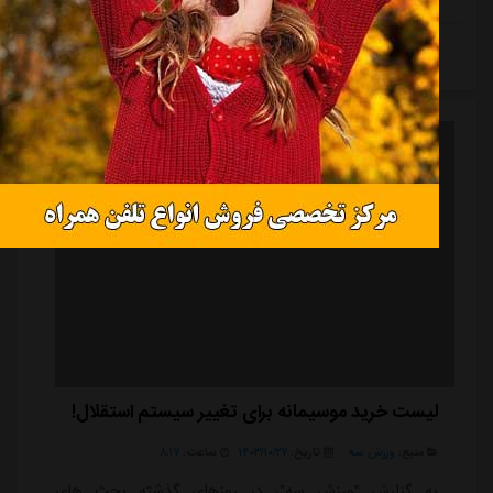
جذب او شده بود، اما مسئولان باشگاه سیرجانی به طور
رسمی با این انتقال مخالفت کردند.با وجود منتفی شدن
ادامه مطلب
حضور تیکدری در استقلال، موسیمانه نام چند مدافع راست
شاغل در لیگ برتر را به مدیران باشگاه ارائه کرد. او در
روزهای گذشته تاکید زیادی داشته تا هرطور شده یک ...
لیست خرید موسیمانه برای تغییر سیستم استقلال!
منبع:
ورزش سه
تاریخ:
۱۴۰۳/۱۰/۲۷
ساعت:
۸:۱۷
به گزارش "ورزش سه"، در روزهای گذشته بحث های