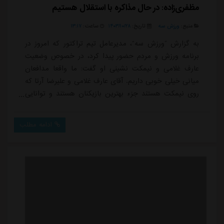
مظفری‌زاده: در حال مذاکره با استقلال هستیم
منبع:
ورزش سه
تاریخ:
۱۴۰۳/۱۰/۲۸
ساعت:
۱۳:۱۷
به گزارش “ورزش سه”، مدیرعامل تیم تراکتور که امروز در
برنامه ورزش و مردم حضور پیدا کرد، در خصوص وضعیت
عارف غلامی و نیمکت نشینی او گفت: ما واقعا مدافعان
میانی خیلی خوبی داریم. آقای عارف غلامی و علیرضا آرتا که
روی نیمکت هستند جزء بهترین بازیکنان هستند و توانایی
خود را نشان دادند اما عملکرد درخشان شجاع و آقاسی
باعث شده فرصت بازی کمتر به آنها برسد.ویدئو: 365130وی
ادامه مطلب
افزود: باشگاه استقلال درخواست برای ایشان دادند و
صحبت کردیم اما همه این موارد به آقای اسکوچیچ مربوط
است. هنوز برای جابجایی وقت هست و اگر آق...