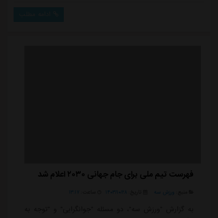
کرده بود که به دلیل نمایش و شوخی با این تصاویر، خشم
ادامه مطلب
کاپیتان استقلال را برانگیخت. با وجود اینکه رضاییان این
تصاویر را از گوشی خود حذف کرده بود و نیت خاصی از
انتشار نداشت، این موضوع به تنشی...
فهرست تیم ملی برای جام جهانی ۲۰۳۰ اعلام شد
منبع:
ورزش سه
تاریخ:
۱۴۰۳/۱۰/۲۸
ساعت:
۱۳:۱۷
به گزارش "ورزش سه"، دو مسئله "جوانگرایی" و "توجه به