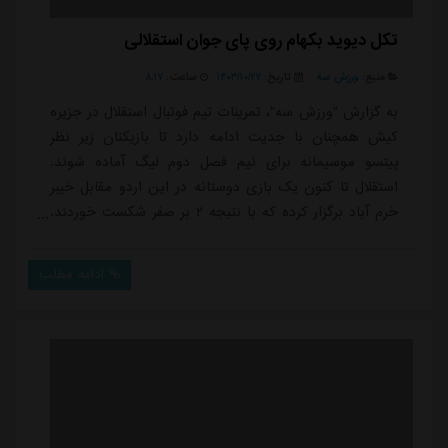
تکل دیوید بکهام روی پای جوان استقلالی
منبع:
ورزش سه
تاریخ:
۱۴۰۳/۱۰/۲۷
ساعت:
۸:۱۷
به گزارش "ورزش سه"، تمرینات تیم فوتبال استقلال در جزیره
کیش همچنان با جدیت ادامه دارد تا بازیکنان زیر نظر
پیتسو موسیمانه برای نیم فصل دوم لیگ آماده شوند.
استقلال تا کنون یک بازی دوستانه در این اردو مقابل خیبر
خرم آباد برگزار کرده که با نتیجه ۲ بر صفر شکست خوردند.
بازیکنان این روزها در تمرینات سنگین شرکت می کنند تا
آمادگی خود را برای بازی هفته شانزدهم برابر شمس آذر به
ادامه مطلب
دست آورند.در این میان، محمد نوازی، یکی از مربیان
ایرانی کادر فنی استقلال، حضوری پررنگ در تمرینات دارد و
توجه بازیکنان را به خود جل...