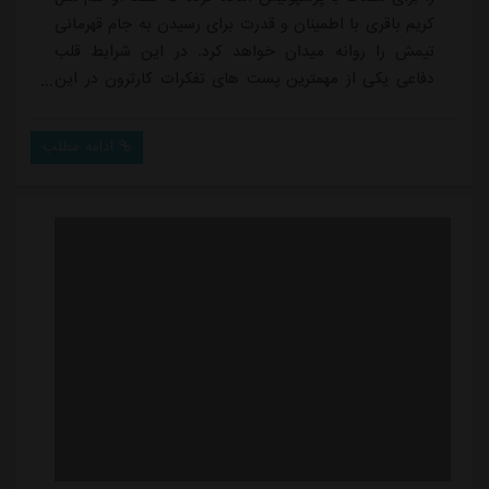
کریم باقری با اطمینان و قدرت برای رسیدن به جام قهرمانی
تیمش را روانه میدان خواهد کرد. در این شرایط قلب
دفاعی یکی از مهمترین پست های تفکرات کارترون در این
بازی خواهد بود.او در دیدارهای قبلی هم نشان داده که
روی بازی سازی از عقب حساب ویژه دارد و برای این کار به
ادامه مطلب
هیچ زوجی اندازه محمد دانشگر و امین حزباوی اعتماد
ندارد. این دو که در نیم فصل اول به هماهنگی خیلی خوبی
با یکدیگر رسیده اند، در تمرینات آ...