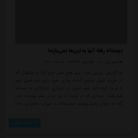
دوستانه رفقا: آنها به این‌ها نمی‌بازند!
منبع:
ورزش سه
تاریخ:
۱۴۰۳/۱۰/۲۴
ساعت:
۲۲:۱۷
به گزارش "ورزش سه"، تیم های خیبر خرم آباد و استقلال که
در جزیره کیش اردوی آماده سازی خود برای نیم فصل دوم
را بر پا کرده اند عصر امروز در دیداری تدارکاتی به مصاف
هم رفتند. دیداری که در نهایت با برد دو بر صفر نماینده خرم
آباد به پایان رسید.پیتسو موسیمانه و سهراب بختیاری زاده
در کنار سعید دقیقی و ابراهیم میرزاپور به عنوان مربیان دو
تیم، به رسم همه مسابقات لیگ برتری در ابتدای بازی
ادامه مطلب
عکسی به یادگار گرفتند. عکسی که با توجه به نتیجه بازی
می توان نکاتی خاص در آن پیدا کرد.بجز موسیمانه، سه نفر