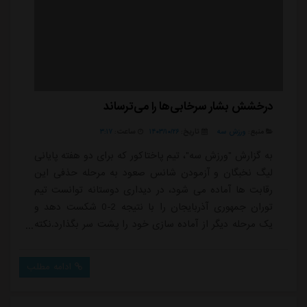
درخشش بشار سرخابی‌ها را می‌ترساند
منبع:
ورزش سه
تاریخ:
۱۴۰۳/۱۰/۲۶
ساعت:
۳:۱۷
به گزارش "ورزش سه"، تیم پاختاکور که برای دو هفته پایانی
لیگ نخبگان و آزمودن شانس صعود به مرحله حذفی این
رقابت ها آماده می شود، در دیداری دوستانه توانست تیم
توران جمهوری آذربایجان را با نتیجه 2-0 شکست دهد و
یک مرحله دیگر از آماده سازی خود را پشت سر بگذارد.نکته
جالب اینکه در این دیدار بشار رسن گل دوم پاختاکور را به
ثمر رساند. بشار که برای سال های طولانی در ترکیب
ادامه مطلب
پرسپولیس حضور داشت، بعد از یک دوره کوتاه بازی در
لیگ عراق، توانست برای پاختاکور بدرخشد و خود را به