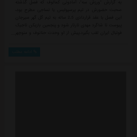
به گزارش "ورزش سه"، آمادونی کمالوف که فصل گذشته
صحبت حضورش در تیم پرسپولیس یا نساجی مطرح بود،
این فصل با عقد قراردادی 2.5 ساله به تیم گل گهر سیرجان
پیوست تا شاگرد مهدی تارتار شود و پنجمین بازیکن تاجیک
فوتبال ایران لقب بگیرد.پیش از او وحدت حنانوف و منوچهر
صفروف در پرسپولیس حضور داشتند، احسان پنشنبه در ذوب
آهن بازی کرده بود و همچنین شیرالدین بابائف نیز در
ادامه مطلب
صنعت نفت آبادان مدتی بازی کرد اما حالا آمادونی کمالوف
امیدوار است با درخشش در ترکیب تیم سیرجانی، بهترین
تاجیک فوتبال ایران هم لقب بگیرد چرا که ب...