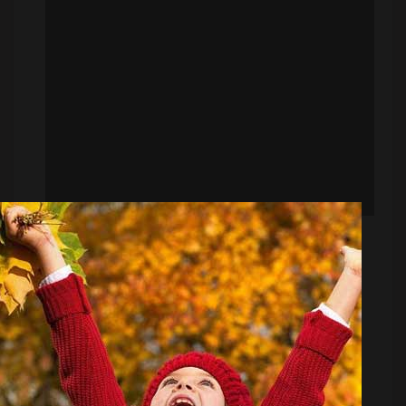
قر...
اتفاق ویژه: رامین با پست جدید در استقلال!
منبع:
ورزش سه
تاریخ:
۱۴۰۳/۱۰/۲۷
ساعت:
۸:۱۷
به گزارش "ورزش سه"، یکی از درخواست های پیتسو
موسیمانه از مسئولان باشگاه استقلال در راستای تقویت تیم
در نیم فصل جذب یک مدافع راست بوده است.سرمربی
آفریقایی استقلال از نمایش مهدی تیکدری، مدافع راست گل
گهر در فصل جاری، راضی بوده و به همین خاطر خواهان