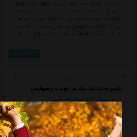
به گزارش "ورزش سه"، احمد گوهری، دروازه بان استقلال
خوزستان، در نیم فصل نخست عملکرد خوبی داشت و در 13
مسابقه 6 کلین شیت ثبت کرد تا عملکرد خوبی با پیراهن
آبی ها داشته باشد.گوهری نیم فصل نخست از هفته سوم
به ترکیب تیم خود اضافه شد و فرصت بازی مقابل تیم سابق
خود را از دست داد و در بازی امروز مجدد در اراک حضور
پیدا خواهد کرد و نقش مهمی در اولین گام استقلال
ادامه مطلب
خوزستان و کسب امتیاز خارج از خانه خواهد
داشت.گوهری در آخرین بازی نیم فصل سه گل مقابل
تراکتور دریافت کرد و این در حالی بود که در مجموع 12
مسابقه دیگ...
علیپور به درد لیگ یک می‌خورد نه پرسپولیس
منبع:
مشرق نیوز
تاریخ:
۱۴۰۳/۰۸/۱۱
ساعت:
۱۰:۳
پیشکسوت پرسپولیس گفت: با این تیمی که اینقدر بازیکن
پا به سن گذاشته دارد ما تا پایان فصل نمی توانیم برسیم و
اصطلاحا تا آنجا دیگر بنزین تیم ما تمام می شود حیف است
که چنین تیم خوبی قهرمان نشود.