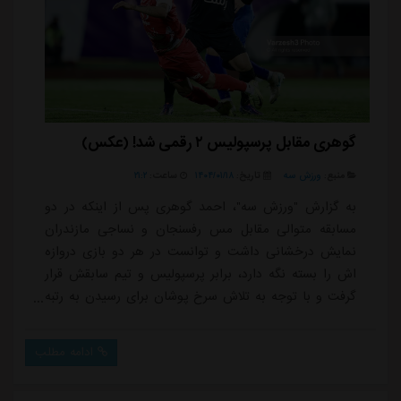
گوهری مقابل پرسپولیس ۲ رقمی شد! (عکس)
منبع:
ورزش سه
تاریخ:
۱۴۰۴/۰۱/۱۸
ساعت:
۲۱:۲
به گزارش "ورزش سه"، احمد گوهری پس از اینکه در دو
مسابقه متوالی مقابل مس رفسنجان و نساجی مازندران
نمایش درخشانی داشت و توانست در هر دو بازی دروازه
اش را بسته نگه دارد، برابر پرسپولیس و تیم سابقش قرار
گرفت و با توجه به تلاش سرخ پوشان برای رسیدن به رتبه
دوم جدول کار سختی پیش روی خود می دید ولی مثل
جدال رفت با موفقیت بازی را تمام کرد.این دروازه بان که
ادامه مطلب
تجربه یک سال و نیم بازی برای پرسپولیس و قهرمانی همراه
با این تیم را دارد، فصل قبل حضور قرضی در آلومینیوم اراک