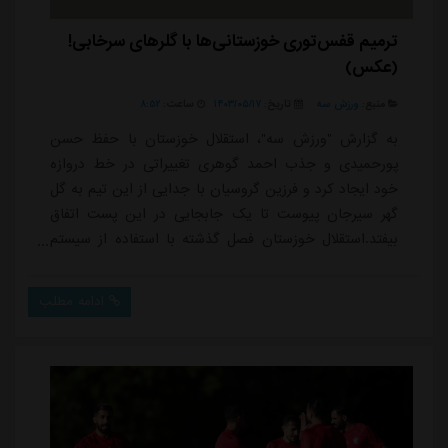
ترمیم قفس‌توری خوزستانی‌ها با گلرهای سرخابی!
(عکس)
منبع:
ورزش سه
تاریخ:
۱۴۰۳/۰۵/۱۷
ساعت:
۸:۵۲
به گزارش "ورزش سه"، استقلال خوزستان با حفظ حسن
پورحمیدی و جذب احمد گوهری تغییراتی در خط دروازه
خود ایجاد کرد و فرزین گروسیان با جدایی از این تیم به گل
گهر سیرجان پیوست تا یک جابجایی در این پست اتفاق
بیفتد.استقلال خوزستان فصل گذشته با استفاده از سیستم
چرخشی از گروسیان و پورحمیدی در طول فصل استفاده کرد
اما عملکرد آنها همواره پرنوسان بود، در برخی از مسابقات
ادامه مطلب
ناجی و در تعدادی از مسابقات مهم فصل تاثیرگذار در نتایج
و از دست دادن امتیاز، اما شرایط برای گوهری متفاوت بود
و در طول فصل گزینه اول مجتبی حسینی...