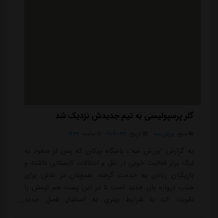
گلر پرسپولیسی به تیم جدیدش نزدیک شد
منبع:
ورزش سه
تاریخ:
۱۴۰۴/۰۴/۲۱
ساعت:
۲۲:۳۶
به گزارش "ورزش سه"، باشگاه پیکان که پس از صعود به
لیگ برتر فعالیت خوبی در نقل و انتقالات تابستانی داشته و
بازیکنان زیادی به خدمت گرفته، همچنان در تلاش برای
جذب دروازه بان جدید است تا در این پست هم تیمش را
تقویت کند با شرایط بهتری به استقبال فصل جدید
برود.خودروسازان که طی هفته های اخیر به دنبال جذب