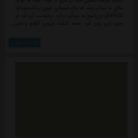
درباره شرایط جسمی خود در بازی با فولاد گفت که او در
حالی به میدان رفت که حال جسمانی خوبی نداشت.ویدئو:
375640او در پاسخ به سوالی درباره درخواست آب قند در
حین بازی بیان کرد: “هفته گذشته ویروس گرفتم و نمی
دانم شاید کرونا بود و حتی هنوز صدایم گرفته است، اما
امشب با تمام توانم بازی کردم. واقعاً حالم بد بود و حتی
ادامه مطلب
در میانه بازی به سید گفتم که تعویض شوم، ولی تصمیم
گرفت که خودم ادامه دهم.”گوهری همچنین به حواشی
روی سکوها اشاره کرد و گفت: “من هم داشتم این...