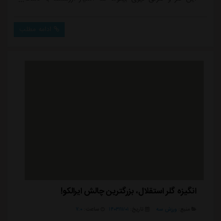
بیاورند.احمد گوهری که سال گذشته شرایط خوبی در
آلومینیوم اراک داشت، در فصل جاری عملکرد بهتری را
ادامه مطلب
همراه با استقلال خوزستان دنبال کرده که نخستین بازی او
برابر استقلال تهران بدون گل خورده به پایان رسید و امروز
هم به دنبال تکرار همان نمایش در جدال...
انگیزه گلر استقلال، بزرگترین چالش ایرالکو!
منبع:
ورزش سه
تاریخ:
۱۴۰۳/۱۱/۰۱
ساعت:
۷:۰