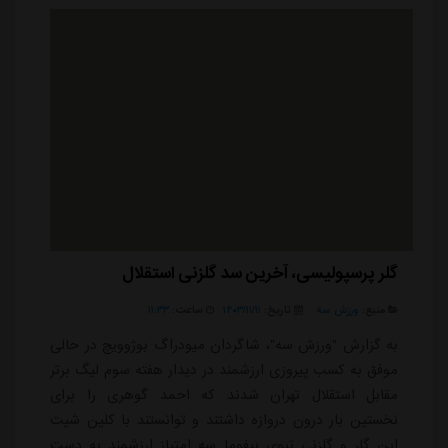
داشت و شرایط خوب همراه با ایرالکو سپری ک...
گلر پرسپولیسی، آخرین سد گلزنی استقلال
منبع:
ورزش سه
تاریخ:
۱۴۰۳/۱۱/۱۱
ساعت:
۱۱:۳۳
به گزارش "ورزش سه"، شاگردان میودراگ بوژوویچ در حالی
موفق به کسب پیروزی ارزشمند در دیدار هفته سوم لیگ برتر
مقابل استقلال تهران شدند که احمد گوهری را برای
نخستین بار درون دروازه داشتند و توانستند با کلین شیت
این گلر و گلزنی تیوی بیفوما سه امتیاز ارزشمند به دست