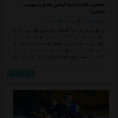
وضعیت ناراحت کننده گوهری بعد از پرسپولیس
(عکس)
منبع:
ورزش سه
تاریخ:
۱۴۰۴/۰۱/۲۴
ساعت:
۱۰:۲۷
به گزارش "ورزش سه"، استقلال خوزستان برای راحت کردن
خیال خود در مسیر بقا در لیگ برتر نیاز به کسب امتیاز
مقابل تیم آماده و سرحال هوادار داشت و در شرایطی که
بنفش های تهران با شروع هجومی دو موقعیت جدی ایجاد
کردند، نتوانستند دروازه احمد گوهری را باز کنند و در نیمه
نخست ناموفق بودند.احمد گوهری که در سه مسابقه
متوالی و حساس در مسیر صعود استقلال خوزستان به جمع
ادامه مطلب
تیم های میانه جدولی مقابل مس رفسنجان، نساجی
مازندران و پرسپولیس دروازه خود را بسته نگه داشته بود،
در جدال با هوادار یک گل دریافت کرد ولی تلاش زیا...