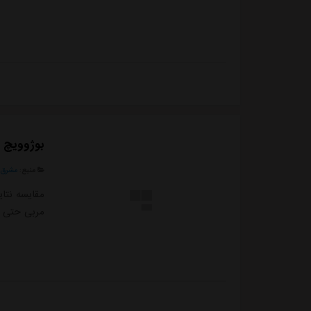
بوژوویچ ن
منبع:
مشرق ن
مقایسه نتا
مربی حتی نت