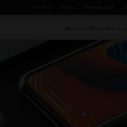
ار
آخرین جستجوها
درباره ما
ارتباط با ما
قلال برای رساندن چشمی به هفته اول لیگ برتر
یایی در یک‌قدمی بازگشت به استقلال
 سر از یونان درآورد
مقابل همنام خوزستانی
 با استقلال فقط ۱۰۰میلیون تومان!