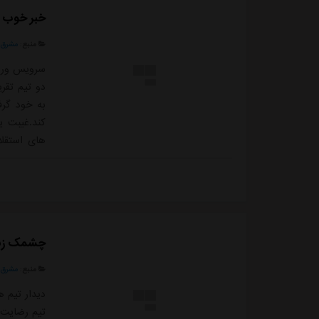
خبر خوب ب
منبع:
مشرق ن
سرویس ورزش
دو تیم تقری
به خود گرف
کند.غیبت ی
های استقلا
برگشت دردس
در این فصل
استان ت...
چشمک زنند
منبع:
مشرق ن
دیدار تیم ه
تیم رضایت 