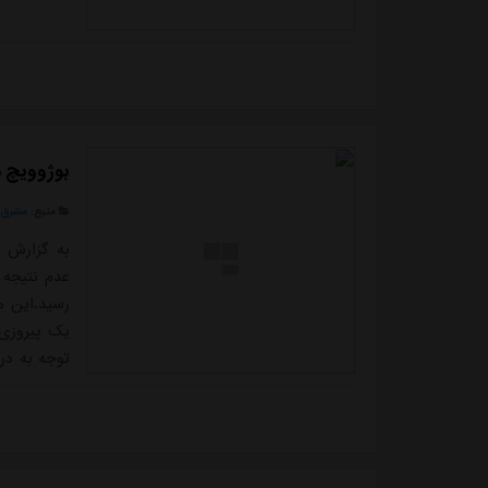
بوژوویچ در
منبع:
مشرق ن
به گزارش م
عدم نتیجه 
یک پیروزی 
توجه به در
بزنند. سرم
پوشان حضور
بوژوویچ است