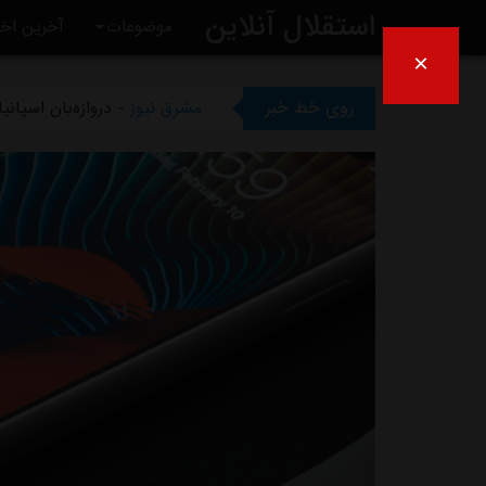
استقلال آنلاین
موضوعات
آخرین اخب
×
مشرق نیوز
- تلاش پزشکان است
روی خط خبر
مشرق نیوز
- دروازه‌بان اسپان
مشرق نیوز
- خرید گران استقلال
مشرق نیوز
- پیروزی استقلال 
مشرق نیوز
- رقم فسخ قرارداد رضاییان