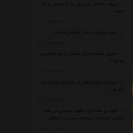
می‌شد به آسانی کمتر پول داد و رضاییان را نگه
داشت
مشرق نیوز
::
دیروز
رامین رضاییان رسماً از استقلال جدا شد
مشرق نیوز
::
دیروز
ماجرای خواهرخواندگی استقلال و تیم افغانستانی
چه بود؟
مشرق نیوز
::
دیروز
سرمربی سابق استقلال در یک‌قدمی هدایت یک
تیم ملی
مشرق نیوز
::
دیروز
ظرف دو هفته آینده تکلیف مشخص می شود/
واکنش تاجرنیا به مدیرعاملی متدین در استقلال
ورزش سه
::
2 روز قبل