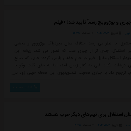
باری و بوژوویچ رسماً تأیید شد! +فیلم
یوز
تاریخ:
۱۴۰۴/۰۲/۰۳
ساعت:
۱۲:۴۵
مشرق، به نظر می رسد اختلاف میان میودراگ بوژوویچ و مجتبی
بی استقلال، جدی تر از چیزی ست که تصور می شد. ریشه این
دیدار استقلال مقابل خیبر در جام حذفی بازمی گردد؛ جایی که صالح
ی دریافت نکات فنی به کنار زمین آمد، اما به جای گفت وگو با
، ترجیح داد با جباری صحبت کند.ویدیوی این صحنه خیلی زود در
ی پخش شد و بازتاب گسترده ای داشت. در همان لحظه، بوژوویچ
ن اتفاق بود، با حالتی عصبی به سمت نیمکت بازگشت و با اشاره
ادامه مطلب
اری گفت که روی نیمکت ...
یکنان استقلال برای تیم‌های دیگر خوب هستند
سه
تاریخ:
۱۴۰۴/۰۲/۰۲
ساعت:
۱۸:۴۵