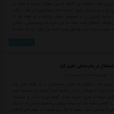
ورزش سه"، استقلال روز گذشته از پس هوادار برنیامد و جدال دو
وی دو بر دو به پایان رسید. ادموند اختر، پیشکسوت آبی ها، در گفت
برنامه اینترنتی و در خصوص جلسه برگزارشده در هفته قبل با
باشگاه استقلال گفت: همه ما می دانیم که پیشکسوتان، مالکان
ه هستند و باید مدت ها قبل چنین جلسه ای برگزار می شد. البته از
یا بابت برگزاری این نشست تشکر می کنم.وی اظهار داشت: جلسه
 بود و ای کاش زودتر شکل می گرفت تا با هم اندیشی و تبادل نظر
ادامه مطلب
 به ق...
استقلال در جام حذفی تغییر کرد
سه
تاریخ:
۱۴۰۴/۰۲/۰۲
ساعت:
۱۸:۴۵
ورزش سه"، استقلال که تمامی امیدهایش را به رقابت های جام
 تا بتواند با قهرمانی در این پیکارها فصل کابوس وار و ضعیف خود
موشی سپرده و بدین صورت بتواند گوشه ای از خشم و عصبانیت
را کاهش دهد، باید به مصاف پیکان برود.خودروسازان که در لیگ
کی از مدعیان اصلی صعود به لیگ برتر هستند، در هفته های گذشته