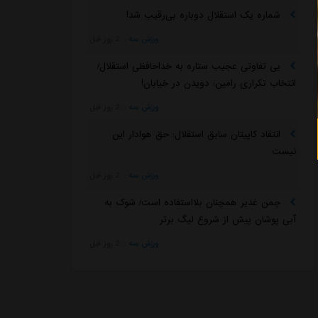
شماره یک استقلال دوباره بی‌رقیب شد!
ورزش سه
::
2 روز قبل
بی تفاوتی عجیب ستاره به خداحافظی استقلال/
انتخاب تکراری رامین: دویدن در خیابان!
ورزش سه
::
2 روز قبل
انتقاد کاپیتان سابق استقلال: حق هوادار این
نیست
ورزش سه
::
2 روز قبل
چمن غدیر همچنان بلااستفاده است/ شوک به
آبی پوشان پیش از شروع لیگ برتر
ورزش سه
::
2 روز قبل