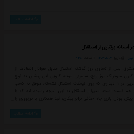
ادامه مطلب
 آستانه برکناری از استقلال
یوز
تاریخ:
۱۴۰۴/۰۲/۰۳
ساعت:
۱۲:۴۵
شرق، پس از تساوی روز گذشته استقلال مقابل هوادار انتقادها از
گیری میودراک بوژوویچ، سرمربی مونته گرویی آبی پوشان به اوج
رسید.این مربی در ۹ دیداری که روی نیمکت استقلال نشسته، موفق به کسب
هم نشده است. مدیران استقلال به این نتیجه رسیده اند که با
 پیش بودن بازی جام حذفی برابر پیکان، قید همکاری با بوژوویچ را
ربی مونته گرویی استقلال امروز (سه شنبه) در تمرین ریکاوری آبی
 داشت ولی تا این لحظه تصمیم مدیران باشگاه، پایان همکاری با
ادامه مطلب
.برای ...