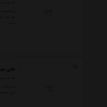
منبع:
مشرق ن
متر توپ را
گردد.
نظری جویب
منبع:
مشرق ن
مدیرعامل با
فنی، اشتبا