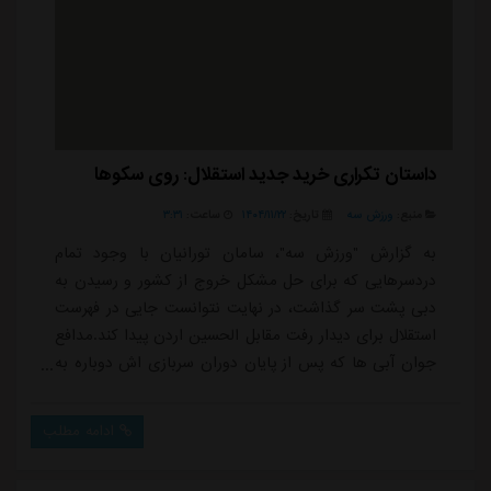
داستان تکراری خرید جدید استقلال: روی سکوها
منبع:
ورزش سه
تاریخ:
۱۴۰۴/۱۱/۲۲
ساعت:
۳:۳۱
به گزارش "ورزش سه"، سامان تورانیان با وجود تمام
دردسرهایی که برای حل مشکل خروج از کشور و رسیدن به
دبی پشت سر گذاشت، در نهایت نتوانست جایی در فهرست
استقلال برای دیدار رفت مقابل الحسین اردن پیدا کند.مدافع
جوان آبی ها که پس از پایان دوران سربازی اش دوباره به
استقلال بازگشته، این بار هم شرایطی مشابه بازی های اخیر
لیگ برتر را تجربه کرد و نامش خارج از لیست مسابقه باقی
ادامه مطلب
ماند تا عملاً سفر پرحاشیه اش بدون حضور در میدان به
پایان برسد.سامان تورانیان دیدار استقلال و الحسین را از