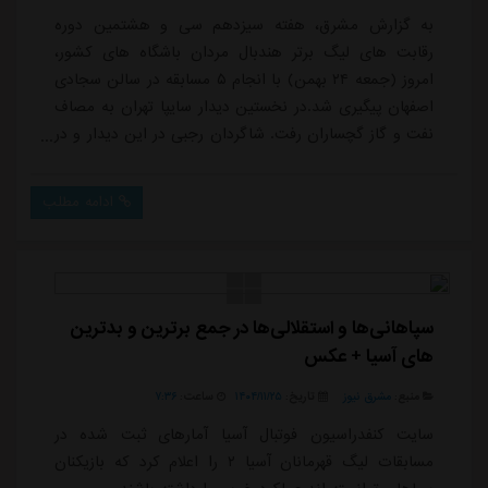
به گزارش مشرق، هفته سیزدهم سی و هشتمین دوره
رقابت های لیگ برتر هندبال مردان باشگاه های کشور،
امروز (جمعه ۲۴ بهمن) با انجام ۵ مسابقه در سالن سجادی
اصفهان پیگیری شد.در نخستین دیدار سایپا تهران به مصاف
نفت و گاز گچساران رفت. شاگردان رجبی در این دیدار و در
ادامه پیروزی هایشان در هفته های اخیر، با نتیجه ۳۱-۲۷
حریف خود را مغلوب کردند. با این نتیجه نفت و گاز
ادامه مطلب
گچساران با همان ۱ امتیاز دیدار مقابل هپکو، اصفهان را ترک
می کند و مهیای حضور در مرحله بعدی لیگ برتر می
شود.استقلال کازرون امروز رو در روی فرازبام ...
سپاهانی‌ها و استقلالی‌ها در جمع برترین و بدترین
های آسیا + عکس
منبع:
مشرق نیوز
تاریخ:
۱۴۰۴/۱۱/۲۵
ساعت:
۷:۳۶
سایت کنفدراسیون فوتبال آسیا آمارهای ثبت شده در
مسابقات لیگ قهرمانان آسیا ۲ را اعلام کرد که بازیکنان