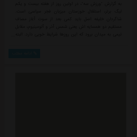
به گزارش "ورزش سه"، در اولین روز از هفته بیست و یکم
لیگ برتر، استقلال خوزستان میزبان فجر سپاسی است.
شاگردان خلیفه اصل باید کمی بعد از سوت آغاز مصاف
مستقیم دو همسایه اش یعنی شمس آذر و آلومینیوم، مقابل
تیمی به میدان برود که این روزها شرایط خوبی دارد. البته
هر دو تیم با برد به این بازی آمده اند؛ هفته پیش فجر
سپاسی تیم صدرنشین جدول را برده و استقلال خوزستان
ادامه مطلب
هم قعرنشین را شکست داده.فجر به فکر این است که برای
اولین بار در فصل جاری، دو برد پیاپی داشته باشد و به رتبه
ششم جدول هم برسد ولی اهمیت این بازی ...