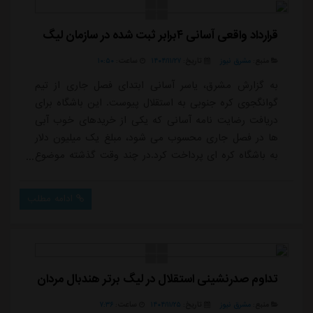
قرارداد واقعی آسانی ۴برابر ثبت شده در سازمان لیگ
منبع:
مشرق نیوز
تاریخ:
۱۴۰۴/۱۱/۲۷
ساعت:
۱۰:۵۰
به گزارش مشرق، یاسر آسانی ابتدای فصل جاری از تیم
گوانگجوی کره جنوبی به استقلال پیوست. این باشگاه برای
دریافت رضایت نامه آسانی که یکی از خریدهای خوب آبی
ها در فصل جاری محسوب می شود، مبلغ یک میلیون دلار
به باشگاه کره ای پرداخت کرد.در چند وقت گذشته موضوع
بند فسخ قرارداد ۵۰۰ هزار دلاری یاسر آسانی سر و صدای
زیادی به پا کرده بود، اما نگاهی به قرارداد این بازیکن
ادامه مطلب
حاوی نکات جالب دیگری است.قرارداد یاسر آسانی با باشگاه
استقلال دو ساله و ارزش این آن برای سال اول ۸۲۵ هزار
دلار است اما برای سال دوم، رقم قرارد...
تداوم صدرنشینی استقلال در لیگ برتر هندبال مردان
منبع:
مشرق نیوز
تاریخ:
۱۴۰۴/۱۱/۲۵
ساعت:
۷:۳۶