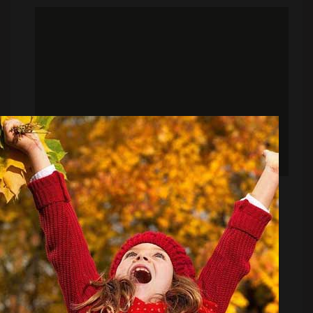
روی سکوها تماشا کرد و در کنار...
لبخند عارف آقاسی بیخ‌گوش ساپینتو!(عکس)
منبع:
ورزش سه
تاریخ:
۱۴۰۴/۱۱/۲۲
ساعت:
۳:۳۰
به گزارش "ورزش سه"، عارف آقاسی که خبرسازترین چهره
استقلال در نقل و انتقالات زمستانی بود، بعد از کشمکش
های فراوان سرانجام مجوز جدایی دریافت نکرد و در جمع
شاگردان ساپینتو باقی ماند.مدافع باتجربه استقلالی ها که
فصل خوبی را سپری نکرده، اگرچه با چراغ سبز ریکاردو