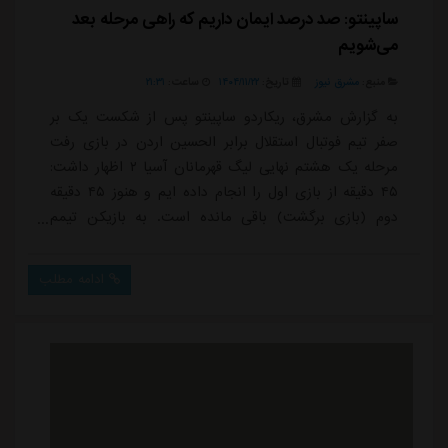
ساپینتو: صد درصد ایمان داریم که راهی مرحله بعد
می‌شویم
منبع:
مشرق نیوز
تاریخ:
۱۴۰۴/۱۱/۲۲
ساعت:
۲۱:۳۱
به گزارش مشرق، ریکاردو ساپینتو پس از شکست یک بر
صفر تیم فوتبال استقلال برابر الحسین اردن در بازی رفت
مرحله یک هشتم نهایی لیگ قهرمانان آسیا ۲ اظهار داشت:
۴۵ دقیقه از بازی اول را انجام داده ایم و هنوز ۴۵ دقیقه
دوم (بازی برگشت) باقی مانده است. به بازیکن تیمم
افتخار می کنم چون یک بازی جدی را انجام دادند و فرصت
های گلزنی ایجاد کردند. گلی به ثمر رساندیم که گل بود.
ادامه مطلب
این صحنه را ۱۰ بار دیدم و گل ما آفساید نبود. گروه داوری
اشتباه بزرگی انجام داد و متأسفانه گل سالم ما را اعلام
نکردند.الحسین آمده بود که نبا...