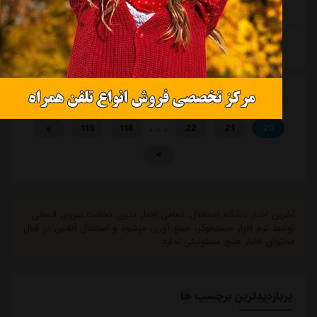
ساپینتو مواجه شده، اما هنوز یک چهره نیمکت نشین است
که به نظر نمی رسد فعلا شانسی برای بازی کردن به دست
ادامه مطلب
بیاورد.ساپینتو چندی قبل خطاب به آقاسی اعلام کرد که او
باید خودش را به شرایط ایده آل برساند تا در ترکیب قرار
بگیرد؛ این مدافع نیز در سکوت خبر...
. . .
19
18
12
11
«
<
. . .
»
119
118
22
21
20
>
آخرین اخبار باشگاه استقلال، تمامی اخبار بدون دخالت نیروی انسانی
توسط نرم افزار جستجوگر، جمع آوری میشود و استقلال آنلاین در قبال
محتوای اخبار هیچ مسئولیتی ندارد.
پربازدیدترین برچسب ها