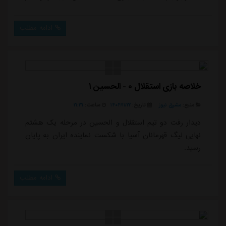
نکند. وقتی نتیجه نمی گیرد یعنی اینکه بد بازی می کند و
به راحتی هم برابر چنین تیمی شکست نمی خورد.اکبرپور
ادامه مطلب
خاطرنشان کرد: ما دیگر به باخت استقلال عادت کرده ایم.
استقلال طوری شده که دیگر دوست ندارم بازی هایش را
دنبال کنم.پیشکسوت اس...
خلاصه بازی استقلال ۰ - الحسین ۱
منبع:
مشرق نیوز
تاریخ:
۱۴۰۴/۱۱/۲۲
ساعت:
۲۱:۳۱
دیدار رفت دو تیم استقلال و الحسین در مرحله یک هشتم
نهایی لیگ قهرمانان آسیا با شکست نماینده ایران به پایان
رسید.
ادامه مطلب