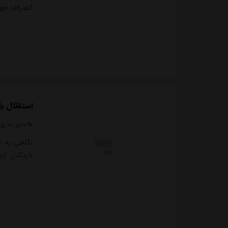
انصراف خود 
استقلال با ۵ تغییر به مصاف سپاهان می‌رود +
منبع:
مشرق ن
نگاهی به ت
بازیکنان ای