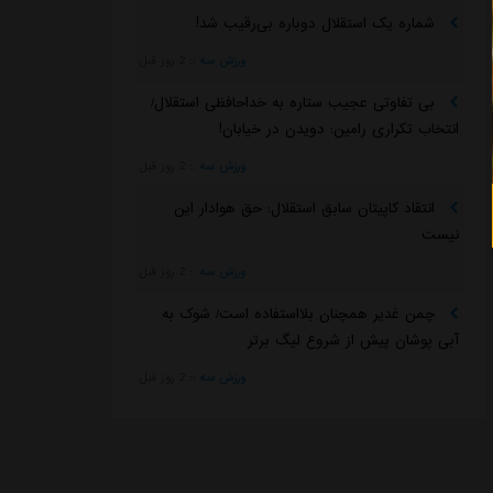
شماره یک استقلال دوباره بی‌رقیب شد!
ورزش سه
::
2 روز قبل
بی تفاوتی عجیب ستاره به خداحافظی استقلال/
انتخاب تکراری رامین: دویدن در خیابان!
ورزش سه
::
2 روز قبل
انتقاد کاپیتان سابق استقلال: حق هوادار این
نیست
ورزش سه
::
2 روز قبل
چمن غدیر همچنان بلااستفاده است/ شوک به
آبی پوشان پیش از شروع لیگ برتر
ورزش سه
::
2 روز قبل