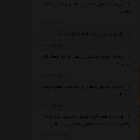
می‌شد به آسانی کمتر پول داد و رضاییان را نگه
داشت
مشرق نیوز
::
دیروز
رامین رضاییان رسماً از استقلال جدا شد
مشرق نیوز
::
دیروز
ماجرای خواهرخواندگی استقلال و تیم افغانستانی
چه بود؟
مشرق نیوز
::
دیروز
سرمربی سابق استقلال در یک‌قدمی هدایت یک
تیم ملی
مشرق نیوز
::
دیروز
ظرف دو هفته آینده تکلیف مشخص می شود/
واکنش تاجرنیا به مدیرعاملی متدین در استقلال
ورزش سه
::
2 روز قبل