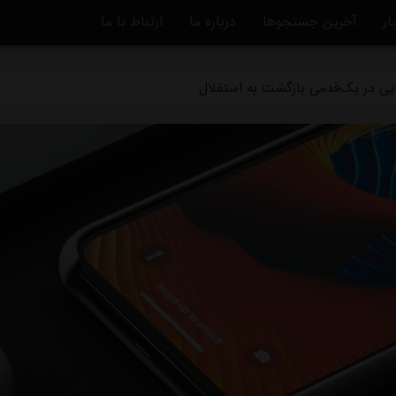
ار
آخرین جستجوها
درباره ما
ارتباط با ما
قلال برای رساندن چشمی به هفته اول لیگ برتر
یایی در یک‌قدمی بازگشت به استقلال
 سر از یونان درآورد
مقابل همنام خوزستانی
 با استقلال فقط ۱۰۰میلیون تومان!