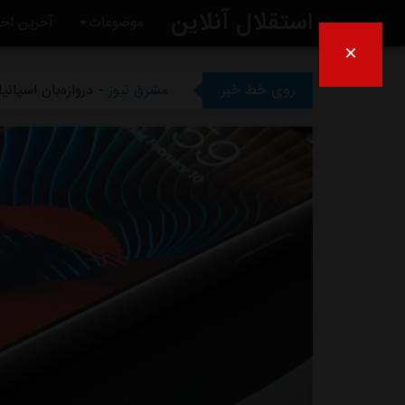
استقلال آنلاین
موضوعات
آخرین اخب
×
مشرق نیوز
- تلاش پزشکان است
روی خط خبر
مشرق نیوز
- دروازه‌بان اسپان
مشرق نیوز
- خرید گران استقلال
مشرق نیوز
- پیروزی استقلال 
مشرق نیوز
- رقم فسخ قرارداد رضاییان