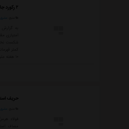
۲ رکورد جالب توجه ساپینتو و محرم نویدکیا
منبع:
مشرق ن
کمتر قهرما
توجه برای 
بازیکنان...
حریف استق
منبع:
مشرق ن
فولاد هرمز
مصاف استقل