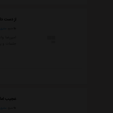
از دست دا
منبع:
مشرق ن
امیررضا وا
جلسات و پو
عجیب اما 
منبع:
مشرق ن