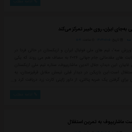
ادامه مطلب
ی به‌جای ایران، روی خیبر تمرکز می‌کند
سه
تاریخ:
۱۴۰۴/۰۱/۰۵
ساعت:
۵:۲۱
ورزش سه"، تیم های ملی فوتبال ایران و ازبکستان در حالی فردا در
چارچوب رقابت های مقدماتی جام جهانی ۲۰۲۶ به مصاف هم می روند که یکی
 غایبان این دیدار، جلال الدین ماشاریپوف، ستاره تیم ملی ازبکستان
ستقلال است.این بازیکن در دیدار قبلی تیمش مقابل قرقیزستان، به
برای گرفتن یک ضربه پنالتی، از داور ژاپنی کارت زرد دریافت کرد و
 اینکه این کارت دومین اخطار او در این مرحله بود، از حضور در
 مقابل ایران محروم شد. غیبت ماشاریپوف می تواند برای تیم ملی
ادامه مطلب
شت ماشاریپوف به تمرین استقلال