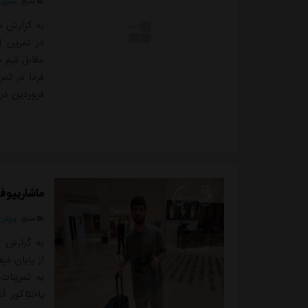
منبع:
مشرق ن
به گزارش م
در تمرین ا
مقابل تیم م
فردا در تم
فروردین در
آباد خواهد
ماشاریپوف
منبع:
ورزش 
به گزارش "
از پایان فی
به تمرینات