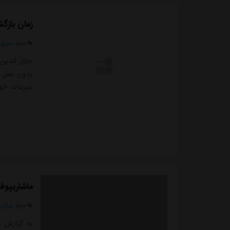
زمان بازگ
منبع:
مشرق ن
جلال الدین 
بدون عمل ج
تمرینات خود 
ماشاریپوف 
منبع:
ورزش 
به گزارش “