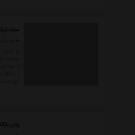
ستاره ازبک
منبع:
ورزش 
به گزارش "
از مهم ترین
و باشگاه ا
دلیل تمارض 
با توجه به
دیدار حساس
از...
زمان بازگ