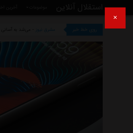
استقلال آنلاین
موضوعات
آخرین اخب
×
مشرق نیوز
- بازگشت اندونگ ب
روی خط خبر
مشرق نیوز
- می‌شد به آسانی ک
مشرق نیوز
- رامین رضاییان رس
مشرق نیوز
- ماجرای خواهرخوان
مشرق نیوز
- سرمربی سابق است