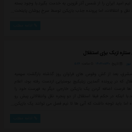
تیم امید ایران را از شمس آذر قزوین به خدمت بگیرد.با وجود بسته
نقل و انتقالات، اما پرونده جذب بازیکن توسط سرخ پوشان پایتخت
تان بسته نشده است. پیگیری ها از این موضوع حکایت دارد که
پولیس که در این پنجره به دنبال جذب هافبک بود، حالا در اقدامی
ادامه مطلب
...
تاره ازبک برای استقلال
یوز
تاریخ:
۱۴۰۴/۰۸/۳۰
ساعت:
۵:۲۶
مشرق، بعد از کش وقوس های فراوان روز گذشته بازگشت سهمیه
ال که در پرونده آلمدین زیلیکیچ بوسنیایی ازدست رفته بود، اعلام
ها فرصت اضافه کردن یک بازیکن خارجی دیگر به فهرست خود را
.با اینکه در حکم فیفا استقلال از دو پنجره نقل وانتقالاتی پیش رو
اما باید توجه داشت که آبی ها تا نیم فصل می توانند یک بازیکن
ب و نامش را وارد لیست خود کنند.بنابراین ازآنجایی که ماشاریپوف
با استقلال قرارداد دارد، بازگشتش به لیست تیم بدون مشکل است و
ادامه مطلب
...