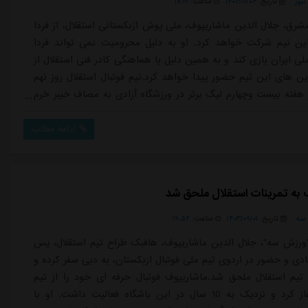
یوز
تاریخ:
۱۴۰۴/۰۱/۰۴
ساعت:
۱۸:۲۲
شرق، جلال الدین ماشاریپوف، ملی پوش ازبکستانی استقلال، از فردا
ین تیم شرکت خواهد کرد. او به دلیل محرومیت نمی تواند فردا
لی ایران بازی کند و به همین دلیل با هماهنگی کادر فنی استقلال از
رین های این تیم حضور پیدا خواهد کرد.تیم فوتبال استقلال روز نهم
 هفته بیست وچهارم لیگ برتر در ورزشگاه آزادی به مصاف خیبر خرم
 رفت.
ادامه مطلب
 به تمرینات استقلال ملحق شد
سه
تاریخ:
۱۴۰۳/۰۹/۰۱
ساعت:
۱۹:۵۴
ورزش سه"، جلال الدین ماشاریپوف، هافبک طراح تیم استقلال، پس
فادی و حضور در اردوی تیم ملی فوتبال ازبکستان، به دبی سفر کرده و
 تیم استقلال ملحق شد.ماشاریپوف فوتبال حرفه ای خود را از تیم
پاختاکور آغاز کرد و نزدیک به 10 سال در این باشگاه فعالیت داشت. او با