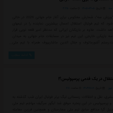
سه
تاریخ:
۱۴۰۵/۰۳/۰۵
ساعت:
۳:۴۵
به گزارش "ورزش سه"، شمارش معکوس برای آغاز جام جهانی 2026 در حالی
ود که تیم فوتبال استقلال امسال بیشترین نماینده را در تیمهای
د داشت. علاوه بر بازیکنان ایرانی که مدنظر امیر قلعه نویی قرار
 سه بازیکن خارجی این تیم نیز در مسابقات جام جهانی به میدان
.رستم آشورماتوف و جلال الدین ماشاریپوف همراه با تیم ملی
 داکنز نازون در تیم ملی هائیتی در حالی مسافر آمریکا شده اند که
اولین بار بازی در بزرگترین تورنمنت فوتبال دنیا تجربه خواهند
ادامه مطلب
ن خصو...
تقلال در یک‌ قدمی پرسپولیس؟!
یوز
تاریخ:
۱۴۰۴/۱۱/۰۹
ساعت:
۶:۱۱
شرق، نقل و انتقالات زمستانی لیگ برتر فوتبال ایران شب گذشته به
 و پرسپولیس در این پنجره موفق شد ایگور سرگیف مهاجم تیم ملی
دنیل گرا مدافع سابق تیم ملی مجارستان و همچنین فرزین معامله