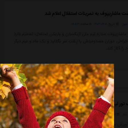
شت ماشاریپوف به تمرینات استقلال اعلام شد
یوز
تاریخ:
۱۴۰۴/۰۶/۰۱
ساعت:
۱۶:۵۴
ماشاریپوف، ستاره تیم ملی ازبکستان و بازیکن استقلال، تصمیم دارد
راحی دوران مصدومیتش را پشت سر بگذارد و یک ماه و نیم دیگر
را آغاز کند.
ادامه مطلب
تور لیدر ازبک‌ها در آزادی! (عکس)
سه
تاریخ:
۱۴۰۴/۰۱/۰۵
ساعت:
۵:۲۲
ورزش سه”، معمولا تقابل بازیکنان خارجی شاغل در لیگ برتر با تیم