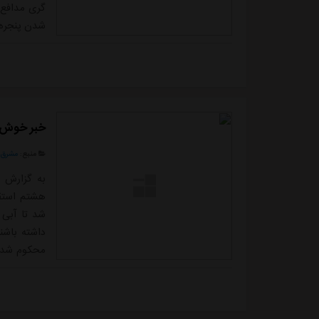
گری مدافع 
شدن پنجره 
در این زمس
باشگاه پرس
عجیب در تلا
خبر خوش س
منبع:
مشرق ن
به گزارش 
هشتم استقل
شد تا آبی 
داشته باشند
محکوم شده 
آزاد را جذ
ازبکستانی 
در صورت مح