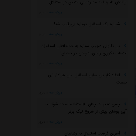
واکنش تاجرنیا به مدیرعاملی متدین در استقلال
ورزش سه
::
دیروز
شماره یک استقلال دوباره بی‌رقیب شد!
ورزش سه
::
دیروز
بی تفاوتی عجیب ستاره به خداحافظی استقلال/
انتخاب تکراری رامین: دویدن در خیابان!
ورزش سه
::
دیروز
انتقاد کاپیتان سابق استقلال: حق هوادار این
نیست
ورزش سه
::
دیروز
چمن غدیر همچنان بلااستفاده است/ شوک به
آبی پوشان پیش از شروع لیگ برتر
ورزش سه
::
دیروز
آخرین فرصت استقلال به رضاییان