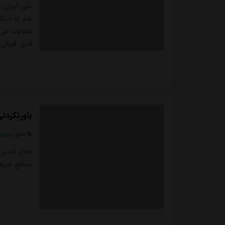
ملی ایران 
هم به دنبال
قابل قبولی
میدان رفته 
است.این ستا
باورنکردنی
منبع:
ورزش 
جلال الدین
مدافع حریف و 10 نفره بودن آن ها بی ا