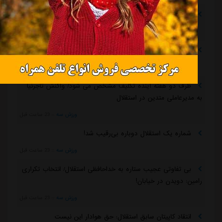
ماجرای خواهرخواندگی استقلال و تیم افغانستانی چه بود؟
مشرق نیوز
::
5 ساعت قبل
سرمربی سابق استقلال در یک‌قدمی هدایت یک تیم ملی
مشرق نیوز
::
5 ساعت قبل
ظرف دو هفته آینده تکلیف مشخص می شود/ واکنش تاجرنیا
به مدیرعاملی متدین در استقلال
ورزش سه
::
23 ساعت قبل
شماره یک استقلال دوباره بی‌رقیب شد!
ورزش سه
::
23 ساعت قبل
بی تفاوتی عجیب ستاره به خداحافظی استقلال/ انتخاب تکراری
رامین: دویدن در خیابان!
ورزش سه
::
23 ساعت قبل
انتقاد کاپیتان سابق استقلال: حق هوادار این نیست