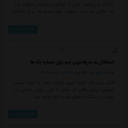
باشگاه دو پیشنهاد جدی از تراکتور و سیرجان دریافت کرد
اما ناگهان به سمت اصفهان تغییر مسیر داد و با باشگاه
سپاهان قراردادی ۲ ساله امضا کرد.حسینی که روز گذشته در
گفت و گویی با رسانه رسمی باشگاه سپاهان ابراز امیدواری
ادامه مطلب
کرده بود نمایش های درخشان خود را در تیم جدید هم
ارائه بدهد، با انگیزه زیاد راهی اصفهان شده و هواداران
سپاهان هم استقبال ویژه ای ا...
استقلال بد بدرقه‌ترین تیم برای شماره یک‌ها
منبع:
مشرق نیوز
تاریخ:
۱۴۰۴/۰۵/۰۲
ساعت:
۱۳:۳۶
فرقی نمی کند نامت پرویز برومند باشد یا سید حسین
حسینی، وحید طالب لو باشی یا حتی مهدی رحمتی؛ در
نهایت، در باشگاه استقلال رفتنت تلخ خواهد بود.
ادامه مطلب