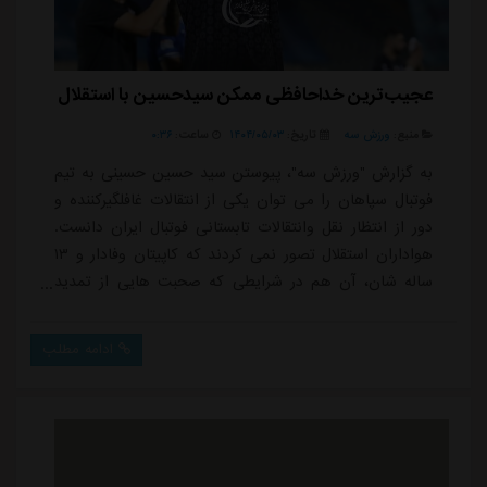
عجیب‌ترین خداحافظی ممکن سیدحسین با استقلال
منبع:
ورزش سه
تاریخ:
۱۴۰۴/۰۵/۰۳
ساعت:
۰:۳۶
به گزارش "ورزش سه"، پیوستن سید حسین حسینی به تیم
فوتبال سپاهان را می توان یکی از انتقالات غافلگیرکننده و
دور از انتظار نقل وانتقالات تابستانی فوتبال ایران دانست.
هواداران استقلال تصور نمی کردند که کاپیتان وفادار و ۱۳
ساله شان، آن هم در شرایطی که صحبت هایی از تمدید
قراردادش مطرح شده بود، از تیم جدا شود. اما در نهایت
این اتفاق افتاد و حسینی به طور رسمی به سپاهان پیوست.
ادامه مطلب
این جدایی در حالی رخ داد که او یکی از ستون های اصلی
استقلال در سال های اخیر بود و پنج عنوان قهرمانی را با
این تیم تجربه کرده بود.ا...