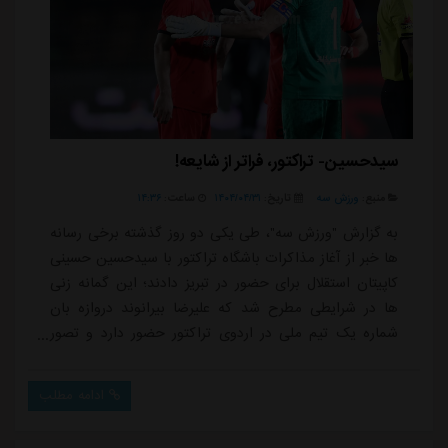
سیدحسین- تراکتور، فراتر از شایعه!
منبع:
ورزش سه
تاریخ:
۱۴۰۴/۰۴/۳۱
ساعت:
۱۴:۳۶
به گزارش "ورزش سه"، طی یکی دو روز گذشته برخی رسانه
ها خبر از آغاز مذاکرات باشگاه تراکتور با سیدحسین حسینی
کاپیتان استقلال برای حضور در تبریز دادند؛ این گمانه زنی
ها در شرایطی مطرح شد که علیرضا بیرانوند دروازه بان
شماره یک تیم ملی در اردوی تراکتور حضور دارد و تصور
بسیاری از اهالی فوتبال این است که پیوستن حسینی به
عنوان دیگر دروازه بان تیم ملی ، برای او و بیرانوند
ادامه مطلب
خوشایند نیست.بی شک همبازی شدن حسینی و بیرانوند در
تراکتور اتفاقی نیست که بشود به راحتی آن را هضم کرد؛