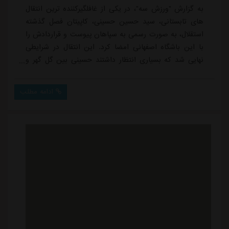
به گزارش "ورزش سه"، در یکی از غافلگیرکننده ترین انتقال
های تابستانی، سید حسین حسینی، کاپیتان فصل گذشته
استقلال، به صورت رسمی به سپاهان پیوست و قراردادش را
با این باشگاه اصفهانی امضا کرد. این انتقال در شرایطی
نهایی شد که بسیاری انتظار داشتند حسینی بین گل گهر و
تراکتور یکی را انتخاب کند، اما در نهایت سپاهان موفق شد
در رقابت با سایر مدعیان، سنگربان ملی پوش را جذب کند.
ادامه مطلب
انتقالی که بدون تردید یکی از شگفتی های نقل وانتقالات
فصل بیست وپنجم فوتبال ایران خواهد بود.با جذب آنتونیو
آدان، دروازه بان اسپانیایی...