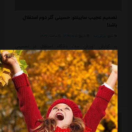
تصمیم عجیب ساپینتو: حسینی گلر دوم استقلال
باشد!
منبع:
ورزش سه
تاریخ:
۱۴۰۴/۰۵/۰۱
ساعت:
۱۹:۳۶
به گزارش "ورزش سه"، باشگاه استقلال در تصمیمی
سرنوشت ساز، با آنتونیو آدان دروازه بان باتجربه اسپانیایی
به توافق نهایی دست پیدا کرده؛ اتفاقی که عملاً به معنای
پایان همکاری با سید حسین حسینی، کاپیتان استقلال در
سال های اخیر است. دروازه بانی که بیش از یک دهه در
این تیم حضور داشت و تنها یک مقطع کوتاه برای خدمت
سربازی از جمع آبی ها جدا شده بود، حالا در آستانه
ادامه مطلب
خداحافظی ای تلخ از تیم محبوبش قرار گرفته است. گفته
می شود دو باشگاه تراکتور و گل گهر سیرجان مقصدهای
احتمالی حسینی در فصل بیست وپنجم لیگ برتر خوا...