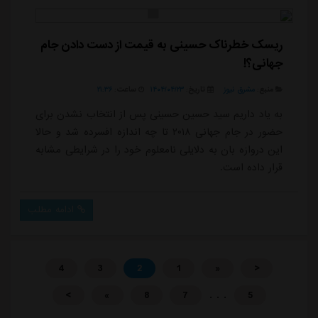
اما حالا از باشگاه تراکتور خبر می...
ریسک خطرناک حسینی به قیمت از دست دادن جام
جهانی؟!
منبع:
مشرق نیوز
تاریخ:
۱۴۰۴/۰۴/۲۳
ساعت:
۲۱:۳۶
به یاد داریم سید حسین حسینی پس از انتخاب نشدن برای
حضور در جام جهانی ۲۰۱۸ تا چه اندازه افسرده شد و حالا
این دروازه بان به دلایلی نامعلوم خود را در شرایطی مشابه
قرار داده است.
ادامه مطلب
4
3
2
1
«
<
. . .
>
»
8
7
5