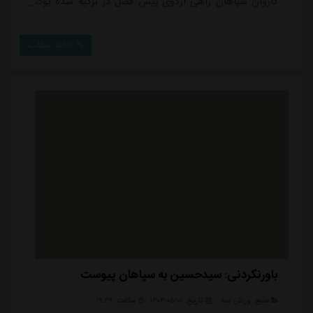
کاروان سپاهان راهی اردوی پیش فصل در ترکیه شده بود،
در تصاویر منتشر شده از تمرینات اخیر تیم دیده نمی شود و
تنها نیما میرزازاد زیر نظر محمد سواری و برانکو کاتیچ تمرین
ادامه مطلب
می کند.بر اساس شنیده ها، توافق رسمی سپاهان با
سیدحسین حسینی، دروازه بان فصل گذشته استقلال و گلر
فعلی تیم ملی، عامل اصلی غیبت اخباری در ت...
باورنکردنی: سیدحسین به سپاهان پیوست
منبع:
ورزش سه
تاریخ:
۱۴۰۴/۰۵/۰۱
ساعت:
۱۹:۳۶