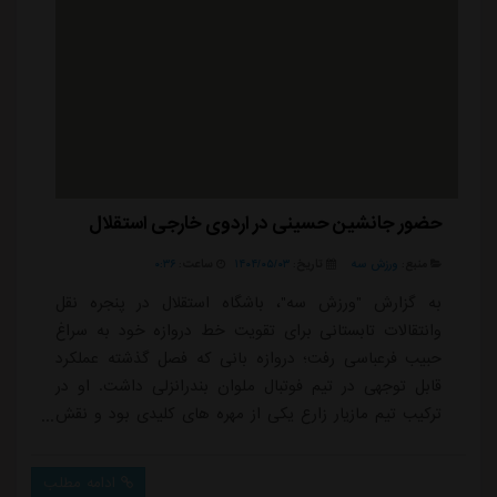
حضور جانشین حسینی در اردوی خارجی استقلال
منبع:
ورزش سه
تاریخ:
۱۴۰۴/۰۵/۰۳
ساعت:
۰:۳۶
به گزارش "ورزش سه"، باشگاه استقلال در پنجره نقل
وانتقالات تابستانی برای تقویت خط دروازه خود به سراغ
حبیب فرعباسی رفت؛ دروازه بانی که فصل گذشته عملکرد
قابل توجهی در تیم فوتبال ملوان بندرانزلی داشت. او در
ترکیب تیم مازیار زارع یکی از مهره های کلیدی بود و نقش
مهمی در رسیدن این تیم به فینال جام حذفی ایفا کرد.حبیب
فرعباسی البته تحت قرارداد باشگاه ذوب آهن بود که برای
ادامه مطلب