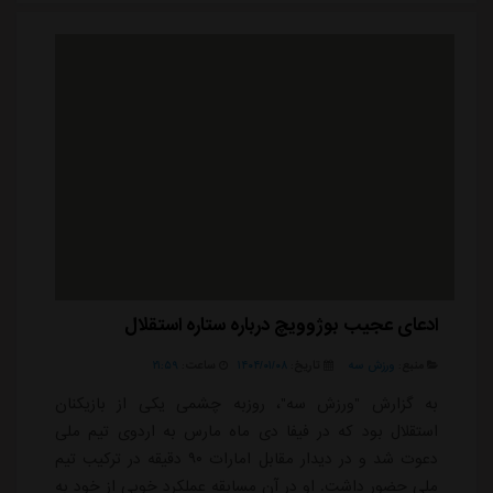
تحت تأثیر قرار دادن فضای رسانه ای مطرح شده، باعث
واکنش هایی شد؛ چرا که در شرایط کنونی، استقلال هیچ ...
ادعای عجیب بوژوویچ درباره ستاره استقلال
منبع:
ورزش سه
تاریخ:
۱۴۰۴/۰۱/۰۸
ساعت:
۲۱:۵۹
به گزارش "ورزش سه"، روزبه چشمی یکی از بازیکنان
استقلال بود که در فیفا دی ماه مارس به اردوی تیم ملی
دعوت شد و در دیدار مقابل امارات ۹۰ دقیقه در ترکیب تیم
ملی حضور داشت. او در آن مسابقه عملکرد خوبی از خود به