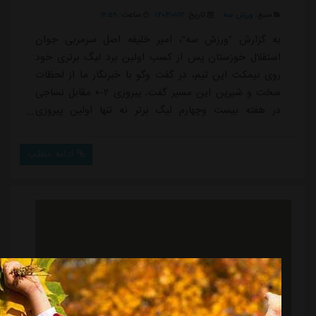
منبع:
ورزش سه
تاریخ:
۱۴۰۴/۰۱/۱۲
ساعت:
۱۲:۵۹
به گزارش "ورزش سه"، امیر خلیفه اصل سرمربی جوان
استقلال خوزستان پس از کسب اولین برد لیگ برتری خود
روی نیمکت این تیم، در گفت وگو با خبرنگار ما از لحظات
سخت و شیرین این مسیر گفت. پیروزی ۲-۰ مقابل نساجی
در هفته بیست وچهارم لیگ برتر نه تنها اولین پیروزی
شخصی او به عنوان سرمربی در این رقابت ها بود، بلکه
اولین برد تاریخ استقلال خوزستان برابر نساجی نیز محسوب
ادامه مطلب
می شد. خلیفه اصل که پس از جدایی بورژویچ هدایت تیم
را برعهده گرفته، در این مصاحبه از چالش های مربیگری،
شرایط تیم استقلال خوزستان و برنامه های آینده ...