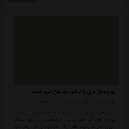
کمک زیادی به آینده استقلال داشته باشد. او در ابتدای
مصاحبه خود با خبرنگار ما نظرش را اینطور بیان کرد که
نباید به همکاری سهراب و استقل...
بوژوویچ: بازی با تراکتور یک نوع دربی است
منبع:
ورزش سه
تاریخ:
۱۴۰۴/۰۱/۱۴
ساعت:
۲۲:۵۹
به گزارش "ورزش سه"، استقلال که مدت زیادی از آخرین
پیروزی اش می گذرد و پس از شکست دادن تیم فوتبال
الریان قطر در رقابت های لیگ نخبگان، در پنج دیدار اخیر