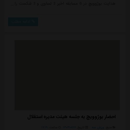
هدایت بوژوویچ در 6 مسابقه اخیر 3 تساوی و 3 شکست را
ثبت کرده و بدون برد مانده، موجب نگرانی مدیران باشگاه
و هواداران این تیم شده است. از آنجایی که استقلال عملا
ادامه مطلب
شانسی برای کسب قهرمانی و حتی سهمیه لیگ نخبگان آسیا
از لیگ برتر ندارد، هدف گذاری این تیم برای پایان خوش در
فصل جاری روی جام حذفی و قهرمان...
احضار بوژوویچ به جلسه هیئت مدیره استقلال
منبع:
ورزش سه
تاریخ:
۱۴۰۴/۰۱/۱۷
ساعت:
۱۷:۱۹