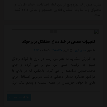
عبارت میودراگ بوژوویچ از بین تمام اطلاعات، اخبار، مقالات و
محتوای وب سایت استقلال آنلاین جستجو و نماش داده شده
است.
تغییرات قطعی در خط دفاع استقلال برابر فولاد
منبع:
مشرق نیوز
تاریخ:
۱۴۰۴/۰۱/۲۰
ساعت:
۶:۵۳
به گزارش مشرق، به نظر می رسد در بازی با فولاد رافائل
سیلوا به ترکیب اصلی این تیم بر می گردد و جای
محمدحسین مرادمند را می گیرد، بازیکنی که در بازی با
تراکتور عملکرد بسیار ضعیفی داشت.سرمربی استقلال برای
بازی با فولاد خوزستان در هفته بیست و پنجم لیگ برتر
تغییراتی اساسی در خط دفاع تیم اعمال خواهد کرد.
مهمترین این تغییرات، بازگشت رافائل سیلوا، مدافع برزیلی
ادامه مطلب
به ترکیب اصلی استقلال است که جایگزین محمدحسین
مرادمند خواهد شد.تغییرات دفاعی استقلال به ویژه بازگشت