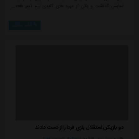
نمایش گذاشت و یکی از مهره های کلیدی تیم امیر قلعه
نویی بود.با این حال، مصدومیت چشمی باعث شد تا او
دیدار مقابل ازبکستان را از دست بدهد و نتواند در این
ادامه مطلب
مسابقه تیم ملی را همراهی کند. این مصدومیت حالا به
یک دغدغه جدی برای استقلال تبدیل شده است.چند روز
پیش، ایمان عالمی، سرپرست باشگاه استقلال، اعلام...
دو بازیکن استقلال بازی فردا را از دست دادند
منبع:
ورزش سه
تاریخ:
۱۴۰۴/۰۱/۰۸
ساعت:
۲۱:۵۹