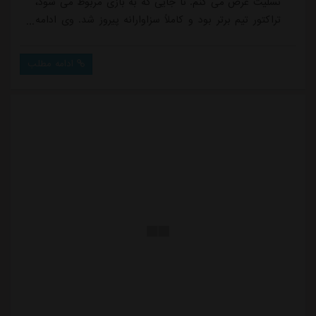
تسلیت عرض می کنم. تا جایی که به بازی مربوط می شود،
تراکتور تیم برتر بود و کاملاً سزاوارانه پیروز شد. وی ادامه
داد: امشب موفق نشدیم بازی خود را تحمیل کنیم. بخش
هایی از بازی به خصوص در نیمه دوم خوب بازی می
ادامه مطلب
کردیم، اما تراکتور هدفمندتر بازی کرد و موفق به زدن دو
گل به ما شد و حتی چندین شانس گل دیگر نیز ایجاد کرد.
در ادامه نشست خبرنگاران تبریزی به دلیل اِ...