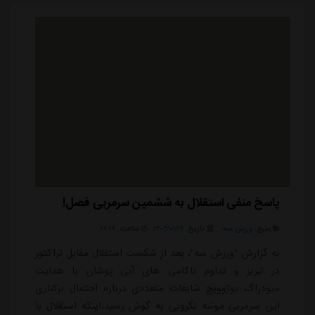
رافائل سیلوا می تواند عملکرد دفاعی این تیم را ...
پاسخ منفی استقلال به ششمین سرمربی فصل!
منبع:
ورزش سه
تاریخ:
۱۴۰۴/۰۱/۱۷
ساعت:
۱۷:۱۹
به گزارش "ورزش سه"، بعد از شکست استقلال مقابل تراکتور
در تبریز و تداوم ناکامی های آبی پوشان با هدایت
میودراگ بوژوویچ شایعات متعددی درباره احتمال برکناری
این سرمربی مونته نگرویی به گوش رسید.اینکه استقلال با