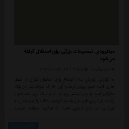
میداوودی: تصمیمات بزرگی برای استقلال گرفته
می‌شود
منبع:
ورزش سه
تاریخ:
۱۴۰۴/۰۱/۱۴
ساعت:
۲۲:۵۹
به گزارش "ورزش سه"، اوضاع برای استقلال تهران در فصل
جاری اصلا خوب پیش نرفت. آبی ها که نتوانستند در لیگ
نخبگان آسیا از پس النصر بربیایند و در لیگ برتر هم خیلی
راحت از کورس قهرمانی فاصله گرفتند، حالا تنها امیدشان به
قهرمانی در جام حذفی است تا اینگونه بتوانند سهمیه
آسیایی خود را هم حفظ کنند. با این حال میلاد میداوودی
پیشکست استقلال معتقد است تیم مدیریتی جدید می تواند
ادامه مطلب