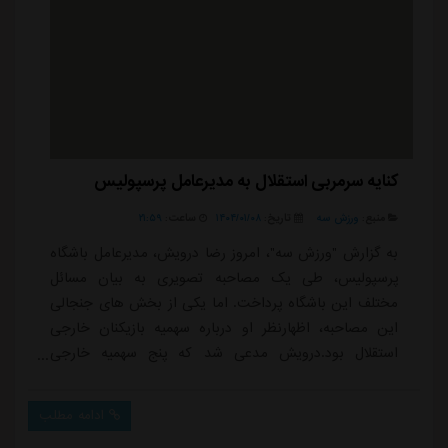
کنایه سرمربی استقلال به مدیرعامل پرسپولیس
منبع:
ورزش سه
تاریخ:
۱۴۰۴/۰۱/۰۸
ساعت:
۲۱:۵۹
به گزارش "ورزش سه"، امروز رضا درویش، مدیرعامل باشگاه
پرسپولیس، طی یک مصاحبه تصویری به بیان مسائل
مختلف این باشگاه پرداخت. اما یکی از بخش های جنجالی
این مصاحبه، اظهارنظر او درباره سهمیه بازیکنان خارجی
استقلال بود.درویش مدعی شد که پنج سهمیه خارجی
استقلال سوخته است و این تیم برای فصل آینده تنها امکان
جذب یک بازیکن خارجی را خواهد داشت. این ادعا که به
ادامه مطلب
نظر می رسد یا ناشی از اطلاعات نادرست باشد یا با هدف