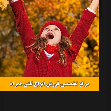
بوژوویچ در حالتی که کمتر دیده‌اید
منبع:
ورزش سه
تاریخ:
۱۴۰۴/۰۱/۱۱
ساعت:
۷:۵۹
به گزارش ورزش سه، میودراگ بوژوویچ معمولاً به عنوان
یک مربی آرام و کم حاشیه شناخته می شود. سرمربی مونته
نگرویی استقلال در بیشتر بازی ها کنار زمین بدون فریاد و
هیاهو، تنها نظاره گر عملکرد تیمش است و به ندرت لب
خط واکنش های تند نشان می دهد.اما در دیدار مقابل خیبر
خرم آباد، از دقیقه ۷۰ به بعد، چهره ای متفاوت از بوژوویچ
دیده شد. او که از روند بازی و عملکرد شاگردانش ناراضی
ادامه مطلب
بود، برای اولین بار در این فصل عصبانیتش را به وضوح
نشان داد. او با پرتاب یک بطری و صحبت های پرحرارت با
نیمکت تیمش و فریاد بر سر با...