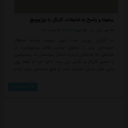
بیفوما و پاسخ به شایعات: کارتال یا بوژوویچ
منبع:
ورزش سه
تاریخ:
۱۴۰۴/۰۱/۱۷
ساعت:
۸:۵۹
به گزارش "ورزش سه"، تیوی بیفوما، مهاجم استقلال
خوزستان، پس از تساوی تیمش مقابل پرسپولیس، در
شرایطی که شایعاتی درباره احتمال پیوستنش به پرسپولیس
با حضور کارتال به گوش می رسد، تاکید کرد که فقط روی
بازی های تیمش متمرکز است و هیچ تصمیمی برای آینده
اش نگرفته است.ویدئو: 372515بیفوما که سابقه همکاری با
کارتال را در ترکیه دارد گفت: اگر پرسپولیس من را بخواهد،
ادامه مطلب
خوشحال می شوم، ولی فعلاً تمرکز من روی بازی هاست.او
همچنین درباره شایعاتی که درباره احتمال حضورش در
استقلال تهران در فصل آینده مطرح شده، گفت: حضور د...