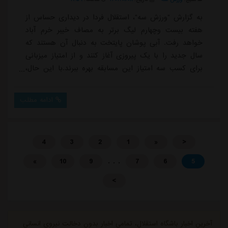
به گزارش "ورزش سه"، استقلال فردا در دیداری حساس از
هفته بیست وچهارم لیگ برتر به مصاف خیبر خرم آباد
خواهد رفت. آبی پوشان پایتخت به دنبال آن هستند که
سال جدید را با یک پیروزی آغاز کنند و از امتیاز میزبانی
برای کسب سه امتیاز این مسابقه بهره ببرند.با این حال،
میودراگ بوژوویچ، سرمربی مونته نگرویی استقلال، در این
دیدار چند بازیکن تیمش را به دلیل مصدومیت در اختیار
ادامه مطلب
نخواهد داشت که این مسئله می تواند کار را برای او و
تیمش دشوار کند.آرش رضاوند یکی از بازیکنانی است که
پیش از دیدار برگشت مقابل النصر عربستان ...
4
3
2
1
«
<
. . .
»
10
9
7
6
5
>
آخرین اخبار باشگاه استقلال، تمامی اخبار بدون دخالت نیروی انسانی