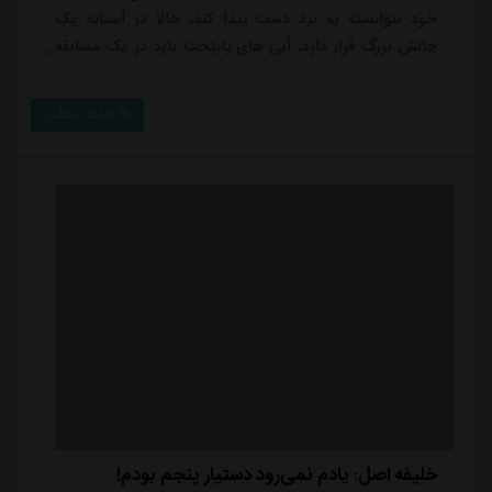
خود نتوانسته به برد دست پیدا کند، حالا در آستانه یک
چالش بزرگ قرار دارد. آبی های پایتخت باید در یک مسابقه
سخت و دشوار مقابل تیم آماده تراکتور قرار بگیرند.این در
حالی است که استقلال هیچ شانسی برای قهرمانی یا کسب
ادامه مطلب
سهمیه ندارد، اما همچنان به دنبال این است که فصل را با
جایگاهی بهتر به پایان برساند. در این راستا، پیروزی در تبریز
می تواند برای آن ها گامی...
خلیفه اصل: یادم نمی‌رود دستیار پنجم بودم!