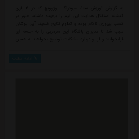
به گزارش "ورزش سه"، میودراگ بوژوویچ که در 6 بازی
گذشته استقلال هدایت این تیم را برعهده داشته، هنوز در
کسب پیروزی ناکام بوده و تداوم نتایج ضعیف آبی پوشان
سبب شد تا مدیران باشگاه این سرمربی را به جلسه ای
فرابخوانند و از او درباره مشکلات توضیح بخواهند.به همین
خاطر امروز بوژوویچ در جمع اعضای هیئت مدیره باشگاه
استقلال حضور یافت. مجتبی جباری دستیار ایرانی این
ادامه مطلب
سرمربی به همراه ایمان عالمی مدیر تیم هم در جلسه حاضر
بودند .در این جلسه علی نظری جویباری و سایر اعضای
هیئت مدیره توضیحاتی را از بوژوویچ درباره ن...