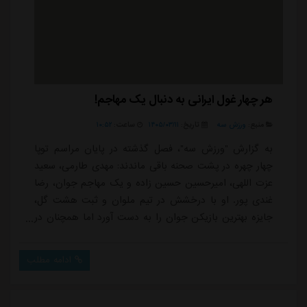
هر چهار غول ایرانی به دنبال یک مهاجم!
منبع:
ورزش سه
تاریخ:
۱۴۰۵/۰۳/۱۱
ساعت:
۱۰:۵۲
به گزارش "ورزش سه"، فصل گذشته در پایان مراسم توپا
چهار چهره در پشت صحنه باقی ماندند: مهدی طارمی، سعید
عزت اللهی، امیرحسین حسین زاده و یک مهاجم جوان، رضا
غندی پور. او با درخشش در تیم ملوان و ثبت هشت گل،
جایزه بهترین بازیکن جوان را به دست آورد اما همچنان در
این جمع کمی غریبه بود. مهاجمی که همیشه با دستهای
بسته، مدل مو و صورت جالب و البته تیزچنگی یک مهاجم
ادامه مطلب
گلزن، شناخته می شد و حالا میخواست گام بعدی را بردارد
- به سوی سرزمین های سوزان حاشیه خلیج فارس و حالا
مهاجرت معکوس به ایران در قامت یک مهاجم پرطر...