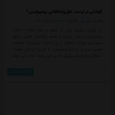
کوشکی در لیست نقل‌وانتقالاتی پرسپولیس؟
منبع:
مشرق نیوز
تاریخ:
۱۴۰۵/۰۴/۱۸
ساعت:
۲۱:۲۴
به گزارش مشرق، پس از توافق و عقد قرارداد باشگاه
پرسپولیس با چند بازیکن از جمله ابوالفضل جلالی مدافع
سابق تیم فوتبال استقلال، از روز گذشته (چهارشنبه) شایعات
عجیبی مبنی بر مذاکره پرسپولیس با علیرضا کوشکی هافبک
استقلال مطرح شد.پیگیری ها در این زمینه نشان می دهد
کوشکی که قراردادش با استقلال به اتمام رسیده، در لیست
نقل وانتقالاتی باشگاه پرسپولیس نیست و هیچ مذاکره ای
ادامه مطلب
نیز از سوی مدیران این باشگاه با این بازیکن نشده
است.برخی ها در این زمینه معتقدند با توجه به بسته بودن
پنجره نقل وانتقالاتی استقلال و شرا...