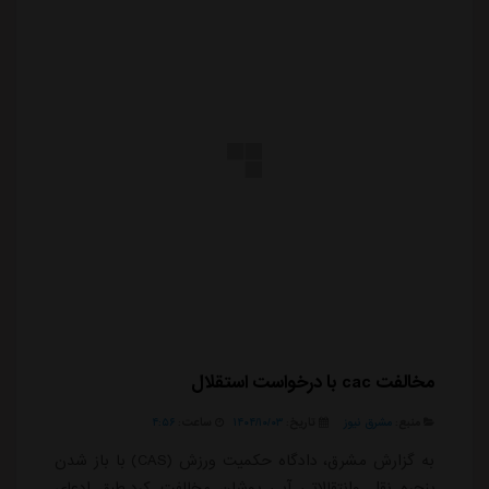
مخالفت cac با درخواست استقلال
منبع:
مشرق نیوز
تاریخ:
۱۴۰۴/۱۰/۰۳
ساعت:
۴:۵۶
به گزارش مشرق، دادگاه حکمیت ورزش (CAS) با باز شدن
پنجره نقل وانتقالاتی آبی پوشان مخالفت کرد.طبق ادعای