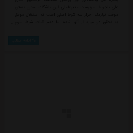
علی تاجرنیا، سرپرست مدیرعاملی این باشگاه، صدور دستور
موقت نیازمند احراز سه شرط اصلی است که استقلال موفق
به تحقق دو مورد از آنها شده اما عدم اثبات شرط سوم
باعث شد دادگاه تصمیم بگیرد تا زمان صدور رای نهایی در
پرونده منتظر محمد، پنجره نقل و انتقالاتی این باشگاه
ادامه مطلب
همچنان بسته بماند.