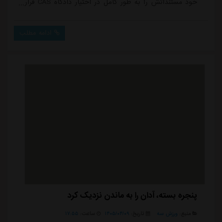
خود مستنداتش را به طور کامل در اختیار دادگاه CAS قرار
داده و همچنین به طور موازی توافقات لازم با منتظر محمد،
بازیکن عراقی اسبق استقلال و وکیل او انجام شده است.در
ادامه مطلب
این مرحله هیئت داوری CAS نظر و لایحه نهایی فیفا را به
عنوان یکی از طرف های دعوا جویا می شود و پس از
دریافت پاسخ فیفا، رای نهایی پرونده ...
پنجره بسته، آدان را به ماندن نزدیک کرد
منبع:
ورزش سه
تاریخ:
۱۴۰۵/۰۴/۰۹
ساعت:
۱۷:۵۵