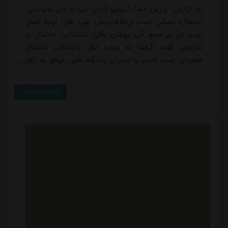
به گزارش "ورزش سه"، آنتونیو آدان، دروازه بان اسپانیایی
استقلال، ممکن است برخلاف پیش بینی های اولیه فصل
آینده نیز در جمع آبی پوشان باقی بماند.این احتمال در
شرایطی قوت گرفته که پنجره نقل وانتقالاتی استقلال
همچنان بسته است و مدیران باشگاه هنوز موفق به رفع
این مشکل نشده اند. از سوی دیگر، سهراب بختیاری زاده
نیز نظر مثبتی روی عملکرد آدان دارد و تمایل دارد در صورت
ادامه مطلب
فراهم نشدن شرایط جذب دروازه بان جدید، این گلر
اسپانیایی در جمع آبی ها حفظ شود.استقلال فصل آینده
باید در سه رقابت مهم شامل لیگ برتر ۱۸ تیمی، ...