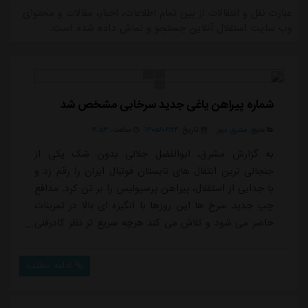
عبارت نقل و انتقالات از بین تمام اطلاعات، اخبار، مقالات و محتوای
وب سایت استقلال آنلاین جستجو و نماش داده شده است.
شماره پیراهن یاغی جدید سرخابی مشخص شد
منبع:
مشرق نیوز
تاریخ:
۱۴۰۵/۰۴/۲۴
ساعت:
۲۱:۵۳
به گزارش مشرق، ابوالفضل جلالی بدون شک یکی از
جنجالی ترین انتقال های تابستان فوتبال ایران را رقم زد و
با جدایی از استقلال، پیراهن پرسپولیس را بر تن کرد. مدافع
چپ جدید سرخ ها این روزها با انگیزه ای بالا در تمرینات
حاضر می شود و تلاش می کند هرچه سریع تر نظر کادرفنی
را جلب کرده و جایگاهش را در ترکیب اصلی به دست
بیاورد.نکته جالب درباره جلالی این است که او قصد ندارد
ادامه مطلب
شماره پیراهنش را تغییر دهد. این مدافع که در استقلال با
شماره ۳۳ به میدان می رفت، از این شماره به عنوان