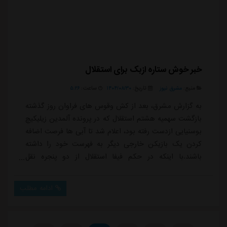
خبر خوش ستاره ازبک برای استقلال
منبع:
مشرق نیوز
تاریخ:
۱۴۰۴/۰۸/۳۰
ساعت:
۵:۲۶
به گزارش مشرق، بعد از کش وقوس های فراوان روز گذشته
بازگشت سهمیه هشتم استقلال که در پرونده آلمدین زیلیکیچ
بوسنیایی ازدست رفته بود، اعلام شد تا آبی ها فرصت اضافه
کردن یک بازیکن خارجی دیگر به فهرست خود را داشته
باشند.با اینکه در حکم فیفا استقلال از دو پنجره نقل
وانتقالاتی پیش رو محکوم شده اما باید توجه داشت که
آبی ها تا نیم فصل می توانند یک بازیکن آزاد را جذب و
ادامه مطلب
نامش را وارد لیست خود کنند.بنابراین ازآنجایی که
ماشاریپوف ازبکستانی با استقلال قرارداد دارد، بازگشتش به
لیست تیم بدون مشکل است و در صورت مح...