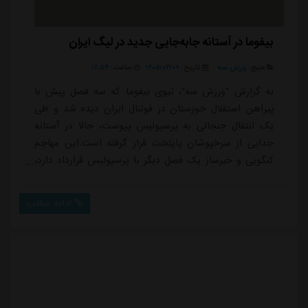
بیفوما در آستانه جابه‌جایی جدید در لیگ ایران
منبع:
ورزش سه
تاریخ:
۱۴۰۵/۰۴/۰۹
ساعت:
۱۷:۵۴
به گزارش "ورزش سه"، تیوی بیفوما که سه فصل پیش با
پیراهن استقلال خوزستان در فوتبال ایران دیده شد و طی
یک انتقال جنجالی به پرسپولیس پیوست، حالا در آستانه
جدایی از سرخپوشان پایتخت قرار گرفته است.این مهاجم
کنگویی و خبرساز یک فصل دیگر با پرسپولیس قرارداد دارد،
اما ظاهرا با پیشنهاد مسئولان باشگاه برای فسخ قرارداد
مواجه شده است. به همین خاطر مذاکرات بیفوما و
ادامه مطلب
مدیران پرسپولیس برای فسخ قرارداد توافقی آغاز شده و
ادامه دارد.اگرچه هنوز بیفوما و مدیران پرسپولیس برای
فسخ قرارداد به تفاهم نرسیدند اما به نظر می ...