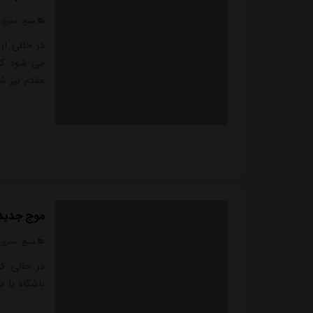
منبع:
مشرق ن
در حالی از
می شود که 
مقدم نیز شا
موج جدید 
منبع:
مشرق ن
در حالی که
باشگاه با 