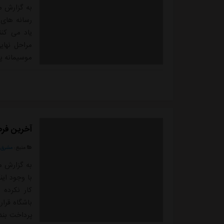
به گزارش م
رسانه های 
یاد می کن
جنوبی بوده
شناخته شده
آخرین فرص
منبع:
مشرق ن
به گزارش م
با وجود این
کار نکرده 
باشگاه قرار
پرداخت بند