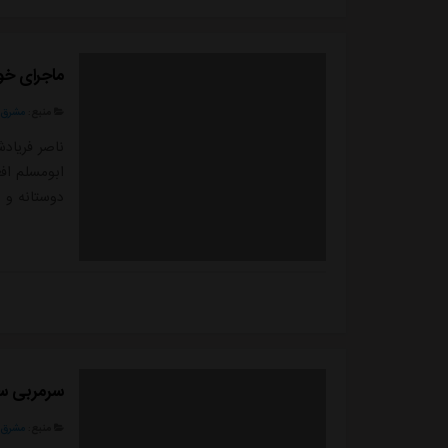
ماجرای خو
منبع:
مشرق ن
ناصر فریادش
ابومسلم اف
دوستانه و 
سرمربی سا
منبع:
مشرق ن