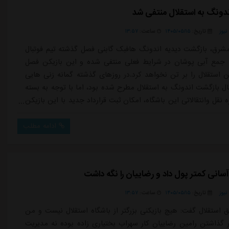
دونگ به استقلال منتفی شد
یوز
تاریخ:
۱۴۰۵/۰۵/۱۵
ساعت:
۱۳:۵۷
شرق، بازگشت دیدیه اندونگ هافبک گابنی فصل گذشته تیم فوتبال
ه جمع آبی پوشان در شرایط فعلی منتفی شده و این بازیکن فصل
هن استقلال را بر تن نخواهد کرد.در روزهای گذشته گمانه زنی هایی
مال بازگشت اندونگ به استقلال مطرح شده بود، اما با توجه به بسته
 نقل وانتقالاتی این باشگاه، امکان ثبت قرارداد جدید با این بازیکن
د و همین موضوع شانس بازگشت او را از بین برده است.از سوی
ربی تیم ملی گابن نیز از اندونگ خواسته است هرچه سریع تر
ادامه مطلب
گاهی خ...
سانی کمتر پول داد و رضاییان را نگه داشت
یوز
تاریخ:
۱۴۰۵/۰۵/۱۵
ساعت:
۱۳:۵۷
ق استقلال گفت: هیچ بازیکنی بزرگتر از باشگاه استقلال نیست و من
ر گذاشتن رامین رضاییان کار سهراب بختیاری زاده بوده نه مدیریت