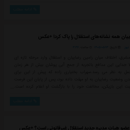
 توافق برسد پیشنهاد مالی جدیدی به استقلال داد که مورد موافقت
ن باشگاه قرار نگرفت.پیگیری ها نشان می دهد باشگاه استقلال
ادامه مطلب
ییان همه نشانه‌های استقلال را پاک کرد! +عکس
یوز
تاریخ:
۱۴۰۵/۰۵/۱۳
ساعت:
۳:۳۶
شرق، اختلاف میان رامین رضاییان و استقلال وارد مرحله تازه ای
 جدایی این مدافع باتجربه از جمع آبی پوشان بیش از هر زمان
مل به نظر می رسد.سهراب بختیاری زاده که پیش از این برای
وضعیت رضاییان به او مهلت داده بود، پس از پایان این فرصت
بت این بازیکن، مخالفت خود را با بازگشت او اعلام کرده است.
لال از ابتدا نیز با توجه به حضور صالح حردانی و سامان تورانیان،
انی به نیاز تیمش برای بازگشت رضاییان نداشت و حالا تصمیم نهایی
ادامه مطلب
ه است.در ...