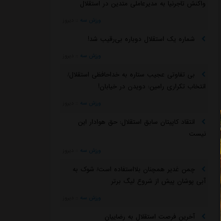
واکنش تاجرنیا به مدیرعاملی متدین در استقلال
ورزش سه
::
دیروز
شماره یک استقلال دوباره بی‌رقیب شد!
ورزش سه
::
دیروز
بی تفاوتی عجیب ستاره به خداحافظی استقلال/
انتخاب تکراری رامین: دویدن در خیابان!
ورزش سه
::
دیروز
انتقاد کاپیتان سابق استقلال: حق هوادار این
نیست
ورزش سه
::
دیروز
چمن غدیر همچنان بلااستفاده است/ شوک به
آبی پوشان پیش از شروع لیگ برتر
ورزش سه
::
دیروز
آخرین فرصت استقلال به رضاییان