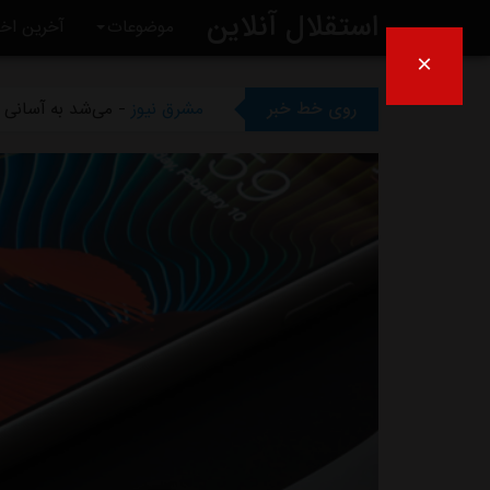
استقلال آنلاین
موضوعات
آخرین اخب
×
مشرق نیوز
- بازگشت اندونگ ب
روی خط خبر
مشرق نیوز
- می‌شد به آسانی ک
مشرق نیوز
- رامین رضاییان رس
مشرق نیوز
- ماجرای خواهرخوان
مشرق نیوز
- سرمربی سابق است