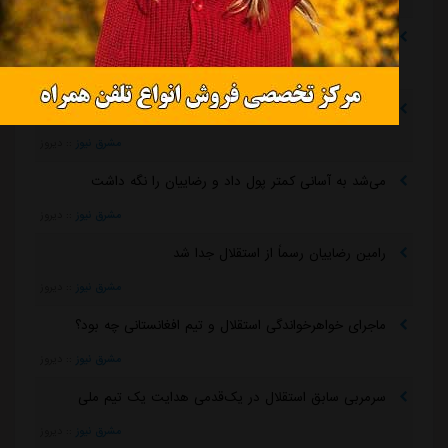
رقم فسخ قرارداد رضاییان با استقلال فقط ۱۰۰میلیون تومان!
مشرق نیوز
::
1 ساعت قبل
بازگشت اندونگ به استقلال منتفی شد
مشرق نیوز
::
دیروز
می‌شد به آسانی کمتر پول داد و رضاییان را نگه داشت
مشرق نیوز
::
دیروز
رامین رضاییان رسماً از استقلال جدا شد
مشرق نیوز
::
دیروز
ماجرای خواهرخواندگی استقلال و تیم افغانستانی چه بود؟
مشرق نیوز
::
دیروز
سرمربی سابق استقلال در یک‌قدمی هدایت یک تیم ملی
مشرق نیوز
::
دیروز