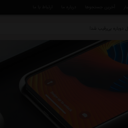
ار
آخرین جستجوها
درباره ما
ارتباط با ما
ه تکلیف مشخص می شود/ واکنش تاجرنیا به مدیرعاملی متدین در استق
 دوباره بی‌رقیب شد!
تاره به خداحافظی استقلال/ انتخاب تکراری رامین: دویدن در خیابان!
بق استقلال: حق هوادار این نیست
بلااستفاده است/ شوک به آبی پوشان پیش از شروع لیگ برتر