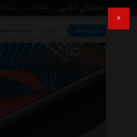
استقلال آنلاین
موضوعات
آخرین اخب
×
ورزش سه
- ظرف دو هفته آیند
روی خط خبر
ورزش سه
- شماره یک استقلال
ورزش سه
- بی تفاوتی عجیب س
ورزش سه
- انتقاد کاپیتان سا
ورزش سه
- چمن غدیر همچنان 