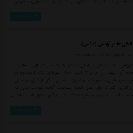
شت و احتمالا پست ده بازی خواهد کرد و مانند دوران حضورش
 یکی از بازیکنان ثابت این تیم خواهد بود و باید دید در یک فضای
فاوت نسبت به استقلال چه عملکردی خواهد داشت و این نمایش
ادامه مطلب
ایت کادرفنی می تواند سکو...
قلالی‌ها در آرامش (عکس)
سه
تاریخ:
۱۴۰۴/۰۴/۲۴
ساعت:
۸:۳۶
ورزش سه"، سامان تورانیان مدافع راست تیم فوتبال استقلال و
مع آبی پوشان را برای گذراندن دوران سربازی ترک کرده بود در
ش فصل ملوان حضور دارد و امروز پا به پای دیگر بازیکنان در سالن
 تمرین شد تا برای فصل جدید مسابقات آماده شود.در حالی که
 حضور رامین رضاییان و صالح حردانی دو بازیکن سطح بالا با سابقه
است قدرتمندی دارد حضور این بازیکن جوان برای او چالش های
مراه داشت و رسیدن به ترکیب اصلی با کنار زدن دو ستاره این تیم
ادامه مطلب
 اما در ح...