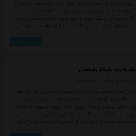
ردوی آماده سازی حاضر شدند و انتظار شروع لیگ بیست و پنجم را
 بتوانند با حضور در ترکیب مسیر پیشرفت را ادامه دهند، دو ستاره
ذر قزوین که در لیگ بیست و سوم پدیده مسابقات بودند در زمان
به سپاهان منتقل شدند و حالا به دنبال اثبات رقابت با ستاره های
ستند.حسین گودرزی فصل گذشته فیکس تیم سپاهان بود و سمت
ختیار گرفته بود اما اضافه شدن میلاد زکی پور او را در موقعیت
ادامه مطلب
ر داد و مسابق...
تو به بدن بازیکنان استقلال
سه
تاریخ:
۱۴۰۴/۰۴/۲۴
ساعت:
۸:۳۶
رزش سه"، ساپینتو می داند برد در سوپرجام مقابل تراکتور می تواند
ه استقلال برای کل فصل باشد. به همین دلیل، اردوی ترکیه به میدان
ای تحول فیزیکی بازیکنان تبدیل شده است. ساپینتو که خاطره
پرجام با استقلال را در کارنامه دارد، این بار می خواهد با تیمی
 همیشه به مصاف تراکتور برود. او به بازیکنان هشدار داده "بدنهای
ثل فنر جمع شده باشد تا در لحظه حساس رها شود." مثلا همین