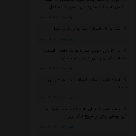
واکنش تاجرنیا به مدیرعاملی متدین در استقلال
ورزش سه
::
16 ساعت قبل
شماره یک استقلال دوباره بی‌رقیب شد!
ورزش سه
::
16 ساعت قبل
بی تفاوتی عجیب ستاره به خداحافظی استقلال/
انتخاب تکراری رامین: دویدن در خیابان!
ورزش سه
::
16 ساعت قبل
انتقاد کاپیتان سابق استقلال: حق هوادار این
نیست
ورزش سه
::
16 ساعت قبل
چمن غدیر همچنان بلااستفاده است/ شوک به
آبی پوشان پیش از شروع لیگ برتر
ورزش سه
::
16 ساعت قبل