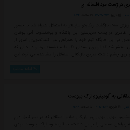
ی در ژست مرد افسانه ای
سه
تاریخ:
۱۴۰۴/۰۴/۲۴
ساعت:
۸:۳۶
ورزش سه"، بازگشت ریکاردو ساپینتو به استقلال همراه شد به حضور
ژن طاهری در پست سرپرستی این باشگاه و پیشکسوت آبی پوشان
حضور در این جایگاه تیم خود را همراهی می کند.تصویری امروز از
 منتشر شد که او روی صندلی تک نفره نشسته بود و در حالی که
روی چشم داشت تمرین بازیکنان استقلال را مشاهده می کرد، این
 استقلالی ها آشناست، دورانی که منصور پورحیدری اسطوره این
ورانی که سرحال و در سلامتی کامل بود با حضور کنار زمین و جایگاه
ادامه مطلب
نار این ...
قلالی به آلومینیوم اراک پیوست
یوز
تاریخ:
۱۴۰۴/۰۴/۲۳
ساعت:
۲۱:۳۶
شرق، مهدی مهدی پور بازیکن سابق استقلال که در نیم فصل دوم
پیراهن نساجی را بر تن داشت، به آلومینیوم اراک پیوست.مهدی