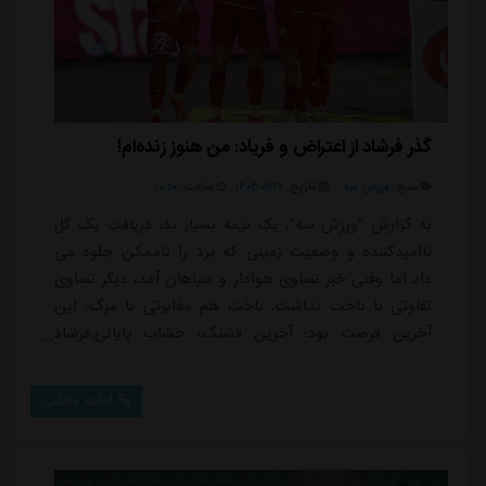
گذر فرشاد از اعتراض و فریاد: من هنوز زنده‌ام!
منبع:
ورزش سه
تاریخ:
۱۴۰۴/۰۲/۱۹
ساعت:
۱۰:۲۰
به گزارش "ورزش سه"، یک نیمه بسیار بد، دریافت یک گل
ناامیدکننده و وضعیت زمینی که برد را ناممکن جلوه می
داد اما وقتی خبر تساوی هوادار و سپاهان آمد، دیگر تساوی
تفاوتی با باخت نداشت. باخت هم مغایرتی با مرگ. این
آخرین فرصت بود؛ آخرین فشنگ، خشاب پایانی.فرشاد
احمدزاده که گل تساوی را زده بود، این بار با یک پاس تودر
استثنایی، اورونوف را با دروازه بان خیبر تک به تک کرد تا
ادامه مطلب
گل پیروزی بخش در میان اعتراض خیبری ها وارد دروازه
شود. ویدئو: 375616این گل، با همه شادی اش، غم بزرگی
به یدک می کشید؛ اندوهی آمیخته با ح...