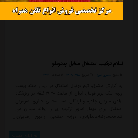
اعلام ترکیب استقلال مقابل چادرملو
منبع:
مشرق نیوز
تاریخ:
۱۴۰۴/۰۲/۱۸
ساعت:
۲۳:۲۱
به گزارش مشرق، تیم فوتبال استقلال در دیدار هفته بیست
ونهم لیگ برتر فوتبال ایران از ساعت ۱۹:۳۰ قیقه در ورزشگاه
آزادی میزبان چادرملو اردکان است.مجتبی جباری، سرمربی
استقلال برای دیدار امروز ترکیب زیر را روانه میدان می
کند:محمدرضاخالدآبادی، روزبه چشمی، رامین رضاییان،
علیرضا کوشکی، دیدیه اندونگ، صالح حردانی، ابوالفضل
جلالی، آرمین سهرابیان، رافائل سیلوا، محمد حسین اسلامی
ادامه مطلب