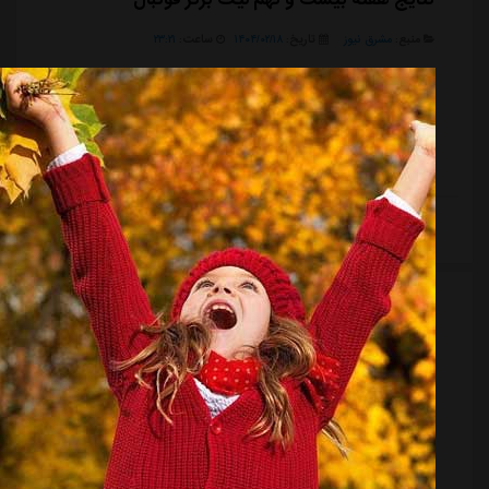
منبع:
مشرق نیوز
تاریخ:
۱۴۰۴/۰۲/۱۸
ساعت:
۲۳:۲۱
دیدارهای هفته بیست و نهم رقابت های لیگ برتر فوتبال
ایران که به صورت همزمان آغاز شده بود، با نتایج جالب و
بعضاً غیر منتظره ای به پایان رسید؛ از جمله توقف تراکتور
قهرمان مقابل نساجی که قعرنشین لیگ برتر است.
ادامه مطلب