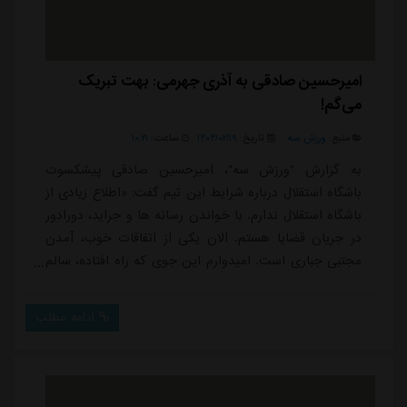
امیرحسین صادقی به آذری جهرمی: بهت تبریک
می‌گم!
منبع:
ورزش سه
تاریخ:
۱۴۰۴/۰۲/۱۹
ساعت:
۱۰:۲۱
به گزارش "ورزش سه"، امیرحسین صادقی پیشکسوت
باشگاه استقلال درباره شرایط این تیم گفت: «اطلاع زیادی از
باشگاه استقلال ندارم. با خواندن رسانه ها و جراید، دورادور
در جریان قضایا هستم. الان یکی از اتفاقات خوب، آمدن
مجتبی جباری است. امیدوارم این جوی که راه افتاده، سالم
باشد و اتفاقاتی که برای مجتبی می افتد نسل سوزی نشود.
یک بازی دیگر تا جام حذفی داریم و امیدوارم هر اتفاقی
ادامه مطلب
بیفتد، همین جباری که دارند بادش می کنند، همین طور
نگهش دارند و یکی از بهترین فوتبالیست های کشورمان را
حیف نکنند. ان شاءالله که با یک...