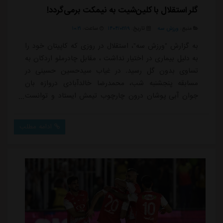
گلر استقلال با کلین‌شیت به نیمکت برمی‌گردد!
منبع:
ورزش سه
تاریخ:
۱۴۰۴/۰۲/۱۹
ساعت:
۱۰:۲۱
به گزارش "ورزش سه"، استقلال در روزی که کاپیتان خود را
به دلیل بیماری در اختیار نداشت ، مقابل چادرملو اردکان به
تساوی بدون گل رسید. در غیاب سیدحسین حسینی در
مسابقه پنجشنبه شب، محمدرضا خالدآبادی دروازه بان
جوان آبی پوشان درون چارچوب تیمش ایستاد و توانست
اولین کلین شیت فصل خودرا به دست بیاورد.خالدآبادی در
فصل جاری تا پیش از بازی با چادرملو تنها یک بار در بازی
ادامه مطلب
رفت مقابل ذوب آهن که حسینی با تصمیم عجیب مدیریت
وقت کنار گذاشته شده بود، درون دروازه استقلال ایستاد و با
دریافت سه گل شکستی تلخ را همراه با ب...