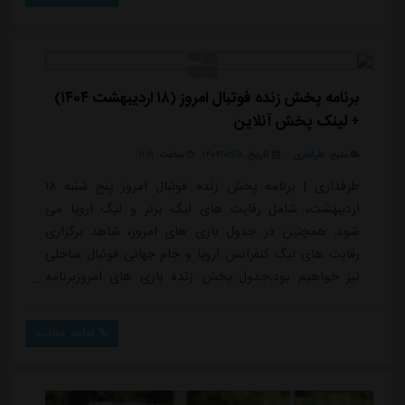
و مسعود جمعه.تیم فوتبال استقلال در حال حاضر با کسب
۳۳ امتیاز در جایگاه هشتم جدول رده بندی لیگ برتر باشگاه
های ایران قرار دارد.
برنامه پخش زنده فوتبال امروز (۱۸ اردیبهشت ۱۴۰۴)
+ لینک پخش آنلاین
منبع:
طرفداری
تاریخ:
۱۴۰۴/۰۲/۱۸
ساعت:
۱۱:۲۱
طرفداری | برنامه پخش زنده فوتبال امروز پنج شنبه ۱۸
اردیبهشت، شامل رقابت های لیگ برتر و لیگ اروپا می
شود. همچنین در جدول بازی های امروز، شاهد برگزاری
رقابت های لیگ کنفرانس اروپا و جام جهانی فوتبال ساحلی
نیز خواهیم بود.جدول پخش زنده بازی های امروزبرنامه
پخش زنده پنج شنبه ۱۸ اردیبهشت، به شرح زیر
است:بازیبستر برگزاریزمان بازیپخش زندهبلاروس - ایرانجام
ادامه مطلب
جهانی فوتبال ساحلی۱۴:۳۰پخش زنده از طرفداری و شبکه
ورزشپرتغال - ژاپنجام جهانی فوتبال ساحلی۱۶:۰۰پخش زنده از
طرفداریسنگال - ایتالیاجام جهانی فوتبال ساحلی۱...