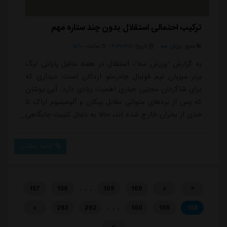
ترکیب احتمالی استقلال بدون چند ستاره مهم
منبع:
ورزش سه
تاریخ:
۱۴۰۴/۰۲/۱۸
ساعت:
۵:۲۰
به گزارش "ورزش سه"، استقلال در هفته ماقبل پایانی لیگ
برتر میزبان تیم فوتبال چادرملو اردکان است؛ دیداری که
برای شاگردان مجتبی جباری اهمیت زیادی دارد. آبی پوشان
که پس از بردهای متوالی مقابل پیکان و آلومینیوم اراک تا
حدی از بحران خارج شده اند، حالا به دنبال تثبیت جایگاهی
مناسب در جدول هستند تا فصل را با آبرو و شرایط روحی
بهتری به پایان برسانند. این دیدار همچنین می تواند نقش
ادامه مطلب
آماده سازی خوبی برای استقلال جهت مصاف با صنعت نفت
در مرحله نیمه نهایی جام حذفی داشته باشد.با این حال،
جباری در این مسابقه با غ...
. . .
157
156
109
108
«
<
. . .
»
263
262
160
159
158
>