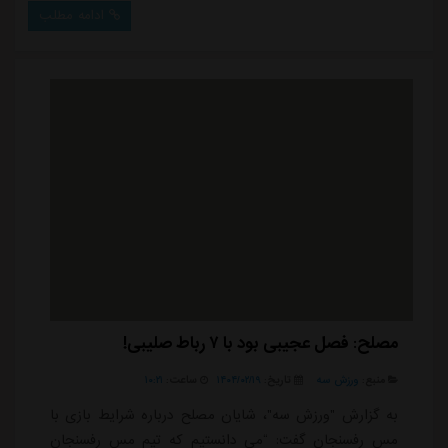
پرسپولیس با استفاده از این فناوری بود و در این بین برخی
ادامه مطلب
باشگاه ها نظیر گل گهر که زیرساخت های لازم و شرایط
مالی مناسبی نیز برای اجرای این فناوری داشتند، در طول
فصل متضرر شدند. اوج ای...
مصلح: فصل عجیبی بود با ۷ رباط صلیبی!
منبع:
ورزش سه
تاریخ:
۱۴۰۴/۰۲/۱۹
ساعت:
۱۰:۲۱
به گزارش "ورزش سه"، شایان مصلح درباره شرایط بازی با
مس رفسنجان گفت: “می دانستیم که تیم مس رفسنجان