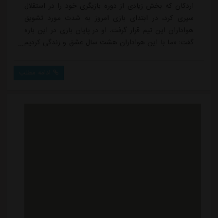
اردکان که بخش زیادی از دوره بازیگری خود را در استقلال
سپری کرد، در ابتدای بازی امروز به شدت مورد تشویق
هواداران این تیم قرار گرفت. او در پایان بازی در این باره
گفت: «ما با این هواداران هشت سال عشق و زندگی کردیم
و امروز هم دمشان گرم سنگ تمام گذاشتند. آنها به من
لطف دارند و این تعامل دلی است. ما هم قلبی آنها را
ادامه مطلب
دوست داریم.»عمران زاده درباره شرایط مسابقه با تساوی
بدون گل تمام شد، توضیح داد: «بازی سختی داشتیم. تیم
استقلال در خانه و با هواداران خودش با...