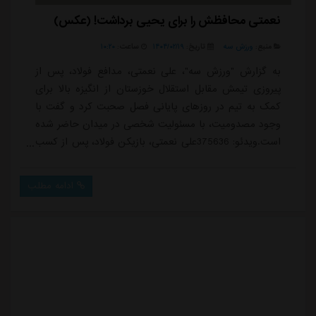
نعمتی محافظش را برای یحیی برداشت! (عکس)
منبع:
ورزش سه
تاریخ:
۱۴۰۴/۰۲/۱۹
ساعت:
۱۰:۲۰
به گزارش "ورزش سه"، علی نعمتی، مدافع فولاد، پس از
پیروزی تیمش مقابل استقلال خوزستان از انگیزه بالا برای
کمک به تیم در روزهای پایانی فصل صحبت کرد و گفت با
وجود مصدومیت، با مسئولیت شخصی در میدان حاضر شده
است.ویدئو: 375636علی نعمتی، بازیکن فولاد، پس از کسب
پیروزی مقابل استقلال خوزستان گفت: فکر می کنم یک بازی
خوب و جان داری بود . خدا را شکر می کنم که توانستیم ۳
ادامه مطلب
امتیاز را بگیریم. دم هواداران دو تیم گرم که حمایت کردند
از تیمشان. امیدوارم که در سال آینده اتفاقات خوبی برای
دو تیم بیافتد.نعمتی درباره رون...