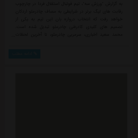
به گزارش "ورزش سه"، تیم فوتبال استقلال فردا در چارچوب
رقابت های لیگ برتر در شرایطی به مصاف چادرملو اردکان
خواهد رفت که انتخاب دروازه بان این تیم به یکی از
تصمیم های کلیدی کادرفنی چادرملو تبدیل شده است.
محمد سعید اخباری، سرمربی چادرملو، تا آخرین لحظات
پیش از بازی در حال ارزیابی شرایط دو سنگربان آماده
تیمش است؛ ادسون ماردن، دروازه بان برزیلی که وضعیت
ادامه مطلب
مصدومیت او هنوز نامشخص است و حجت صدقی، دروازه
بان دوم که در غیاب مردن نمایش های درخشانی داشته
است.حجت صدقی در دیدار اخیر چادرملو برابر فولاد
خوزستان،...