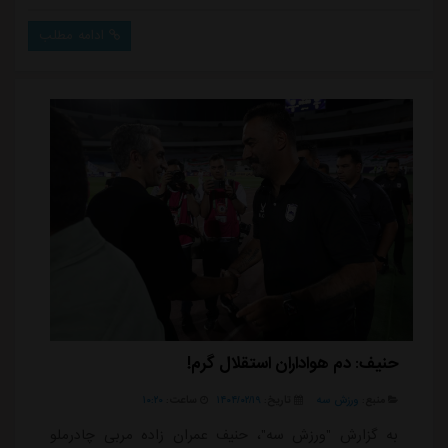
امشب با تمام توانم بازی کردم. واقعاً حالم بد بود و حتی
ادامه مطلب
در میانه بازی به سید گفتم که تعویض شوم، ولی تصمیم
گرفت که خودم ادامه دهم.”گوهری همچنین به حواشی
روی سکوها اشاره کرد و گفت: “من هم داشتم این...
حنیف: دم هواداران استقلال گرم!
منبع:
ورزش سه
تاریخ:
۱۴۰۴/۰۲/۱۹
ساعت:
۱۰:۲۰
به گزارش "ورزش سه"، حنیف عمران زاده مربی چادرملو