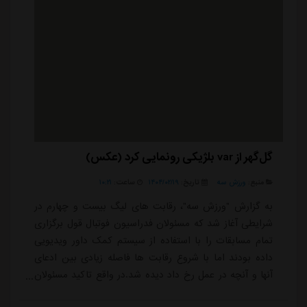
گل‌گهر از var بلژیکی رونمایی کرد (عکس)
منبع:
ورزش سه
تاریخ:
۱۴۰۴/۰۲/۱۹
ساعت:
۱۰:۲۱
به گزارش "ورزش سه"، رقابت های لیگ بیست و چهارم در
شرایطی آغاز شد که مسئولان فدراسیون فوتبال قول برگزاری
تمام مسابقات را با استفاده از سیستم کمک داور ویدیویی
داده بودند اما با شروع رقابت ها فاصله زیادی بین ادعای
آنها و آنچه در عمل رخ داد دیده شد.در واقع تاکید مسئولان
فدراسیون فوتبال تنها روی برگزاری بازی های استقلال و