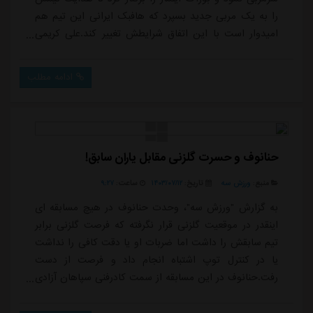
را به یک مربی جدید بسپرد که هافبک ایرانی این تیم هم
امیدوار است با این اتفاق شرایطش تغییر کند.علی کریمی
که در فصل گذشته یکی از مهره های اصلی کایسری اسپور
بود و در 28 مسابقه سوپر لیگ ترکیه به میدان رفت و سه
ادامه مطلب
گل به ثمر رساند، در هفته های ابتدایی فصل جدید به دلیل
آسیب دیدگی در دسترس بوراک ایلماز قرار نگرفت و فقط در
چهار دیدار به عنوان یار جانشی...
حنانوف و حسرت گلزنی مقابل یاران سابق!
منبع:
ورزش سه
تاریخ:
۱۴۰۳/۰۷/۱۲
ساعت:
۹:۲۷
به گزارش "ورزش سه"، وحدت حنانوف در هیچ مسابقه ای
اینقدر در موقعیت گلزنی قرار نگرفته که فرصت گلزنی برابر
تیم سابقش را داشت اما ضربات او یا دقت کافی را نداشت
یا در کنترل توپ اشتباه انجام داد و فرصت از دست
رفت.حنانوف در این مسابقه از سمت کادرفنی سپاهان آزادی
بیشتری در اختیارش قرار گرفته بود و میل هجومی بالایی
داشت و بارها در محوطه جریمه استقلال تاجیکستان صاحب