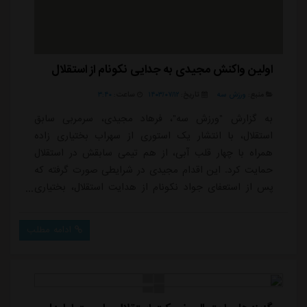
اولین واکنش مجیدی به جدایی نکونام از استقلال
منبع:
ورزش سه
تاریخ:
۱۴۰۳/۰۷/۱۲
ساعت:
۳:۴۰
به گزارش "ورزش سه"، فرهاد مجیدی، سرمربی سابق
استقلال، با انتشار یک استوری از سهراب بختیاری زاده
همراه با چهار قلب آبی، از هم تیمی سابقش در استقلال
حمایت کرد. این اقدام مجیدی در شرایطی صورت گرفته که
پس از استعفای جواد نکونام از هدایت استقلال، بختیاری
زاده به عنوان سرمربی موقت تیم منصوب شده است.
مجیدی با این حرکت به نوعی همبستگی و حمایت خود از
ادامه مطلب
بختیاری زاده را نشان داده است، همان طور که در ابتدای
فصل گذشته نیز پس از انتخاب نکونام به عنوان سرمربی
استقلال، با انتشار پیامی مشابه از او حمایت کرده بود.م...