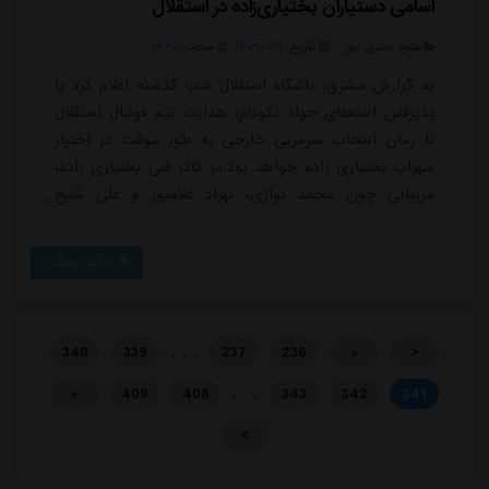
اسامی دستیاران بختیاری‌زاده در استقلال
منبع:
مشرق نیوز
تاریخ:
۱۴۰۳/۰۷/۱۱
ساعت:
۱۶:۴۰
به گزارش مشرق، باشگاه استقلال شب گذشته اعلام کرد با
پذیرفتن استعفای جواد نکونام، هدایت تیم فوتبال استقلال
تا زمان انتخاب سرمربی خارجی به طور موقت در اختیار
سهراب بختیاری زاده خواهد بود.در کادر فنی بختیاری زاده،
مربیانی چون محمد نوازی، بهزاد غلامپور و علی شیخ
الاسلامی حضور خواهند داشت. رضا رجبی و کیانوش
رحمتی که در کادر فنی جواد نکونام حاضر بودند به مانند
ادامه مطلب
سرمربی قبلی استقلال، جدا شدند.تمرین امروز تیم استقلال
از ساعت 16 در زمین شماره دو آزادی و پشت درهای بسته
برگزار خواهد شد.
. . .
340
339
237
236
«
<
. . .
»
409
408
343
342
341
>