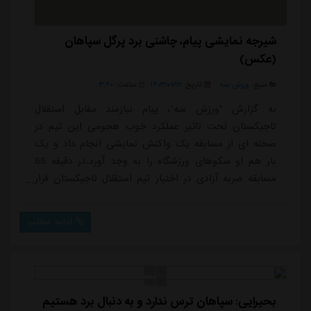
شیرجه نمایشی پیام، چاشنی برد پرگل سپاهان
(عکس)
منبع:
ورزش سه
تاریخ:
۱۴۰۳/۰۷/۱۲
ساعت:
۳:۴۰
به گزارش "ورزش سه"، پیام نیازمند مقابل استقلال
تاجیکستان تحت تاثیر عملکرد خوب هجومی این تیم در
صحنه ای از مسابقه یک واکنش نمایشی انجام داد و یک
بار هم او سکوهای ورزشگاه را به وجد آورد.در دقیقه 65
مسابقه ضربه آزادی در اختیار تیم استقلال تاجیکستان قرار
گرفت که منوچهر جلیلوف ضربه خوبی را به سمت دروازه
سپاهان شلیک کرد و نیازمند با واکنشی تماشایی و شیرجه
ادامه مطلب
دو دست توپ را به شکل نمایشی به کرنر فرستاد تا هم
بازیانش و تماشاگران حاضر در ورزشگاه از این صحنه به
وجد بیایند.نیازمند در این مسابقه موفق به انجام ک...
بحیرایی: سپاهان ترس ندارد و به دنبال برد هستیم