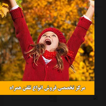
تماشایی دروازه السد را باز کند، در این لحظه با مصدومیت
مواجه شد و از زمین بیرون رفت که حالا به نظر می رسد
آسیب دیدگی او جدی بوده و نمی تواند حداقل در...
شوک روزبه چشمی به استقلال!
منبع:
مشرق نیوز
تاریخ:
۱۴۰۳/۰۷/۱۱
ساعت:
۱۶:۴۰
به گزارش مشرق، روزبه چشمی کاپیتان دوم استقلال در
بازی مقابل السد در همان دقایق اولیه دچار مصدومیت شد.
او پس از بازگشت از قطر درمان پای خود را شروع کرد و
MRI گرفت.با توجه به معاینات اولیه پزشکی، مشخص شد
چشمی حداقل ۴۰ روز از میادین دور است و بدین ترتیب او
حداقل در پنج مسابقه آینده تیمش در لیگ برتر و لیگ
نخبگان آسیا حضور ندارد که احتمال دارد این تعداد افزایش
ادامه مطلب
پیدا کند. گفتنی است استقلال طی یک ماه آینده باید پنج
مسابقه مقابل هوادار تهران، ذوب آهن، النصر عربستان، خیبر
خرم آباد و تراکتور برگزار کند که ...