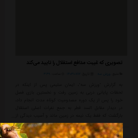
تصویری که غیبت مدافع استقلال را تایید می‌کند
منبع:
ورزش سه
تاریخ:
۱۴۰۳/۰۷/۱۲
ساعت:
۳:۳۹
به گزارش "ورزش سه"، ایمان سلیمی پس از اینکه در
لحظات پایانی دربی به زمین رفت و نخستین بازی فصل
خود را پس از یک دوره مصدومیت کوتاه مدت انجام داد،
در دیدار مقابل السد قطر به جمع نفرات اصلی استقلال
بازگشت که فقط یک نیمه در زمین ماند و آسیب دیدگی از
ناحیه سر اجازه نداد آبی ها را تا پایان همراهی کند.سلیمی
که سعی داشت در وقت های اضافه نیمه اول با ضربه سر
ادامه مطلب