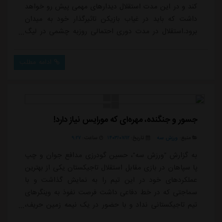
کند و در این مدت استقلال دیدارهای مهمی پیش رو خواهد
داشت که باید در غیاب بازیکن تاثیرگذار خود به میدان
برود.استقلال در مدت دوری احتمالی روزبه چشمی در لیگ
نخبگان به مصاف النصر و الهلال خواهد رفت که سخت ترین
مسابقه آنها در این مسابقات خواهد بود و غیبت چشمی می
ادامه مطلب
تواند نقطه ضعف بزرگی برای این تیم باشد.همچنین
استقلال در بازی های لیگ به ترتیب مقابل هوادار، ذوب
آهن، خیبر و تراکتور حضور پیدا خواهد کرد که د...
جسور و جنگنده، مهره‌ای که مورایس نیاز دارد!
منبع:
ورزش سه
تاریخ:
۱۴۰۳/۰۷/۱۲
ساعت:
۹:۲۷
به گزارش "ورزش سه"، حسین گودرزی مدافع جوان و چپ
پا سپاهان در بازی مقابل استقلال تاجیکستان یکی از بهترین
عملکردهای خود در این تیم را به نمایش گذاشت و با
سماجتی که در خط دفاعی داشت فرصت نفوذ به وینگرهای
تیم تاجیکستانی نداد و با حضور در یک نیمه زمین حریف،
پرس شدیدی را روی خط هافبک این تیم قرار داده