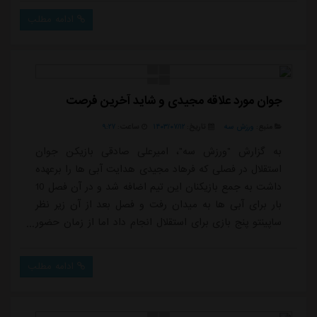
بود.گودرزی در این مسابقه کمتر پیش آمد که در نیمه زمین
ادامه مطلب
خودی حضور داشته باشد و پرس از جلو را در دستور کار
خود قرار داده بود و فشار زیادی به بازیکنان تاجیکستان وارد
کرده بود، او در جریان مسابقه بارها به خط ...
جوان مورد علاقه مجیدی و شاید آخرین فرصت
منبع:
ورزش سه
تاریخ:
۱۴۰۳/۰۷/۱۲
ساعت:
۹:۲۷
به گزارش "ورزش سه"، امیرعلی صادقی بازیکن جوان
استقلال در فصلی که فرهاد مجیدی هدایت آبی ها را برعهده
داشت به جمع بازیکنان این تیم اضافه شد و در آن فصل 10
بار برای آبی ها به میدان رفت و فصل بعد از آن زیر نظر
ساپینتو پنج بازی برای استقلال انجام داد اما از زمان حضور
نکونام فرصتی برای بازی پیدا نکرد.صادقی در اولین فصل
جواد نکونام در دقایق پایانی آخرین مسابقه فصل دقایق
ادامه مطلب
کوتاهی به میدان آمد تا فصل را بدون انجام بازی به پایان
نرساند، او در ابتدای فصل هم از جمع آبی ها جدا شد اما
با توجه به اینکه لیست زیر ...