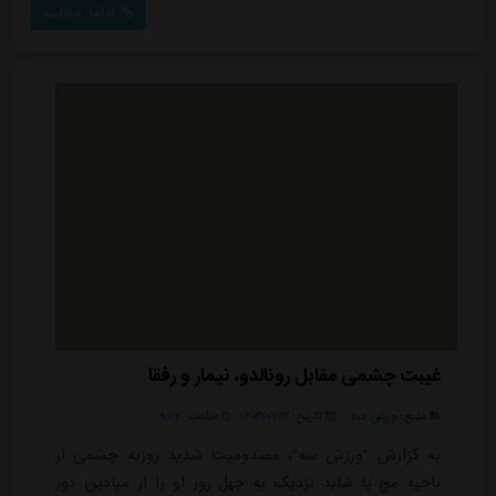
ادامه مطلب
توپ شد.ستاره جوان تاجیکستانی انگیزه بالایی داشت که
مقابل تیم سابقش و همبازیانش در تیم ملی تاجیکستان
گلزنی کند و به عنوان لژیونر فوتبال این کش...
غیبت چشمی مقابل رونالدو، نیمار و رفقا
منبع:
ورزش سه
تاریخ:
۱۴۰۳/۰۷/۱۲
ساعت:
۹:۲۷
به گزارش "ورزش سه"، مصدومیت شدید روزبه چشمی از
ناحیه مچ پا شاید نزدیک به چهل روز او را از میادین دور