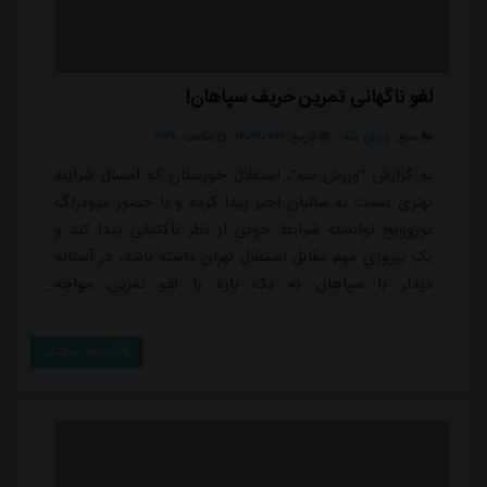
لغو ناگهانی تمرین حریف سپاهان!
منبع:
ورزش سه
تاریخ:
۱۴۰۳/۰۷/۱۲
ساعت:
۳:۳۹
به گزارش "ورزش سه"، استقلال خوزستان که امسال شرایط
بهتری نسبت به سالیان اخیر پیدا کرده و با حضور میودراگ
بوژوویچ توانسته شرایط خوبی از نظر تاکتیکی پیدا کند و
یک پیروزی مهم مقابل استقلال تهران داشته باشد، در آستانه
دیدار با سپاهان به یک باره با لغو تمرین مواجه
شد.شاگردان بوژوویچ در فاصله سه روز مانده به دیدار
حساس هفته هفتم لیگ برتر مقابل سپاهان و در شرایطی
ادامه مطلب
که باید امروز یک جلسه تمرینی انجام می دادند، استراحت
کردند و کار تاکتیکی انجام ندادند که عجیب و غیرمنتظره
بود.استقلال خوزستان که طی روزهای گذ...