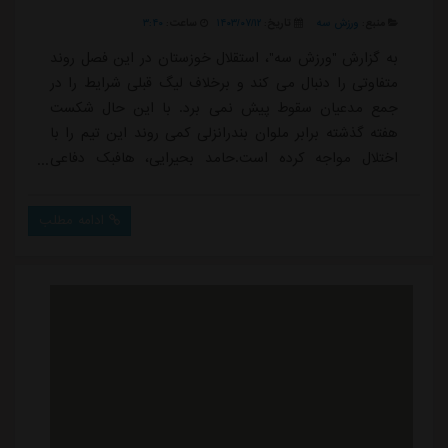
منبع:
ورزش سه
تاریخ:
۱۴۰۳/۰۷/۱۲
ساعت:
۳:۴۰
به گزارش "ورزش سه"، استقلال خوزستان در این فصل روند
متفاوتی را دنبال می کند و برخلاف لیگ قبلی شرایط را در
جمع مدعیان سقوط پیش نمی برد. با این حال شکست
هفته گذشته برابر ملوان بندرانزلی کمی روند این تیم را با
اختلال مواجه کرده است.حامد بحیرایی، هافبک دفاعی
استقلال خوزستان که در این فصل توانسته عملکرد مناسبی
از خود به جا بگذارد، درباره دیدار مقابل ملوان بندرانزلی
ادامه مطلب
گفت: نمایش خوب و باکیفیتی از دو تیم شاهد بودیم و
قطعا تماشاگران از این بازی بالاترین لذت و هیجان را
بردند. علی رغم بارش باران هر دو تیم ن...