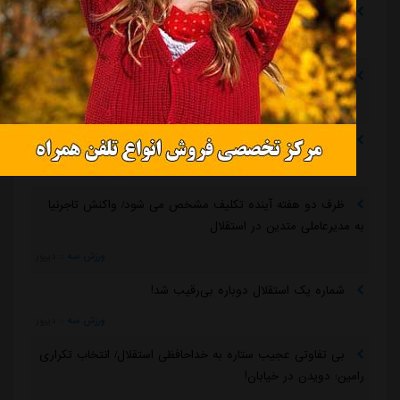
رامین رضاییان رسماً از استقلال جدا شد
مشرق نیوز
::
6 ساعت قبل
ماجرای خواهرخواندگی استقلال و تیم افغانستانی چه بود؟
مشرق نیوز
::
6 ساعت قبل
سرمربی سابق استقلال در یک‌قدمی هدایت یک تیم ملی
مشرق نیوز
::
6 ساعت قبل
ظرف دو هفته آینده تکلیف مشخص می شود/ واکنش تاجرنیا
به مدیرعاملی متدین در استقلال
ورزش سه
::
دیروز
شماره یک استقلال دوباره بی‌رقیب شد!
ورزش سه
::
دیروز
بی تفاوتی عجیب ستاره به خداحافظی استقلال/ انتخاب تکراری
رامین: دویدن در خیابان!