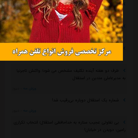
رامین رضاییان رسماً از استقلال جدا شد
مشرق نیوز
::
12 ساعت قبل
ماجرای خواهرخواندگی استقلال و تیم افغانستانی چه بود؟
مشرق نیوز
::
12 ساعت قبل
سرمربی سابق استقلال در یک‌قدمی هدایت یک تیم ملی
مشرق نیوز
::
12 ساعت قبل
ظرف دو هفته آینده تکلیف مشخص می شود/ واکنش تاجرنیا
به مدیرعاملی متدین در استقلال
ورزش سه
::
دیروز
شماره یک استقلال دوباره بی‌رقیب شد!
ورزش سه
::
دیروز
بی تفاوتی عجیب ستاره به خداحافظی استقلال/ انتخاب تکراری
رامین: دویدن در خیابان!