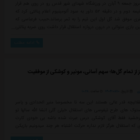
لیگ برتر امروز جمعه ۹ آبان در ورزشگاه شهدای شهر قدس رو در روی هم قرار
گرفتند. در نیمه دوم و در دقیقه ۵۲ داور به سود آلومینیوم اعلام پنالتی کرد که
ی موفق شد گل اول این تیم را به ثمر برساند.حبیب فرعباسی که
ن بازی متوالی در درون دروازه استقلال قرار داشت روی ضربه پنالتی
مینیوم دچار مصدومیت از ناحیه ران پای چپ شد و پس از حضور
استقلال او نتوانست به بازی ادامه دهد و جای خود را به آنتونیو
ادامه مطلب
 از از تمام گل‌ها؛ سهم آسانی، مونیر و کوشکی از موفقیت
ی
تاریخ:
۱۴۰۴/۰۸/۱۰
ساعت:
۱۰:۲۸
الیچه قدر عالی هستند این سه تا مخصوصا منیر الحدادی و یاسر
ستوک های طرح تیفوسی های استقلال خیلی گلی انشا الله سالها تو
درخشید فقط آقای کوشکی درس عبرت شده باشه بی خودی کارت
 که استقلال هرگز لازم نداره حرکت اشتباه هر چند میدونیم بازیکن
انی کردت ولی تو باید حرفه ای عمل کنی از منیر یا آسانی یاد بگیر