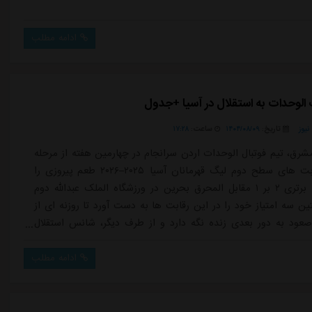
ادامه مطلب
الوحدات به استقلال در آسیا +جدول
یوز
تاریخ:
۱۴۰۴/۰۸/۰۹
ساعت:
۱۷:۲۸
شرق، تیم فوتبال الوحدات اردن سرانجام در چهارمین هفته از مرحله
گروهی رقابت های سطح دوم لیگ قهرمانان آسیا ۲۰۲۵–۲۰۲۶ طعم پیروزی را
چشید و با برتری ۲ بر ۱ مقابل المحرق بحرین در ورزشگاه الملک عبدالله دوم
ین سه امتیاز خود را در این رقابت ها به دست آورد تا روزنه ای از
صعود به دور بعدی زنده نگه دارد و از طرف دیگر، شانس استقلال
ا بیشتر کند.این برد برای نماینده اردن جنبه ای ویژه داشت؛ اکنون
در رتبه چهارم گروه A قرار دارد.در مقابل، تیم المحرق که...
ادامه مطلب