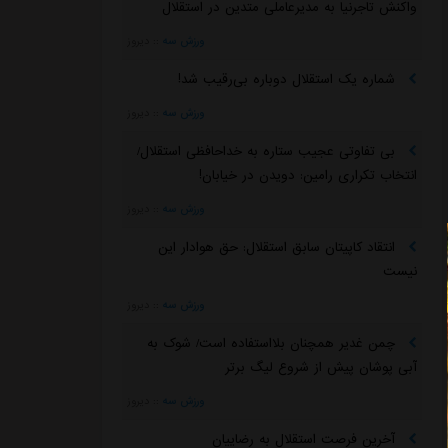
واکنش تاجرنیا به مدیرعاملی متدین در استقلال
ورزش سه
::
دیروز
شماره یک استقلال دوباره بی‌رقیب شد!
ورزش سه
::
دیروز
بی تفاوتی عجیب ستاره به خداحافظی استقلال/
انتخاب تکراری رامین: دویدن در خیابان!
ورزش سه
::
دیروز
انتقاد کاپیتان سابق استقلال: حق هوادار این
نیست
ورزش سه
::
دیروز
چمن غدیر همچنان بلااستفاده است/ شوک به
آبی پوشان پیش از شروع لیگ برتر
ورزش سه
::
دیروز
آخرین فرصت استقلال به رضاییان