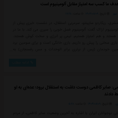
هدف ما کسب سه امتیاز مقابل آلومینیوم است
یوز
تاریخ:
۱۴۰۴/۰۸/۰۹
ساعت:
۱۷:۲۸
شرق، ریکاردو ساپینتو، سرمربی استقلال، در نشست خبری پیش از
آلومینیوم اراک گفت: آلومینیوم فصل خوبی را سپری می کند. با ما در
هستند و هم امتیاز هستیم. تیمی پر انرژی و سخت کوش هستند.
بازی سختی را پیش رو داریم. بازی خانگی است و برای سومین برد
زمین خودمان (پس از برتری برابر الوحدات و مس رفسنجان) به
ویم. باید اینطور ادامه بدهیم و تمامی سه امتیازها را کسب کنیم و
ی بازی فردا فقط کسب سه امتیاز است.او درباره اینکه آلومینیوم
ادامه مطلب
دارد...
می: صابر کاظمی دوست داشت به استقلال برود؛ عده‌ای به او
ط دادند
ی
تاریخ:
۱۴۰۴/۰۸/۰۹
ساعت:
۵:۲۸
لی نوجوانان ایران با اشاره به آخرین وضعیت صابر کاظمی، از مردم