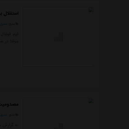
استقلال ب
منبع:
مشرق ن
تیم فوتبال
موقتا در صد
مصدومیت گ
منبع:
مشرق ن
به گزارش م