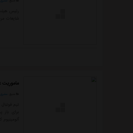
منبع:
مشرق ن
رئیس هیئت 
شایعات مرب
ماموریت غ
منبع:
مشرق ن
تیم فوتبال
برای باز پ
آلومینیوم ک