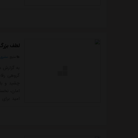
لطف بزرگ 
منبع:
مشرق ن
به گزارش م
امان، نخست
امید برای 
برای صعود ر
الوحدات با سه امتیاز 