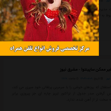
یوز
تاریخ:
۱۴۰۴/۰۸/۰۹
ساعت:
۱۷:۲۸
مدیره باشگاه استقلال با انتشار پیامی در صفحه شخصی خود به
وط به انتخاب مدیرعامل آینده این باشگاه واکنش نشان داد.
ادامه مطلب
یر ممکن ساپینتو! - مشرق نیوز
یوز
تاریخ:
۱۴۰۴/۰۸/۰۹
ساعت:
۱۷:۲۸
 استقلال که روزهای خوشی را با سرمربی پرتغالی خود سپری می کند،
س گرفتن صدر جدول از تراکتور تبریز چاره ای جز پیروزی برابر
ه سخت تر از آهن شده، ندارد.