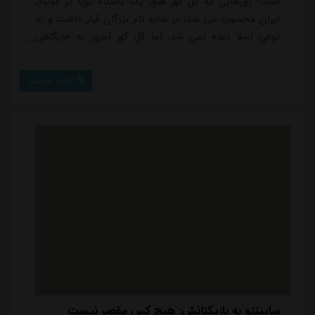
است؛ روزهایی که گل گهر هنوز یک باشگاه نوپا در فوتبال
ایران محسوب می شد، در سایه نام بزرگان قرار داشت و به
نوعی اصلاً دیده نمی شد. اما گل گهر امروز به جایگاهی
دست یافته که در ترانسفر بازیکن، به عنوان یک الگو در
فوتبال کشور شناخته می شود.چهار، پنج سال پیش و با
ادامه مطلب
حضور امیر قلعه نویی، شاهد انتقال تعداد زیادی از بازیکنان
استقلال به گل گهر بودیم؛ از میلاد زکی پور تا آرمین
سهرابیان، مرتضی تبریزی، مح...
ساپینتو به بازیکنانش: هیچ کس مقصر نیست