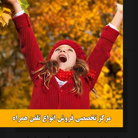
استقلال کرد و با مخالفت اعضا روبه رو شد، دوشنبه شب
بعد از شکست آبی پوشان مقابل تراکتور در سوپرجام بار
دیگر حرف از رفتن زد.نظری جویباری در جمع خبرنگاران با
اعلام این مسئله که از شرایط موجود خسته شده گفت: «اگر
همین امروز بروم، بهتر است تا اینکه فردا صندلی مدیریت را
ادامه مطلب
ترک کنم.»این صحبت های نظری جویباری در شرایطی
مطرح شد که قرار بود اعضای هیئت مدیره باشگاه استقلال
جلسه ای را تشکیل بدهند و درباره وضعیت ...