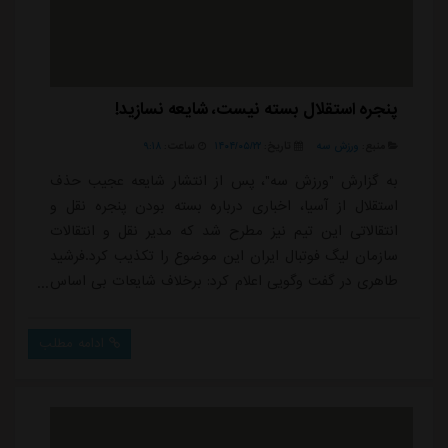
پنجره استقلال بسته نیست، شایعه نسازید!
منبع:
ورزش سه
تاریخ:
۱۴۰۴/۰۵/۲۲
ساعت:
۹:۱۸
به گزارش "ورزش سه"، پس از انتشار شایعه عجیب حذف
استقلال از آسیا، اخباری درباره بسته بودن پنجره نقل و
انتقالاتی این تیم نیز مطرح شد که مدیر نقل و انتقالات
سازمان لیگ فوتبال ایران این موضوع را تکذیب کرد.فرشید
طاهری در گفت وگویی اعلام کرد: برخلاف شایعات بی اساس
مطرح شده در فضای مجازی پنجره نقل و انتقالات استقلال
بسته نبوده و در حال حاضر هم بسته نیست. این باشگاه
ادامه مطلب
نخستین تیمی بود که قرارداد بازیکنانش را در سازمان لیگ
ثبت نمود. پنجره نقل و انتقالات استقلال در حال حاضر هم
بسته نیست و می تواند بازیکن جدی...