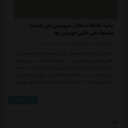
بیانیه باشگاه استقلال: سرپرستی علی تاجرنیا،
پیشنهاد علی نظری جویباری بود
منبع:
طرفداری
تاریخ:
۱۴۰۴/۰۵/۲۲
ساعت:
۱۵:۱۸
طرفداری | باشگاه استقلال درباره موافقت با استعفای علی
نظری جویباری بیانیه ای را منتشر کرده است.در این بیانیه
آمده است:به گزارش رسانه رسمی باشگاه استقلال، در جلسه
امروز هیات مدیره باشگاه استقلال، علی نظری جویباری بر
کناره گیری خود از سمت مدیرعاملی باشگاه فرهنگی ورزشی
استقلال تاکید کرد و با وجود درخواست اعضا برای ادامه
فعالیت، خواهان پذیرفته شدن استعفایش شد. در نهایت
ادامه مطلب
استعفای نظری جویباری مورد پذیرش هیات مدیره
قرارگرفت.از آنجا که تعیین جایگزین به عنوان مدیرعامل
مستلزم طی تشریفات قانونی و مقررات حاک...