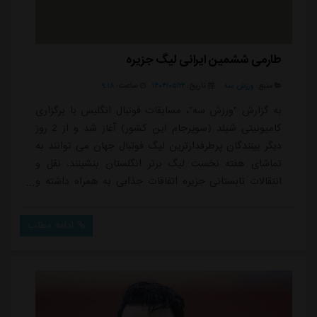
طارمی ششمین ایرانی لیگ جزیره
منبع:
ورزش سه
تاریخ:
۱۴۰۴/۰۵/۲۲
ساعت:
۹:۱۸
به گزارش "ورزش سه"، مسابقات فوتبال انگلیس با برگزاری
کامیونیتی شیلد (سوپرجام این کشور) آغاز شد و از 2 روز
دیگر بینندگان پرطرفدارترین لیگ فوتبال جهان می توانند به
تماشای هفته نخست لیگ برتر انگلستان بنشینند. نقل و
انتقالات تابستانی جزیره اتفاقات جذابی به همراه داشته و
بسیاری از تیم ها برای تقویت و رفع نقایصشان صید های
جذابی انجام داده اند اما قطعاً تلاش باشگاه ها برای خرید
ادامه مطلب
های تأثیرگذار تا اول سپتامبر (10 شهریور) ادامه
دارد.براساس اخبار رسانه های معتبر ایتالیایی چند تیم لیگ
جزیره برای تقویت خط حمل...