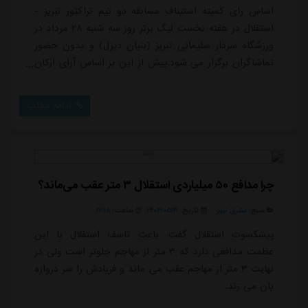
اساس رای کمیته استیناف مسابقه دو تیم تراکتور تبریز -
استقلال در هفته نخست لیگ برتر روز سه شنبه ۲۸ مرداد در
ورزشگاه سردار سلیمانی تبریز (بنیان دیزل) و بدون حضور
تماشاگران برگزار می شود.پیش از این بر اساس آرای ارکان
قضایی فدراسیون فوتبال قرار بود این مسابقه در ورزشگاه
امام رضا (ع) شهر مشهد برگزار شود.
ادامه مطلب
چرا مدافع ۵۰ میلیاردی استقلال ۳ متر عقب می‌ماند؟
منبع:
مشرق نیوز
تاریخ:
۱۴۰۴/۰۵/۲۱
ساعت:
۲۲:۱۸
پیشکسوت استقلال گفت: باعث تاسف استقلال با این
عظمت مدافعی دارد که ۳ متر از مهاجم جلوتر است ولی در
نهایت ۳ متر از مهاجم عقب می ماند و فریادش را سر دروازه
بان می زند.