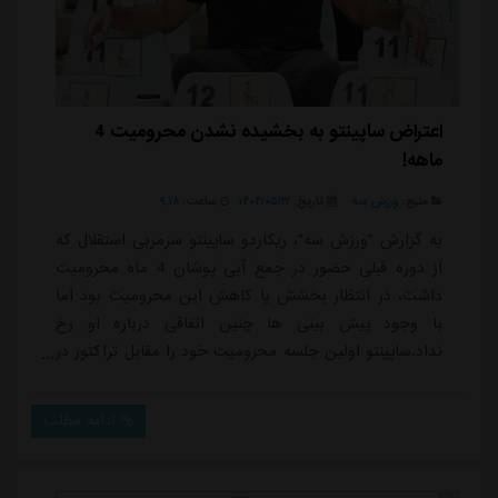
اعتراض ساپینتو به بخشیده نشدن محرومیت 4
ماهه!
منبع:
ورزش سه
تاریخ:
۱۴۰۴/۰۵/۲۲
ساعت:
۹:۱۸
به گزارش "ورزش سه"، ریکاردو ساپینتو سرمربی استقلال که
از دوره قبلی حضور در جمع آبی پوشان 4 ماه محرومیت
داشت، در انتظار بخشش یا کاهش این محرومیت بود اما
با وجود پیش بینی ها چنین اتفاقی درباره او رخ
نداد.ساپینتو اولین جلسه محرومیت خود را مقابل تراکتور در
سوپرجام فوتبال ایران سپری کرد و حالا بعد از شکست در
این مسابقه نسبت به این موضوع واکنش نشان داد.
ادامه مطلب
سرمربی پرتغالی استقلال در این خصوص به تسنیم گفت:
«حدود سه سال است که این محرومیت ادامه دارد و برای
من باورکردنی نیست که همچنان ادامه داشته باشد.»او اد...