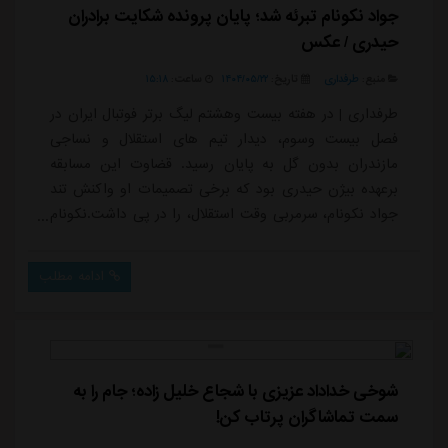
جواد نکونام تبرئه شد؛ پایان پرونده شکایت برادران
حیدری / عکس
منبع:
طرفداری
تاریخ:
۱۴۰۴/۰۵/۲۲
ساعت:
۱۵:۱۸
طرفداری | در هفته بیست وهشتم لیگ برتر فوتبال ایران در
فصل بیست وسوم، دیدار تیم های استقلال و نساجی
مازندران بدون گل به پایان رسید. قضاوت این مسابقه
برعهده بیژن حیدری بود که برخی تصمیمات او واکنش تند
جواد نکونام، سرمربی وقت استقلال، را در پی داشت.نکونام
با اشاره به سوابق داوری برادران حیدری در لیگ، اعلام کرد
که در بازی های قبلی نیز از داوری این خانواده متضرر شده
ادامه مطلب
اند. او در نشست خبری پس از بازی گفت:وقتی اعلام شد
بیژن حیدری داور مسابقه ماست، یادآوری کردم که هفته
قبل برادر او قضاوت بازی نساجی را برع...
شوخی خداداد عزیزی با شجاع خلیل زاده؛ جام را به
سمت تماشاگران پرتاب کن!