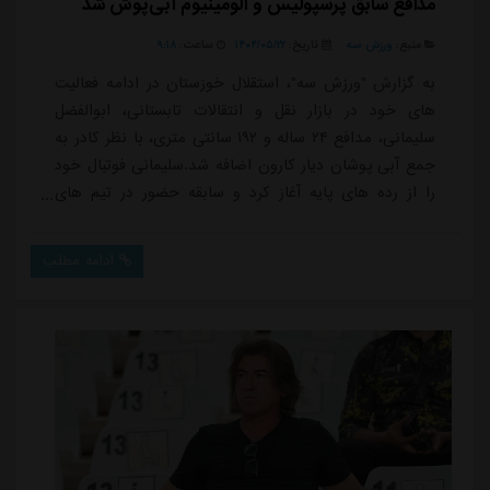
مدافع سابق پرسپولیس و آلومینیوم آبی‌پوش شد
منبع:
ورزش سه
تاریخ:
۱۴۰۴/۰۵/۲۲
ساعت:
۹:۱۸
به گزارش "ورزش سه"، استقلال خوزستان در ادامه فعالیت
های خود در بازار نقل و انتقالات تابستانی، ابوالفضل
سلیمانی، مدافع ۲۴ ساله و ۱۹۲ سانتی متری، با نظر کادر به
جمع آبی پوشان دیار کارون اضافه شد.سلیمانی فوتبال خود
را از رده های پایه آغاز کرد و سابقه حضور در تیم های
جوانان استیل آذین تهران، جوانان پیکان تهران و جوانان
استقلال تهران را در کارنامه دارد.او سپس به امیدهای
ادامه مطلب
پرسپولیس تهران پیوست و به مدت دو سال با بازوبند
کاپیتانی این تیم به میدان رفت. در ادامه با نظر سرمربی
وقت، به تیم بزرگسالان پرسپولیس...