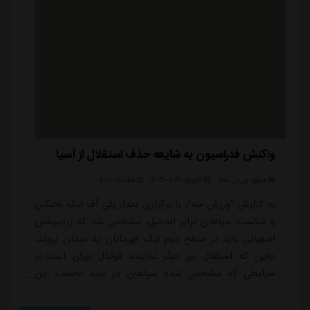
واکنش فدراسیون به شایعه حذف استقلال از آسیا
منبع:
ورزش سه
تاریخ:
۱۴۰۴/۰۵/۲۲
ساعت:
۹:۱۸
به گزارش "ورزش سه"، با برگزاری دیدار پلی آف لیگ نخبگان
و شکست سپاهان برابر الدحیل، مشخص شد که زردپوشان
اصفهانی باید در سطح دوم لیگ قهرمانان به میدان بروند.
جایی که استقلال نیز دیگر نماینده فوتبال ایران است.در
شرایطی که مشخص شده سپاهان در سید نخست این
پیکارها قرار می گیرد و استقلال نیز در سید دوم خواهد بود،
اما فدراسیون فوتبال با انتشار بیانیه ای، شایعات مربوط به