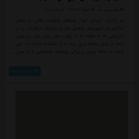
منبع:
ورزش سه
تاریخ:
۱۴۰۴/۰۵/۲۲
ساعت:
۹:۱۸
به گزارش "ورزش سه"، استقلال شکست تلخی را مقابل
تراکتور در سوپرجام متحمل شد و برخلاف انتظارات و در
شرایطی که تا دقیقه ۸۰ از رقیب خود پیش بود، در عرض
کمتر از شش دقیقه بازی برده را با شکست تاخت زد. این
باخت از لحاظ روحی و روانی وضعیت نامناسبی را در میان
بازیکنان استقلال ایجاد کرده است. به خصوص سامان فلاح
و آرمین سهرابیان که به زعم بسیاری از کارشناسان و
ادامه مطلب
هواداران مقصر گل های تراکتور در این بازی بودند.با این
حال ریکاردو ساپینتو بی آنکه بازیکنی را سرزنش کند بعد از
شکست تلخ در سوپرجام رو به شاگردانش کرد...