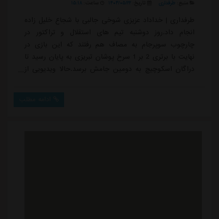
منبع:
طرفداری
تاریخ:
۱۴۰۴/۰۵/۲۲
ساعت:
۱۵:۱۸
طرفداری | خداداد عزیزی شوخی جالبی با شجاع خلیل زاده
انجام داد.روز دوشنبه تیم های استقلال و تراکتور در
چارچوب سوپرجام به مصاف هم رفتند که این بازی در
نهایت با برتری 2 بر 1 سرخ پوشان تبریزی به پایان رسید تا
دراگان اسکوچیچ به دومین جامش برسد.حالا ویدیویی از
حاشیه جشن قهرمانی تراکتور منتشر شده که در آن خداداد
عزیزی به شوخی با شجاع خلیل زاده، کاپیتان تراکتور می
ادامه مطلب
پردازد. خداداد عزیزی خطاب به شجاع خلیل زاده می
گوید:شجاع یه کار جدید بکن، پرتش کن بین تماشاچی ها.
بنداز بالا به سمت آن ها.