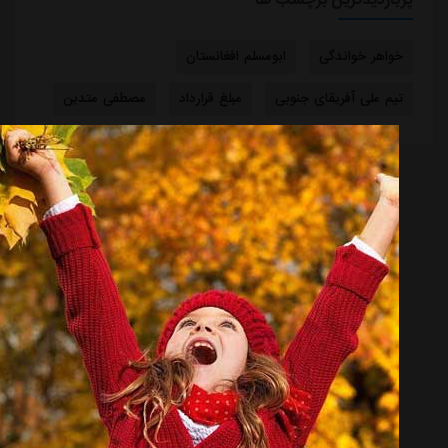
پربازدیدترین برچسب ها
خواهر خواندگی
ابومسلم افغانستان
تیم ملی آفریقای جنوبی
مبلغ قرارداد
مصطفی متدین