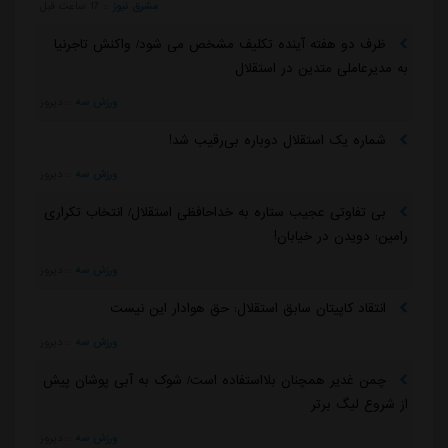
مشرق نیوز
::
17 ساعت قبل
ظرف دو هفته آینده تکلیف مشخص می شود/ واکنش تاجرنیا
به مدیرعاملی متدین در استقلال
ورزش سه
::
دیروز
شماره یک استقلال دوباره بی‌رقیب شد!
ورزش سه
::
دیروز
بی تفاوتی عجیب ستاره به خداحافظی استقلال/ انتخاب تکراری
رامین: دویدن در خیابان!
ورزش سه
::
دیروز
انتقاد کاپیتان سابق استقلال: حق هوادار این نیست
ورزش سه
::
دیروز
چمن غدیر همچنان بلااستفاده است/ شوک به آبی پوشان پیش
از شروع لیگ برتر
ورزش سه
::
دیروز