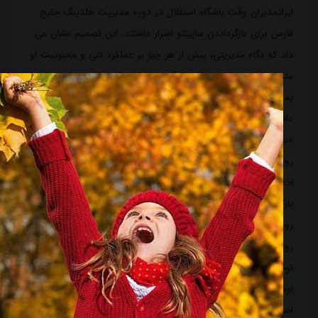
ایرانمدیران وقت باشگاه استقلال در دوره مدیریت هلدینگ خلیج
فارس برای بازگرداندن ساپینتو اصرار داشتند. این تصمیم نشان می
داد که نگاه مدیریتی، بیش از هر چیز بر عملکرد فنی و محبوبیت او
متمرکز است و از ملاحظات دیگر صرف نظر کرده است.ساپینتو که
پس از جنگ ۱۲ روزه اصرار زیادی برای بازگشت به ایران و استقلال
داشت در مراسم معارفه اش در تیر ۱۴۰۴ تأکید کرد که این بازگشت
«به لطف اعضای هیئت مدیره» ممکن شده و او برای «تکمیل
رویایی که دفعه قبل ناقص ماند» به ایران برگشته است. او همچنین
اذعان داشت که «سه سال برای این فرصت منتظر مانده» و راه
بازگشت «آسان نبوده» است.این بازگشت با واکنش های متفاوتی
روبرو شد. برخی آن را نشانه جاه طلبی باشگاه برای بازگشت به
روزهای اوج می دانستند، اما منتقدان معتقد بودند این اقدام بی
توجهی به حساسیت های ایجاد شده توسط مصاحبه های پیشین
اوست. با این حال، مدیریت تاجرنیا و هیئت مدیره، بر بازگرداندن او
اصرار ورزیدند و زمینه را برای بازگشت دوباره این سرمربی پرحاشیه