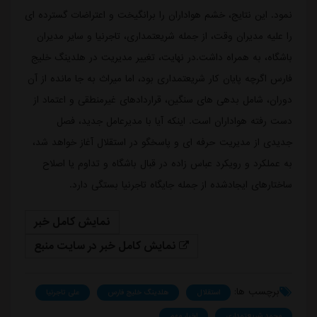
نمود. این نتایج، خشم هواداران را برانگیخت و اعتراضات گسترده ای
را علیه مدیران وقت، از جمله شریعتمداری، تاجرنیا و سایر مدیران
باشگاه، به همراه داشت.در نهایت، تغییر مدیریت در هلدینگ خلیج
فارس اگرچه پایان کار شریعتمداری بود، اما میراث به جا مانده از آن
دوران، شامل بدهی های سنگین، قراردادهای غیرمنطقی و اعتماد از
دست رفته هواداران است. اینکه آیا با مدیرعامل جدید، فصل
جدیدی از مدیریت حرفه ای و پاسخگو در استقلال آغاز خواهد شد،
به عملکرد و رویکرد عباس زاده در قبال باشگاه و تداوم یا اصلاح
ساختارهای ایجادشده از جمله جایگاه تاجرنیا بستگی دارد.
نمایش کامل خبر
نمایش کامل خبر در سایت منبع
برچسب ها:
استقلال
هلدینگ خلیج فارس
علی تاجرنیا
محمد شریعتمداری
اخبار مهم