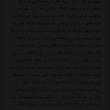
سرویس ورزش مشرق - ورود هلدینگ خلیج فارس به باشگاه
استقلال که در اردیبهشت ۱۴۰۳ با واگذاری ۸۵ درصد سهام این
باشگاه به گروهی از شرکت های پتروشیمی رسمیت یافت، قرار بود
نقطه عطفی در مدیریت و تأمین مالی این تیم پرطرفدار باشد. اما
آنچه در عمل رخ داد، نه تنها تحولی مثبت نبود، بلکه به روایتی به
یکی از پرهزینه ترین و پرحاشیه ترین ادوار مدیریتی این باشگاه
تبدیل شد. با توجه به انتخاب استقلال به عنوان نماینده ایران در
لیگ نخبگان آسیا و مشکلاتی که در بحث نقل و انتقالات در پیش
دارد و با تغییر در رأس هلدینگ و پایان کار محمد شریعتمداری،
نگاهی به عملکرد این دوره و نقش محوری علی تاجرنیا، نماینده تام
الاختیار هلدینگ در باشگاه داشته ایم.* تغییر مدیریت در هلدینگ؛
پایان یک دورهدر تیرماه ۱۴۰۵، هیئت مدیره شرکت صنایع
پتروشیمی خلیج فارس، حسن عباس زاده را به عنوان مدیرعامل
جدید این هلدینگ انتخاب کرد تا جایگزین محمد شریعتمداری شود.
شریعتمداری که از آذر ۱۴۰۳ سکان هدایت این مجموعه عظیم