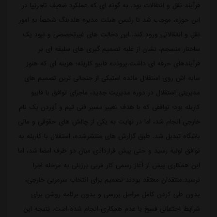
فرآیند نقل و انتقالات بود. به گونه ای که عملکرد ضعیف تاجرنیا در
این حوزه، موجب شد تا رئیس هیئت مدیره هلدینگ شخصاً به امور
نقل و انتقالاتی ورود کند. این دخالت های غیرتخصصی و نبود یک
ساختار منسجم، نشان از غلبه تصمیم گیری های سلیقه ای بر
فرآیندهای حرفه ای داشت.پرونده فابیو کاریله؛ هزینه ای که هنوز
سایه اش روی استقلال مانده استیکی از جنجالی ترین تصمیم های
مدیریتی استقلال در دوره مدیریت جدید، ماجرای توافق با فابیو
کاریله بود؛ توافقی که با هدف تغییر مسیر فنی تیم و آوردن یک نام
خارجی انجام شد، اما در نهایت به یکی از چالش های حقوقی و مالی
باشگاه تبدیل شد. طبق گزارش های منتشرشده، استقلال با کاریله به
توافق اولیه رسید و حتی پیش قراردادی میان دو طرف امضا شد، اما
این همکاری پیش از آغاز رسمی کار مربی برزیلی به مرحله اجرا
نرسید.منتقدان معتقد بودند تصمیم برای انتخاب سرمربی خارجی،
بدون طی کردن کامل مراحل بررسی و بدون برنامه روشن برای
شرایط احتمالی فسخ یا عدم همکاری انجام شده است. نتیجه این