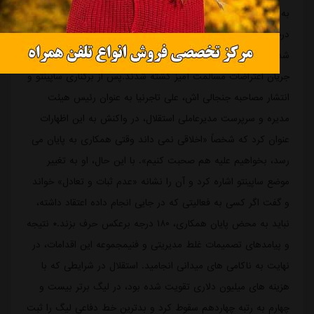
به فوتبال ایران فراهم کردند.اما این سرمربی پرتغالی در چرخشی ۱۸۰
درجه ای و در مصاحبه ای که پس از خروج از ایران انجام داد، به
شدت از شرایط ایران انتقاد کرد و مدعی شد بیش از ۵۰ هزار نفر در
جریان اعتراضات مسالمت آمیز کشته شدند.پس از برکناری ساپینتو و
انتشار مصاحبه جنجالی اش، علی تاجرنیا به عنوان رئیس هیئت
مدیره و سرپرست مدیرعاملی استقلال، در واکنش به این اظهارات
عنوان کرد که شخصاً «اخلاقی نمی داند وقتی همکاری به پایان می
رسد، بخواهیم علیه هم صحبت کنیم». با این حال، او به تغییر
موضع ساپینتو اشاره کرد و آن را نشانه «عدم ثبات و تعادل» خواند
و گفت اگر کسی به فعالیتی که در جایی انجام داده اعتقاد داشته،
نباید به محض پایان همکاری، ۱۸۰ درجه برعکس حرف بزند.* نتیجه
و پیامدهای تصمیمات غلط مدیریتی و فنیمجموعه این اقدامات، در
نهایت به ناکامی های میدانی انجامید. استقلال در شرایطی که با
هزینه های میلیون دلاری تقویت شده بود، در لیگ برتر بیست و
چهارم به رتبه چهاردهم سقوط کرد و بدترین خط دفاعی لیگ را ثبت