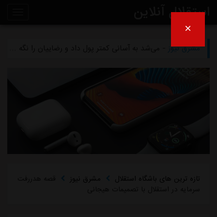
استقلال آنلاین
×
مشرق نیوز
- بازگشت اندونگ به استقلال منتفی شد
روی
مشرق نیوز
- می‌شد به آسانی کمتر پول داد و رضاییان را نگه داشت
خط
مشرق نیوز
- رامین رضاییان رسماً از استقلال جدا شد
خبر
مشرق نیوز
- ماجرای خواهرخواندگی استقلال و تیم افغانستانی چه بود؟
مشرق نیوز
- سرمربی سابق استقلال در یک‌قدمی هدایت یک تیم ملی
تازه ترین های باشگاه استقلال
مشرق نیوز
قصه هدررفت
سرمایه در استقلال با تصمیمات هیجانی