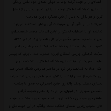
اقتصادی را بر عهده گرفته بود، در دوران تصدی خود نقش پررنگی
در مدیریت باشگاه استقلال ایفا کرد. با این تغییر، بسیاری از تحلیل
گران و هواداران به دنبال ارزیابی عملکرد دوران مدیریت
شریعتمداری و تأثیر آن بر سرنوشت آبی پوشان هستند.* تاجرنیا؛
نماینده ای با اختیارات تامیکی از اولین اقدامات محمد شریعتمداری
پس از انتصاب، صدور حکمی برای علی تاجرنیا بود. در دی ۱۴۰۳،
تاجرنیا به عنوان «دستیار و نماینده تام الاختیار مدیرعامل در امور
شرکت فرهنگی–ورزشی استقلال ایران» منصوب شد. تاجرنیا که پیشتر
سابقه عضویت در هیئت مدیره باشگاه استقلال را داشت، با این
حکم عملاً به قدرتمندترین فرد در ساختار مدیریتی باشگاه تبدیل شد.
این انتصاب، از همان ابتدا با واکنش های متفاوتی روبرو شد؛ چراکه
بسیاری معتقد بودند واگذاری چنین اختیاراتی به فردی با پیشینه
مشخص مدیریتی در فوتبال، می تواند به معنای نادیده گرفتن
ساختارهای حرفه ای باشگاهداری باشد.* خریدهای پرحاشیه و هزینه
های نجومیبارزترین مصداق عملکرد بحث برانگیز در این دوره، نقل و