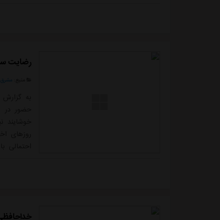
نظر گرفتن ا.
رضایت ساپ
منبع:
مشرق ن
به گزارش م
حضور در می
خوشایند نی
روزهای اخی
احتمالی ب
آسیایی و ا
در بازی آل
سرمربی پرتغ
خداحافظی رسمی 