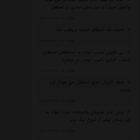
واکنش تاجرنیا به مدیرعاملی متدین در استقلال
ورزش سه
::
8 ساعت قبل
شماره یک استقلال دوباره بی‌رقیب شد!
ورزش سه
::
8 ساعت قبل
بی تفاوتی عجیب ستاره به خداحافظی استقلال/
انتخاب تکراری رامین: دویدن در خیابان!
ورزش سه
::
8 ساعت قبل
انتقاد کاپیتان سابق استقلال: حق هوادار این
نیست
ورزش سه
::
8 ساعت قبل
چمن غدیر همچنان بلااستفاده است/ شوک به
آبی پوشان پیش از شروع لیگ برتر
ورزش سه
::
8 ساعت قبل