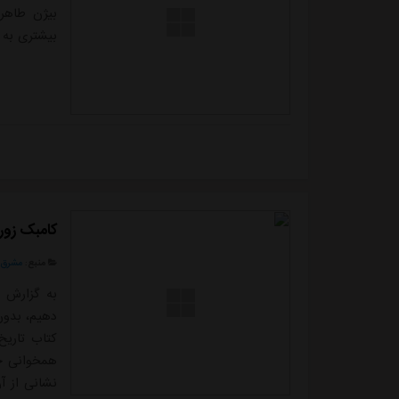
بیژن طاهری
بیشتری به 
کامبک زور
منبع:
مشرق ن
به گزارش م
دهیم، بدون
کتاب تاریخ
همخوانی چن
نشانی از آ