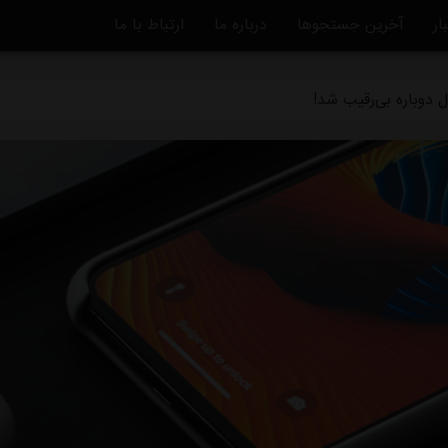
بلااستفاده است/ شوک به آبی پوشان پیش از شروع لیگ برتر
ار
آخرین جستجوها
درباره ما
ارتباط با ما
ه تکلیف مشخص می شود/ واکنش تاجرنیا به مدیرعاملی متدین در استق
 دوباره بی‌رقیب شد!