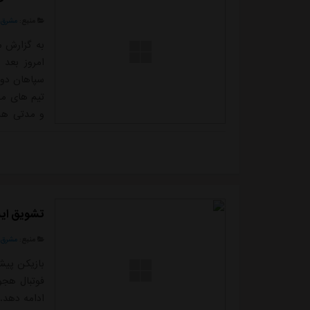
منبع:
مشرق ن
به گزارش م
امروز بعد 
سپاهان دور
تیم های مطر
و مدتی هم 
استقلال خو
امروز در ح
بود در پای..
تشویق ایس
منبع:
مشرق ن
بازیکن پیش
فوتبال هجو
ادامه دهد.