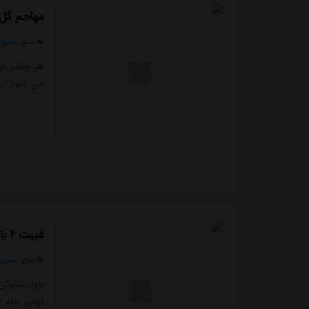
مهاجم گل‌
منبع:
مشرق ن
هر چقدر در 
می شود این
غیبت ۴ بازیکن استقلال در بازی برابر پادیاب خلخال
منبع:
مشرق ن
چهار بازیک
نهایی جام ح