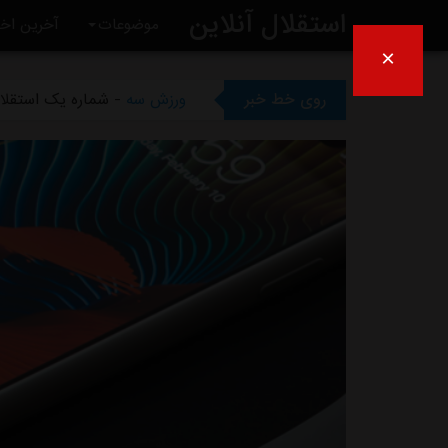
استقلال آنلاین
ورزش سه
- چمن غدیر همچنان 
موضوعات
آخرین اخب
×
ورزش سه
- ظرف دو هفته آیند
روی خط خبر
ورزش سه
- شماره یک استقلال