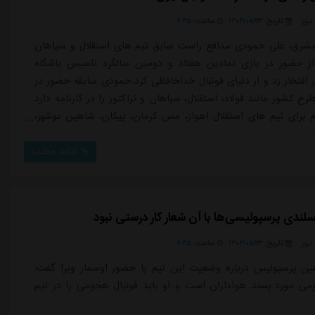
یوز
تاریخ:
۱۴۰۴/۰۸/۲۳
ساعت:
۲:۳۵
شرق، علی حمودی مدافع راست سابق تیم های استقلال و سپاهان
از حضور در بازی نمادین هفتاد و دومین سالگرد تاسیس باشگاه
 افتخار زد و از دنیای فوتبال خداحافظی کرد.حمودی سابقه حضور در
ح کشور مانند فولاد، استقلال، سپاهان و تراکتور را در کارنامه دارد
برای تیم های استقلال اهواز، مس کرمان، پیکان، شاهین بوشهر،
زستان و در اواخر فوتبالش برای استقلال ملاثانی هم بازی کرد.او
الی که به دعوت باشگاه سپاهان برای این مسابقه حضور پیدا کرده
ادامه مطلب
.
لندی پرسپولیسی‌ها با آن شعار کار درستی نبود
یوز
تاریخ:
۱۴۰۴/۰۸/۲۳
ساعت:
۲:۳۵
ین پرسپولیس درباره وضعیت این تیم با حضور اوسمار ویرا گفت:
می مورد پسند هواداران است و او باید فوتبال هجومی را در تیم