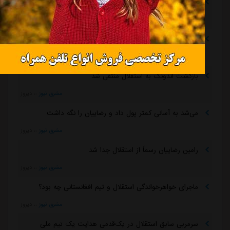
پیروزی استقلال مقابل همنام خوزستانی
مشرق نیوز
::
3 ساعت قبل
رقم فسخ قرارداد رضاییان با استقلال فقط ۱۰۰میلیون تومان!
مشرق نیوز
::
4 ساعت قبل
بازگشت اندونگ به استقلال منتفی شد
مشرق نیوز
::
دیروز
می‌شد به آسانی کمتر پول داد و رضاییان را نگه داشت
مشرق نیوز
::
دیروز
رامین رضاییان رسماً از استقلال جدا شد
مشرق نیوز
::
دیروز
ماجرای خواهرخواندگی استقلال و تیم افغانستانی چه بود؟
مشرق نیوز
::
دیروز
سرمربی سابق استقلال در یک‌قدمی هدایت یک تیم ملی