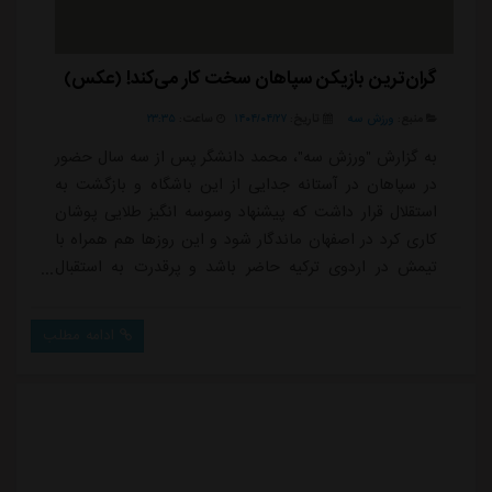
گران‌ترین بازیکن سپاهان سخت کار می‌کند! (عکس)
منبع:
ورزش سه
تاریخ:
۱۴۰۴/۰۴/۲۷
ساعت:
۲۳:۳۵
به گزارش "ورزش سه"، محمد دانشگر پس از سه سال حضور
در سپاهان در آستانه جدایی از این باشگاه و بازگشت به
استقلال قرار داشت که پیشنهاد وسوسه انگیز طلایی پوشان
کاری کرد در اصفهان ماندگار شود و این روزها هم همراه با
تیمش در اردوی ترکیه حاضر باشد و پرقدرت به استقبال
شروع لیگ برتر برود.تمرینات پیش فصل سپاهان در ترکیه،
چهره ای آشنا اما حالا پُرهزینه را در دل خود دارد؛ محمد
ادامه مطلب
دانشگر، مدافعی که در آستانه ۳۰ سالگی شاید لقب «گران
ترین بازیکن ایرانی لیگ» را هم یدک بکشد.دانشگر که سه
سال قبل جدایی پرحاشیه از استق...