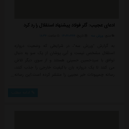
ادعای عجیب: گلر فولاد پیشنهاد استقلال را رد کرد
منبع:
ورزش سه
تاریخ:
۱۴۰۴/۰۴/۲۶
ساعت:
۱۸:۳۶
به گزارش "ورزش سه"، در شرایطی که وضعیت دروازه
استقلال مشخص نیست و آبی پوشان از یک سو به دنبال
توافق با سیدحسین حسینی هستند و از سوی دیگر تلاش
می کنند تا یک دروازه بان باکیفیت خارجی را جذب کنند،
رسانه چمپیونات خبر عجیبی را منتشر کرده است.این رسانه
نوشته است: دروازه بان تیم ملی ازبکستان و باشگاه فولاد،
اوتکیر یوسوپوف به تیم بزرگ ایرانی منتقل نشد.در ادامه
ادامه مطلب
آمده است: «به گزارش خبرنگار چمپیونات، باشگاه استقلال
ایران برای جذب اوتکیر یوسوپوف که در فولاد بازی می کند،
پیشنهادی ارائه کرده بود، اما این دروا...