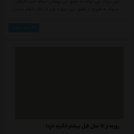
اول مرداد می تواند به جمع آبی پوشان اضافه شود.کارهای
مربوط به خروج از کشور این دروازه بان در حال انجام است
و طبق برنامه ریزی ها، او از ابتدای مردادماه راهی ترکیه
خواهد شد تا به اردوی استقلال بپیوندد.تیم فوتبال استقلال
ادامه مطلب
روز یکشنبه ۲۲ تیرماه تهران را به مقصد ترکیه ترک کرد و
تاکنون یک دیدار تدارکاتی برابر تیم الحسین اردن برگزار
کرده که در آن با ...
روزبه از 10 سال قبل بیشتر انگیزه دارد!