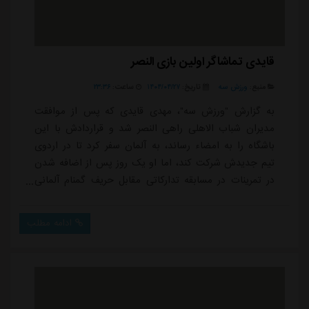
قایدی تماشاگر اولین بازی النصر
منبع:
ورزش سه
تاریخ:
۱۴۰۴/۰۴/۲۷
ساعت:
۲۳:۳۶
به گزارش "ورزش سه"، مهدی قایدی که پس از موافقت
مدیران شباب الاهلی راهی النصر شد و قراردادش با این
باشگاه را به امضاء رساند، به آلمان سفر کرد تا در اردوی
تیم جدیدش شرکت کند، اما او یک روز پس از اضافه شدن
در تمرینات در مسابقه تدارکاتی مقابل حریف گمنام آلمانی
غایب است.تیم فوتبال النصر امارات از ساعت 20 امشب (به
وقت ایران) در دومین مسابقه تدارکاتی پیش فصل خود در
ادامه مطلب
اردوی آلمان به مصاف آیشتت، یکی از تیم های لیگ منطقه
ای بایرن رفته که مهدی قایدی را در اختیار ندارد.مهدی
قایدی که روز گذشته نخستین جلسه تمری...