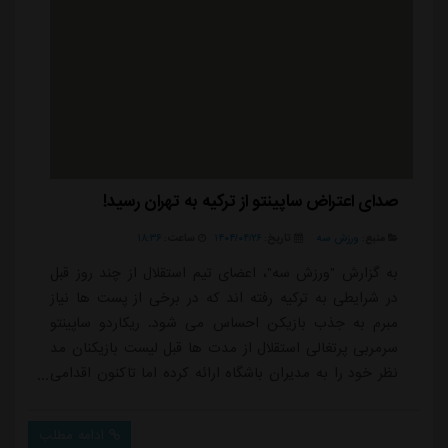
صدای اعتراض ساپینتو از ترکیه به تهران رسید!
منبع:
ورزش سه
تاریخ:
۱۴۰۴/۰۴/۲۶
ساعت:
۱۸:۳۶
به گزارش "ورزش سه"، اعضای تیم استقلال از چند روز قبل
در شرایطی به ترکیه رفته اند که در برخی از پست ها نیاز
مبرم به جذب بازیکن احساس می شود. ریکاردو ساپینتو
سرمربی پرتغالی استقلال از مدت ها قبل لیست بازیکنان مد
نظر خود را به مدیران باشگاه ارائه کرده اما تاکنون اقدامی
برای جذب هیچ کدام از نفرات صورت نگرفته و همین مسئله
ناراحتی ساپینتو را به همراه داشته است.خبرگزاری تسنیم در
ادامه مطلب