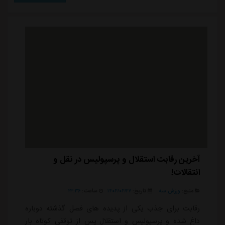
نسبت به او از سوی این باشگاه و علی نظری جویباری انجام
داد، امروز دور از هیاهو و فضای رسانه ای به اسلامشهر رفت
تا یک مسابقه تدارکاتی ر...
آخرین رقابت استقلال و پرسپولیس در نقل و
انتقالات!
منبع:
ورزش سه
تاریخ:
۱۴۰۴/۰۴/۲۷
ساعت:
۲۳:۳۶
رقابت برای جذب یکی از پدیده های فصل گذشته دوباره
داغ شده و پرسپولیس و استقلال پس از توقفی کوتاه بار