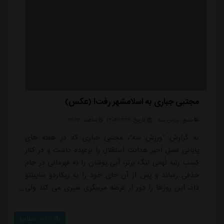
مجتبی جباری به اسلامشهر رفت! (عکس)
منبع:
ورزش سه
تاریخ:
۱۴۰۴/۰۴/۲۷
ساعت:
۲۳:۳۶
به گزارش "ورزش سه"، مجتبی جباری که در هفته های
پایانی فصل اخیر هدایت استقلال را برعهده داشت و در کنار
کسب رتبه نُهمی لیگ برتر، آبی پوشان را به قهرمانی در جام
حذفی رساند و پس از آن جای خود را به ریکاردو ساپینتو
داد، این روزها را دور از عرصه مربیگری سپری می کند ولی
همچنان پیگیر مسابقات فوتبال است.سرمربی سابق استقلال
که 72 ساعت قبل مصاحبه تندی علیه رفتارهای شکل گرفته
ادامه مطلب