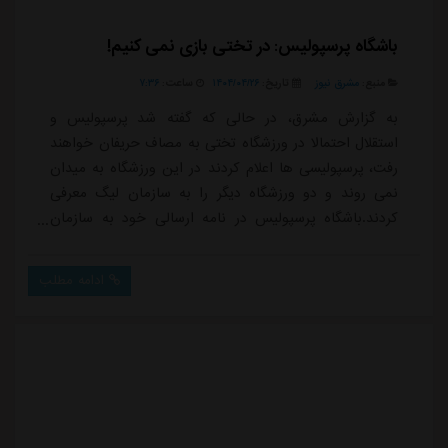
باشگاه پرسپولیس: در تختی بازی نمی کنیم!
منبع:
مشرق نیوز
تاریخ:
۱۴۰۴/۰۴/۲۶
ساعت:
۷:۳۶
به گزارش مشرق، در حالی که گفته شد پرسپولیس و
استقلال احتمالا در ورزشگاه تختی به مصاف حریفان خواهند
رفت، پرسپولیسی ها اعلام کردند در این ورزشگاه به میدان
نمی روند و دو ورزشگاه دیگر را به سازمان لیگ معرفی
کردند.باشگاه پرسپولیس در نامه ارسالی خود به سازمان
لیگ و فدراسیون فوتبال، ورزشگاه آزادی را به عنوان
ورزشگاه اصلی خود برای میزبانی از بازی های خانگی معرفی
ادامه مطلب
کرده است. با توجه به وارد شدن پاره ای شبهات، به اطلاع
هواداران عزیز و افکار عمومی می رساند؛ باشگاه پرسپولیس
به استناد اسناد رسمی و نامه ارسالی،...