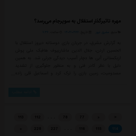
مهره تاثیرگذار استقلال به سوپرجام می‌رسد؟
منبع:
مشرق نیوز
تاریخ:
۱۴۰۴/۰۴/۲۶
ساعت:
۷:۳۶
به گزارش مشرق، در جریان بازی دوستانه دیروز استقلال با
الحسین اردن، جلال الدین ماشاریپوف هافبک ملی پوش
ازبکستانی آبی ها دچار آسیب دیدگی جزئی شد. به همین
دلیل با نظر کادر فنی و به منظور جلوگیری از تشدید
مصدومیت، زمین بازی را ترک کرد و اسماعیل قلی زاده
جانشین او شد.کادر پزشکی استقلال هنوز جزییاتی از شدت
مصدومیت این بازیکن ارائه نکرده اند، اما به نظر می رسد
ادامه مطلب
آسیب وارده جدی نیست و تنها برای احتیاط، تعویض انجام
شده است. ماشاریپوف در فصل گذشته نیز با مصدومیت
هایی مواجه بود و در زمستان پارسال به دلیل کشی...
. . .
113
112
78
77
«
<
. . .
»
228
227
116
115
114