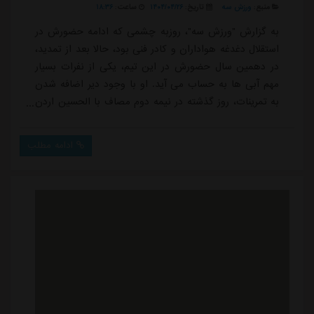
منبع:
ورزش سه
تاریخ:
۱۴۰۴/۰۴/۲۶
ساعت:
۱۸:۳۶
به گزارش "ورزش سه"، روزبه چشمی که ادامه حضورش در
استقلال دغدغه هواداران و کادر فنی بود، حالا بعد از تمدید،
در دهمین سال حضورش در این تیم، یکی از نفرات بسیار
مهم آبی ها به حساب می آید. او با وجود دیر اضافه شدن
به تمرینات، روز گذشته در نیمه دوم مصاف با الحسین اردن
به میدان رفت.روزبه که این احتمال برایش وجود دارد
امسال به عنوان کاپیتان اول با استقلال وارد لیگ برتر شود،
ادامه مطلب
همه تلاش خود را به کار گرفته تا بهترین فصل خود را رقم
بزند؛ شاید بتوان گفت بهترین فصل در همه این 10 سال!او
که در جام جهانی قبلی، گل...