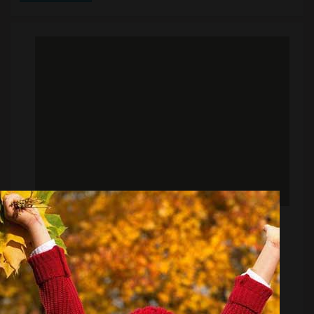
این خصوص گزارش داده که ساپینتو تاکنون بیش از 10
بازیکن را به باشگاه استقلال معرفی کرده که در بین گزینه
های داخلی و خارجی هیچ ...
پسر محبوب فوتبال ایران در بوندسلیگای سه
منبع:
ورزش سه
تاریخ:
۱۴۰۴/۰۴/۲۶
ساعت:
۱۸:۳۵
فریدون زندی، بازیکن سابق استقلال و تیم ملی، به عنوان
دستیار به کادرفنی تیم فوتبال اوسنابروک در لیگ دسته سوم
آلمان اضافه شد.