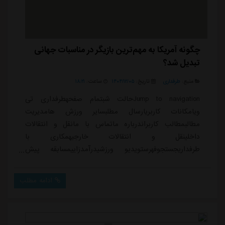
چگونه آمریکا به مهم‌ترین بازیگر در مناسبات جهانی
تبدیل شد؟
منبع:
طرفداری
تاریخ:
۱۴۰۴/۱۲/۰۵
ساعت:
۱۸:۲۱
Jump to navigationحالت شبتمام صفحهطرفداری تی
ویامکانات کاربریارسال مطلبسایر ورزش هامدیریت
مطالبمطالب کاربراندرباره ماتماس با مانقل و انتقالات
داخلینقل و انتقالات خارجیهمکاری با
طرفداریجستجوفهرستویدیو ورزشیدرآمدزاییمسابقه پیش
بینیپخش زندهعضویت / ورودمیلاد وفادار02/24/2026 -
18:01مشاهده پروفایل 1 مشاهده / 0 دیدگاه داغ ترین ها
ادامه مطلب
👇🏻👇🏻👇🏻 دیدگاه ها (اولین دیدگاه را بنویسید) برای ارسال
دیدگاه وارد شوید. ورود مشاهده 0 دیدگاه جدید آخرین
اخبارهمهاخبار خارجیاخبار ایرانویدیوگیم پخش زندهتداوم
نفرین مصدوم...