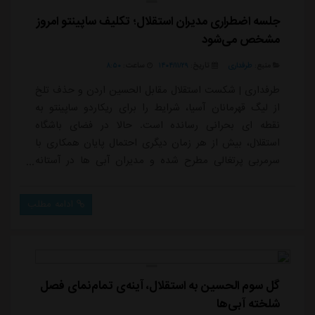
جلسه اضطراری مدیران استقلال؛ تکلیف ساپینتو امروز
مشخص می‌شود
منبع:
طرفداری
تاریخ:
۱۴۰۴/۱۱/۲۹
ساعت:
۸:۵۰
طرفداری | شکست استقلال مقابل الحسین اردن و حذف تلخ
از لیگ قهرمانان آسیا، شرایط را برای ریکاردو ساپینتو به
نقطه ای بحرانی رسانده است. حالا در فضای باشگاه
استقلال، بیش از هر زمان دیگری احتمال پایان همکاری با
سرمربی پرتغالی مطرح شده و مدیران آبی ها در آستانه
تصمیمی سرنوشت ساز قرار دارند.پس از کنار رفتن استقلال
از لیگ قهرمانان آسیا، به نظر می رسد مدیران باشگاه دیگر
ادامه مطلب
گزینه های زیادی پیش روی خود نمی بینند و برکناری
ریکاردو ساپینتو جدی ترین تصمیم ممکن در روزهای آینده
خواهد بود. با وجود اینکه بسیاری تصور...
گل سوم الحسین به استقلال، آینه‌ی تمام‌نمای فصل
شلخته آبی‌ها