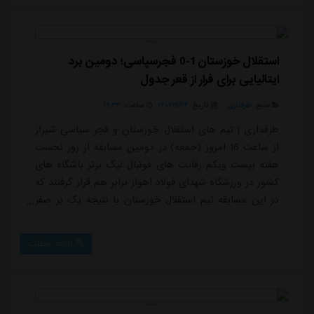
ایرانویدئوی داخلیلیگ خلیج فارسپرسپولیسگل گهر
سیرجاندسته بندی ویدیو: گل های لحظه
ایویدیوایرانپرسپولیسسایر تیم های ایران ...
استقلال خوزستان 1-0 فجرسپاسی؛ دومین برد
ایتالیایی برای فرار از قعر جدول
منبع:
طرفداری
تاریخ:
۱۴۰۴/۱۱/۲۴
ساعت:
۱۹:۳۳
طرفداری | تیم های استقلال خوزستان و فجر سپاسی شیراز
از ساعت 16 امروز (جمعه) در دومین مسابقه از روز نخست
هفته بیست ویکم رقابت های فوتبال لیگ برتر باشگاه های
کشور در ورزشگاه شهدای فولاد اهواز برابر هم قرار گرفتند که
در این مسابقه تیم استقلال خوزستان با نتیجه یک بر صفر
پیروز شد. امیرحسین جلالی وند در دقیقه 58 تنها گل
استقلال خوزستان را وارد دروازه فجر کرد و تیمش را به سه
ادامه مطلب
امتیازی ارزشمند رساند. این نتیجه در حالی رقم خورد که
تیم فجر سپاسی در نیمه نخست به یک ضربه پنالتی رسید
که فرشید اسماعیلی آن را از...