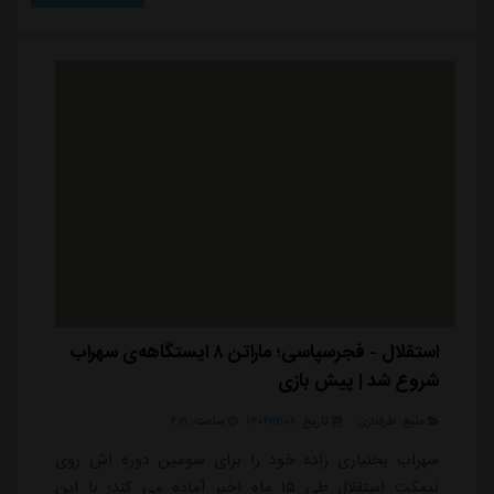
محکوم به شکست تیم ذوب آهن است. سرخپوشان خیلی
امیدوارند که استقلال و تراکتور نتوانند یک بازی عقب افتاده
خود را ببرند و در این صورت شاگردان اوسمار در صورت
شکس...
استقلال - فجرسپاسی؛ ماراتن ۸ ایستگاهه‌ی سهراب
شروع شد | پیش بازی
منبع:
طرفداری
تاریخ:
۱۴۰۴/۱۲/۰۸
ساعت:
۴:۲۱
سهراب بختیاری زاده خود را برای سومین دوره اش روی
نیمکت استقلال طی ۱۵ ماه اخیر آماده می کند؛ با این