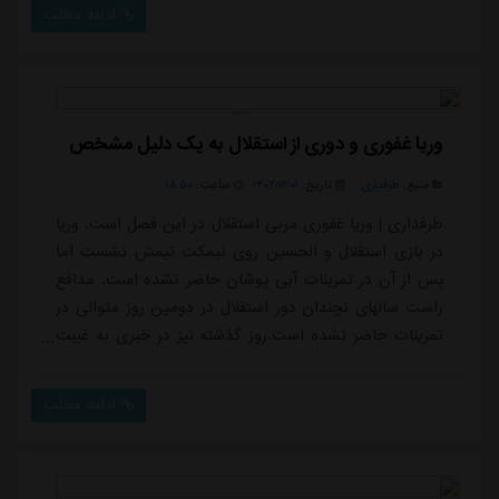
ادامه مطلب
وریا غفوری و دوری از استقلال به یک دلیل مشخص
منبع:
طرفداری
تاریخ:
۱۴۰۴/۱۲/۰۱
ساعت:
۱۸:۵۰
طرفداری | وریا غفوری مربی استقلال در این فصل است. وریا
در بازی استقلال و الحسین روی نیمکت تیمش نشست اما
پس از آن در تمرینات آبی پوشان حاضر نشده است. مدافع
راست سالهای نچندان دور استقلال در دومین روز متوالی در
تمرینات حاضر نشده است.روز گذشته نیز در خبری به غیبت
وریا غفوری در تمرینات استقلال پرداختیم.به نقل از تسنیم،
وریا غفوری که در میانه فصل به کادر فنی استقلال اضافه شد
ادامه مطلب
امروز (جمعه) در تماس با مدیران باشگاه اعلام کرده است
ریکاردو ساپینتو به نظرات فنی او اهمیتی نمی دهد، به
همین دلیل حاضر نیست در ...