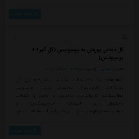
همچنین ساعتی پیش نام لژیونرهای تیم ملی اعلام شدند.به
نقل از آنا، لیست بازیکن لیگ برتری برای حضور در تیم ملی
ادامه مطلب
ایران اعلام شد:استقلال: روزبه چشمی، سامان فلاح،
ابوالفضل جلالی، حسین گودرزی، امیرمحمد رزاقی نیا، سعید
سحرخیزان، صالح حردانی، علیرضا کوشکیپر...
گل دیدنی پورعلی به پرسپولیس (گل گهر 1-0
پرسپولیس)
منبع:
طرفداری
تاریخ:
۱۴۰۴/۱۱/۲۵
ساعت:
۱۷:۵۰
Jump to navigationحالت شبتمام صفحهطرفداری تی
ویامکانات کاربریارسال مطلبسایر ورزش هامدیریت
مطالبمطالب کاربراندرباره ماتماس با مانقل و انتقالات
داخلینقل و انتقالات خارجیهمکاری با
طرفداریجستجوفهرستویدیو ورزشیدرآمدزاییمسابقه پیش
بینیپخش زندهعضویت / ورودنوید مهدی زاده02/14/2026 -
17:45مشاهده پروفایل 15 مشاهده / 0 دیدگاه دانلود
ادامه مطلب
(2.7MB)</>داغ ترین ها 👇🏻👇🏻👇🏻دسته بندی: اخبار