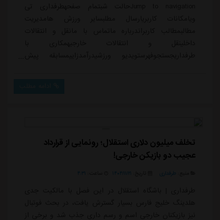
Jump to navigationحالت شبتمام صفحهطرفداری تی
ویامکانات کاربریارسال مطلبسایر ورزش هامدیریت
مطالبمطالب کاربراندرباره ماتماس با مانقل و انتقالات
داخلینقل و انتقالات خارجیهمکاری با
طرفداریجستجوفهرستویدیو ورزشیدرآمدزاییمسابقه پیش
بینیپخش زندهعضویت / ورودنوید مهدی زاده02/10/2026 -
01:37مشاهده پروفایل 72 مشاهده / 0 دیدگاه دانلود
ادامه مطلب
(20.6MB)</>داغ ترین ها 👇🏻👇🏻👇🏻دسته بندی: اخبار
ایرانویدئوی داخلیلیگ خلیج فارسپرسپولیسملواندسته بندی
ویدیو: کلیپ های متنوع (ارسالی کاربران، درخواستی و
...)ویدیوایرانپ...
تخلف میلیون دلاری استقلال؛ رونمایی از قرارداد
عجیب دو بازیکن خارجی!
منبع:
طرفداری
تاریخ:
۱۴۰۴/۱۱/۲۱
ساعت:
۴:۳۱
طرفداری | باشگاه استقلال در این فصل با مالکیت جدی
هلدینگ خلیج فارس بسیار گسترش یافت، در بحث فوتبال
نیز بازیکنان خارجی اسم و رسم داری جذب شد و برخی از