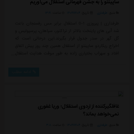
ساپینتو را به جشن قهرمانی استقلال می‌آوریم
منبع:
طرفداری
تاریخ:
۱۴۰۴/۱۲/۰۴
ساعت:
۱۳:۲۱
طرفداری | پیروزی 1-0 استقلال برابر مس رفسنجان باعث
شد آبی های پایتخت بالاتر از تراکتور، سپاهان، پرسپولیس و
گل گهر در صدر جدول قرار بگیرند.این درحالی است که
اخراج ریکاردو ساپینتو از استقلال همین چند روز پیش اتفاق
افتاد و سهراب بختیاری زاده به طور موقت هدایت استقلال
را برعهده گرفته است. علاوه بر سهراب بختیاری زاده، وریا
غفوری هم در امر هدایت آبی ها، مدافع سابق استقلال را
ادامه مطلب
کمک می کند.علی تاجرنیا با انتشار متنی در صفحه شخصی
اینستاگرام، از ریکاردو ساپینتو تشکر کرد و همچنین وعده
داد در صورت قهرمانی است...
غافلگیرکننده از اردوی استقلال؛ وریا غفوری
نمی‌خواهد بماند؟
منبع:
طرفداری
تاریخ:
۱۴۰۴/۱۲/۰۴
ساعت:
۳:۸