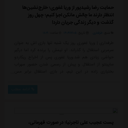
حمایت رضا رشیدپور از وریا غفوری؛ خارج‌نشین‌ها
انتظار دارند ما چالش مانکن اجرا کنیم؛ چهل روز
گذشت و دیگر زندگی جریان دارد!
منبع:
طرفداری
تاریخ:
۱۴۰۴/۱۲/۰۵
ساعت:
۱۸:۲۱
طرفداری | وریا غفوری روز یک شنبه تنها بازی اش به عنوان
سرمربی استقلال را گذراند. او تیمش را برنده کرد اما درگیر
حواشی زیادی هم شد.وریا غفوری پس از اخراج ریکاردو
ساپینتو از استقلال و پیش از رسمی شدن حضور سهراب
بختیاری زاده در این تیم، در بازی استقلال برابر مس
رفسنجان مسئولیت هدایت آبی ها را برعهده داشت. این
بازی و قبل و بعد آن دارای حواشی زیادی برای غفوری بود.
ادامه مطلب
از عدم نمایش تصویر وریا توسط صداوسیما تا حمله وی به
مجریان شبکه ماهواره ای. در حالی که او پس از دوره کوتاه
روی نیمکت استقلال با این تیم خد...
پست عجیب علی تاجرنیا؛ در صورت قهرمانی،