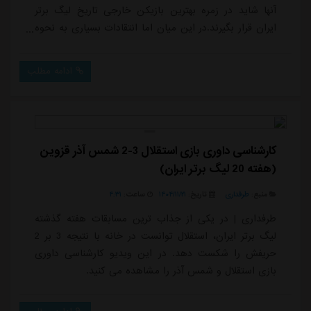
آنها شاید در زمره بهترین بازیکن خارجی تاریخ لیگ برتر
ایران قرار بگیرند.در این میان اما انتقادات بسیاری به نحوه
بستن قراردادها مطرح شده است. محمدحسین میثاقی
ساعتی پیش در برنامه خود مدعی شد بازیکنان استقلال به
ادامه مطلب
ویژه خارجی ها دو قرارداد جداگانه داشتند.میثاقی درباره
قرارداد موسی جنپو اظهار داشت:مشخصات تابعیتی و
شناسایی موسی جنپو در ثبت قرارداد لحاظ نشده...
کارشناسی داوری بازی استقلال 3-2 شمس آذر قزوین
(هفته 20 لیگ برتر ایران)
منبع:
طرفداری
تاریخ:
۱۴۰۴/۱۱/۲۱
ساعت:
۴:۳۱
طرفداری | در یکی از جذاب ترین مسابقات هفته گذشته
لیگ برتر ایران، استقلال توانست در خانه با نتیجه 3 بر 2
حریفش را شکست دهد. در این ویدیو کارشناسی داوری
بازی استقلال و شمس آذر را مشاهده می کنید.