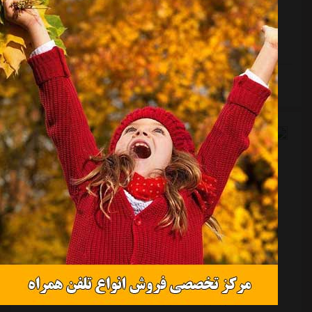
بازیبستر مسابقه: یک هشتم نهایی لیگ قهرمانان آسیا 2 -
فصل ۲۶-۲۰۲۵بازی: الحسین - استقلالتاریخ مسابقه: سه شنبه
28 بهمن ماه ۱۴۰۴؛ ساعت 21:45 به وقت تهرانمحل برگزاری
مسابقه: ورزشگاه بین المللی امانداور: رستم لطفولین از
ازبکستانپیش بازیاستقلال پس از شکست برابر الحسین در
ادامه مطلب
هفته گذشته، حال محکوم به پیروزی است. باخت آبی
پوشان در حالی رقم خورد که در ورزشگاه آل مکتوم دوبی
میزبان تیم اردنی بود.در آن دیدار شاگردا...
با حضور سروش رفیعی و مهدی ترابی؛ لیست
بازیکنان لیگ برتری برای تیم ملی ایران
منبع:
طرفداری
تاریخ:
۱۴۰۴/۱۱/۲۸
ساعت:
۳:۵۰
طرفداری | تیم ملی ایران برای حضور در جام جهانی 2026
آمریکا آماده می شود. طی روزهای گذشته خبر از اعلام
لیستی بلندبالا برای دریافت ویزا جهت حضور در آمریکا
مطرح بود.طی هفته گذشته، گمانه زنی ها درباره بازیکنان
استقلال و پرسپولیس برای تیم ملی شنیده شده بود،