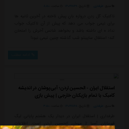
منبع:
طرفداری
تاریخ:
۱۴۰۴/۱۱/۲۹
ساعت:
۸:۵۰
تاکتیک گل زدن دروازه بانِ پیش تاخته در آخرین ثانیه ها
برای تیمی جواب می دهد که پیش از آن تاکتیک جواب
نداد ه ای داشته باشد و بخواهد شانس آخرش را امتحان
کند؛ استقلالِ ساپینتو شب گذشته چنین تیمی نبود!
ادامه مطلب
استقلال ایران - الحسین اردن؛ آبی‌پوشان در اندیشه
کامبک با تمام بازیکنان خارجی | پیش بازی
منبع:
طرفداری
تاریخ:
۱۴۰۴/۱۱/۲۸
ساعت:
۳:۵۰
طرفداری | استقلال ایران در دیدار یک هشتم پایانی لیگ
قهرمانان آسیا 2 مهمان الحسین اردن است. اطلاعات