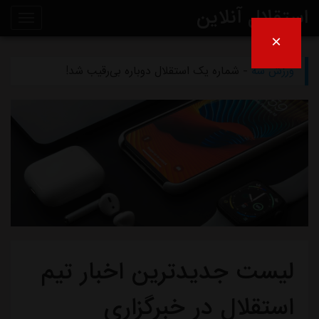
استقلال آنلاین
×
ورزش سه
- ظرف دو هفته آینده تکلیف مشخص می شود/ واکنش تاجرنیا به مدیرعاملی متدین در استقلال
روی
ورزش سه
- شماره یک استقلال دوباره بی‌رقیب شد!
خط
ورزش سه
- بی تفاوتی عجیب ستاره به خداحافظی استقلال/ انتخاب تکراری رامین: دویدن در خیابان!
خبر
ورزش سه
- انتقاد کاپیتان سابق استقلال: حق هوادار این نیست
ورزش سه
- چمن غدیر همچنان بلااستفاده است/ شوک به آبی پوشان پیش از شروع لیگ برتر
لیست جدیدترین اخبار تیم
استقلال در خبرگزاری