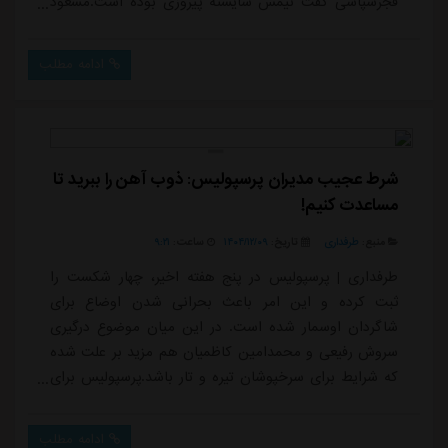
فجرسپاسی گفت تیمش شایسته پیروزی بوده است.مسعود
ریگی کاپیتان با سابقه فجرسپاسی بعد از بازی اما ادعاهایی
مطرح کرد و انتقادات تندی از داوری را صورت داد.مسعود
ادامه مطلب
ریگی بازیکن سابق استقلال، پرسپولیس و سپاهان پس از
دیدار فجرسپاسی در قلعه حسن خان، در جمع خبرنگاران
گفت:به استقلال تبریک می گویم، از حداقل...
شرط عجیب مدیران پرسپولیس: ذوب آهن را ببرید تا
مساعدت کنیم!
منبع:
طرفداری
تاریخ:
۱۴۰۴/۱۲/۰۹
ساعت:
۹:۲۱
طرفداری | پرسپولیس در پنج هفته اخیر، چهار شکست را
ثبت کرده و این امر باعث بحرانی شدن اوضاع برای
شاگردان اوسمار شده است. در این میان موضوع درگیری
سروش رفیعی و محمدامین کاظمیان هم مزید بر علت شده
که شرایط برای سرخپوشان تیره و تار باشد.پرسپولیس برای
اینکه شانس بازگشت دوباره به کورس قهرمانی و حتی
کسب سهمیه لیگ نخبگان را داشته باشد فردا در اصفهان
ادامه مطلب